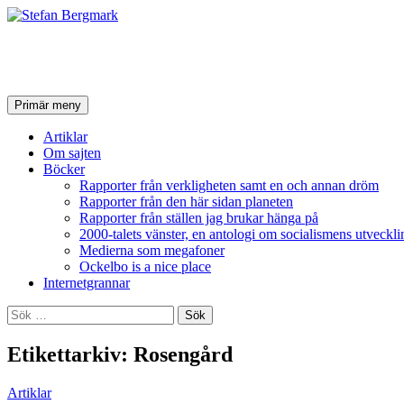
Stefan Bergmark
Sök
Hoppa
Primär meny
till
innehåll
Artiklar
Om sajten
Böcker
Rapporter från verkligheten samt en och annan dröm
Rapporter från den här sidan planeten
Rapporter från ställen jag brukar hänga på
2000-talets vänster, en antologi om socialismens utveckli
Medierna som megafoner
Ockelbo is a nice place
Internetgrannar
Sök
efter:
Etikettarkiv: Rosengård
Artiklar