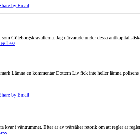
Share by Email
ien som Göteborgskravallerna. Jag närvarade under dessa antikapitalistis
ee Less
ark Lämna en kommentar Dottern Liv fick inte heller lämna polisens om
Share by Email
 kvar i väntrummet. Efter år av tvärsäker retorik om att regler är regler 
Less