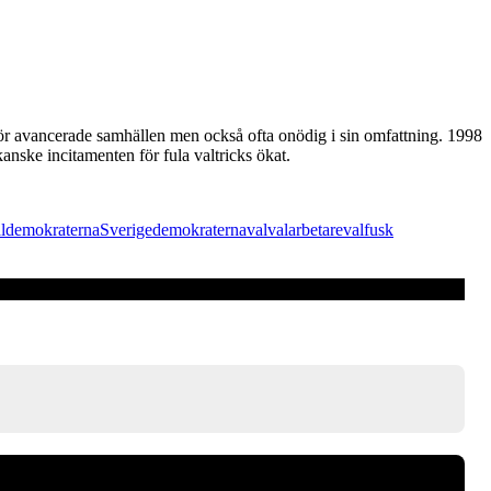
g för avancerade samhällen men också ofta onödig i sin omfattning. 1998
anske incitamenten för fula valtricks ökat.
aldemokraterna
Sverigedemokraterna
val
valarbetare
valfusk