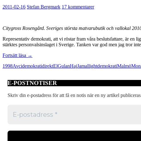
2011-02-16
Stefan Bergmark
17 kommentarer
Citygross Rosengård. Sveriges största matvarubutik och vallokal 201
Representativ demokrati, att vi röstar fram våra beslutsfattare, är en
stärktes personvalsinslaget i Sverige. Tanken var god men jag tror int
Valfusk
Fortsätt läsa
→
i
1998
Avci
demokrati
direkt
El
Gulan
Haj
Jamal
lightdemokrati
Malmö
Mon
lightdemokratin
E-POSTNOTISER
Skriv din e-postadress för att få en notis när en ny artikel publiceras