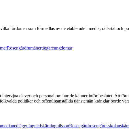
ilka fördomar som förmedlas av de etablerade i media, rättsstat och pol
omer
Rosengård
rumäner
tiggare
ungdomar
t intervjua elever och personal om hur de känner inför beslutet. Att föret
 folkvalda politiker och offentliganställda tjänstemän krånglar borde 
n
media
nedläggning
nedskärning
nilsson
Rosengård
rosengårdsskolan
skån