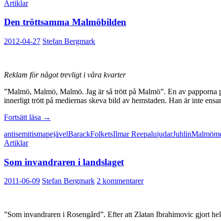
Artiklar
och
O
Den tröttsamma Malmöbilden
i
en
demokrati
2012-04-27
Stefan Bergmark
Reklam för något trevligt i våra kvarter
”Malmö, Malmö, Malmö. Jag är så trött på Malmö”. En av papporna på 
innerligt trött på mediernas skeva bild av hemstaden. Han är inte ensa
Den
Fortsätt läsa
→
tröttsamma
antisemitism
apejävel
Barack
Folkets
Ilmar Reepalu
judar
Juhlin
Malmö
m
Malmöbilden
Artiklar
Som invandraren i landslaget
2011-06-09
Stefan Bergmark
2 kommentarer
”Som invandraren i Rosengård”. Efter att Zlatan Ibrahimovic gjort h