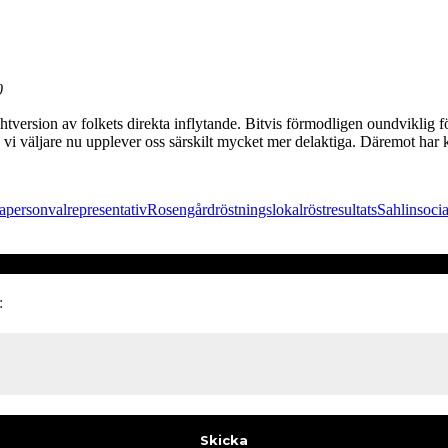
0
 lightversion av folkets direkta inflytande. Bitvis förmodligen oundvikli
e vi väljare nu upplever oss särskilt mycket mer delaktiga. Däremot har k
a
personval
representativ
Rosengård
röstningslokal
röstresultat
s
Sahlin
soci
: