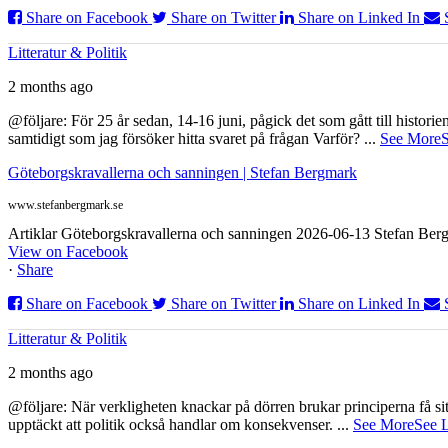
Share on Facebook
Share on Twitter
Share on Linked In
Litteratur & Politik
2 months ago
@följare: För 25 år sedan, 14-16 juni, pågick det som gått till histor
samtidigt som jag försöker hitta svaret på frågan Varför?
...
See More
S
Göteborgskravallerna och sanningen | Stefan Bergmark
www.stefanbergmark.se
Artiklar Göteborgskravallerna och sanningen 2026-06-13 Stefan Bergm
View on Facebook
·
Share
Share on Facebook
Share on Twitter
Share on Linked In
Litteratur & Politik
2 months ago
@följare: När verkligheten knackar på dörren brukar principerna få sitta
upptäckt att politik också handlar om konsekvenser.
...
See More
See 