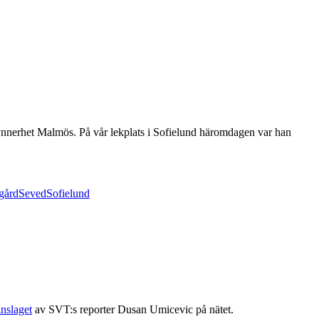
synnerhet Malmös. På vår lekplats i Sofielund häromdagen var han
gård
Seved
Sofielund
inslaget
av SVT:s reporter Dusan Umicevic på nätet.