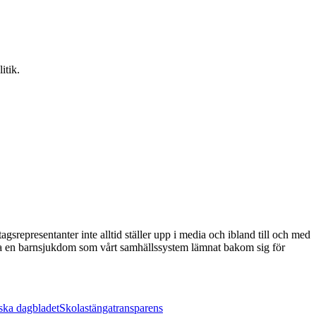
itik.
agsrepresentanter inte alltid ställer upp i media och ibland till och med
vara en barnsjukdom som vårt samhällssystem lämnat bakom sig för
ska dagbladet
Skola
stänga
transparens