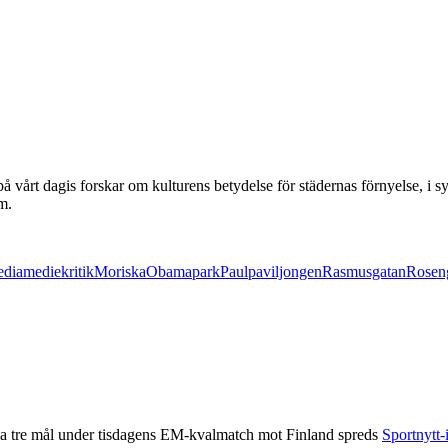
vårt dagis forskar om kulturens betydelse för städernas förnyelse, i 
m.
edia
mediekritik
Moriska
Obama
park
Paul
paviljongen
Rasmusgatan
Rosen
ela tre mål under tisdagens EM-kvalmatch mot Finland spreds
Sportnytt-