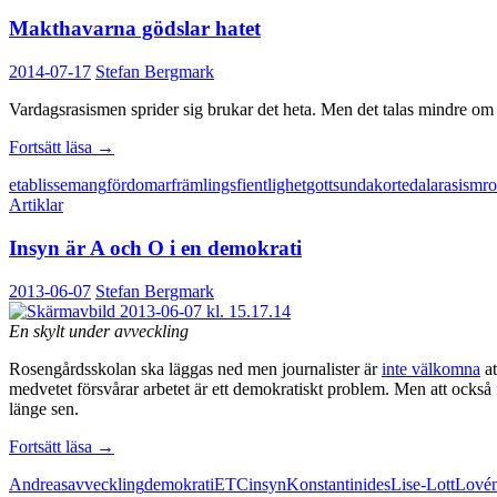
Makthavarna gödslar hatet
2014-07-17
Stefan Bergmark
Vardagsrasismen sprider sig brukar det heta. Men det talas mindre om v
Makthavarna
Fortsätt läsa
→
gödslar
etablissemang
fördomar
främlingsfientlighet
gottsunda
kortedala
rasism
r
hatet
Artiklar
Insyn är A och O i en demokrati
2013-06-07
Stefan Bergmark
En skylt under avveckling
Rosengårdsskolan ska läggas ned men journalister är
inte välkomna
at
medvetet försvårar arbetet är ett demokratiskt problem. Men att också
länge sen.
Insyn
Fortsätt läsa
→
är
Andreas
avveckling
demokrati
ETC
insyn
Konstantinides
Lise-Lott
Lové
A