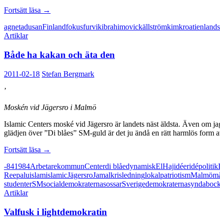
Som
Fortsätt läsa
→
invandraren
agneta
dusan
Finland
fokus
furvik
ibrahimovic
källström
kim
kroatien
lands
i
Artiklar
landslaget
Både ha kakan och äta den
2011-02-18
Stefan Bergmark
’
Moskén vid Jägersro i Malmö
Islamic Centers moské vid Jägersro är landets näst äldsta. Även om jag 
glädjen över ”Di blåes” SM-guld är det ju ändå en rätt harmlös form av
Både
Fortsätt läsa
→
ha
-84
1984
Arbetarekommun
Center
di blåe
dynamisk
El
Haj
idéer
idépolitik
kakan
Reepalu
islam
islamic
Jägersro
Jamal
kris
ledning
lokalpatriotism
Malmö
må
och
studenter
SM
socialdemokraterna
sossar
Sverigedemokraterna
syndaboc
äta
Artiklar
den
Valfusk i lightdemokratin