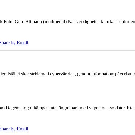
k Foto: Gerd Altmann (modifierad) När verkligheten knackar på dörren br
Share by Email
er. Istället sker striderna i cybervärlden, genom informationspåverka
öm Dagens krig utkämpas inte längre bara med vapen och soldater. Iställ
Share by Email