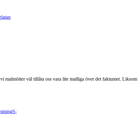
zlatan
vi malmöiter väl tillåta oss vara lite malliga över det faktumet. Liksom
östning
S-