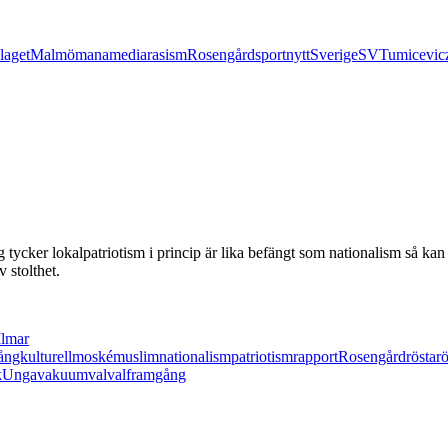
laget
Malmö
mana
media
rasism
Rosengård
sportnytt
Sverige
SVT
umicevic
tycker lokalpatriotism i princip är lika befängt som nationalism så kan 
 stolthet.
Ilmar
ngkulturell
moské
muslim
nationalism
patriotism
rapport
Rosengård
rösta
r
k
Unga
vakuum
val
valframgång