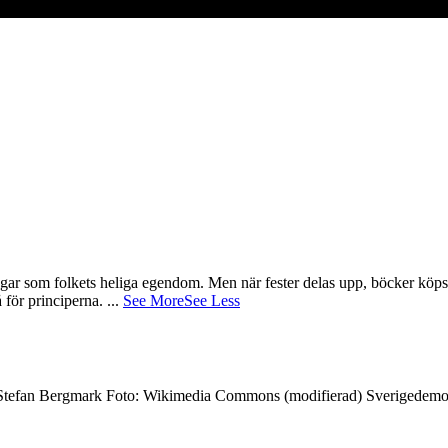
gar som folkets heliga egendom. Men när fester delas upp, böcker köps 
å för principerna.
...
See More
See Less
7 Stefan Bergmark Foto: Wikimedia Commons (modifierad) Sverigedemokra