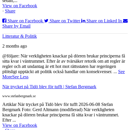
sedan,...
View on Facebook
·
Share
Share on Facebook
Share on Twitter
Share on Linked In
Share by Email
Litteratur & Politik
2 months ago
@följare: När verkligheten knackar på dörren brukar principerna få
sitta kvar i väntrummet. Efter år av tvärsäker retorik om att regler är
regler och att undantag är ett hot mot rättsstaten har regeringen
plötsligt upptäckt att politik också handlar om konsekvenser.
...
See
More
See Less
När trycket på Tidö blev för tufft | Stefan Bergmark
www.stefanbergmark.se
Artiklar När trycket på Tidö blev för tufft 2026-06-08 Stefan
Bergmark Foto: Gerd Altmann (modifierad) När verkligheten
knackar på dörren brukar principerna få sitta kvar i väntrummet.
Efter ...
View on Facebook