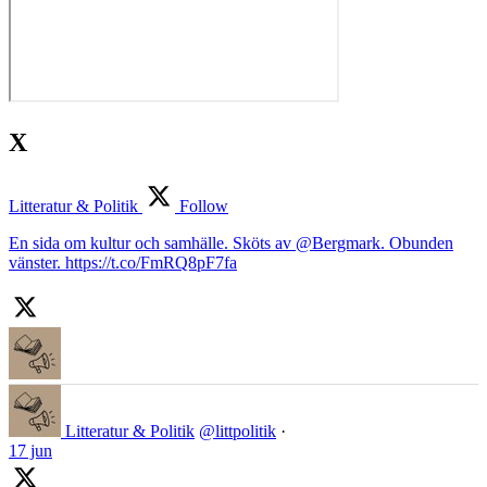
X
Litteratur & Politik
Follow
En sida om kultur och samhälle. Sköts av @Bergmark. Obunden
vänster. https://t.co/FmRQ8pF7fa
Litteratur & Politik
@littpolitik
·
17 jun