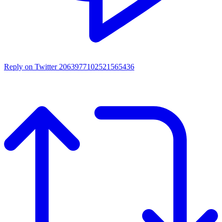
Reply on Twitter 2063977102521565436