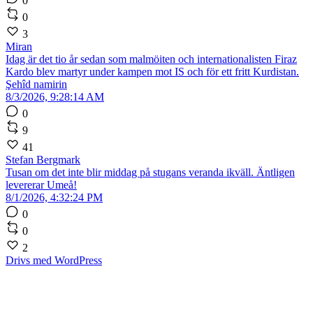
0
0
3
Miran
Idag är det tio år sedan som malmöiten och internationalisten Firaz
Kardo blev martyr under kampen mot IS och för ett fritt Kurdistan.
Şehîd namirin
8/3/2026, 9:28:14 AM
0
9
41
Stefan Bergmark
Tusan om det inte blir middag på stugans veranda ikväll. Äntligen
levererar Umeå!
8/1/2026, 4:32:24 PM
0
0
2
Drivs med WordPress