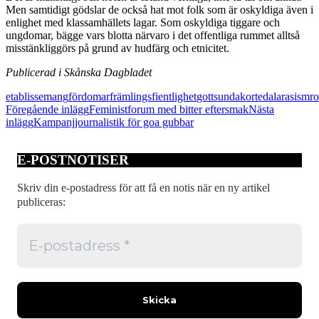
Men samtidigt gödslar de också hat mot folk som är oskyldiga även i
enlighet med klassamhällets lagar. Som oskyldiga tiggare och
ungdomar, bägge vars blotta närvaro i det offentliga rummet alltså
misstänkliggörs på grund av hudfärg och etnicitet.
Publicerad i Skånska Dagbladet
etablissemang
fördomar
främlingsfientlighet
gottsunda
kortedala
rasism
r
Inläggsnavigering
Föregående inlägg
Feministforum med bitter eftersmak
Nästa
inlägg
Kampanjjournalistik för goa gubbar
E-POSTNOTISER
Skriv din e-postadress för att få en notis när en ny artikel
publiceras: