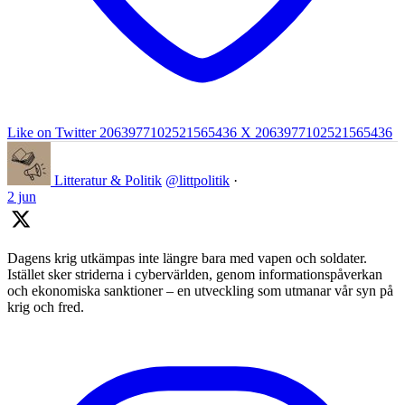
Like on Twitter 2063977102521565436
X
2063977102521565436
Litteratur & Politik
@littpolitik
·
2 jun
Dagens krig utkämpas inte längre bara med vapen och soldater.
Istället sker striderna i cybervärlden, genom informationspåverkan
och ekonomiska sanktioner – en utveckling som utmanar vår syn på
krig och fred.