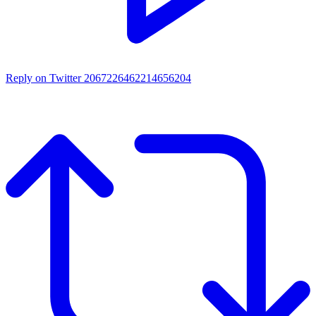
Reply on Twitter 2067226462214656204