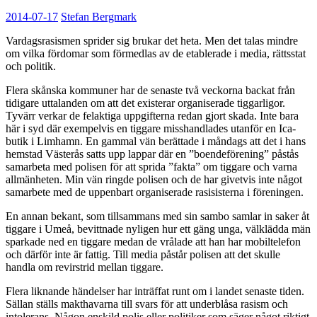
2014-07-17
Stefan Bergmark
Vardagsrasismen sprider sig brukar det heta. Men det talas mindre
om vilka fördomar som förmedlas av de etablerade i media, rättsstat
och politik.
Flera skånska kommuner har de senaste två veckorna backat från
tidigare uttalanden om att det existerar organiserade tiggarligor.
Tyvärr verkar de felaktiga uppgifterna redan gjort skada. Inte bara
här i syd där exempelvis en tiggare misshandlades utanför en Ica-
butik i Limhamn. En gammal vän berättade i måndags att det i hans
hemstad Västerås satts upp lappar där en ”boendeförening” påstås
samarbeta med polisen för att sprida ”fakta” om tiggare och varna
allmänheten. Min vän ringde polisen och de har givetvis inte något
samarbete med de uppenbart organiserade rasisisterna i föreningen.
En annan bekant, som tillsammans med sin sambo samlar in saker åt
tiggare i Umeå, bevittnade nyligen hur ett gäng unga, välklädda män
sparkade ned en tiggare medan de vrålade att han har mobiltelefon
och därför inte är fattig. Till media påstår polisen att det skulle
handla om revirstrid mellan tiggare.
Flera liknande händelser har inträffat runt om i landet senaste tiden.
Sällan ställs makthavarna till svars för att underblåsa rasism och
intolerans. Någon enskild polis eller politiker som säger något riktigt