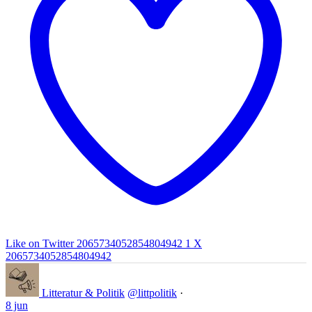
Like on Twitter 2065734052854804942
1
X
2065734052854804942
Litteratur & Politik
@littpolitik
·
8 jun