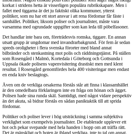
korkat i stridens hetta är visserligen populära rubrikskapare. Men i
fallet med tiggarna är det ju faktiskt olika kommuner, ytterst
politiker, som nu har ett stort ansvar i att rena fördomar får fäste i
samhället. Politiker, liksom poliser och journalister, måste vara
varsamma med ogrundade uppgifter som kan leda till pöbelfasoner.
Det handlar inte bara om, företrädesvis romska, tiggare. En annan
utsatt grupp är ungdomar med invandrarbakgrund. För fem år sedan
spreds oroligheter i flera svenska förorter med bland annat
bilbränder och stenkastning mot polis och räddningstjänst. På ställen
som Rosengård i Malmö, Kortedala i Göteborg och Gottsunda i
Uppsala ökade polisens vapenvisitering drastiskt men med klent
resultat. I Rosengård genomfördes hela 400 visiteringar men endast
en enda kniv beslagtogs.
Även om de verkliga orsakerna förstås står att finna i klassamhället
är den omedelbara förklaringen inte en fråga om hönan och ägget.
Polisen hade sina runda skäl. Samtidigt, med något vidare perspektiv
än det akuta, så bidrar förstås en sådan paniktaktik till att sprida
fördomar.
Politiker och poliser lever i hög utsträckning i samma subjektiva
verklighet som exempelvis journalister. De etablerade upplever ett
hot och pekar svepande med hela handen i hopp om att träffa rätt.
Det är mänskligt och hoten är ibland verkliga, inte tu tal om annat.