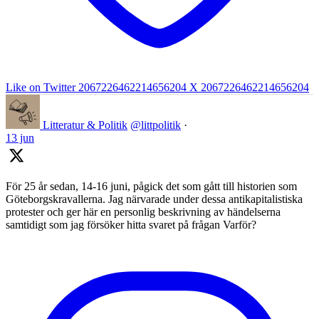
Like on Twitter 2067226462214656204
X
2067226462214656204
Litteratur & Politik
@littpolitik
·
13 jun
För 25 år sedan, 14-16 juni, pågick det som gått till historien som
Göteborgskravallerna. Jag närvarade under dessa antikapitalistiska
protester och ger här en personlig beskrivning av händelserna
samtidigt som jag försöker hitta svaret på frågan Varför?