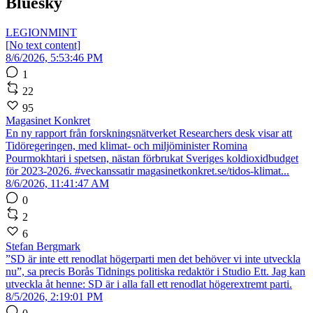
Bluesky
LEGIONMINT
[No text content]
8/6/2026, 5:53:46 PM
1
22
95
Magasinet Konkret
En ny rapport från forskningsnätverket Researchers desk visar att
Tidöregeringen, med klimat- och miljöminister Romina
Pourmokhtari i spetsen, nästan förbrukat Sveriges koldioxidbudget
för 2023-2026. #veckanssatir magasinetkonkret.se/tidos-klimat...
8/6/2026, 11:41:47 AM
0
2
6
Stefan Bergmark
”SD är inte ett renodlat högerparti men det behöver vi inte utveckla
nu”, sa precis Borås Tidnings politiska redaktör i Studio Ett. Jag kan
utveckla åt henne: SD är i alla fall ett renodlat högerextremt parti.
8/5/2026, 2:19:01 PM