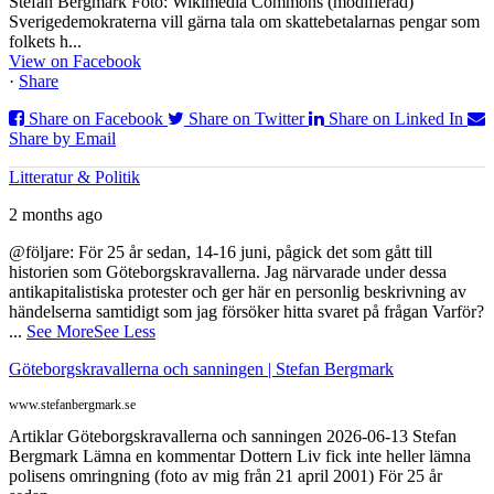
Stefan Bergmark Foto: Wikimedia Commons (modifierad)
Sverigedemokraterna vill gärna tala om skattebetalarnas pengar som
folkets h...
View on Facebook
·
Share
Share on Facebook
Share on Twitter
Share on Linked In
Share by Email
Litteratur & Politik
2 months ago
@följare: För 25 år sedan, 14-16 juni, pågick det som gått till
historien som Göteborgskravallerna. Jag närvarade under dessa
antikapitalistiska protester och ger här en personlig beskrivning av
händelserna samtidigt som jag försöker hitta svaret på frågan Varför?
...
See More
See Less
Göteborgskravallerna och sanningen | Stefan Bergmark
www.stefanbergmark.se
Artiklar Göteborgskravallerna och sanningen 2026-06-13 Stefan
Bergmark Lämna en kommentar Dottern Liv fick inte heller lämna
polisens omringning (foto av mig från 21 april 2001) För 25 år