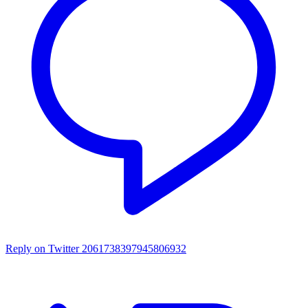
Reply on Twitter 2061738397945806932