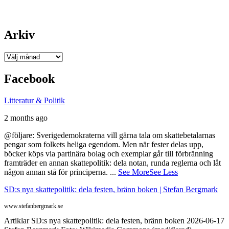
Arkiv
Arkiv
Facebook
Litteratur & Politik
2 months ago
@följare: Sverigedemokraterna vill gärna tala om skattebetalarnas
pengar som folkets heliga egendom. Men när fester delas upp,
böcker köps via partinära bolag och exemplar går till förbränning
framträder en annan skattepolitik: dela notan, runda reglerna och låt
någon annan stå för principerna.
...
See More
See Less
SD:s nya skattepolitik: dela festen, bränn boken | Stefan Bergmark
www.stefanbergmark.se
Artiklar SD:s nya skattepolitik: dela festen, bränn boken 2026-06-17