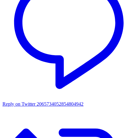
Reply on Twitter 2065734052854804942