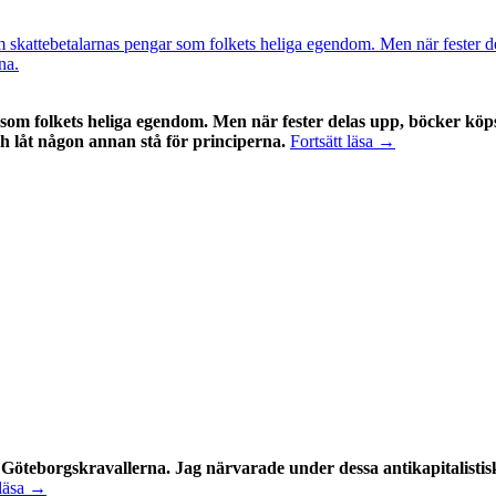
som folkets heliga egendom. Men när fester delas upp, böcker köps
SD:s
h låt någon annan stå för principerna.
Fortsätt läsa
→
nya
skattepolitik:
dela
festen,
bränn
boken
om Göteborgskravallerna. Jag närvarade under dessa antikapitalisti
Göteborgs­
 läsa
→