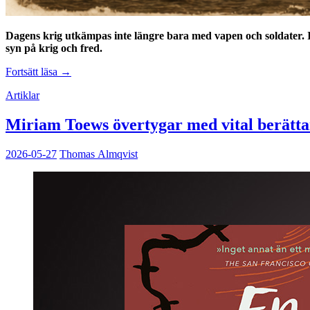
Dagens krig utkämpas inte längre bara med vapen och soldater. 
syn på krig och fred.
Därför
Fortsätt läsa
→
räcker
Artiklar
inte
fler
krigsfartyg
Miriam Toews övertygar med vital berätta
2026-05-27
Thomas Almqvist