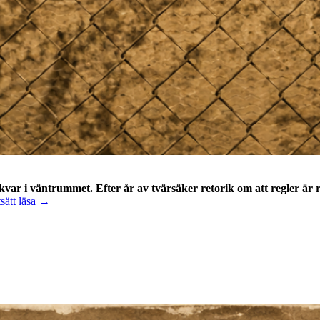
var i väntrummet. Efter år av tvärsäker retorik om att regler är r
När
sätt läsa
→
trycket
på
Tidö
blev
för
tufft