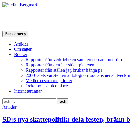
Stefan Bergmark
Sök
Hoppa
Primär meny
till
innehåll
Artiklar
Om sajten
Böcker
Rapporter från verkligheten samt en och annan dröm
Rapporter från den här sidan planeten
Rapporter från ställen jag brukar hänga på
2000-talets vänster, en antologi om socialismens utveckli
Medierna som megafoner
Ockelbo is a nice place
Internetgrannar
Sök
efter:
Artiklar
SD:s nya skattepolitik: dela festen, bränn 