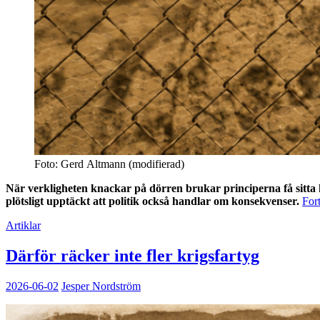
Foto: Gerd Altmann (modifierad)
När verkligheten knackar på dörren brukar principerna få sitta k
plötsligt upptäckt att politik också handlar om konsekvenser.
Fort
Artiklar
Därför räcker inte fler krigsfartyg
2026-06-02
Jesper Nordström