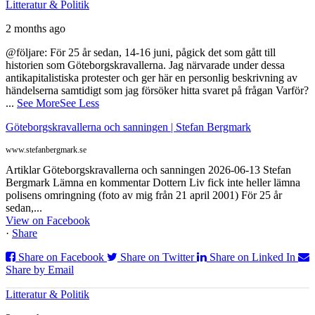
Litteratur & Politik
2 months ago
@följare: För 25 år sedan, 14-16 juni, pågick det som gått till
historien som Göteborgskravallerna. Jag närvarade under dessa
antikapitalistiska protester och ger här en personlig beskrivning av
händelserna samtidigt som jag försöker hitta svaret på frågan Varför?
...
See More
See Less
Göteborgskravallerna och sanningen | Stefan Bergmark
www.stefanbergmark.se
Artiklar Göteborgskravallerna och sanningen 2026-06-13 Stefan
Bergmark Lämna en kommentar Dottern Liv fick inte heller lämna
polisens omringning (foto av mig från 21 april 2001) För 25 år
sedan,...
View on Facebook
·
Share
Share on Facebook
Share on Twitter
Share on Linked In
Share by Email
Litteratur & Politik