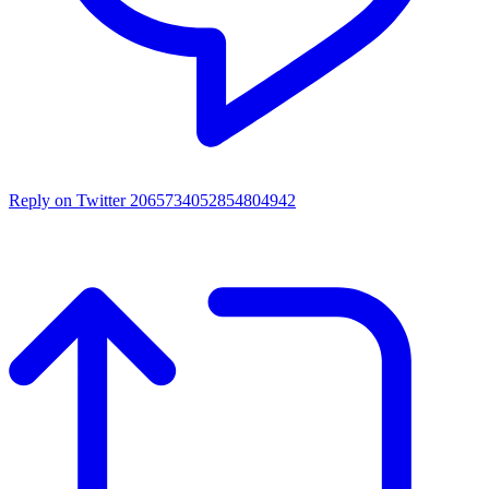
Reply on Twitter 2065734052854804942