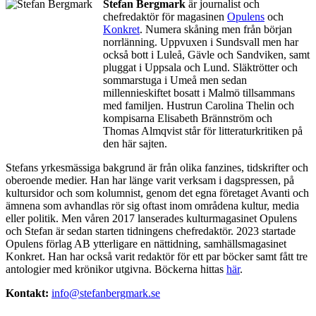
Stefan Bergmark
är journalist och
chefredaktör för magasinen
Opulens
och
Konkret
. Numera skåning men från början
norrlänning. Uppvuxen i Sundsvall men har
också bott i Luleå, Gävle och Sandviken, samt
pluggat i Uppsala och Lund. Släktrötter och
sommarstuga i Umeå men sedan
millennieskiftet bosatt i Malmö tillsammans
med familjen. Hustrun Carolina Thelin och
kompisarna Elisabeth Brännström och
Thomas Almqvist står för litteraturkritiken på
den här sajten.
Stefans yrkesmässiga bakgrund är från olika fanzines, tidskrifter och
oberoende medier. Han har länge varit verksam i dagspressen, på
kultursidor och som kolumnist, genom det egna företaget Avanti och
ämnena som avhandlas rör sig oftast inom områdena kultur, media
eller politik. Men våren 2017 lanserades kulturmagasinet Opulens
och Stefan är sedan starten tidningens chefredaktör. 2023 startade
Opulens förlag AB ytterligare en nättidning, samhällsmagasinet
Konkret. Han har också varit redaktör för ett par böcker samt fått tre
antologier med krönikor utgivna. Böckerna hittas
här
.
Kontakt:
info@stefanbergmark.se