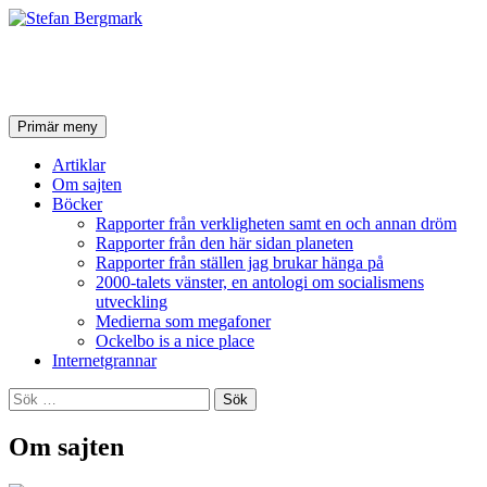
Stefan Bergmark
Sök
Hoppa
Primär meny
till
innehåll
Artiklar
Om sajten
Böcker
Rapporter från verkligheten samt en och annan dröm
Rapporter från den här sidan planeten
Rapporter från ställen jag brukar hänga på
2000-talets vänster, en antologi om socialismens
utveckling
Medierna som megafoner
Ockelbo is a nice place
Internetgrannar
Sök
efter:
Om sajten