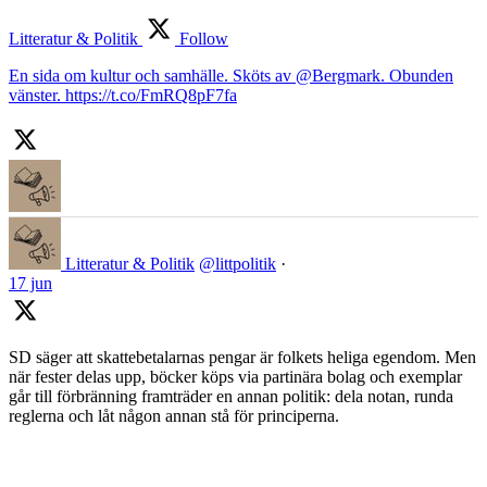
Litteratur & Politik
Follow
En sida om kultur och samhälle. Sköts av @Bergmark. Obunden
vänster. https://t.co/FmRQ8pF7fa
Litteratur & Politik
@littpolitik
·
17 jun
SD säger att skattebetalarnas pengar är folkets heliga egendom. Men
när fester delas upp, böcker köps via partinära bolag och exemplar
går till förbränning framträder en annan politik: dela notan, runda
reglerna och låt någon annan stå för principerna.