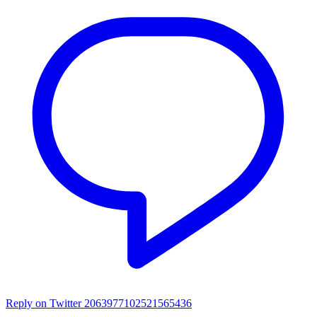
Reply on Twitter 2063977102521565436