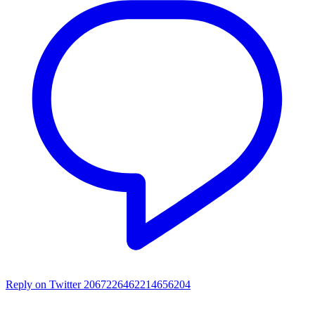
Reply on Twitter 2067226462214656204