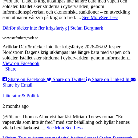
@följare: Dagens krig utkämpas inte längre bara med vapen och
soldater. Istället sker striderna i cybervärlden, genom
informationspåverkan och ekonomiska sanktioner – en utveckling
som utmanar vår syn på krig och fred.
...
See More
See Less
Därför räcker inte fler krigsfartyg | Stefan Bergmark
www.stefanbergmark.se
Artiklar Därför räcker inte fler krigsfartyg 2026-06-02 Jesper
Nordström Dagens krig utkämpas inte längre bara med vapen och
soldater. Istället sker striderna i cybervärlden, genom information...
View on Facebook
·
Share
Share on Facebook
Share on Twitter
Share on Linked In
Share by Email
Litteratur & Politik
2 months ago
@följare: Thomas Almqvist har läst Miriam Toews roman ”En
vapenvila som inte är fred” med stor behållning och hyllar hennes
vitala berättarkonst.
...
See More
See Less