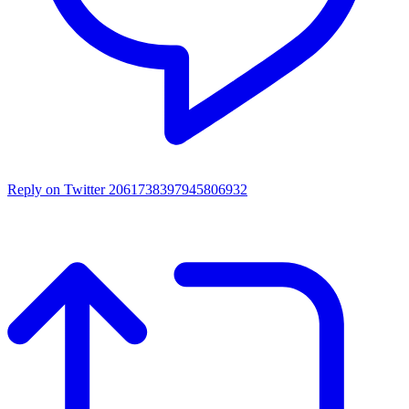
Reply on Twitter 2061738397945806932