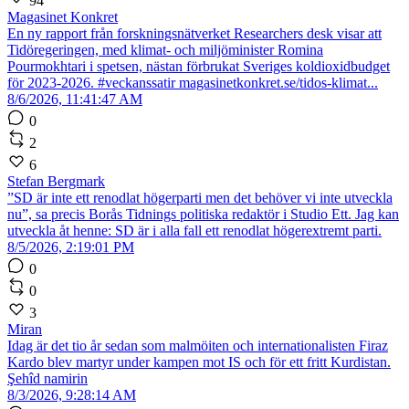
94
Magasinet Konkret
En ny rapport från forskningsnätverket Researchers desk visar att
Tidöregeringen, med klimat- och miljöminister Romina
Pourmokhtari i spetsen, nästan förbrukat Sveriges koldioxidbudget
för 2023-2026. #veckanssatir magasinetkonkret.se/tidos-klimat...
8/6/2026, 11:41:47 AM
0
2
6
Stefan Bergmark
”SD är inte ett renodlat högerparti men det behöver vi inte utveckla
nu”, sa precis Borås Tidnings politiska redaktör i Studio Ett. Jag kan
utveckla åt henne: SD är i alla fall ett renodlat högerextremt parti.
8/5/2026, 2:19:01 PM
0
0
3
Miran
Idag är det tio år sedan som malmöiten och internationalisten Firaz
Kardo blev martyr under kampen mot IS och för ett fritt Kurdistan.
Şehîd namirin
8/3/2026, 9:28:14 AM