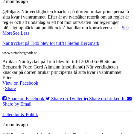
2 months ago
@följare: När verkligheten knackar på dörren brukar principerna få
sitta kvar i väntrummet. Efter år av tvärsäker retorik om att regler är
regler och att undantag är ett hot mot rättsstaten har regeringen
plötsligt upptäckt att politik också handlar om konsekvenser.
...
See
More
See Less
När trycket på Tidö blev för tufft | Stefan Bergmark
www.stefanbergmark.se
Artiklar När trycket på Tidö blev för tufft 2026-06-08 Stefan
Bergmark Foto: Gerd Altmann (modifierad) När verkligheten
knackar på dörren brukar principerna få sitta kvar i väntrummet.
Efter ...
View on Facebook
·
Share
Share on Facebook
Share on Twitter
Share on Linked In
Share by Email
Litteratur & Politik
2 months ago