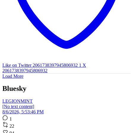
Like on Twitter 2061738397945806932
1
X
2061738397945806932
Load More
Bluesky
LEGIONMINT
[No text content]
8/6/2026, 5:53:46 PM
1
22