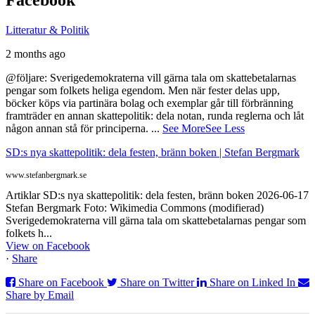
Litteratur & Politik
2 months ago
@följare: Sverigedemokraterna vill gärna tala om skattebetalarnas
pengar som folkets heliga egendom. Men när fester delas upp,
böcker köps via partinära bolag och exemplar går till förbränning
framträder en annan skattepolitik: dela notan, runda reglerna och låt
någon annan stå för principerna.
...
See More
See Less
SD:s nya skattepolitik: dela festen, bränn boken | Stefan Bergmark
www.stefanbergmark.se
Artiklar SD:s nya skattepolitik: dela festen, bränn boken 2026-06-17
Stefan Bergmark Foto: Wikimedia Commons (modifierad)
Sverigedemokraterna vill gärna tala om skattebetalarnas pengar som
folkets h...
View on Facebook
·
Share
Share on Facebook
Share on Twitter
Share on Linked In
Share by Email