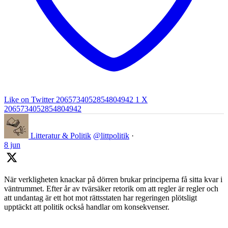
Like on Twitter 2065734052854804942
1
X
2065734052854804942
Litteratur & Politik
@littpolitik
·
8 jun
När verkligheten knackar på dörren brukar principerna få sitta kvar i
väntrummet. Efter år av tvärsäker retorik om att regler är regler och
att undantag är ett hot mot rättsstaten har regeringen plötsligt
upptäckt att politik också handlar om konsekvenser.