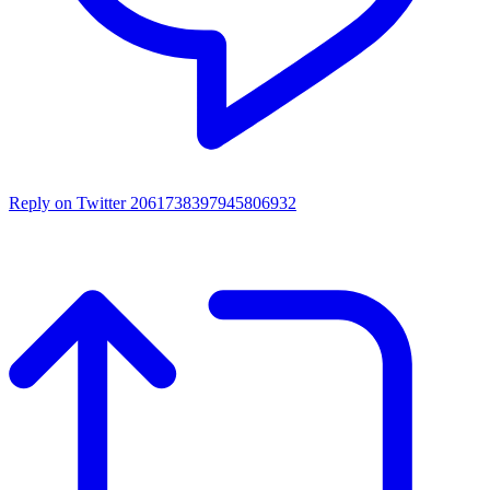
Reply on Twitter 2061738397945806932