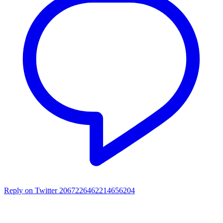
Reply on Twitter 2067226462214656204