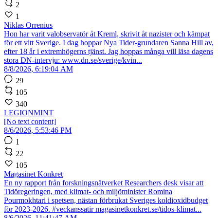
2
1
Niklas Orrenius
Hon har varit valobservatör åt Kreml, skrivit åt nazister och kämpat
för ett vitt Sverige. I dag hoppar Nya Tider-grundaren Sanna Hill av,
efter 18 år i extremhögerns tjänst. Jag hoppas många vill läsa dagens
stora DN-intervju: www.dn.se/sverige/kvin...
8/8/2026, 6:19:04 AM
29
105
340
LEGIONMINT
[No text content]
8/6/2026, 5:53:46 PM
1
22
105
Magasinet Konkret
En ny rapport från forskningsnätverket Researchers desk visar att
Tidöregeringen, med klimat- och miljöminister Romina
Pourmokhtari i spetsen, nästan förbrukat Sveriges koldioxidbudget
för 2023-2026. #veckanssatir magasinetkonkret.se/tidos-klimat...
8/6/2026, 11:41:47 AM