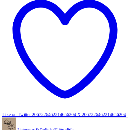
Like on Twitter 2067226462214656204
X
2067226462214656204
Litteratur & Politik
@littpolitik
·