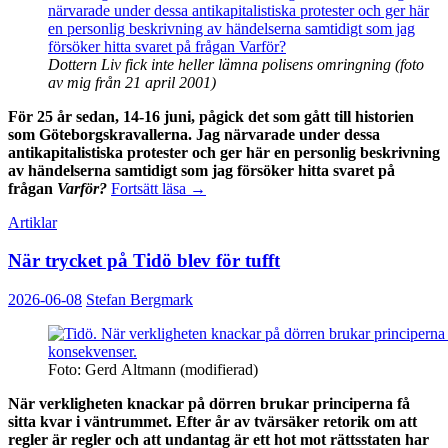
Dottern Liv fick inte heller lämna polisens omringning (foto
av mig från 21 april 2001)
För 25 år sedan, 14-16 juni, pågick det som gått till historien
som Göteborgskravallerna. Jag närvarade under dessa
antikapitalistiska protester och ger här en personlig beskrivning
av händelserna samtidigt som jag försöker hitta svaret på
Göteborgs­
frågan
Varför?
Fortsätt läsa
→
kravallerna
Artiklar
och
sanningen
När trycket på Tidö blev för tufft
2026-06-08
Stefan Bergmark
Foto: Gerd Altmann (modifierad)
När verkligheten knackar på dörren brukar principerna få
sitta kvar i väntrummet. Efter år av tvärsäker retorik om att
regler är regler och att undantag är ett hot mot rättsstaten har