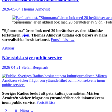
2026-05-04
Thomas Almqvist
”Sjónorama” är en aktuell bok med 20 berättelser av Sjón. (Fot
”Sjónorama” är en bok med 20 berättelser av den isländske
författaren
Sjón
. Thomas Almqvist tilltalas och berörs av hans
Surrealistisk
surrealistiska berättarkonst.
Fortsätt läsa
→
berättarkonst
Artiklar
som
berör
När rädsla styr public service
2026-04-21
Stefan Bergmark
Sveriges Radios beslut att peta kulturjournalisten Mårten
Arndtzén väcker frågor om yttrandefrihet och inkonsekvens
När
inom public service.
Fortsätt läsa
→
rädsla
Inläggsnavigering
1
2
…
101
Nästa →
styr