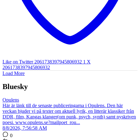
Like on Twitter 2061738397945806932
1
X
2061738397945806932
Load More
Bluesky
Opulens
Här är länk till de senaste publiceringarna i Opulens. Den här
veckan bjuder vi på texter om aktuell lyrik, en litterär klassiker från
DDR, film, Kangas klanger(om punk, psych, synth) samt nyskriven
poesi. www.opulens.se?mailpoet_rou...
8/8/2026, 7:56:58 AM
0