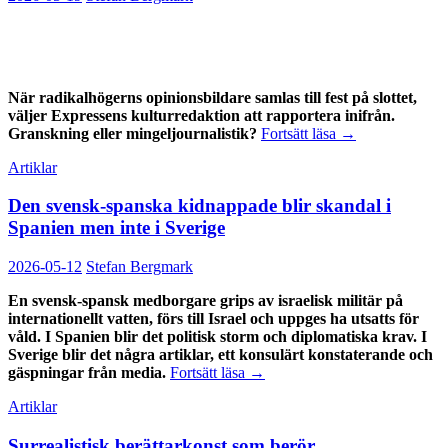
När radikalhögerns opinionsbildare samlas till fest på slottet,
väljer Expressens kulturredaktion att rapportera inifrån.
Expressen
Granskning eller mingeljournalistik?
Fortsätt läsa
→
kultur
Artiklar
går
på
Den svensk-spanska kidnappade blir skandal i
högerradikal
bröllopsfest
Spanien men inte i Sverige
2026-05-12
Stefan Bergmark
En svensk-spansk medborgare grips av israelisk militär på
internationellt vatten, förs till Israel och uppges ha utsatts för
våld. I Spanien blir det politisk storm och diplomatiska krav. I
Sverige blir det några artiklar, ett konsulärt konstaterande och
gäspningar från media.
Fortsätt läsa
→
Artiklar
Surrealistisk berättarkonst som berör