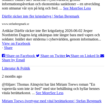
informationspåverkan och ekonomiska sanktioner – en utveckling
som utmanar vår syn på krig och fred.
...
See More
See Less
Därför räcker inte fler krigsfartyg | Stefan Bergmark
www.stefanbergmark.se
Artiklar Därför räcker inte fler krigsfartyg 2026-06-02 Jesper
Nordström Dagens krig utkämpas inte längre bara med vapen och
soldater. Istället sker striderna i cybervärlden, genom information...
View on Facebook
·
Share
Share on Facebook
Share on Twitter
Share on Linked In
Share by Email
Litteratur & Politik
2 months ago
@följare: Thomas Almqvist har läst Miriam Toews roman ”En
vapenvila som inte är fred” med stor behållning och hyllar hennes
vitala berättarkonst.
...
See More
See Less
Miriam Toews övertygar med vital berättarkonst | Stefan Bergmark