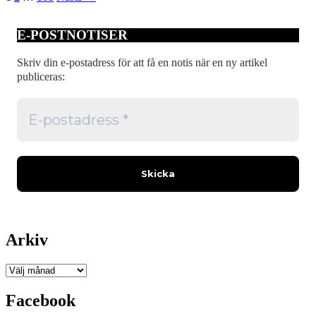
public
service
E-POSTNOTISER
Skriv din e-postadress för att få en notis när en ny artikel
publiceras:
Arkiv
Arkiv
Den
Facebook
svensk-