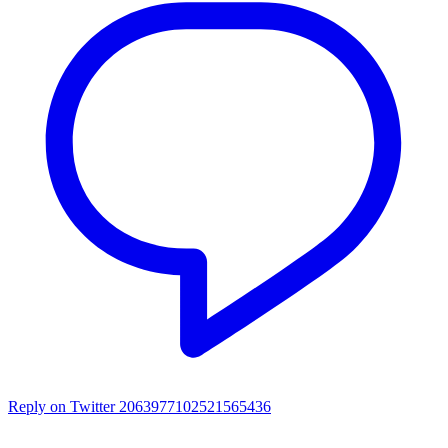
Reply on Twitter 2063977102521565436