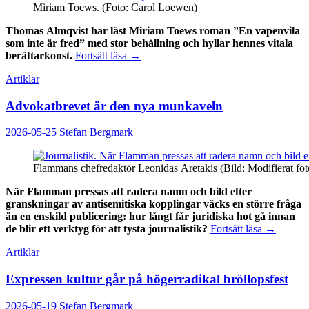
Miriam Toews. (Foto: Carol Loewen)
Thomas Almqvist har läst Miriam Toews roman ”En vapenvila
som inte är fred” med stor behållning och hyllar hennes vitala
Miriam
berättarkonst.
Fortsätt läsa
→
Toews
Artiklar
övertygar
med
Advokatbrevet är den nya munkaveln
vital
berättarkonst
2026-05-25
Stefan Bergmark
Flammans chefredaktör Leonidas Aretakis (Bild: Modifierat fo
När Flamman pressas att radera namn och bild efter
granskningar av antisemitiska kopplingar väcks en större fråga
än en enskild publicering: hur långt får juridiska hot gå innan
Advokatb
de blir ett verktyg för att tysta journalistik?
Fortsätt läsa
→
är
Artiklar
den
nya
Expressen kultur går på högerradikal bröllopsfest
munkavel
2026-05-19
Stefan Bergmark