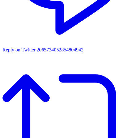
Reply on Twitter 2065734052854804942