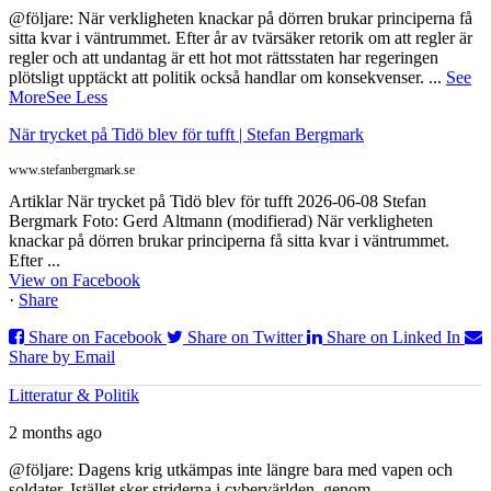
@följare: När verkligheten knackar på dörren brukar principerna få
sitta kvar i väntrummet. Efter år av tvärsäker retorik om att regler är
regler och att undantag är ett hot mot rättsstaten har regeringen
plötsligt upptäckt att politik också handlar om konsekvenser.
...
See
More
See Less
När trycket på Tidö blev för tufft | Stefan Bergmark
www.stefanbergmark.se
Artiklar När trycket på Tidö blev för tufft 2026-06-08 Stefan
Bergmark Foto: Gerd Altmann (modifierad) När verkligheten
knackar på dörren brukar principerna få sitta kvar i väntrummet.
Efter ...
View on Facebook
·
Share
Share on Facebook
Share on Twitter
Share on Linked In
Share by Email
Litteratur & Politik
2 months ago
@följare: Dagens krig utkämpas inte längre bara med vapen och
soldater. Istället sker striderna i cybervärlden, genom