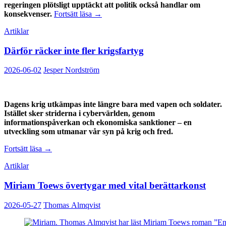
regeringen plötsligt upptäckt att politik också handlar om
När
konsekvenser.
Fortsätt läsa
→
trycket
Artiklar
på
Tidö
Därför räcker inte fler krigsfartyg
blev
för
tufft
2026-06-02
Jesper Nordström
Dagens krig utkämpas inte längre bara med vapen och soldater.
Istället sker striderna i cybervärlden, genom
informationspåverkan och ekonomiska sanktioner – en
utveckling som utmanar vår syn på krig och fred.
Därför
Fortsätt läsa
→
räcker
Artiklar
inte
fler
Miriam Toews övertygar med vital berättarkonst
krigsfartyg
2026-05-27
Thomas Almqvist