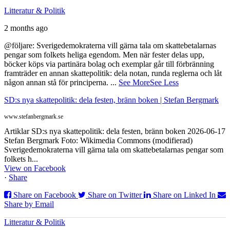
spanska
Litteratur & Politik
kidnappade
blir
2 months ago
skandal
i
@följare: Sverigedemokraterna vill gärna tala om skattebetalarnas
Spanien
pengar som folkets heliga egendom. Men när fester delas upp,
men
böcker köps via partinära bolag och exemplar går till förbränning
inte
framträder en annan skattepolitik: dela notan, runda reglerna och låt
i
någon annan stå för principerna.
...
See More
See Less
Sverige
SD:s nya skattepolitik: dela festen, bränn boken | Stefan Bergmark
www.stefanbergmark.se
Artiklar SD:s nya skattepolitik: dela festen, bränn boken 2026-06-17
Stefan Bergmark Foto: Wikimedia Commons (modifierad)
Sverigedemokraterna vill gärna tala om skattebetalarnas pengar som
folkets h...
View on Facebook
·
Share
Share on Facebook
Share on Twitter
Share on Linked In
Share by Email
Litteratur & Politik