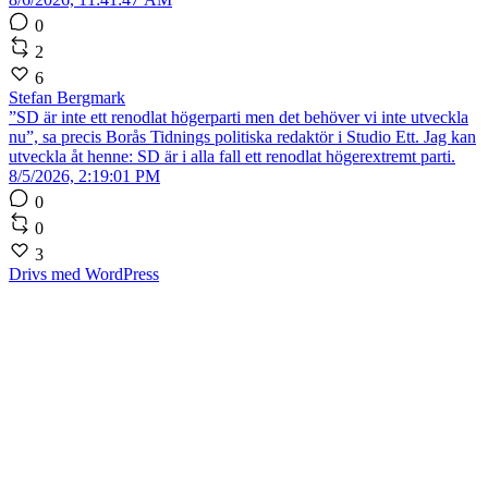
0
2
6
Stefan Bergmark
”SD är inte ett renodlat högerparti men det behöver vi inte utveckla
nu”, sa precis Borås Tidnings politiska redaktör i Studio Ett. Jag kan
utveckla åt henne: SD är i alla fall ett renodlat högerextremt parti.
8/5/2026, 2:19:01 PM
0
0
3
Drivs med WordPress