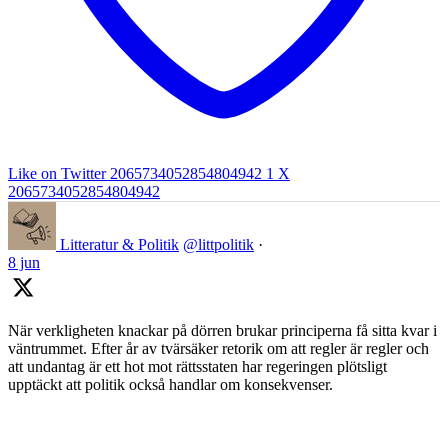
Like on Twitter 2065734052854804942
1
X
2065734052854804942
Litteratur & Politik
@littpolitik
·
8 jun
När verkligheten knackar på dörren brukar principerna få sitta kvar i
väntrummet. Efter år av tvärsäker retorik om att regler är regler och
att undantag är ett hot mot rättsstaten har regeringen plötsligt
upptäckt att politik också handlar om konsekvenser.