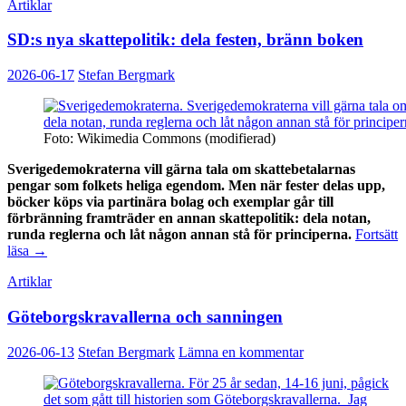
Artiklar
SD:s nya skattepolitik: dela festen, bränn boken
2026-06-17
Stefan Bergmark
Foto: Wikimedia Commons (modifierad)
Sverigedemokraterna vill gärna tala om skattebetalarnas
pengar som folkets heliga egendom. Men när fester delas upp,
böcker köps via partinära bolag och exemplar går till
förbränning framträder en annan skattepolitik: dela notan,
runda reglerna och låt någon annan stå för principerna.
Fortsätt
SD:s
läsa
→
nya
Artiklar
skattepolitik:
dela
Göteborgs­kravallerna och sanningen
festen,
bränn
boken
2026-06-13
Stefan Bergmark
Lämna en kommentar