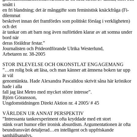
smått i
en fri blandning; det är månggifte som feministisk knäckfråga (Fi-
dilemmat
beskrivet innan det framfördes som politiskt förslag i verkligheten)
och det
är tankar om att barn nog även nuförtiden klarar av att somna under
bord när
deras föräldrar festar.”
Journalisten och Prideordförande Ulrika Westerlund,
Arbetaren nr. 38-2005
STOR INLEVELSE OCH OKONSTLAT ENGAGEMANG
”…en rolig bok att läsa, och man känner att ämnena boken tar upp
är väl
genomtänkta. Hade Alexandra Pascalidou skrivit såna här krönikor
hade i alla
fall jag läst Metro med mycket större intresse”.
Björn Göransson,
Ungdomstidningen Direkt Aktion nr. 4 2005/ # 45
VÄRLDEN UR ANNAT PERSPEKTIV
”Intressanta tankeexperiment ofta kryddade med ett stort
stänk svart humor eller ironisk absurdism. Argumentationen är ofta
beundransvärt detaljerad…en intelligent och uppfriskande
samhällsanalys,