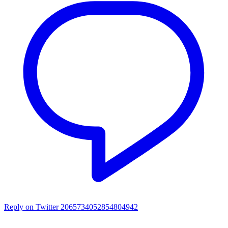
Reply on Twitter 2065734052854804942