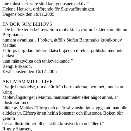
inte minst tack vare sitt klara genusperspektiv.”
Helena Hansen, ordförande för Skrivarföreningen,
Dagens bok den 19/11.2005.
EN BOK SOM BEHÖVS
”De här texterna behövs. Som motvikt. Tyvärr är åsikter som Stefan
Bergmarks
numera ovanliga…I boken, åtföljs Stefan Bergmarks krönikor av
Mattias
Elftorps färgklara bilder: klatschiga och direkta, politiska men inte
endast
utan mångtydiga och tankeväckande.”
Bengt Eriksson,
Kvällsposten den 16/12-2005
AKTIVISM MITT I LIVET
”Varje betraktelse, om det är från barrikaderna, hemmet, innerstan
kring
Möllevångstorget i Malmö, manssamhället eller något annat, är
illustrerad med
bilder av Mattias Elftorp och de är så vansinnigt snygga att man blir
alldeles yr. Elftorp är en helfin konstnär och illustratör. Boken blir
genom
dessa illustrationer till ett skönt konstverk man håller i.”
Ronny Stansert,