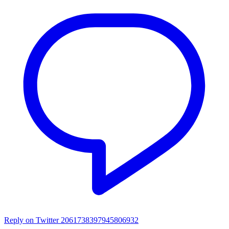
Reply on Twitter 2061738397945806932