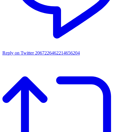
Reply on Twitter 2067226462214656204