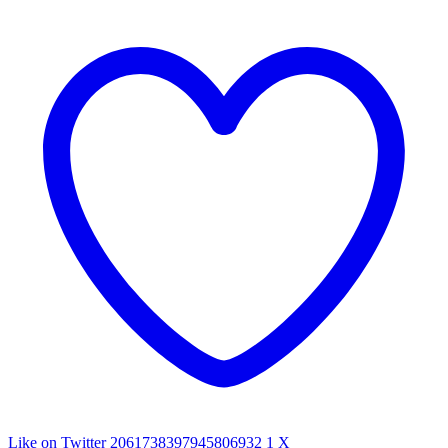
Like on Twitter 2061738397945806932
1
X