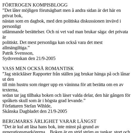
FÖRTROGEN KOMPISBLOGG
”Det låter möjligen förutsägbart men å andra sidan är det här en
privat bok,
nästan som en dagbok, med den politiska diskussionen invävd i
personligt
utlämnande berättelser. Och ni vet vad man brukar säga: det privata
är
politiskt. Det mest personliga kan också vara det mest
allmängiltiga.”
Patrik Svensson,
Sydsvenskan den 21/9-2005
VASS MEN OCKSÅ ROMANTISK
”Jag sträckläser Rapporter från ställen jag brukar hänga på och lånar
ut den
till min hustru som ringer upp en väninna för att berätta om en av
texterna,
sedan tar jag tillbaka boken och läser valda delar, den här gången för
språkets skull som är i högsta grad levande.”
Författaren Stefan Wihlde,
Skånska Dagbladet den 21/9-2005
BERGMARKS ÄRLIGHET VARAR LÄNGST
”Det är kul att läsa hans bok, inte minst på grund av
generationsmarkörerna…Boken är en strid ström av tankar, stort och