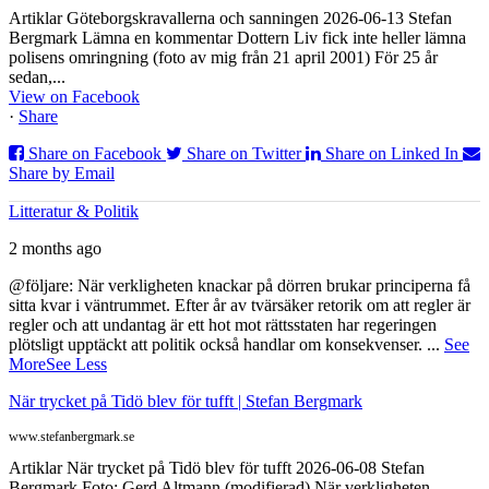
Artiklar Göteborgskravallerna och sanningen 2026-06-13 Stefan
Bergmark Lämna en kommentar Dottern Liv fick inte heller lämna
polisens omringning (foto av mig från 21 april 2001) För 25 år
sedan,...
View on Facebook
·
Share
Share on Facebook
Share on Twitter
Share on Linked In
Share by Email
Litteratur & Politik
2 months ago
@följare: När verkligheten knackar på dörren brukar principerna få
sitta kvar i väntrummet. Efter år av tvärsäker retorik om att regler är
regler och att undantag är ett hot mot rättsstaten har regeringen
plötsligt upptäckt att politik också handlar om konsekvenser.
...
See
More
See Less
När trycket på Tidö blev för tufft | Stefan Bergmark
www.stefanbergmark.se
Artiklar När trycket på Tidö blev för tufft 2026-06-08 Stefan
Bergmark Foto: Gerd Altmann (modifierad) När verkligheten