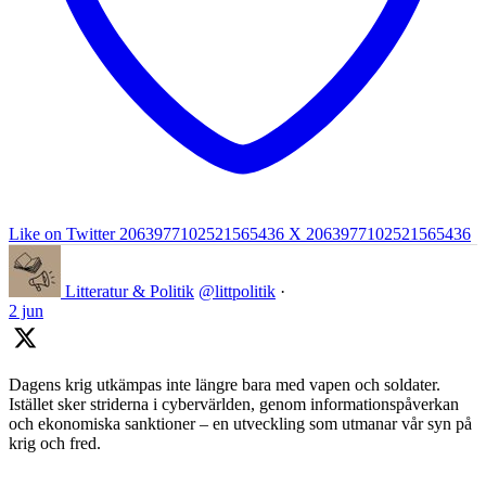
Like on Twitter 2063977102521565436
X
2063977102521565436
Litteratur & Politik
@littpolitik
·
2 jun
Dagens krig utkämpas inte längre bara med vapen och soldater.
Istället sker striderna i cybervärlden, genom informationspåverkan
och ekonomiska sanktioner – en utveckling som utmanar vår syn på
krig och fred.