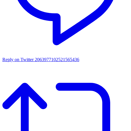
Reply on Twitter 2063977102521565436