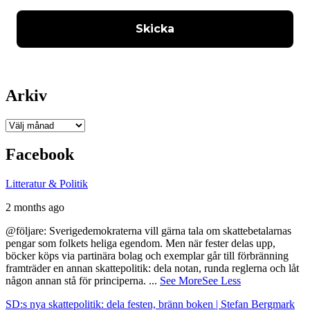
Arkiv
Arkiv
Facebook
Litteratur & Politik
2 months ago
@följare: Sverigedemokraterna vill gärna tala om skattebetalarnas
pengar som folkets heliga egendom. Men när fester delas upp,
böcker köps via partinära bolag och exemplar går till förbränning
framträder en annan skattepolitik: dela notan, runda reglerna och låt
någon annan stå för principerna.
...
See More
See Less
SD:s nya skattepolitik: dela festen, bränn boken | Stefan Bergmark