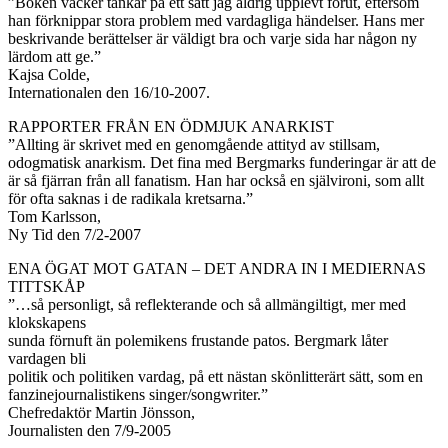
”Boken väcker tankar på ett sätt jag aldrig upplevt förut, eftersom
han förknippar stora problem med vardagliga händelser. Hans mer
beskrivande berättelser är väldigt bra och varje sida har någon ny
lärdom att ge.”
Kajsa Colde,
Internationalen den 16/10-2007.
RAPPORTER FRÅN EN ÖDMJUK ANARKIST
”Allting är skrivet med en genomgående attityd av stillsam,
odogmatisk anarkism. Det fina med Bergmarks funderingar är att de
är så fjärran från all fanatism. Han har också en självironi, som allt
för ofta saknas i de radikala kretsarna.”
Tom Karlsson,
Ny Tid den 7/2-2007
ENA ÖGAT MOT GATAN – DET ANDRA IN I MEDIERNAS
TITTSKÅP
”…så personligt, så reflekterande och så allmängiltigt, mer med
klokskapens
sunda förnuft än polemikens frustande patos. Bergmark låter
vardagen bli
politik och politiken vardag, på ett nästan skönlitterärt sätt, som en
fanzinejournalistikens singer/songwriter.”
Chefredaktör Martin Jönsson,
Journalisten den 7/9-2005