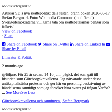
www.stefanbergmark.se
Artiklar SD:s nya skattepolitik: dela festen, bränn boken 2026-06-17
Stefan Bergmark Foto: Wikimedia Commons (modifierad)
Sverigedemokraterna vill gärna tala om skattebetalarnas pengar som
folkets h...
View on Facebook
·
Share
Share on Facebook
Share on Twitter
Share on Linked In
Share by Email
Litteratur & Politik
2 months ago
@följare: För 25 år sedan, 14-16 juni, pågick det som gått till
historien som Göteborgskravallerna. Jag närvarade under dessa
antikapitalistiska protester och ger här en personlig beskrivning av
händelserna samtidigt som jag försöker hitta svaret på frågan Varför?
...
See More
See Less
Göteborgskravallerna och sanningen | Stefan Bergmark
www.stefanbergmark.se