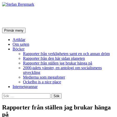
Stefan Bergmark
Sök
Hoppa
Primär meny
till
innehåll
Artiklar
Om sajten
Böcker
Rapporter från verkligheten samt en och annan dröm
Rapporter från den här sidan planeten
Rapporter från ställen jag brukar hänga på
2000-talets vänster, en antologi om socialismens
utveckling
Medierna som megafoner
Ockelbo is a nice place
Internetgrannar
Sök
efter:
Rapporter från ställen jag brukar hänga
på