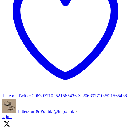
Like on Twitter 2063977102521565436
X
2063977102521565436
Litteratur & Politik
@littpolitik
·
2 jun