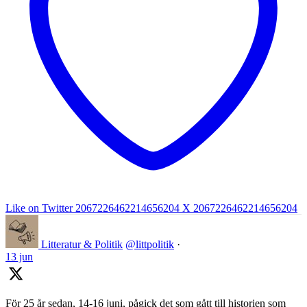
Like on Twitter 2067226462214656204
X
2067226462214656204
Litteratur & Politik
@littpolitik
·
13 jun
För 25 år sedan, 14-16 juni, pågick det som gått till historien som