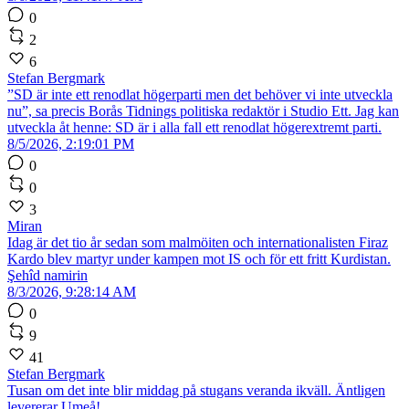
0
2
6
Stefan Bergmark
”SD är inte ett renodlat högerparti men det behöver vi inte utveckla
nu”, sa precis Borås Tidnings politiska redaktör i Studio Ett. Jag kan
utveckla åt henne: SD är i alla fall ett renodlat högerextremt parti.
8/5/2026, 2:19:01 PM
0
0
3
Miran
Idag är det tio år sedan som malmöiten och internationalisten Firaz
Kardo blev martyr under kampen mot IS och för ett fritt Kurdistan.
Şehîd namirin
8/3/2026, 9:28:14 AM
0
9
41
Stefan Bergmark
Tusan om det inte blir middag på stugans veranda ikväll. Äntligen
levererar Umeå!