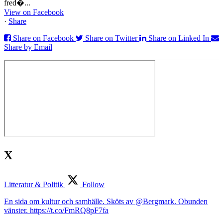
fred�...
View on Facebook
·
Share
Share on Facebook
Share on Twitter
Share on Linked In
Share by Email
X
Litteratur & Politik
Follow
En sida om kultur och samhälle. Sköts av @Bergmark. Obunden
vänster. https://t.co/FmRQ8pF7fa