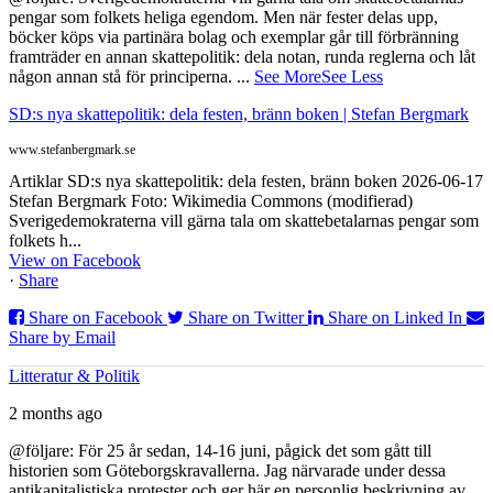
pengar som folkets heliga egendom. Men när fester delas upp,
böcker köps via partinära bolag och exemplar går till förbränning
framträder en annan skattepolitik: dela notan, runda reglerna och låt
någon annan stå för principerna.
...
See More
See Less
SD:s nya skattepolitik: dela festen, bränn boken | Stefan Bergmark
www.stefanbergmark.se
Artiklar SD:s nya skattepolitik: dela festen, bränn boken 2026-06-17
Stefan Bergmark Foto: Wikimedia Commons (modifierad)
Sverigedemokraterna vill gärna tala om skattebetalarnas pengar som
folkets h...
View on Facebook
·
Share
Share on Facebook
Share on Twitter
Share on Linked In
Share by Email
Litteratur & Politik
2 months ago
@följare: För 25 år sedan, 14-16 juni, pågick det som gått till
historien som Göteborgskravallerna. Jag närvarade under dessa
antikapitalistiska protester och ger här en personlig beskrivning av