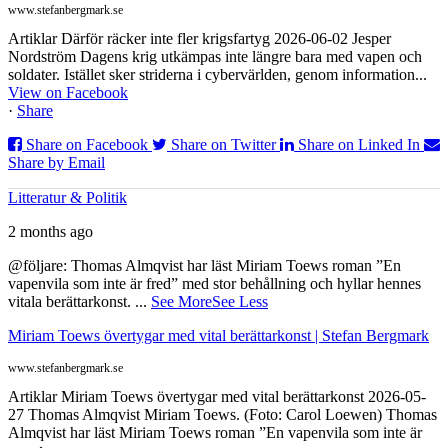
www.stefanbergmark.se
Artiklar Därför räcker inte fler krigsfartyg 2026-06-02 Jesper
Nordström Dagens krig utkämpas inte längre bara med vapen och
soldater. Istället sker striderna i cybervärlden, genom information...
View on Facebook
·
Share
Share on Facebook
Share on Twitter
Share on Linked In
Share by Email
Litteratur & Politik
2 months ago
@följare: Thomas Almqvist har läst Miriam Toews roman ”En
vapenvila som inte är fred” med stor behållning och hyllar hennes
vitala berättarkonst.
...
See More
See Less
Miriam Toews övertygar med vital berättarkonst | Stefan Bergmark
www.stefanbergmark.se
Artiklar Miriam Toews övertygar med vital berättarkonst 2026-05-
27 Thomas Almqvist Miriam Toews. (Foto: Carol Loewen) Thomas
Almqvist har läst Miriam Toews roman ”En vapenvila som inte är