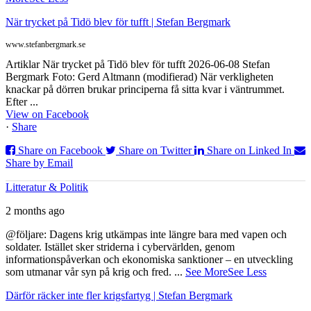
När trycket på Tidö blev för tufft | Stefan Bergmark
www.stefanbergmark.se
Artiklar När trycket på Tidö blev för tufft 2026-06-08 Stefan
Bergmark Foto: Gerd Altmann (modifierad) När verkligheten
knackar på dörren brukar principerna få sitta kvar i väntrummet.
Efter ...
View on Facebook
·
Share
Share on Facebook
Share on Twitter
Share on Linked In
Share by Email
Litteratur & Politik
2 months ago
@följare: Dagens krig utkämpas inte längre bara med vapen och
soldater. Istället sker striderna i cybervärlden, genom
informationspåverkan och ekonomiska sanktioner – en utveckling
som utmanar vår syn på krig och fred.
...
See More
See Less
Därför räcker inte fler krigsfartyg | Stefan Bergmark