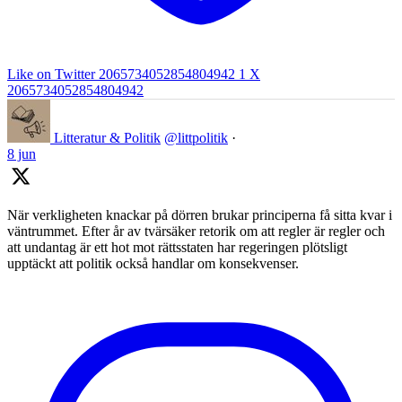
Like on Twitter 2065734052854804942
1
X
2065734052854804942
Litteratur & Politik
@littpolitik
·
8 jun
När verkligheten knackar på dörren brukar principerna få sitta kvar i
väntrummet. Efter år av tvärsäker retorik om att regler är regler och
att undantag är ett hot mot rättsstaten har regeringen plötsligt
upptäckt att politik också handlar om konsekvenser.