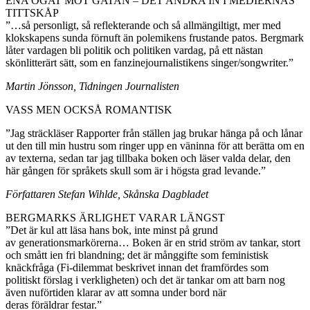
ENA ÖGAT MOT GATAN – DET ANDRA IN I MEDIERNAS
TITTSKÅP
”…så personligt, så reflekterande och så allmängiltigt, mer med
klokskapens sunda förnuft än polemikens frustande patos. Bergmark
låter vardagen bli politik och politiken vardag, på ett nästan
skönlitterärt sätt, som en fanzinejournalistikens singer/songwriter.”
Martin Jönsson, Tidningen Journalisten
VASS MEN OCKSÅ ROMANTISK
”Jag sträckläser Rapporter från ställen jag brukar hänga på och lånar
ut den till min hustru som ringer upp en väninna för att berätta om en
av texterna, sedan tar jag tillbaka boken och läser valda delar, den
här gången för språkets skull som är i högsta grad levande.”
Författaren Stefan Wihlde, Skånska Dagbladet
BERGMARKS ÄRLIGHET VARAR LÄNGST
”Det är kul att läsa hans bok, inte minst på grund
av generationsmarkörerna… Boken är en strid ström av tankar, stort
och smått ien fri blandning; det är månggifte som feministisk
knäckfråga (Fi-dilemmat beskrivet innan det framfördes som
politiskt förslag i verkligheten) och det är tankar om att barn nog
även nuförtiden klarar av att somna under bord när
deras föräldrar festar.”