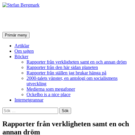
Stefan Bergmark
Sök
Hoppa
Primär meny
till
innehåll
Artiklar
Om sajten
Böcker
Rapporter från verkligheten samt en och annan dröm
Rapporter från den här sidan planeten
Rapporter från ställen jag brukar hänga på
2000-talets vänster, en antologi om socialismens
utveckling
Medierna som megafoner
Ockelbo is a nice place
Internetgrannar
Sök
efter:
Rapporter från verkligheten samt en och
annan dröm