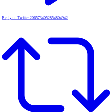
Reply on Twitter 2065734052854804942