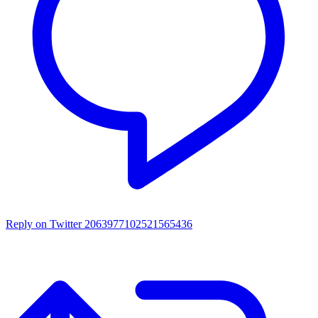
Reply on Twitter 2063977102521565436