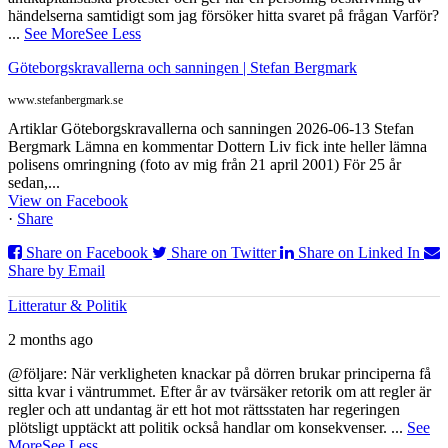
händelserna samtidigt som jag försöker hitta svaret på frågan Varför?
...
See More
See Less
Göteborgskravallerna och sanningen | Stefan Bergmark
www.stefanbergmark.se
Artiklar Göteborgskravallerna och sanningen 2026-06-13 Stefan
Bergmark Lämna en kommentar Dottern Liv fick inte heller lämna
polisens omringning (foto av mig från 21 april 2001) För 25 år
sedan,...
View on Facebook
·
Share
Share on Facebook
Share on Twitter
Share on Linked In
Share by Email
Litteratur & Politik
2 months ago
@följare: När verkligheten knackar på dörren brukar principerna få
sitta kvar i väntrummet. Efter år av tvärsäker retorik om att regler är
regler och att undantag är ett hot mot rättsstaten har regeringen
plötsligt upptäckt att politik också handlar om konsekvenser.
...
See
More
See Less