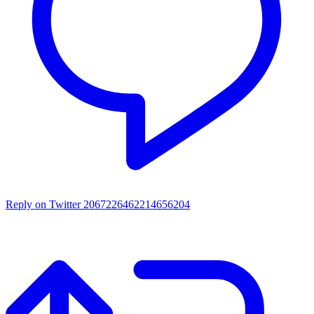
Reply on Twitter 2067226462214656204