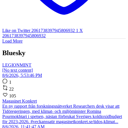
Like on Twitter 2061738397945806932
1
X
2061738397945806932
Load More
Bluesky
LEGIONMINT
[No text content]
8/6/2026, 5:53:46 PM
1
22
105
Magasinet Konkret
En ny rapport från forskningsnätverket Researchers desk visar att
Tidöregeringen, med klimat- och miljöminister Romina
Pourmokhtari i spetsen, nästan förbrukat Sveriges koldioxidbudget
för 2023-2026. #veckanssatir magasinetkonkret.se/tidos-klimat...
8/6/2026, 11:41:47 AM