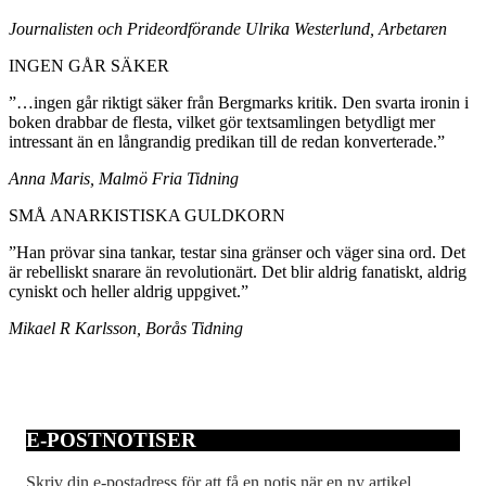
Journalisten och Prideordförande Ulrika Westerlund, Arbetaren
INGEN GÅR SÄKER
”…ingen går riktigt säker från Bergmarks kritik. Den svarta ironin i
boken drabbar de flesta, vilket gör textsamlingen betydligt mer
intressant än en långrandig predikan till de redan konverterade.”
Anna Maris, Malmö Fria Tidning
SMÅ ANARKISTISKA GULDKORN
”Han prövar sina tankar, testar sina gränser och väger sina ord. Det
är rebelliskt snarare än revolutionärt. Det blir aldrig fanatiskt, aldrig
cyniskt och heller aldrig uppgivet.”
Mikael R Karlsson, Borås Tidning
E-POSTNOTISER
Skriv din e-postadress för att få en notis när en ny artikel