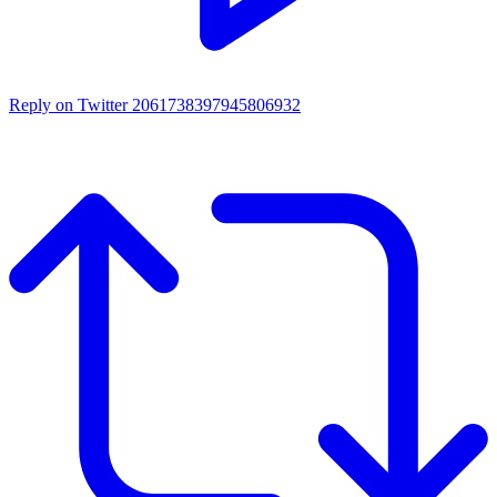
Reply on Twitter 2061738397945806932