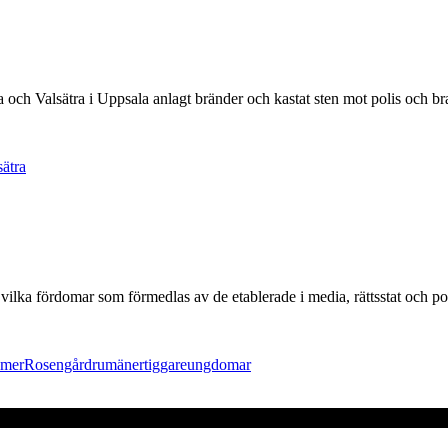
och Valsätra i Uppsala anlagt bränder och kastat sten mot polis och bra
sätra
ilka fördomar som förmedlas av de etablerade i media, rättsstat och pol
omer
Rosengård
rumäner
tiggare
ungdomar