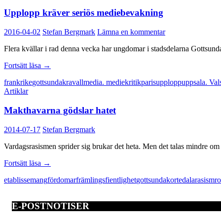
Upplopp kräver seriös mediebevakning
2016-04-02
Stefan Bergmark
Lämna en kommentar
Flera kvällar i rad denna vecka har ungdomar i stadsdelarna Gottsunda 
Upplopp
Fortsätt läsa
→
kräver
frankrike
gottsunda
kravall
media. mediekritik
paris
upplopp
uppsala. Val
seriös
Artiklar
mediebevakning
Makthavarna gödslar hatet
2014-07-17
Stefan Bergmark
Vardagsrasismen sprider sig brukar det heta. Men det talas mindre om v
Makthavarna
Fortsätt läsa
→
gödslar
etablissemang
fördomar
främlingsfientlighet
gottsunda
kortedala
rasism
r
hatet
E-POSTNOTISER