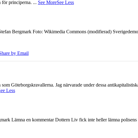
å för principerna.
...
See More
See Less
7 Stefan Bergmark Foto: Wikimedia Commons (modifierad) Sverigedemokra
Share by Email
ien som Göteborgskravallerna. Jag närvarade under dessa antikapitalistis
ee Less
ark Lämna en kommentar Dottern Liv fick inte heller lämna polisens om