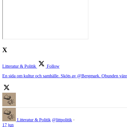
X
Litteratur & Politik
Follow
En sida om kultur och samhälle. Sköts av @Bergmark. Obunden väns
Litteratur & Politik
@littpolitik
·
17 jun