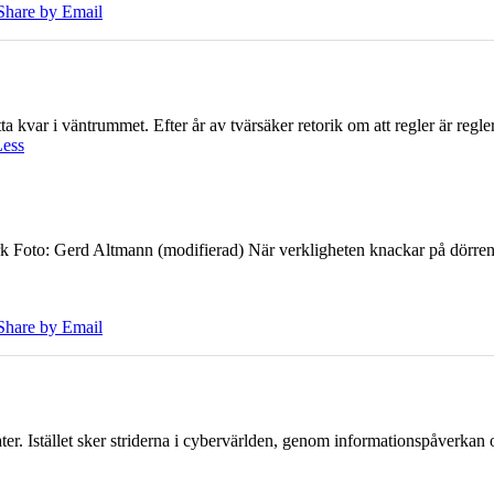
Share by Email
 kvar i väntrummet. Efter år av tvärsäker retorik om att regler är regler 
Less
k Foto: Gerd Altmann (modifierad) När verkligheten knackar på dörren br
Share by Email
er. Istället sker striderna i cybervärlden, genom informationspåverka