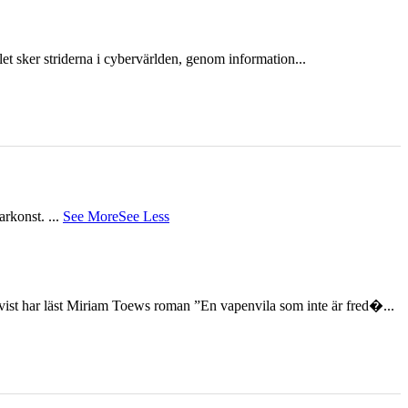
et sker striderna i cybervärlden, genom information...
tarkonst.
...
See More
See Less
st har läst Miriam Toews roman ”En vapenvila som inte är fred�...