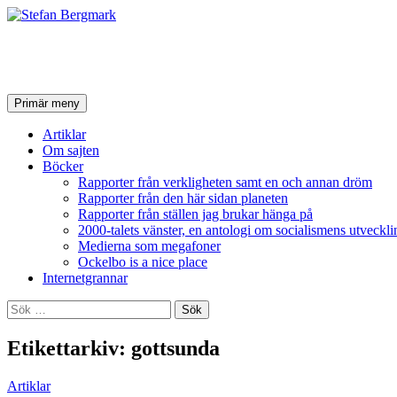
Stefan Bergmark
Sök
Hoppa
Primär meny
till
innehåll
Artiklar
Om sajten
Böcker
Rapporter från verkligheten samt en och annan dröm
Rapporter från den här sidan planeten
Rapporter från ställen jag brukar hänga på
2000-talets vänster, en antologi om socialismens utveckli
Medierna som megafoner
Ockelbo is a nice place
Internetgrannar
Sök
efter:
Etikettarkiv: gottsunda
Artiklar