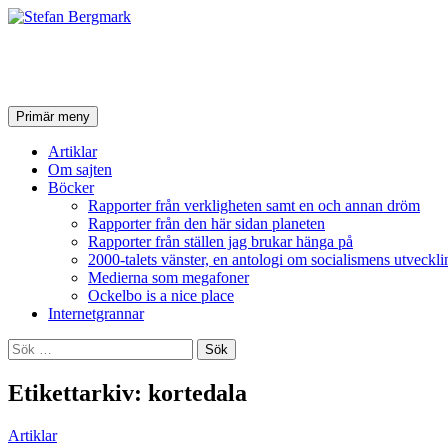
Stefan Bergmark
Sök
Hoppa
Primär meny
till
innehåll
Artiklar
Om sajten
Böcker
Rapporter från verkligheten samt en och annan dröm
Rapporter från den här sidan planeten
Rapporter från ställen jag brukar hänga på
2000-talets vänster, en antologi om socialismens utveckli
Medierna som megafoner
Ockelbo is a nice place
Internetgrannar
Sök
efter:
Etikettarkiv: kortedala
Artiklar