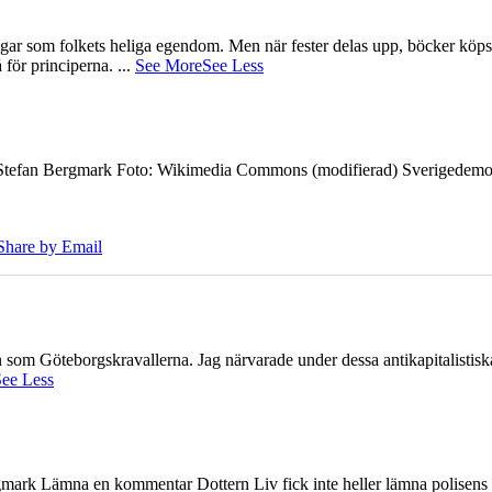
gar som folkets heliga egendom. Men när fester delas upp, böcker köps 
å för principerna.
...
See More
See Less
7 Stefan Bergmark Foto: Wikimedia Commons (modifierad) Sverigedemokra
Share by Email
ien som Göteborgskravallerna. Jag närvarade under dessa antikapitalistis
ee Less
ark Lämna en kommentar Dottern Liv fick inte heller lämna polisens om