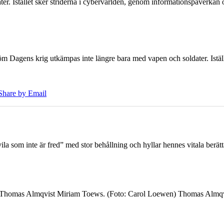
er. Istället sker striderna i cybervärlden, genom informationspåverka
öm Dagens krig utkämpas inte längre bara med vapen och soldater. Iställ
Share by Email
 som inte är fred” med stor behållning och hyllar hennes vitala berät
7 Thomas Almqvist Miriam Toews. (Foto: Carol Loewen) Thomas Almqvi