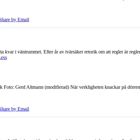
Share by Email
 kvar i väntrummet. Efter år av tvärsäker retorik om att regler är regler 
Less
k Foto: Gerd Altmann (modifierad) När verkligheten knackar på dörren br
Share by Email