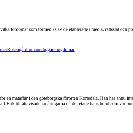
ilka fördomar som förmedlas av de etablerade i media, rättsstat och pol
omer
Rosengård
rumäner
tiggare
ungdomar
för en mataffär i den göteborgska förorten Kortedala. Han har ännu in
Carl-Erik tillrättavisade tonåringarna då de retade hans hund som var bu