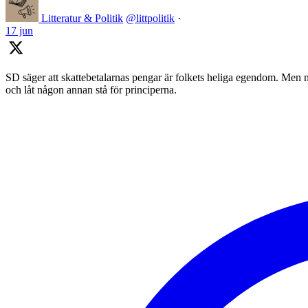
Litteratur & Politik
@littpolitik
·
17 jun
SD säger att skattebetalarnas pengar är folkets heliga egendom. Men nä
och låt någon annan stå för principerna.