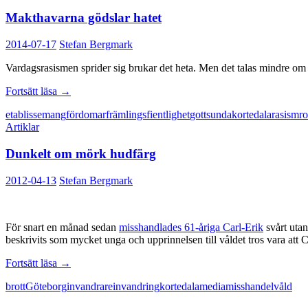
Makthavarna gödslar hatet
2014-07-17
Stefan Bergmark
Vardagsrasismen sprider sig brukar det heta. Men det talas mindre om v
Makthavarna
Fortsätt läsa
→
gödslar
etablissemang
fördomar
främlingsfientlighet
gottsunda
kortedala
rasism
r
hatet
Artiklar
Dunkelt om mörk hudfärg
2012-04-13
Stefan Bergmark
För snart en månad sedan
misshandlades 61-åriga Carl-Erik
svårt utan
beskrivits som mycket unga och upprinnelsen till våldet tros vara att 
Dunkelt
Fortsätt läsa
→
om
brott
Göteborg
invandrare
invandring
kortedala
media
misshandel
våld
mörk
hudfärg