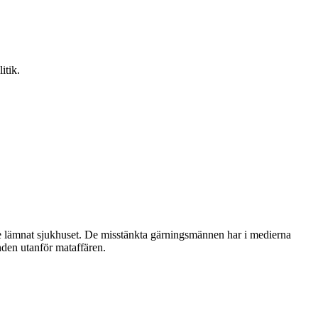
itik.
te lämnat sjukhuset. De misstänkta gärningsmännen har i medierna
nden utanför mataffären.