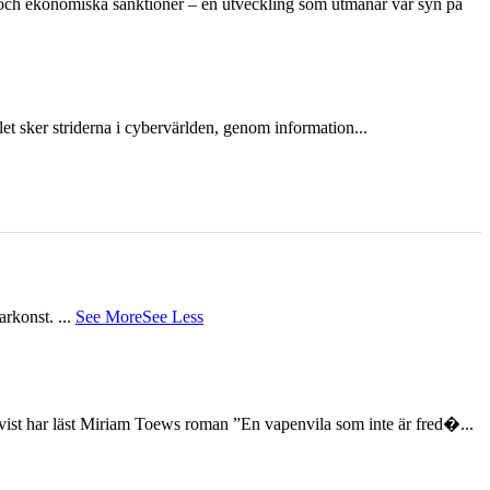
n och ekonomiska sanktioner – en utveckling som utmanar vår syn på
et sker striderna i cybervärlden, genom information...
tarkonst.
...
See More
See Less
st har läst Miriam Toews roman ”En vapenvila som inte är fred�...