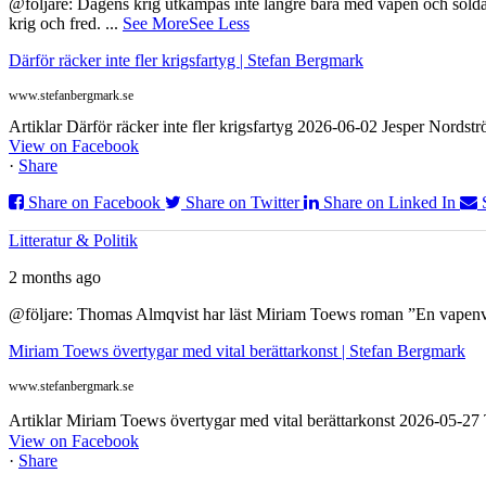
@följare: Dagens krig utkämpas inte längre bara med vapen och soldat
krig och fred.
...
See More
See Less
Därför räcker inte fler krigsfartyg | Stefan Bergmark
www.stefanbergmark.se
Artiklar Därför räcker inte fler krigsfartyg 2026-06-02 Jesper Nordstr
View on Facebook
·
Share
Share on Facebook
Share on Twitter
Share on Linked In
Litteratur & Politik
2 months ago
@följare: Thomas Almqvist har läst Miriam Toews roman ”En vapenvila
Miriam Toews övertygar med vital berättarkonst | Stefan Bergmark
www.stefanbergmark.se
Artiklar Miriam Toews övertygar med vital berättarkonst 2026-05-2
View on Facebook
·
Share