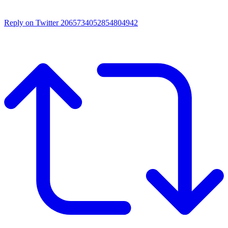
Reply on Twitter 2065734052854804942