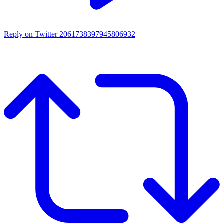
Reply on Twitter 2061738397945806932