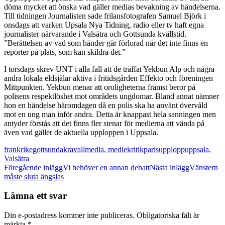
döma mycket att önska vad gäller medias bevakning av händelserna.
Till tidningen Journalisten sade frilansfotografen Samuel Björk i
onsdags att varken Upsala Nya Tidning, radio eller tv haft egna
journalister närvarande i Valsätra och Gottsunda kvällstid.
”Berättelsen av vad som händer går förlorad när det inte finns en
reporter på plats, som kan skildra det.”
I torsdags skrev UNT i alla fall att de träffat Yekbun Alp och några
andra lokala eldsjälar aktiva i fritidsgården Effekto och föreningen
Mittpunkten. Yekbun menar att oroligheterna främst beror på
polisens respektlöshet mot områdets ungdomar. Bland annat nämner
hon en händelse häromdagen då en polis ska ha använt övervåld
mot en ung man inför andra. Detta är knappast hela sanningen men
antyder förstås att det finns fler stenar för medierna att vända på
även vad gäller de aktuella upploppen i Uppsala.
frankrike
gottsunda
kravall
media. mediekritik
paris
upplopp
uppsala.
Valsätra
Inläggsnavigering
Föregående inlägg
Vi behöver en annan debatt
Nästa inlägg
Vänstern
måste sluta ängslas
Lämna ett svar
Din e-postadress kommer inte publiceras.
Obligatoriska fält är
märkta
*