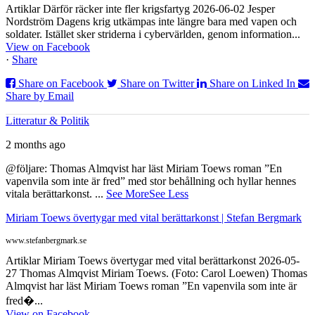
Artiklar Därför räcker inte fler krigsfartyg 2026-06-02 Jesper
Nordström Dagens krig utkämpas inte längre bara med vapen och
soldater. Istället sker striderna i cybervärlden, genom information...
View on Facebook
·
Share
Share on Facebook
Share on Twitter
Share on Linked In
Share by Email
Litteratur & Politik
2 months ago
@följare: Thomas Almqvist har läst Miriam Toews roman ”En
vapenvila som inte är fred” med stor behållning och hyllar hennes
vitala berättarkonst.
...
See More
See Less
Miriam Toews övertygar med vital berättarkonst | Stefan Bergmark
www.stefanbergmark.se
Artiklar Miriam Toews övertygar med vital berättarkonst 2026-05-
27 Thomas Almqvist Miriam Toews. (Foto: Carol Loewen) Thomas
Almqvist har läst Miriam Toews roman ”En vapenvila som inte är
fred�...
View on Facebook