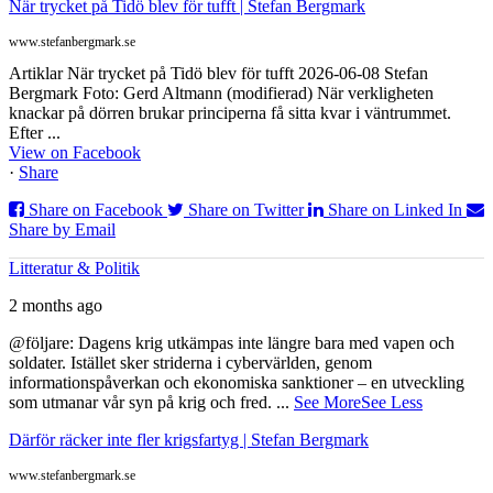
När trycket på Tidö blev för tufft | Stefan Bergmark
www.stefanbergmark.se
Artiklar När trycket på Tidö blev för tufft 2026-06-08 Stefan
Bergmark Foto: Gerd Altmann (modifierad) När verkligheten
knackar på dörren brukar principerna få sitta kvar i väntrummet.
Efter ...
View on Facebook
·
Share
Share on Facebook
Share on Twitter
Share on Linked In
Share by Email
Litteratur & Politik
2 months ago
@följare: Dagens krig utkämpas inte längre bara med vapen och
soldater. Istället sker striderna i cybervärlden, genom
informationspåverkan och ekonomiska sanktioner – en utveckling
som utmanar vår syn på krig och fred.
...
See More
See Less
Därför räcker inte fler krigsfartyg | Stefan Bergmark
www.stefanbergmark.se