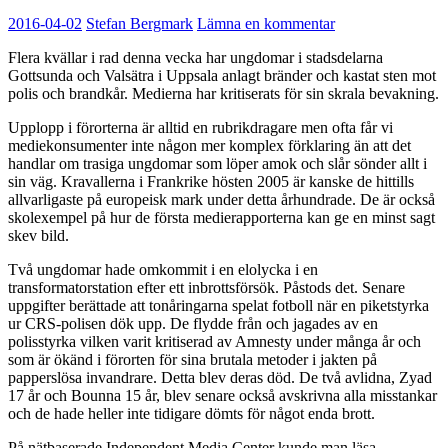
2016-04-02
Stefan Bergmark
Lämna en kommentar
Flera kvällar i rad denna vecka har ungdomar i stadsdelarna
Gottsunda och Valsätra i Uppsala anlagt bränder och kastat sten mot
polis och brandkår. Medierna har kritiserats för sin skrala bevakning.
Upplopp i förorterna är alltid en rubrikdragare men ofta får vi
mediekonsumenter inte någon mer komplex förklaring än att det
handlar om trasiga ungdomar som löper amok och slår sönder allt i
sin väg. Kravallerna i Frankrike hösten 2005 är kanske de hittills
allvarligaste på europeisk mark under detta århundrade. De är också
skolexempel på hur de första medierapporterna kan ge en minst sagt
skev bild.
Två ungdomar hade omkommit i en elolycka i en
transformatorstation efter ett inbrottsförsök. Påstods det. Senare
uppgifter berättade att tonåringarna spelat fotboll när en piketstyrka
ur CRS-polisen dök upp. De flydde från och jagades av en
polisstyrka vilken varit kritiserad av Amnesty under många år och
som är ökänd i förorten för sina brutala metoder i jakten på
papperslösa invandrare. Detta blev deras död. De två avlidna, Zyad
17 år och Bounna 15 år, blev senare också avskrivna alla misstankar
och de hade heller inte tidigare dömts för något enda brott.
På nätbaserade Independent Media Center kunde man läsa