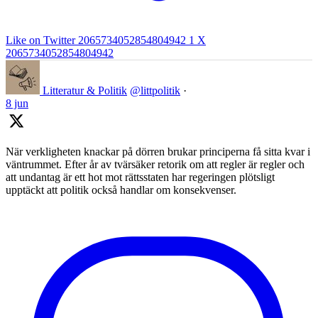
Like on Twitter 2065734052854804942
1
X
2065734052854804942
Litteratur & Politik
@littpolitik
·
8 jun
När verkligheten knackar på dörren brukar principerna få sitta kvar i
väntrummet. Efter år av tvärsäker retorik om att regler är regler och
att undantag är ett hot mot rättsstaten har regeringen plötsligt
upptäckt att politik också handlar om konsekvenser.