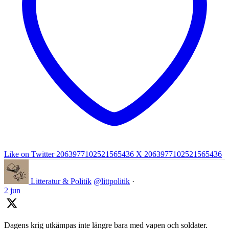
Like on Twitter 2063977102521565436
X
2063977102521565436
Litteratur & Politik
@littpolitik
·
2 jun
Dagens krig utkämpas inte längre bara med vapen och soldater.