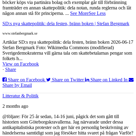
böcker köps via partinära bolag och exemplar går till förbränning
framträder en annan skattepolitik: dela notan, runda reglerna och låt
någon annan stå för principerna.
...
See More
See Less
SD:s nya skattepolitik: dela festen, bränn boken | Stefan Bergmark
www.stefanbergmark.se
Artiklar SD:s nya skattepolitik: dela festen, bränn boken 2026-06-17
Stefan Bergmark Foto: Wikimedia Commons (modifierad)
Sverigedemokraterna vill gärna tala om skattebetalarnas pengar som
folkets h...
View on Facebook
·
Share
Share on Facebook
Share on Twitter
Share on Linked In
Share by Email
Litteratur & Politik
2 months ago
@följare: För 25 år sedan, 14-16 juni, pågick det som gått till
historien som Göteborgskravallerna. Jag närvarade under dessa
antikapitalistiska protester och ger här en personlig beskrivning av
händelserna samtidigt som jag försöker hitta svaret på frågan Varför?