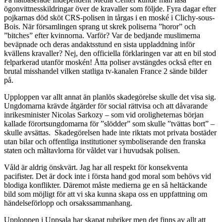
ögonvittnesskildringar över de kravaller som följde. Fyra dagar efter
pojkarnas död sköt CRS-polisen in tårgas i en moské i Clichy-sous-
Bois. När församlingen sprang ut skrek poliserna ”horor” och
”bitches” efter kvinnorna. Varför? Var de bedjande muslimerna
beväpnade och deras andaktsstund en sista uppladdning inför
kvällens kravaller? Nej, den officiella förklaringen var att en bil stod
felparkerad utanför moskén! Åtta poliser avstängdes också efter en
brutal misshandel vilken statliga tv-kanalen France 2 sände bilder
på.
Upploppen var allt annat än planlös skadegörelse skulle det visa sig.
Ungdomarna krävde åtgärder för social rättvisa och att dåvarande
inrikesminister Nicolas Sarkozy – som vid oroligheternas början
kallade förortsungdomarna för ”slödder” som skulle ”tvättas bort” –
skulle avsättas. Skadegörelsen hade inte riktats mot privata bostäder
utan bilar och offentliga institutioner symboliserande den franska
staten och måltavlorna för våldet var i huvudsak polisen.
Våld är aldrig önskvärt. Jag har all respekt för konsekventa
pacifister. Det är dock inte i första hand god moral som behövs vid
blodiga konflikter. Däremot måste medierna ge en så heltäckande
bild som möjligt för att vi ska kunna skapa oss en uppfattning om
händelseförlopp och orsakssammanhang.
Upploppen i Uppsala har skapat rubriker men det finns av allt att