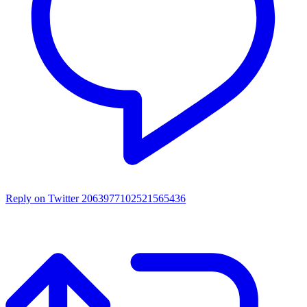
Reply on Twitter 2063977102521565436