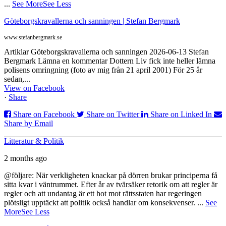
...
See More
See Less
Göteborgskravallerna och sanningen | Stefan Bergmark
www.stefanbergmark.se
Artiklar Göteborgskravallerna och sanningen 2026-06-13 Stefan
Bergmark Lämna en kommentar Dottern Liv fick inte heller lämna
polisens omringning (foto av mig från 21 april 2001) För 25 år
sedan,...
View on Facebook
·
Share
Share on Facebook
Share on Twitter
Share on Linked In
Share by Email
Litteratur & Politik
2 months ago
@följare: När verkligheten knackar på dörren brukar principerna få
sitta kvar i väntrummet. Efter år av tvärsäker retorik om att regler är
regler och att undantag är ett hot mot rättsstaten har regeringen
plötsligt upptäckt att politik också handlar om konsekvenser.
...
See
More
See Less