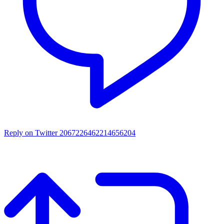
Reply on Twitter 2067226462214656204