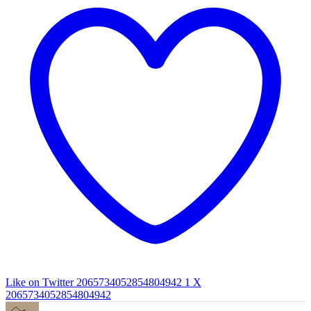
Like on Twitter 2065734052854804942
1
X
2065734052854804942