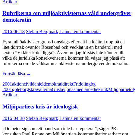
Artiklar
Rubrikerna om miljöaktivisternas våld undergräver
demokratin
2016-06-18
Stefan Bergmark
Lämna en kommentar
Fyra miljöaktivister greps i onsdags efter att ha klättrat upp på ett
litet dörrtak ovanför Rosenbad och vecklat ut en banderoll med
texten ”Vi låter kolet ligga”. Även om jag förstås inte känner till
vilka de juridiska konsekvenserna kommer bli vågar jag påstå att
rubrikerna om de våldsamma aktivisterna undergräver demokratin.
Rubrikerna
Fortsätt läsa
→
om
2001
aktion
civil
daniel
demokrati
direkt
Fridolin
gbg
miljöaktivisternas
2001
göteborgskravallerna
Gustav
jonas
media
mediekritik
Miljöpartiet
ol
våld
Artiklar
undergräver
demokratin
Miljöpartiets kris är ideologisk
2016-04-30
Stefan Bergmark
Lämna en kommentar
”De beter sig som ett band som inte har repeterat”, säger PR-
konsulten Paul Ronge om Miljöpartiets kommunikationsarbete om