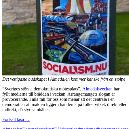
Det vettigaste budskapet i Almedalen kommer kanske från en stolpe
”Sveriges största demokratiska mötesplats”.
Almedalsveckan
har
fyllt medierna till brädden i veckan. Arrangemangets slogan är
provocerande. I alla fall för oss som menar att det centrala i en
demokrati är att makten ligger i händerna på folket vilket, direkt eller
indirekt, då styr samhället.
Almedalen
Fortsätt läsa
→
skadlig