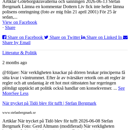
Artiklar Göteborgskravallerna och sanningen 2026-06-13 Stefan
Bergmark Lämna en kommentar Dottern Liv fick inte heller lämna
polisens omringning (foto av mig från 21 april 2001) För 25 år
sedan,...
View on Facebook
·
Share
Share on Facebook
Share on Twitter
Share on Linked In
Share by Email
Litteratur & Politik
2 months ago
@följare: När verkligheten knackar på dörren brukar principerna få
sitta kvar i väntrummet. Efter år av tvärsäker retorik om att regler är
regler och att undantag är ett hot mot rättsstaten har regeringen
plötsligt upptäckt att politik också handlar om konsekvenser.
...
See
More
See Less
När trycket på Tidö blev för tufft | Stefan Bergmark
www.stefanbergmark.se
Artiklar När trycket på Tidö blev för tufft 2026-06-08 Stefan
Bergmark Foto: Gerd Altmann (modifierad) När verkligheten