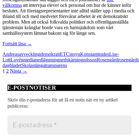
välkomna
att intervjua elever och personal om hur de känner inför
beslutet. Att företagsrepresentanter inte alltid ställer upp i media och
ibland till och med medvetet försvårar arbetet är ett demokratiskt
problem. Men att också folkvalda politiker och offentliganställda
tjänstemän krånglar borde vara en barnsjukdom som vårt
samhällssystem lämnat bakom sig för länge sen.
Insyn
Fortsätt läsa
→
är
Andreas
avveckling
demokrati
ETC
insyn
Konstantinides
Lise-
A
Lott
Lovén
media
nedläggning
nedskärning
nilsson
Rosengård
rosengård
och
dagbladet
Skola
stänga
transparens
O
Inläggsnavigering
1
2
Nästa →
i
en
demokrati
E-POSTNOTISER
Skriv din e-postadress för att få en notis när en ny artikel
publiceras: