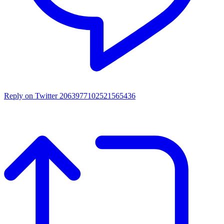
Reply on Twitter 2063977102521565436