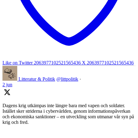
Like on Twitter 2063977102521565436
X
2063977102521565436
Litteratur & Politik
@littpolitik
·
2 jun
Dagens krig utkämpas inte längre bara med vapen och soldater.
Istället sker striderna i cybervärlden, genom informationspåverkan
och ekonomiska sanktioner – en utveckling som utmanar vår syn på
krig och fred.