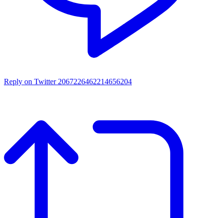
Reply on Twitter 2067226462214656204