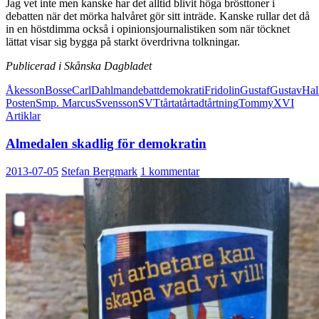
Jag vet inte men kanske har det alltid blivit höga brösttoner i
debatten när det mörka halvåret gör sitt inträde. Kanske rullar det då
in en höstdimma också i opinionsjournalistiken som när töcknet
lättat visar sig bygga på starkt överdrivna tolkningar.
Publicerad i Skånska Dagbladet
Åkesson
Bosse
Carl
Dahlman
debatt
demokrati
Fridolin
Gustaf
Gustav
Hal
Posten
Smp. Marcus
Svensson
SVT
tårta
tårtad
tårtning
Tommy
XVI
Artiklar
Almedalen skadlig för demokratin
2013-07-05
Stefan Bergmark
1 kommentar