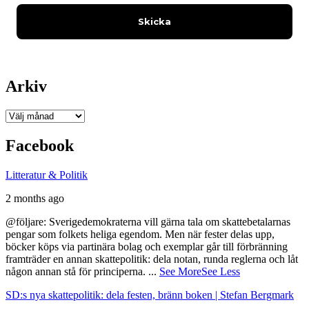
Arkiv
Arkiv
Facebook
Litteratur & Politik
2 months ago
@följare: Sverigedemokraterna vill gärna tala om skattebetalarnas
pengar som folkets heliga egendom. Men när fester delas upp,
böcker köps via partinära bolag och exemplar går till förbränning
framträder en annan skattepolitik: dela notan, runda reglerna och låt
någon annan stå för principerna.
...
See More
See Less
SD:s nya skattepolitik: dela festen, bränn boken | Stefan Bergmark