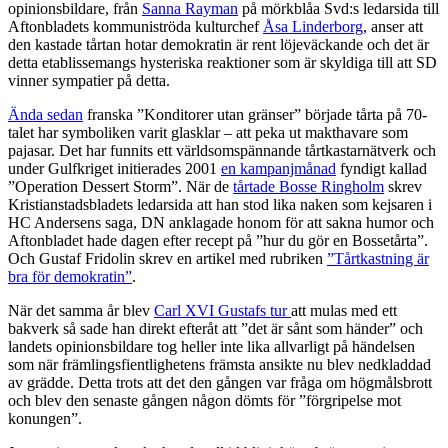
opinionsbildare, från
Sanna Rayman
på mörkblåa Svd:s ledarsida till
Aftonbladets kommuniströda kulturchef
Åsa Linderborg
, anser att
den kastade tårtan hotar demokratin är rent löjeväckande och det är
detta etablissemangs hysteriska reaktioner som är skyldiga till att SD
vinner sympatier på detta.
Ända sedan
franska ”Konditorer utan gränser” började tårta på 70-
talet har symboliken varit glasklar – att peka ut makthavare som
pajasar. Det har funnits ett världsomspännande tårtkastarnätverk och
under Gulfkriget initierades 2001
en kampanjmånad
fyndigt kallad
”Operation Dessert Storm”. När de
tårtade Bosse Ringholm
skrev
Kristianstadsbladets ledarsida att han stod lika naken som kejsaren i
HC Andersens saga, DN anklagade honom för att sakna humor och
Aftonbladet hade dagen efter recept på ”hur du gör en Bossetårta”.
Och Gustaf Fridolin skrev en artikel med rubriken
”Tårtkastning är
bra för demokratin”
.
När det samma år blev
Carl XVI Gustafs tur
att mulas med ett
bakverk så sade han direkt efteråt att ”det är sånt som händer” och
landets opinionsbildare tog heller inte lika allvarligt på händelsen
som när främlingsfientlighetens främsta ansikte nu blev nedkladdad
av grädde. Detta trots att det den gången var fråga om högmålsbrott
och blev den senaste gången någon dömts för ”förgripelse mot
konungen”.