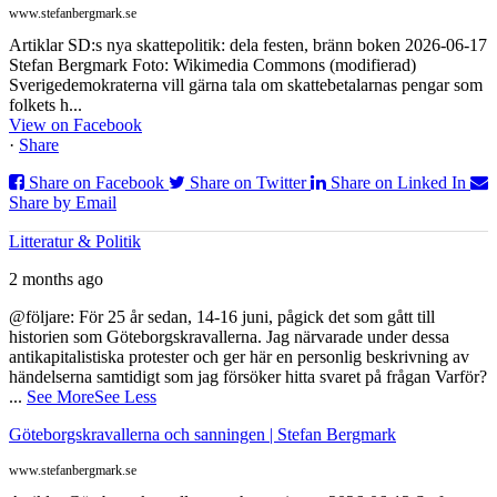
www.stefanbergmark.se
Artiklar SD:s nya skattepolitik: dela festen, bränn boken 2026-06-17
Stefan Bergmark Foto: Wikimedia Commons (modifierad)
Sverigedemokraterna vill gärna tala om skattebetalarnas pengar som
folkets h...
View on Facebook
·
Share
Share on Facebook
Share on Twitter
Share on Linked In
Share by Email
Litteratur & Politik
2 months ago
@följare: För 25 år sedan, 14-16 juni, pågick det som gått till
historien som Göteborgskravallerna. Jag närvarade under dessa
antikapitalistiska protester och ger här en personlig beskrivning av
händelserna samtidigt som jag försöker hitta svaret på frågan Varför?
...
See More
See Less
Göteborgskravallerna och sanningen | Stefan Bergmark
www.stefanbergmark.se