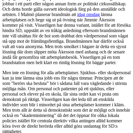
jobbar i ett parti eller någon annan form av politiskt cirkussällskap.
Och detta borde gälla oavsett ideologisk färg på den anställde och
artisten. I Malmö planerar brandmän att
idag onsdag
lämna
arbetsplatsen och bege sig ut på övning när Jimmie Åkesson
kommer på visit. Visserligen har denna variant, istället för att försöka
hindra SD, uppstått av en tråkig anledning eftersom brandmännen
inte vill utsättas för de hot som drabbat den vårdpersonal som vågat
stå upp mot de främlingsfientliga. Brandmännen har därför också
valt att vara anonyma. Men trots smolket i bägare är detta en sjysst
lösning där dom slipper möta Åkesson med anhang och de senare
ändå får genomföra sitt arbetsplatsbesök. Visserligen på en tom
brandstation men helt klart en rimlig lösning för bägge parter.
Men inte en lösning för alla arbetsplatser. Sjukhus- eller skolpersonal
kan ju inte lämna sina jobb ens för några timmar. Principen att de
som ”berörs ska besluta” bör i sådana fall vara vägledande i största
möjliga mån. Om personal och patienter på ett sjukhus, eller
personal och elever på en skola, får sista ordet kan vi prata om
demokrati på riktigt. Visserligen kan det leda till att enskilda
individer som blir i minoritet på sina arbetsplatser kommer i kläm.
Men trots allt är detta så demokratiskt som det är möjligt och innebär
också en ”skademinimering” då det det öppnar för olika lokala
policies istället för centrala direktiv vilka antingen alltid kommer
köra över de direkt berörda eller alltid göra undantag för SD:s
rättigheter.