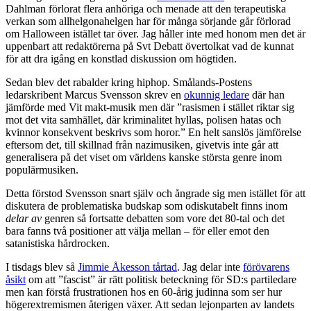
Dahlman förlorat flera anhöriga och menade att den terapeutiska
verkan som allhelgonahelgen har för många sörjande går förlorad
om Halloween istället tar över. Jag håller inte med honom men det är
uppenbart att redaktörerna på Svt Debatt övertolkat vad de kunnat
för att dra igång en konstlad diskussion om högtiden.
Sedan blev det rabalder kring hiphop. Smålands-Postens
ledarskribent Marcus Svensson skrev en
okunnig ledare
där han
jämförde med Vit makt-musik men där ”rasismen i stället riktar sig
mot det vita samhället, där kriminalitet hyllas, polisen hatas och
kvinnor konsekvent beskrivs som horor.” En helt sanslös jämförelse
eftersom det, till skillnad från nazimusiken, givetvis inte går att
generalisera på det viset om världens kanske största genre inom
populärmusiken.
Detta förstod Svensson snart själv och ångrade sig men istället för att
diskutera de problematiska budskap som odiskutabelt finns inom
delar av
genren så fortsatte debatten som vore det 80-tal och det
bara fanns två positioner att välja mellan – för eller emot den
satanistiska hårdrocken.
I tisdags blev så
Jimmie Åkesson tårtad
. Jag delar inte
förövarens
åsikt
om att ”fascist” är rätt politisk beteckning för SD:s partiledare
men kan förstå frustrationen hos en 60-årig judinna som ser hur
högerextremismen återigen växer. Att sedan lejonparten av landets