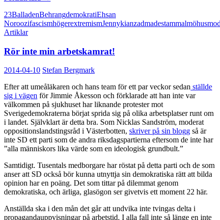
kan
23
Balladen
Behrang
demokrati
Ehsan
aldrig
Noroozi
fascism
högerextremism
Jenny
kianzad
madestam
malmöhus
mod
vara
Artiklar
demokratisk
Rör inte min arbetskamrat!
2014-04-10
Stefan Bergmark
Efter att umeåläkaren och hans team för ett par veckor sedan
ställde
sig i vägen
för Jimmie Åkesson och förklarade att han inte var
välkommen på sjukhuset har liknande protester mot
Sverigedemokraterna börjat sprida sig på olika arbetsplatser runt om
i landet. Självklart är detta bra. Som Nicklas Sandström, moderat
oppositionslandstingsråd i Västerbotten,
skriver på sin blogg
så är
inte SD ett parti som de andra riksdagspartierna eftersom de inte har
”alla människors lika värde som en ideologisk grundbult.”
Samtidigt. Tusentals medborgare har röstat på detta parti och de som
anser att SD också bör kunna utnyttja sin demokratiska rätt att bilda
opinion har en poäng. Det som tittar på dilemmat genom
demokratiska, och ärliga, glasögon ser givetvis ett moment 22 här.
Anställda ska i den mån det går att undvika inte tvingas delta i
propagandauppvisningar på arbetstid. I alla fall inte så länge en inte