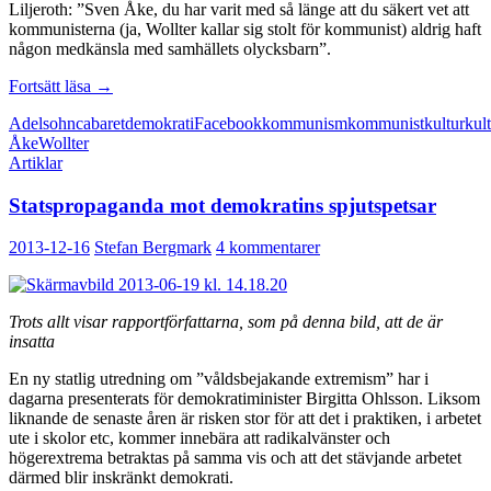
Liljeroth: ”Sven Åke, du har varit med så länge att du säkert vet att
kommunisterna (ja, Wollter kallar sig stolt för kommunist) aldrig haft
någon medkänsla med samhällets olycksbarn”.
Kulturministerns
Fortsätt läsa
→
kommunistskräck
Adelsohn
cabaret
demokrati
Facebook
kommunism
kommunist
kultur
kul
Åke
Wollter
Artiklar
Statspropaganda mot demokratins spjutspetsar
2013-12-16
Stefan Bergmark
4 kommentarer
Trots allt visar rapportförfattarna, som på denna bild, att de är
insatta
En ny statlig utredning om ”våldsbejakande extremism” har i
dagarna presenterats för demokratiminister Birgitta Ohlsson. Liksom
liknande de senaste åren är risken stor för att det i praktiken, i arbetet
ute i skolor etc, kommer innebära att radikalvänster och
högerextrema betraktas på samma vis och att det stävjande arbetet
därmed blir inskränkt demokrati.