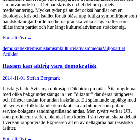
sin nuvarande kris. Det har skrivits en hel del om partiets
mediehantering. Mycket tyder på att det också handlar om en
ideologisk kris och istället för att blåsa upp futtiga symbolfrågor som
handskakningar borde medierna granska vilka slags krafter som
tillåts inom partiet och hur långt kulturrelativismen sträcker sig.
Miljöpartiets
Fortsätt läsa
→
kris
demokrati
extremism
islamism
kulturrelativism
media
Miljöpartiet
är
Artiklar
ideologisk
Rasism kan aldrig vara demokratisk
2014-11-01
Stefan Bergmark
I tisdags hade Svt:s nya dokusåpa Diktatorn premiär. Åtta ungdomar
med olika bakgrunder stängs in i en ”diktatur” där deras rättigheter
och friheter undan för undan inskränks. Ett spännande upplägg med
till synes de folkbildande demokratiska ambitioner som public
service-bolagens sändningstillstånd andas. Men tyvärr verkar UR,
som producerar serien, blandat ihop korten i sin iver att skapa debatt.
I veckan rapporterade Expressen att en av deltagarna har rasistiska
åsikter.
Rasism
Fortsätt läsa
→