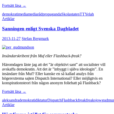
Statspropaganda
Fortsätt läsa
→
mot
demokrati
media
mediaråd
propaganda
Skola
staten
TT
Yelah
demokratins
Artiklar
spjutspetsar
Sanningen enligt Svenska Dagbladet
2013-11-27
Stefan Bergmark
Insändarskribent från Muf eller Flashback-freak?
Häromdagen läste jag att det ”är objektivt sant” att socialister vill
avskaffa demokratin. Att det är ”inbyggt i själva ideologin”. En
insändare från Muf? Eller kanske en så kallad analys från
högerextrema sajten Dispatch International? Eller möjligtvis en
konspirationsteori från någon anonym foliehatt på Flashback?
Sanningen
Fortsätt läsa
→
enligt
aleksandra
demokrati
diktatur
Dispatch
Flashback
freak
freaksjow
gudmu
Svenska
Artiklar
Dagbladet