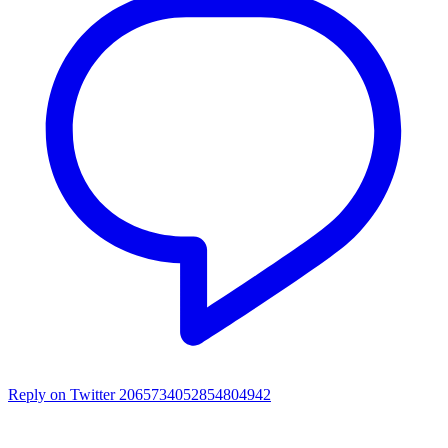
Reply on Twitter 2065734052854804942