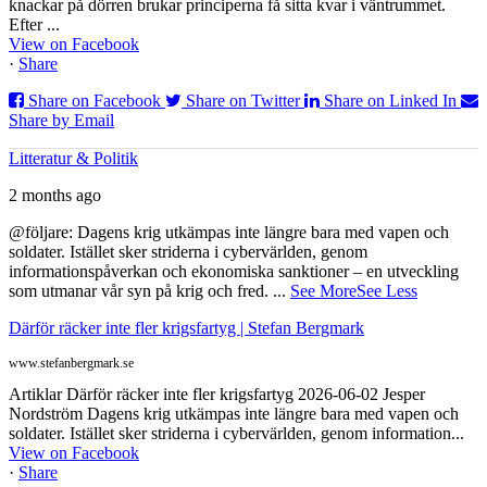
knackar på dörren brukar principerna få sitta kvar i väntrummet.
Efter ...
View on Facebook
·
Share
Share on Facebook
Share on Twitter
Share on Linked In
Share by Email
Litteratur & Politik
2 months ago
@följare: Dagens krig utkämpas inte längre bara med vapen och
soldater. Istället sker striderna i cybervärlden, genom
informationspåverkan och ekonomiska sanktioner – en utveckling
som utmanar vår syn på krig och fred.
...
See More
See Less
Därför räcker inte fler krigsfartyg | Stefan Bergmark
www.stefanbergmark.se
Artiklar Därför räcker inte fler krigsfartyg 2026-06-02 Jesper
Nordström Dagens krig utkämpas inte längre bara med vapen och
soldater. Istället sker striderna i cybervärlden, genom information...
View on Facebook
·
Share