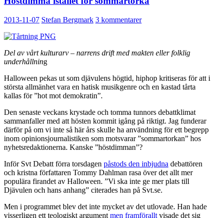
Höstdimma istället för sommartorka
2013-11-07
Stefan Bergmark
3 kommentarer
Del av vårt kulturarv – narrens drift med makten eller folklig
underhållnin
g
Halloween pekas ut som djävulens högtid, hiphop kritiseras för att i
största allmänhet vara en hatisk musikgenre och en kastad tårta
kallas för ”hot mot demokratin”.
Den senaste veckans krystade och tomma tunnors debattklimat
sammanfaller med att hösten kommit igång på riktigt. Jag funderar
därför på om vi inte så här års skulle ha användning för ett begrepp
inom opinionsjournalistiken som motsvarar ”sommartorkan” hos
nyhetsredaktionerna. Kanske ”höstdimman”?
Inför Svt Debatt förra torsdagen
påstods den inbjudna
debattören
och kristna författaren Tommy Dahlman rasa över det allt mer
populära firandet av Halloween. ”Vi ska inte ge mer plats till
Djävulen och hans anhang” citerades han på Svt.se.
Men i programmet blev det inte mycket av det utlovade. Han hade
visserligen ett teologiskt argument
men framförallt
visade det sig