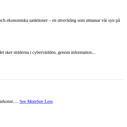
n och ekonomiska sanktioner – en utveckling som utmanar vår syn på
et sker striderna i cybervärlden, genom information...
tarkonst.
...
See More
See Less