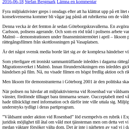
2016-06-18
Stefan Bergmark
Lämna en kommentar
Fyra miljöaktivister greps i onsdags efter att ha klättrat upp på ett li
konsekvenserna kommer bli vågar jag påstå att rubrikerna om de vål
Denna vecka är det femton år sedan Göteborgskravallerna. En avgöran
Carlsson, polisens agerande. Och som en röd tråd i polisens arbete 
Malmö – demonstrationen under finansministermötet i april – liksom på 
rättegångsfilmen från skottlossningen på Vasaplatsen.
Är det något svensk media borde lärt sig av de komplexa händelser vilka 
Som ytterligare ett ironiskt sammanträffande inleddes i dagarna rättegå
Migrationsverket i Malmö. Innan förundersökningen ens inleddes gick 
händelsen på film. Nå, nu visade filmen en högst fredlig aktion och r
Men liksom för demonstranterna i Göteborg 2001 är den politiska skada
När polisen nu hävdar att miljöaktivisterna vid Rosenbad var våldsam
vänster, fördömde tilltaget bara timmarna senare. Oacceptabelt med v
hade tillräckligt med information och därför inte ville uttala sig. Miljö
understryks tydligt i deras partiprogram.
”Våldsamt under aktion vid Rosenbad” löd exempelvis en rubrik i Expre
juridisk möjlighet till åtal om våld mot tjänsteman men om detta vet vi 
medan väktare försöker välta dom. Det är inte i närheten av vad vi i d