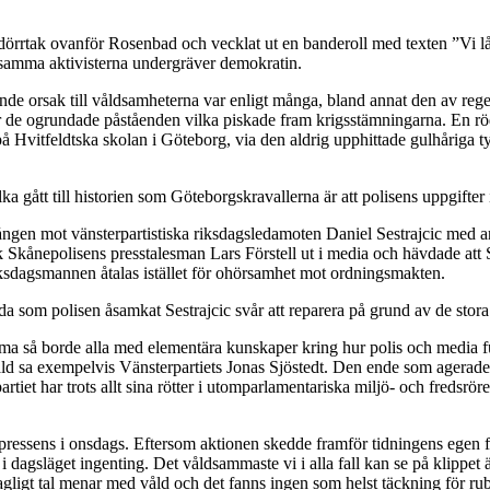
tet dörrtak ovanför Rosenbad och vecklat ut en banderoll med texten ”Vi lå
dsamma aktivisterna undergräver demokratin.
de orsak till våldsamheterna var enligt många, bland annat den av rege
var de ogrundade påståenden vilka piskade fram krigsstämningarna. En 
Hvitfeldtska skolan i Göteborg, via den aldrig upphittade gulhåriga tys
gått till historien som Göteborgskravallerna är att polisens uppgifter inte
ngen mot vänsterpartistiska riksdagsledamoten Daniel Sestrajcic med anled
Skånepolisens presstalesman Lars Förstell ut i media och hävdade att S
iksdagsmannen åtalas istället för ohörsamhet mot ordningsmakten.
 som polisen åsamkat Sestrajcic svår att reparera på grund av de stora 
ma så borde alla med elementära kunskaper kring hur polis och media fun
åld sa exempelvis Vänsterpartiets Jonas Sjöstedt. Den ende som agerade
partiet har trots allt sina rötter i utomparlamentariska miljö- och fredsr
ssens i onsdags. Eftersom aktionen skedde framför tidningens egen film
i dagsläget ingenting. Det våldsammaste vi i alla fall kan se på klippet ä
agligt tal menar med våld och det fanns ingen som helst täckning för rub