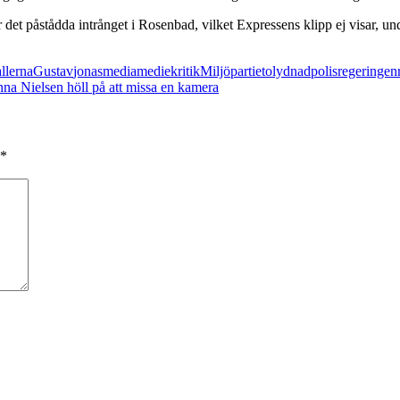
det påstådda intrånget i Rosenbad, vilket Expressens klipp ej visar, u
llerna
Gustav
jonas
media
mediekritik
Miljöpartiet
olydnad
polis
regeringen
nna Nielsen höll på att missa en kamera
*