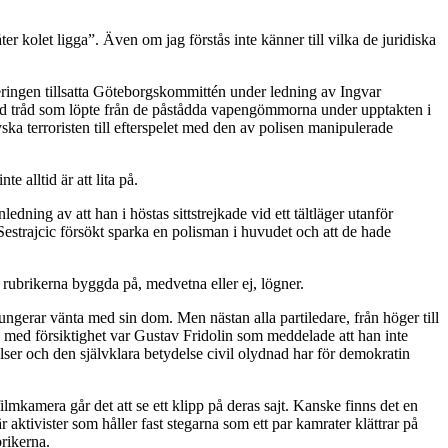
ter kolet ligga”. Även om jag förstås inte känner till vilka de juridiska
ringen tillsatta Göteborgskommittén under ledning av Ingvar
röd tråd som löpte från de påstådda vapengömmorna under upptakten i
ka terroristen till efterspelet med den av polisen manipulerade
 alltid är att lita på.
ning av att han i höstas sittstrejkade vid ett tältläger utanför
estrajcic försökt sparka en polisman i huvudet och att de hade
rubrikerna byggda på, medvetna eller ej, lögner.
gerar vänta med sin dom. Men nästan alla partiledare, från höger till
 med försiktighet var Gustav Fridolin som meddelade att han inte
örelser och den självklara betydelse civil olydnad har för demokratin
kamera går det att se ett klipp på deras sajt. Kanske finns det en
r aktivister som håller fast stegarna som ett par kamrater klättrar på
rikerna.