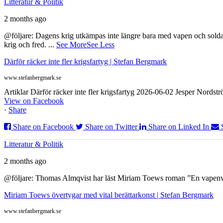
Litteratur & Politik
2 months ago
@följare: Dagens krig utkämpas inte längre bara med vapen och soldat
krig och fred.
...
See More
See Less
Därför räcker inte fler krigsfartyg | Stefan Bergmark
www.stefanbergmark.se
Artiklar Därför räcker inte fler krigsfartyg 2026-06-02 Jesper Nordstr
View on Facebook
·
Share
Share on Facebook
Share on Twitter
Share on Linked In
Litteratur & Politik
2 months ago
@följare: Thomas Almqvist har läst Miriam Toews roman ”En vapenvila
Miriam Toews övertygar med vital berättarkonst | Stefan Bergmark
www.stefanbergmark.se