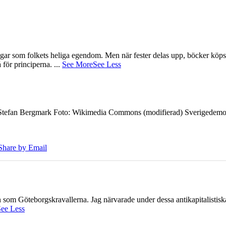
gar som folkets heliga egendom. Men när fester delas upp, böcker köps 
å för principerna.
...
See More
See Less
7 Stefan Bergmark Foto: Wikimedia Commons (modifierad) Sverigedemokra
Share by Email
ien som Göteborgskravallerna. Jag närvarade under dessa antikapitalistis
ee Less