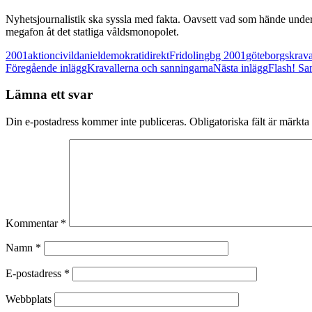
Nyhetsjournalistik ska syssla med fakta. Oavsett vad som hände under 
megafon åt det statliga våldsmonopolet.
2001
aktion
civil
daniel
demokrati
direkt
Fridolin
gbg 2001
göteborgskrava
Inläggsnavigering
Föregående inlägg
Kravallerna och sanningarna
Nästa inlägg
Flash! Sa
Lämna ett svar
Din e-postadress kommer inte publiceras.
Obligatoriska fält är märkta
Kommentar
*
Namn
*
E-postadress
*
Webbplats