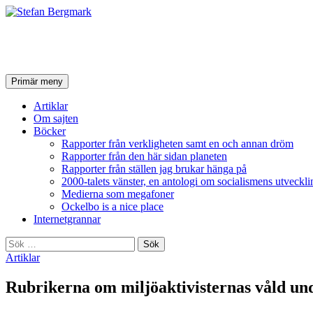
Stefan Bergmark
Sök
Hoppa
Primär meny
till
innehåll
Artiklar
Om sajten
Böcker
Rapporter från verkligheten samt en och annan dröm
Rapporter från den här sidan planeten
Rapporter från ställen jag brukar hänga på
2000-talets vänster, en antologi om socialismens utveckli
Medierna som megafoner
Ockelbo is a nice place
Internetgrannar
Sök
efter:
Artiklar
Rubrikerna om miljöaktivisternas våld u