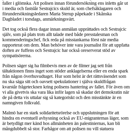
faller i glömska. Att polisen innan förundersökning ens inletts går ut
i media och fastslår Sestrajcics skuld är, som chefsåklagaren och
förundersökningsledaren Maria Sterup påpekade i Skånska
Dagbladet i torsdags, anmärkningsvärt.
Det tog också flera dagar innan anmälan upprättades och Sestrajcic
själv, som på plats trots allt talade med både presstalesman och
kommenderingschef, fick reda på misstankarna först när media
rapporterat om dem. Man behöver inte vara journalist för att uppfatta
doften av fuffens och Sestrajcic har också oreserverat stöd av
sympatisörerna.
Polisen säger sig ha filmbevis men av de filmer jag sett från
tältaktionen finns inget som stöder anklagelserna eller en enda spark
från någon överhuvudtaget. Hur som helst är det rättsväsendet som
nu ska säga sitt och oavsett spekulationer i själva skuldfrågan
kvarstår frågetecknen kring polisens hantering av fallet. För även om
vi alla givetvis ska vara lika inför lagen så skadar det demokratin när
de på detta vis uttalar sig så kategoriskt och den misstänkte är en
namngiven folkvald.
Malmö har en stark solidaritetsrörelse och uppslutningen för att
hindra en eventuell avhysning också av EU-migranternas läger, som
är betydligt mer känd hos allmänheten än palestiniernas, kan bli
mångdubbelt så stor. Farhågor om att polisen nu vill statuera