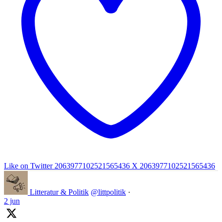
Like on Twitter 2063977102521565436
X
2063977102521565436
Litteratur & Politik
@littpolitik
·
2 jun