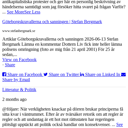
antikapitalistiska protester och ger här en personlig beskrivning av
händelserna samtidigt som jag försöker hitta svaret på frågan Varför?
...
See More
See Less
Göteborgskravallerna och sanningen | Stefan Bergmark
www.stefanbergmark.se
Artiklar Göteborgskravallerna och sanningen 2026-06-13 Stefan
Bergmark Lämna en kommentar Dottern Liv fick inte heller lämna
polisens omringning (foto av mig från 21 april 2001) För 25 år
sedan,...
View on Facebook
·
Share
Share on Facebook
Share on Twitter
Share on Linked In
Share by Email
Litteratur & Politik
2 months ago
@följare: När verkligheten knackar på dörren brukar principerna få
sitta kvar i väntrummet. Efter år av tvärsäker retorik om att regler är
regler och att undantag är ett hot mot rättsstaten har regeringen
plötsligt upptäckt att politik också handlar om konsekvenser.
...
See