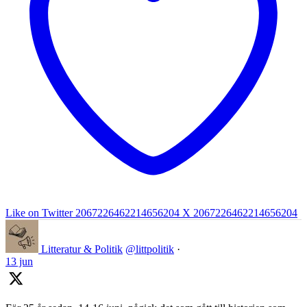
Like on Twitter 2067226462214656204
X
2067226462214656204
Litteratur & Politik
@littpolitik
·
13 jun