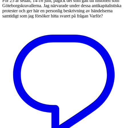
För 25 år sedan, 14-16 juni, pågick det som gått till historien som
Göteborgskravallerna. Jag närvarade under dessa antikapitalistiska
protester och ger här en personlig beskrivning av händelserna
samtidigt som jag försöker hitta svaret på frågan Varför?