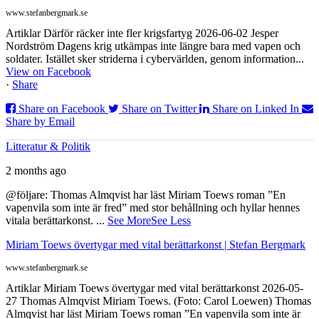
www.stefanbergmark.se
Artiklar Därför räcker inte fler krigsfartyg 2026-06-02 Jesper
Nordström Dagens krig utkämpas inte längre bara med vapen och
soldater. Istället sker striderna i cybervärlden, genom information...
View on Facebook
·
Share
Share on Facebook
Share on Twitter
Share on Linked In
Share by Email
Litteratur & Politik
2 months ago
@följare: Thomas Almqvist har läst Miriam Toews roman ”En
vapenvila som inte är fred” med stor behållning och hyllar hennes
vitala berättarkonst.
...
See More
See Less
Miriam Toews övertygar med vital berättarkonst | Stefan Bergmark
www.stefanbergmark.se
Artiklar Miriam Toews övertygar med vital berättarkonst 2026-05-
27 Thomas Almqvist Miriam Toews. (Foto: Carol Loewen) Thomas
Almqvist har läst Miriam Toews roman ”En vapenvila som inte är