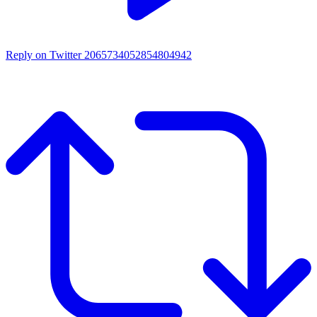
Reply on Twitter 2065734052854804942