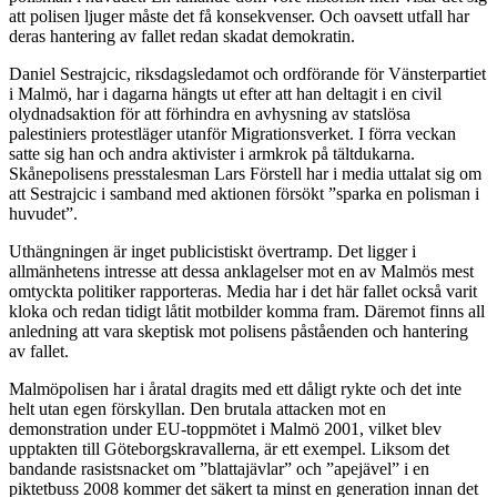
att polisen ljuger måste det få konsekvenser. Och oavsett utfall har
deras hantering av fallet redan skadat demokratin.
Daniel Sestrajcic, riksdagsledamot och ordförande för Vänsterpartiet
i Malmö, har i dagarna hängts ut efter att han deltagit i en civil
olydnadsaktion för att förhindra en avhysning av statslösa
palestiniers protestläger utanför Migrationsverket. I förra veckan
satte sig han och andra aktivister i armkrok på tältdukarna.
Skånepolisens presstalesman Lars Förstell har i media uttalat sig om
att Sestrajcic i samband med aktionen försökt ”sparka en polisman i
huvudet”.
Uthängningen är inget publicistiskt övertramp. Det ligger i
allmänhetens intresse att dessa anklagelser mot en av Malmös mest
omtyckta politiker rapporteras. Media har i det här fallet också varit
kloka och redan tidigt låtit motbilder komma fram. Däremot finns all
anledning att vara skeptisk mot polisens påståenden och hantering
av fallet.
Malmöpolisen har i åratal dragits med ett dåligt rykte och det inte
helt utan egen förskyllan. Den brutala attacken mot en
demonstration under EU-toppmötet i Malmö 2001, vilket blev
upptakten till Göteborgskravallerna, är ett exempel. Liksom det
bandande rasistsnacket om ”blattajävlar” och ”apejävel” i en
piktetbuss 2008 kommer det säkert ta minst en generation innan det