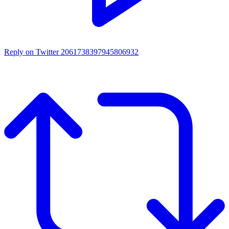
Reply on Twitter 2061738397945806932