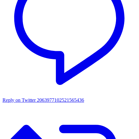
Reply on Twitter 2063977102521565436