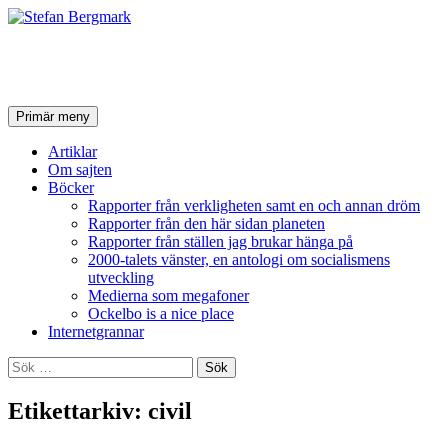
Stefan Bergmark
Sök
Hoppa
Primär meny
till
innehåll
Artiklar
Om sajten
Böcker
Rapporter från verkligheten samt en och annan dröm
Rapporter från den här sidan planeten
Rapporter från ställen jag brukar hänga på
2000-talets vänster, en antologi om socialismens
utveckling
Medierna som megafoner
Ockelbo is a nice place
Internetgrannar
Sök
efter:
Etikettarkiv: civil