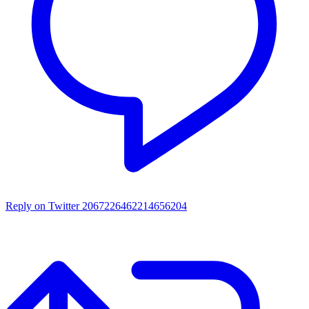
Reply on Twitter 2067226462214656204