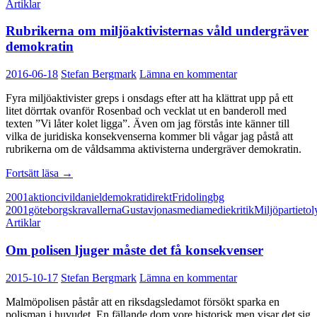
Artiklar
Rubrikerna om miljöaktivisternas våld undergräver
demokratin
2016-06-18
Stefan Bergmark
Lämna en kommentar
Fyra miljöaktivister greps i onsdags efter att ha klättrat upp på ett
litet dörrtak ovanför Rosenbad och vecklat ut en banderoll med
texten ”Vi låter kolet ligga”. Även om jag förstås inte känner till
vilka de juridiska konsekvenserna kommer bli vågar jag påstå att
rubrikerna om de våldsamma aktivisterna undergräver demokratin.
Rubrikerna
Fortsätt läsa
→
om
2001
aktion
civil
daniel
demokrati
direkt
Fridolin
gbg
miljöaktivisternas
2001
göteborgskravallerna
Gustav
jonas
media
mediekritik
Miljöpartiet
ol
våld
Artiklar
undergräver
demokratin
Om polisen ljuger måste det få konsekvenser
2015-10-17
Stefan Bergmark
Lämna en kommentar
Malmöpolisen påstår att en riksdagsledamot försökt sparka en
polisman i huvudet. En fällande dom vore historisk men visar det sig