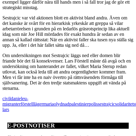
exempel ligger därför nära till hands men i så fall tror jag de gör ett
strategiskt misstag.
Sestrajcic var vid aktionen blott en aktivist bland andra. Även om
det kanske är svårt för en hierarkisk yrkeskår att greppa så vilar
arbetarrörelsen i grunden på en ledarlös gräsrotsprincip lika aktuell
idag som när Joe Hill mördades för exakt hundra år sedan av en
annan så kallad rättsstat: När en aktivist faller ska tusen nya ställa sig
upp. Ja, eller i det här fallet sätta sig ned då…
Om undersökningen mot Sestrajcic läggs ned eller domen blir
friande bör det få konsekvenser. Lars Förstell måste då avgå och en
undersökning om hanterandet av fallet, vilket Maria Sterup redan
utlovat, kan också leda till att andra oegentligheter kommer fram.
Men vi får inte ha en naiv övertro på rättsväsendets förmåga till
självsanering. Det är den tredje statsmaktens uppgift att vända på
stenarna.
civil
daniel
eu-
migranter
förstell
läger
maria
olydnad
palestinier
polis
sestrajcic
solidaritet
s
lars
E-POSTNOTISER