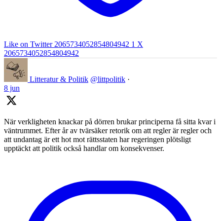
Like on Twitter 2065734052854804942
1
X
2065734052854804942
Litteratur & Politik
@littpolitik
·
8 jun
När verkligheten knackar på dörren brukar principerna få sitta kvar i
väntrummet. Efter år av tvärsäker retorik om att regler är regler och
att undantag är ett hot mot rättsstaten har regeringen plötsligt
upptäckt att politik också handlar om konsekvenser.