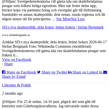
@följare: Sverigedemokraterna vill gärna tala om skattebetalarnas
pengar som folkets heliga egendom. Men när fester delas upp,
böcker köps via partinära bolag och exemplar går till förbränning
framträder en annan skattepolitik: dela notan, runda reglerna och låt
någon annan stå för principerna.
...
See More
See Less
SD:s nya skattepolitik: dela festen, bränn boken | Stefan Bergmark
www.stefanbergmark.se
Artiklar SD:s nya skattepolitik: dela festen, bränn boken 2026-06-17
Stefan Bergmark Foto: Wikimedia Commons (modifierad)
Sverigedemokraterna vill gärna tala om skattebetalarnas pengar som
folkets h...
View on Facebook
·
Share
Share on Facebook
Share on Twitter
Share on Linked In
Share by Email
Litteratur & Politik
2 months ago
@följare: För 25 år sedan, 14-16 juni, pågick det som gått till
historien som Göteborgskravallerna. Jag närvarade under dessa