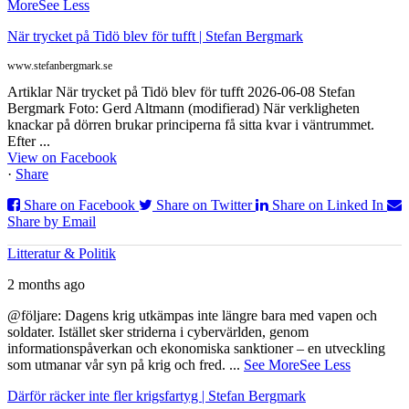
More
See Less
När trycket på Tidö blev för tufft | Stefan Bergmark
www.stefanbergmark.se
Artiklar När trycket på Tidö blev för tufft 2026-06-08 Stefan
Bergmark Foto: Gerd Altmann (modifierad) När verkligheten
knackar på dörren brukar principerna få sitta kvar i väntrummet.
Efter ...
View on Facebook
·
Share
Share on Facebook
Share on Twitter
Share on Linked In
Share by Email
Litteratur & Politik
2 months ago
@följare: Dagens krig utkämpas inte längre bara med vapen och
soldater. Istället sker striderna i cybervärlden, genom
informationspåverkan och ekonomiska sanktioner – en utveckling
som utmanar vår syn på krig och fred.
...
See More
See Less
Därför räcker inte fler krigsfartyg | Stefan Bergmark