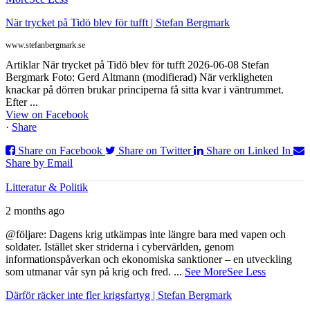
När trycket på Tidö blev för tufft | Stefan Bergmark
www.stefanbergmark.se
Artiklar När trycket på Tidö blev för tufft 2026-06-08 Stefan
Bergmark Foto: Gerd Altmann (modifierad) När verkligheten
knackar på dörren brukar principerna få sitta kvar i väntrummet.
Efter ...
View on Facebook
·
Share
Share on Facebook
Share on Twitter
Share on Linked In
Share by Email
Litteratur & Politik
2 months ago
@följare: Dagens krig utkämpas inte längre bara med vapen och
soldater. Istället sker striderna i cybervärlden, genom
informationspåverkan och ekonomiska sanktioner – en utveckling
som utmanar vår syn på krig och fred.
...
See More
See Less
Därför räcker inte fler krigsfartyg | Stefan Bergmark