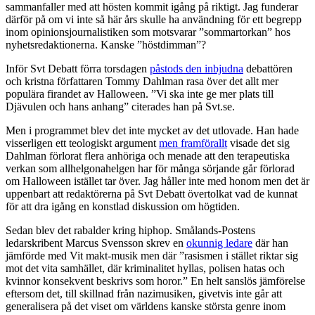
sammanfaller med att hösten kommit igång på riktigt. Jag funderar
därför på om vi inte så här års skulle ha användning för ett begrepp
inom opinionsjournalistiken som motsvarar ”sommartorkan” hos
nyhetsredaktionerna. Kanske ”höstdimman”?
Inför Svt Debatt förra torsdagen
påstods den inbjudna
debattören
och kristna författaren Tommy Dahlman rasa över det allt mer
populära firandet av Halloween. ”Vi ska inte ge mer plats till
Djävulen och hans anhang” citerades han på Svt.se.
Men i programmet blev det inte mycket av det utlovade. Han hade
visserligen ett teologiskt argument
men framförallt
visade det sig
Dahlman förlorat flera anhöriga och menade att den terapeutiska
verkan som allhelgonahelgen har för många sörjande går förlorad
om Halloween istället tar över. Jag håller inte med honom men det är
uppenbart att redaktörerna på Svt Debatt övertolkat vad de kunnat
för att dra igång en konstlad diskussion om högtiden.
Sedan blev det rabalder kring hiphop. Smålands-Postens
ledarskribent Marcus Svensson skrev en
okunnig ledare
där han
jämförde med Vit makt-musik men där ”rasismen i stället riktar sig
mot det vita samhället, där kriminalitet hyllas, polisen hatas och
kvinnor konsekvent beskrivs som horor.” En helt sanslös jämförelse
eftersom det, till skillnad från nazimusiken, givetvis inte går att
generalisera på det viset om världens kanske största genre inom