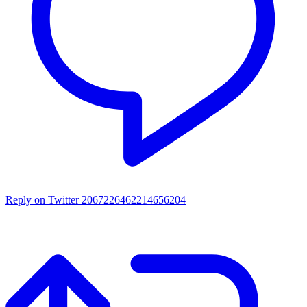
Reply on Twitter 2067226462214656204