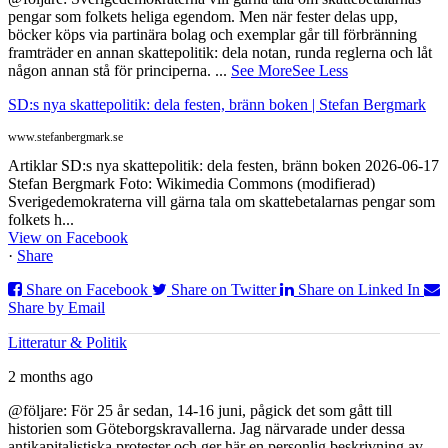
pengar som folkets heliga egendom. Men när fester delas upp,
böcker köps via partinära bolag och exemplar går till förbränning
framträder en annan skattepolitik: dela notan, runda reglerna och låt
någon annan stå för principerna.
...
See More
See Less
SD:s nya skattepolitik: dela festen, bränn boken | Stefan Bergmark
www.stefanbergmark.se
Artiklar SD:s nya skattepolitik: dela festen, bränn boken 2026-06-17
Stefan Bergmark Foto: Wikimedia Commons (modifierad)
Sverigedemokraterna vill gärna tala om skattebetalarnas pengar som
folkets h...
View on Facebook
·
Share
Share on Facebook
Share on Twitter
Share on Linked In
Share by Email
Litteratur & Politik
2 months ago
@följare: För 25 år sedan, 14-16 juni, pågick det som gått till
historien som Göteborgskravallerna. Jag närvarade under dessa
antikapitalistiska protester och ger här en personlig beskrivning av