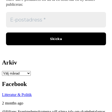
publiceras:
Arkiv
Arkiv
Facebook
Litteratur & Politik
2 months ago
@följare: Sverigedemokraterna vill gärna tala om skattebetalarnas