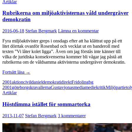
Artiklar
Rubrikerna om miljöaktivisternas våld undergräver
demokratin
2016-06-18
Stefan Bergmark
Lämna en kommentar
Fyra miljöaktivister greps i onsdags efter att ha klättrat upp på ett
litet dörrtak ovanför Rosenbad och vecklat ut en banderoll med
texten ”Vi låter kolet ligga”. Även om jag förstås inte känner till
vilka de juridiska konsekvenserna kommer bli vågar jag påstå att
rubrikerna om de våldsamma aktivisterna undergräver demokratin.
Rubrikerna
Fortsätt läsa
→
om
2001
aktion
civil
daniel
demokrati
direkt
Fridolin
gbg
miljöaktivisternas
2001
göteborgskravallerna
Gustav
jonas
media
mediekritik
Miljöpartiet
ol
våld
Artiklar
undergräver
demokratin
Höstdimma istället för sommartorka
2013-11-07
Stefan Bergmark
3 kommentarer