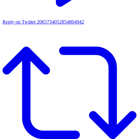
Reply on Twitter 2065734052854804942