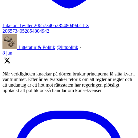
Like on Twitter 2065734052854804942
1
X
2065734052854804942
Litteratur & Politik
@littpolitik
·
8 jun
När verkligheten knackar på dörren brukar principerna få sitta kvar i
väntrummet. Efter år av tvärsäker retorik om att regler är regler och
att undantag är ett hot mot rättsstaten har regeringen plötsligt
upptäckt att politik också handlar om konsekvenser.