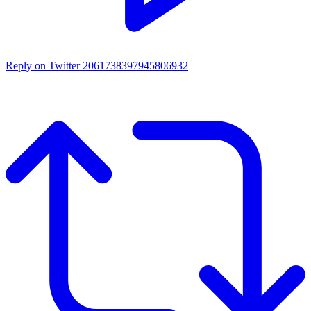
Reply on Twitter 2061738397945806932