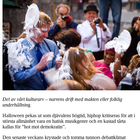
Del av vårt kulturarv – narrens drift med makten eller folklig
underhållnin
g
Halloween pekas ut som djävulens högtid, hiphop kritiseras för att i
största allmänhet vara en hatisk musikgenre och en kastad tårta
kallas för ”hot mot demokratin”.
Den senaste veckans krystade och tomma tunnors debattklimat