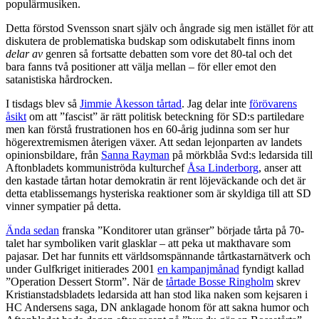
populärmusiken.
Detta förstod Svensson snart själv och ångrade sig men istället för att
diskutera de problematiska budskap som odiskutabelt finns inom
delar av
genren så fortsatte debatten som vore det 80-tal och det
bara fanns två positioner att välja mellan – för eller emot den
satanistiska hårdrocken.
I tisdags blev så
Jimmie Åkesson tårtad
. Jag delar inte
förövarens
åsikt
om att ”fascist” är rätt politisk beteckning för SD:s partiledare
men kan förstå frustrationen hos en 60-årig judinna som ser hur
högerextremismen återigen växer. Att sedan lejonparten av landets
opinionsbildare, från
Sanna Rayman
på mörkblåa Svd:s ledarsida till
Aftonbladets kommuniströda kulturchef
Åsa Linderborg
, anser att
den kastade tårtan hotar demokratin är rent löjeväckande och det är
detta etablissemangs hysteriska reaktioner som är skyldiga till att SD
vinner sympatier på detta.
Ända sedan
franska ”Konditorer utan gränser” började tårta på 70-
talet har symboliken varit glasklar – att peka ut makthavare som
pajasar. Det har funnits ett världsomspännande tårtkastarnätverk och
under Gulfkriget initierades 2001
en kampanjmånad
fyndigt kallad
”Operation Dessert Storm”. När de
tårtade Bosse Ringholm
skrev
Kristianstadsbladets ledarsida att han stod lika naken som kejsaren i
HC Andersens saga, DN anklagade honom för att sakna humor och