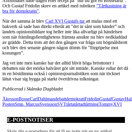
Aftonbladet hade dagen efter recept på ”hur du gör en Bossetårta”.
Och Gustaf Fridolin skrev en artikel med rubriken
”Tårtkastning är
bra för demokratin”
.
När det samma år blev
Carl XVI Gustafs tur
att mulas med ett
bakverk så sade han direkt efteråt att ”det är sånt som händer” och
landets opinionsbildare tog heller inte lika allvarligt på händelsen
som när främlingsfientlighetens främsta ansikte nu blev nedkladdad
av grädde. Detta trots att det den gången var fråga om högmålsbrott
och blev den senaste gången någon dömts för ”förgripelse mot
konungen”.
Jag vet inte men kanske har det alltid blivit höga brösttoner i
debatten när det mörka halvåret gör sitt inträde. Kanske rullar det då
in en höstdimma också i opinionsjournalistiken som när töcknet
lättat visar sig bygga på starkt överdrivna tolkningar.
Publicerad i Skånska Dagbladet
Åkesson
Bosse
Carl
Dahlman
debatt
demokrati
Fridolin
Gustaf
Gustav
Hal
Posten
Smp. Marcus
Svensson
SVT
tårta
tårtad
tårtning
Tommy
XVI
E-POSTNOTISER
Skriv din e-postadress för att få en notis när en ny artikel