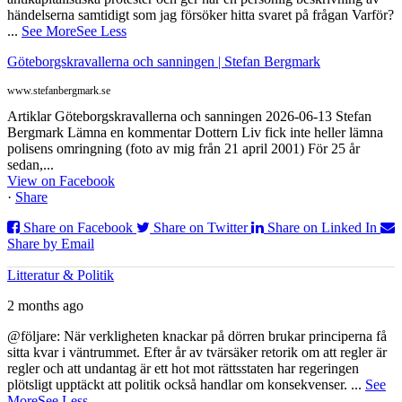
händelserna samtidigt som jag försöker hitta svaret på frågan Varför?
...
See More
See Less
Göteborgskravallerna och sanningen | Stefan Bergmark
www.stefanbergmark.se
Artiklar Göteborgskravallerna och sanningen 2026-06-13 Stefan
Bergmark Lämna en kommentar Dottern Liv fick inte heller lämna
polisens omringning (foto av mig från 21 april 2001) För 25 år
sedan,...
View on Facebook
·
Share
Share on Facebook
Share on Twitter
Share on Linked In
Share by Email
Litteratur & Politik
2 months ago
@följare: När verkligheten knackar på dörren brukar principerna få
sitta kvar i väntrummet. Efter år av tvärsäker retorik om att regler är
regler och att undantag är ett hot mot rättsstaten har regeringen
plötsligt upptäckt att politik också handlar om konsekvenser.
...
See
More
See Less