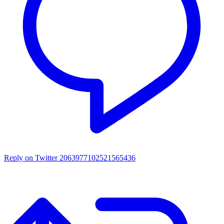
Reply on Twitter 2063977102521565436