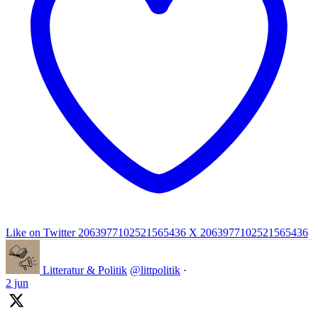
Like on Twitter 2063977102521565436
X
2063977102521565436
Litteratur & Politik
@littpolitik
·
2 jun