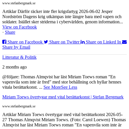
www.stefanbergmark.se
Artiklar Därför räcker inte fler krigsfartyg 2026-06-02 Jesper
Nordström Dagens krig utkämpas inte längre bara med vapen och
soldater. Istället sker striderna i cybervärlden, genom information...
View on Facebook
·
Share
Share on Facebook
Share on Twitter
Share on Linked In
Share by Email
Litteratur & Politik
2 months ago
@följare: Thomas Almqvist har läst Miriam Toews roman ”En
vapenvila som inte är fred” med stor behållning och hyllar hennes
vitala berättarkonst.
...
See More
See Less
Miriam Toews övertygar med vital berättarkonst | Stefan Bergmark
www.stefanbergmark.se
Artiklar Miriam Toews övertygar med vital berättarkonst 2026-05-
27 Thomas Almqvist Miriam Toews. (Foto: Carol Loewen) Thomas
Almqvist har läst Miriam Toews roman ”En vapenvila som inte är