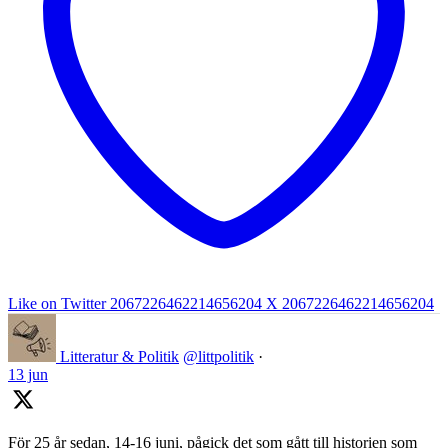
Like on Twitter 2067226462214656204
X
2067226462214656204
Litteratur & Politik
@littpolitik
·
13 jun
För 25 år sedan, 14-16 juni, pågick det som gått till historien som