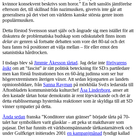
kvinnor konsekvent beskrivs som horor.” En helt sanslös jämförelse
eftersom det, till skillnad från nazimusiken, givetvis inte går att
generalisera på det viset om världens kanske största genre inom
populärmusiken.
Detta förstod Svensson snart själv och ångrade sig men istället för att
diskutera de problematiska budskap som odiskutabelt finns inom
delar av
genren så fortsatte debatten som vore det 80-tal och det
bara fanns två positioner att välja mellan – för eller emot den
satanistiska hårdrocken.
I tisdags blev så
Jimmie Åkesson tårtad
. Jag delar inte
förövarens
åsikt
om att ”fascist” är rätt politisk beteckning för SD:s partiledare
men kan förstå frustrationen hos en 60-årig judinna som ser hur
högerextremismen återigen växer. Att sedan lejonparten av landets
opinionsbildare, från
Sanna Rayman
på mörkblåa Svd:s ledarsida till
Aftonbladets kommuniströda kulturchef
Åsa Linderborg
, anser att
den kastade tårtan hotar demokratin är rent löjeväckande och det är
detta etablissemangs hysteriska reaktioner som är skyldiga till att SD
vinner sympatier på detta.
Ända sedan
franska ”Konditorer utan gränser” började tårta på 70-
talet har symboliken varit glasklar – att peka ut makthavare som
pajasar. Det har funnits ett världsomspännande tårtkastarnätverk och
under Gulfkriget initierades 2001
en kampanjmånad
fyndigt kallad