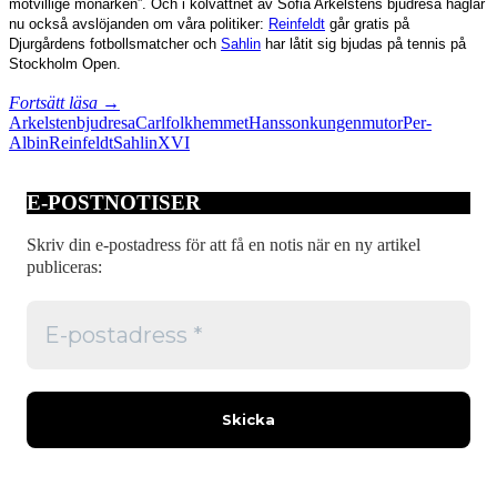
motvillige monarken”. Och i kölvattnet av Sofia Arkelstens bjudresa haglar
nu också avslöjanden om våra politiker:
Reinfeldt
går gratis på
Djurgårdens fotbollsmatcher och
Sahlin
har låtit sig bjudas på tennis på
Stockholm Open.
Nästan
Fortsätt läsa
→
som
Arkelsten
bjudresa
Carl
folkhemmet
Hansson
kungen
mutor
Per-
på
Albin
Reinfeldt
Sahlin
XVI
Per-
Albins
E-POSTNOTISER
tid
Skriv din e-postadress för att få en notis när en ny artikel
publiceras: