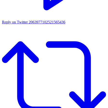
Reply on Twitter 2063977102521565436