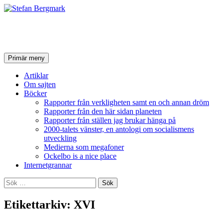
Stefan Bergmark
Sök
Hoppa
Primär meny
till
innehåll
Artiklar
Om sajten
Böcker
Rapporter från verkligheten samt en och annan dröm
Rapporter från den här sidan planeten
Rapporter från ställen jag brukar hänga på
2000-talets vänster, en antologi om socialismens
utveckling
Medierna som megafoner
Ockelbo is a nice place
Internetgrannar
Sök
efter:
Etikettarkiv: XVI