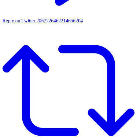
Reply on Twitter 2067226462214656204