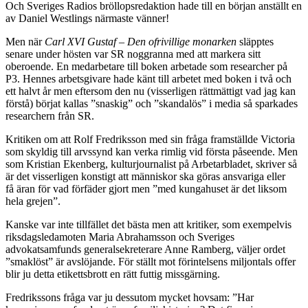
Och Sveriges Radios bröllopsredaktion hade till en början anställt en
av Daniel Westlings närmaste vänner!
Men när
Carl XVI Gustaf – Den ofrivillige monarken
släpptes
senare under hösten var SR noggranna med att markera sitt
oberoende. En medarbetare till boken arbetade som researcher på
P3. Hennes arbetsgivare hade känt till arbetet med boken i två och
ett halvt år men eftersom den nu (visserligen rättmättigt vad jag kan
förstå) börjat kallas ”snaskig” och ”skandalös” i media så sparkades
researchern från SR.
Kritiken om att Rolf Fredriksson med sin fråga framställde Victoria
som skyldig till arvssynd kan verka rimlig vid första påseende. Men
som Kristian Ekenberg, kulturjournalist på Arbetarbladet, skriver så
är det visserligen konstigt att människor ska göras ansvariga eller
få äran för vad förfäder gjort men ”med kungahuset är det liksom
hela grejen”.
Kanske var inte tillfället det bästa men att kritiker, som exempelvis
riksdagsledamoten Maria Abrahamsson och Sveriges
advokatsamfunds generalsekreterare Anne Ramberg, väljer ordet
”smaklöst” är avslöjande. För ställt mot förintelsens miljontals offer
blir ju detta etikettsbrott en rätt futtig missgärning.
Fredrikssons fråga var ju dessutom mycket hovsam: ”Har