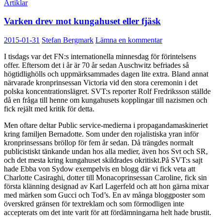
Artiklar
Varken drev mot kungahuset eller fjäsk
2015-01-31
Stefan Bergmark
Lämna en kommentar
I tisdags var det FN:s internationella minnesdag för förintelsens
offer. Eftersom det i år är 70 år sedan Auschwitz befriades så
högtidlighölls och uppmärksammades dagen lite extra. Bland annat
närvarade kronprinsessan Victoria vid den stora ceremonin i det
polska koncentrationslägret. SVT:s reporter Rolf Fredriksson ställde
då en fråga till henne om kungahusets kopplingar till nazismen och
fick rejält med kritik för detta.
Men oftare deltar Public service-medierna i propagandamaskineriet
kring familjen Bernadotte. Som under den rojalistiska yran inför
kronprinsessans bröllop för fem år sedan. Då trängdes normalt
publicistiskt tänkande undan hos alla medier, även hos Svt och SR,
och det mesta kring kungahuset skildrades okritiskt.På SVT:s sajt
hade Ebba von Sydow exempelvis en blogg där vi fick veta att
Charlotte Casiraghi, dotter till Monacoprinsessan Caroline, fick sin
första klänning designad av Karl Lagerfeld och att hon gärna mixar
med märken som Gucci och Tod’s. En av många bloggposter som
överskred gränsen för textreklam och som förmodligen inte
accepterats om det inte varit för att fördämningarna helt hade brustit.