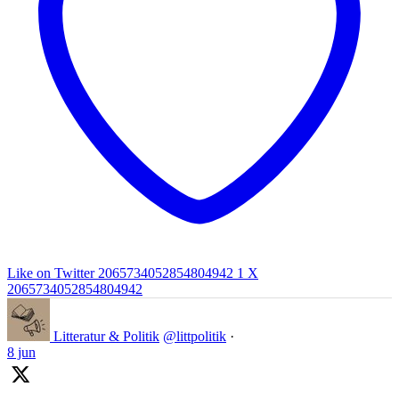
Like on Twitter 2065734052854804942
1
X
2065734052854804942
Litteratur & Politik
@littpolitik
·
8 jun