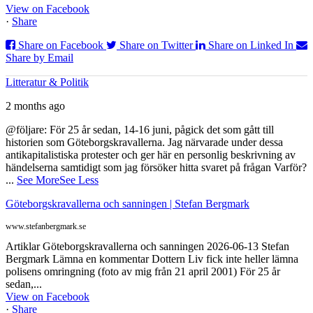
View on Facebook
·
Share
Share on Facebook
Share on Twitter
Share on Linked In
Share by Email
Litteratur & Politik
2 months ago
@följare: För 25 år sedan, 14-16 juni, pågick det som gått till
historien som Göteborgskravallerna. Jag närvarade under dessa
antikapitalistiska protester och ger här en personlig beskrivning av
händelserna samtidigt som jag försöker hitta svaret på frågan Varför?
...
See More
See Less
Göteborgskravallerna och sanningen | Stefan Bergmark
www.stefanbergmark.se
Artiklar Göteborgskravallerna och sanningen 2026-06-13 Stefan
Bergmark Lämna en kommentar Dottern Liv fick inte heller lämna
polisens omringning (foto av mig från 21 april 2001) För 25 år
sedan,...
View on Facebook
·
Share