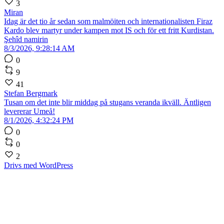
3
Miran
Idag är det tio år sedan som malmöiten och internationalisten Firaz
Kardo blev martyr under kampen mot IS och för ett fritt Kurdistan.
Şehîd namirin
8/3/2026, 9:28:14 AM
0
9
41
Stefan Bergmark
Tusan om det inte blir middag på stugans veranda ikväll. Äntligen
levererar Umeå!
8/1/2026, 4:32:24 PM
0
0
2
Drivs med WordPress