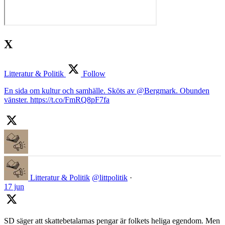
X
Litteratur & Politik
Follow
En sida om kultur och samhälle. Sköts av @Bergmark. Obunden
vänster. https://t.co/FmRQ8pF7fa
Litteratur & Politik
@littpolitik
·
17 jun
SD säger att skattebetalarnas pengar är folkets heliga egendom. Men