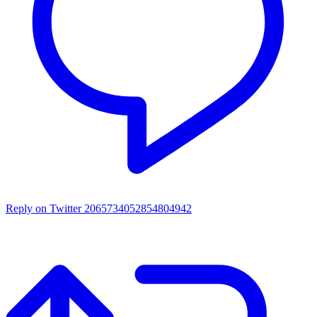
Reply on Twitter 2065734052854804942