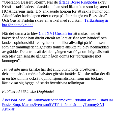
”Operation Dessert Storm”. När de
tårtade Bosse Ringholm
skrev
Kristianstadsbladets ledarsida att han stod lika naken som kejsaren i
HC Andersens saga, DN anklagade honom för att sakna humor och
Aftonbladet hade dagen efter recept på ”hur du gör en Bossetårta”.
Och Gustaf Fridolin skrev en artikel med rubriken
”Tårtkastning är
bra för demokratin”
.
När det samma år blev
Carl XVI Gustafs tur
att mulas med ett
bakverk så sade han direkt efteråt att ”det är sånt som händer” och
landets opinionsbildare tog heller inte lika allvarligt på händelsen
som när främlingsfientlighetens främsta ansikte nu blev nedkladdad
av grädde. Detta trots att det den gången var fråga om högmålsbrott
och blev den senaste gången någon dömts för ”förgripelse mot
konungen”.
Jag vet inte men kanske har det alltid blivit höga brösttoner i
debatten när det mörka halvåret gör sitt inträde. Kanske rullar det då
in en höstdimma också i opinionsjournalistiken som när töcknet
lättat visar sig bygga på starkt överdrivna tolkningar.
Publicerad i Skånska Dagbladet
Åkesson
Bosse
Carl
Dahlman
debatt
demokrati
Fridolin
Gustaf
Gustav
Hal
Posten
Smp. Marcus
Svensson
SVT
tårta
tårtad
tårtning
Tommy
XVI
Artiklar