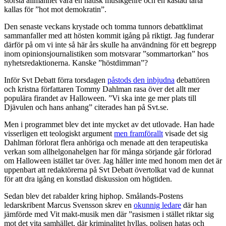
största allmänhet vara en hatisk musikgenre och en kastad tårta
kallas för ”hot mot demokratin”.
Den senaste veckans krystade och tomma tunnors debattklimat
sammanfaller med att hösten kommit igång på riktigt. Jag funderar
därför på om vi inte så här års skulle ha användning för ett begrepp
inom opinionsjournalistiken som motsvarar ”sommartorkan” hos
nyhetsredaktionerna. Kanske ”höstdimman”?
Inför Svt Debatt förra torsdagen
påstods den inbjudna
debattören
och kristna författaren Tommy Dahlman rasa över det allt mer
populära firandet av Halloween. ”Vi ska inte ge mer plats till
Djävulen och hans anhang” citerades han på Svt.se.
Men i programmet blev det inte mycket av det utlovade. Han hade
visserligen ett teologiskt argument
men framförallt
visade det sig
Dahlman förlorat flera anhöriga och menade att den terapeutiska
verkan som allhelgonahelgen har för många sörjande går förlorad
om Halloween istället tar över. Jag håller inte med honom men det är
uppenbart att redaktörerna på Svt Debatt övertolkat vad de kunnat
för att dra igång en konstlad diskussion om högtiden.
Sedan blev det rabalder kring hiphop. Smålands-Postens
ledarskribent Marcus Svensson skrev en
okunnig ledare
där han
jämförde med Vit makt-musik men där ”rasismen i stället riktar sig
mot det vita samhället, där kriminalitet hyllas, polisen hatas och