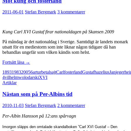
Mot kung och fosterland
2011-06-01
Stefan Bergmark
3 kommentarer
Kung Carl XVI Gustaf firar nationaldagen på Skansen 2009
På måndag är det nationaldag i Sverige. Samtidigt är landets monark
utsatt för en mediestorm som inte liknar någon tidigare då han
behandlas ungefär som vilken kändis som helst.
Mot
Fortsätt läsa
→
kung
1893
1983
2005
6
artur
betalsajt
Carl
fosterland
Gustaf
hazelius
Jan
jegerhe
och
4
vilhelm
wolodarski
XVI
fosterland
Artiklar
Nästan som på Per-Albins tid
2010-11-03
Stefan Bergmark
2 kommentarer
Per-Albin Hansson på 12:ans spårvagn
Imorgon släpps den omtalade skandalboken ”Carl XVI Gustaf – Den