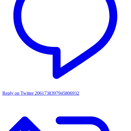
Reply on Twitter 2061738397945806932