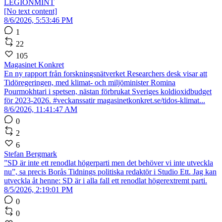
LEGIONMINT
[No text content]
8/6/2026, 5:53:46 PM
1
22
105
Magasinet Konkret
En ny rapport från forskningsnätverket Researchers desk visar att
Tidöregeringen, med klimat- och miljöminister Romina
Pourmokhtari i spetsen, nästan förbrukat Sveriges koldioxidbudget
för 2023-2026. #veckanssatir magasinetkonkret.se/tidos-klimat...
8/6/2026, 11:41:47 AM
0
2
6
Stefan Bergmark
”SD är inte ett renodlat högerparti men det behöver vi inte utveckla
nu”, sa precis Borås Tidnings politiska redaktör i Studio Ett. Jag kan
utveckla åt henne: SD är i alla fall ett renodlat högerextremt parti.
8/5/2026, 2:19:01 PM
0
0