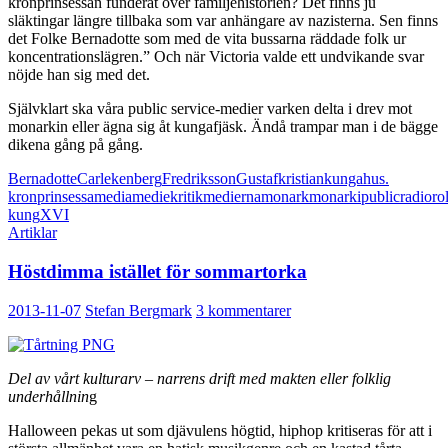
kronprinsessan funderat över familjehistorien? Det finns ju
släktingar längre tillbaka som var anhängare av nazisterna. Sen finns
det Folke Bernadotte som med de vita bussarna räddade folk ur
koncentrationslägren.” Och när Victoria valde ett undvikande svar
nöjde han sig med det.
Självklart ska våra public service-medier varken delta i drev mot
monarkin eller ägna sig åt kungafjäsk. Ändå trampar man i de bägge
dikena gång på gång.
Bernadotte
Carl
ekenberg
Fredriksson
Gustaf
kristian
kungahus.
kronprinsessa
media
mediekritik
medierna
monark
monarki
public
radio
ro
kung
XVI
Artiklar
Höstdimma istället för sommartorka
2013-11-07
Stefan Bergmark
3 kommentarer
Del av vårt kulturarv – narrens drift med makten eller folklig
underhållnin
g
Halloween pekas ut som djävulens högtid, hiphop kritiseras för att i