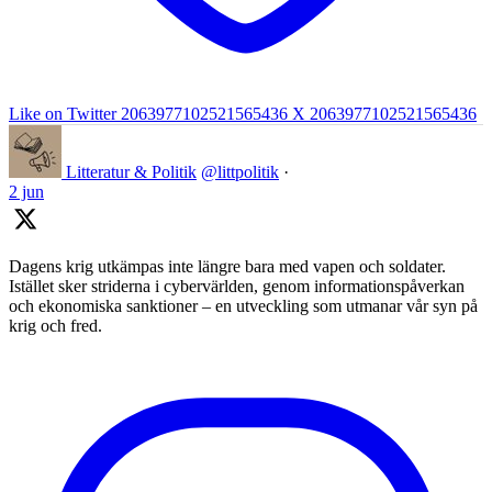
Like on Twitter 2063977102521565436
X
2063977102521565436
Litteratur & Politik
@littpolitik
·
2 jun
Dagens krig utkämpas inte längre bara med vapen och soldater.
Istället sker striderna i cybervärlden, genom informationspåverkan
och ekonomiska sanktioner – en utveckling som utmanar vår syn på
krig och fred.