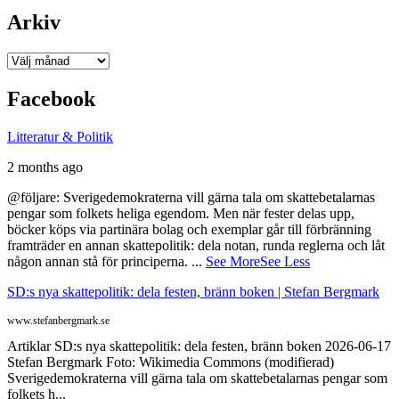
Arkiv
Arkiv
Facebook
Litteratur & Politik
2 months ago
@följare: Sverigedemokraterna vill gärna tala om skattebetalarnas
pengar som folkets heliga egendom. Men när fester delas upp,
böcker köps via partinära bolag och exemplar går till förbränning
framträder en annan skattepolitik: dela notan, runda reglerna och låt
någon annan stå för principerna.
...
See More
See Less
SD:s nya skattepolitik: dela festen, bränn boken | Stefan Bergmark
www.stefanbergmark.se
Artiklar SD:s nya skattepolitik: dela festen, bränn boken 2026-06-17
Stefan Bergmark Foto: Wikimedia Commons (modifierad)
Sverigedemokraterna vill gärna tala om skattebetalarnas pengar som
folkets h...