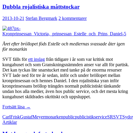
Dubbla rojalistiska måttstockar
2013-10-21
Stefan Bergmark
2 kommentarer
Året efter bröllopet föds Estelle och mediernas svassade åter igen
för monarkin
SVT fälls för
ett inslag
från tidigare i år som var kritisk mot
kungahuset och som Granskningsnämnden anser var allt för partisk.
Det kan tyckas lite snarstucket med tanke på de enorma resurser
SVT lade ned för tre år sedan, inför och under bröllopet mellan
kronprinsessan och hennes Daniel. I den rojalistiska yran inför
kronprinsessans bröllop trängdes normalt publicistiskt tänkande
undan hos alla medier, även hos public service, och det mesta kring
kungahuset skildrades okritiskt och uppsluppet.
Dubbla
Fortsätt läsa
→
rojalistiska
Carl
Frisk
Gustaf
Meyer
monarken
public
publicistik
service
SR
SVT
Sydo
måttstockar
Artiklar