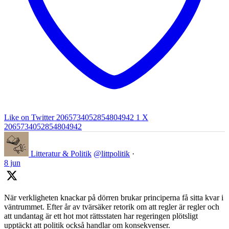
Like on Twitter 2065734052854804942
1
X
2065734052854804942
Litteratur & Politik
@littpolitik
·
8 jun
När verkligheten knackar på dörren brukar principerna få sitta kvar i
väntrummet. Efter år av tvärsäker retorik om att regler är regler och
att undantag är ett hot mot rättsstaten har regeringen plötsligt
upptäckt att politik också handlar om konsekvenser.