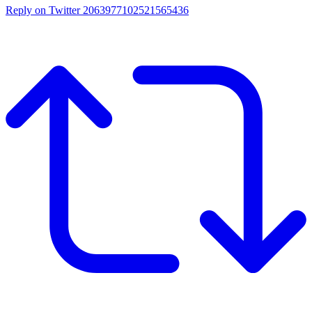
Reply on Twitter 2063977102521565436