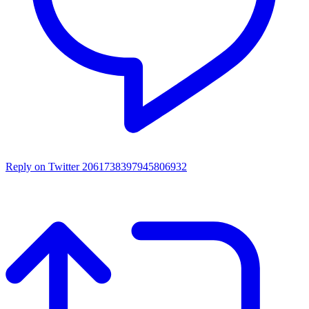
Reply on Twitter 2061738397945806932