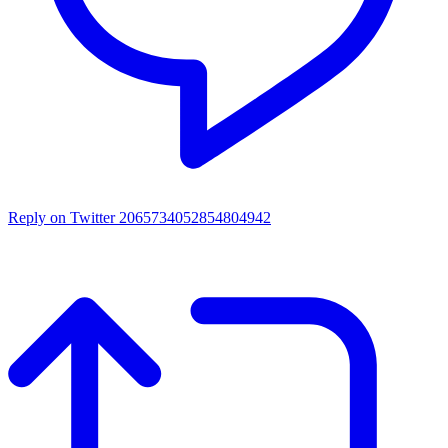
Reply on Twitter 2065734052854804942