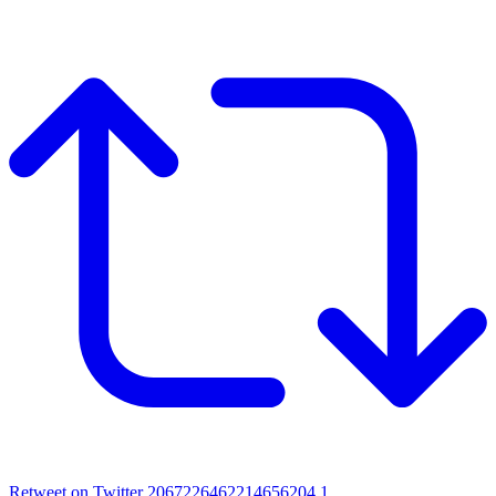
Retweet on Twitter 2067226462214656204
1