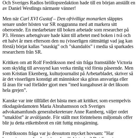
Och Sveriges Radios bröllopsredaktion hade till en början anställt en
av Daniel Westlings närmaste vänner!
Men när
Carl XVI Gustaf – Den ofrivillige monarken
släpptes
senare under hösten var SR noggranna med att markera sitt
oberoende. En medarbetare till boken arbetade som researcher på
P3. Hennes arbetsgivare hade känt till arbetet med boken i två och
ett halvt år men eftersom den nu (visserligen rättmättigt vad jag kan
förstå) börjat kallas ”snaskig” och ”skandalös” i media så sparkades
researchern från SR.
Kritiken om att Rolf Fredriksson med sin fråga framställde Victoria
som skyldig till arvssynd kan verka rimlig vid första påseende. Men
som Kristian Ekenberg, kulturjournalist på Arbetarbladet, skriver så
är det visserligen konstigt att människor ska göras ansvariga eller
få äran för vad förfäder gjort men ”med kungahuset är det liksom
hela grejen”.
Kanske var inte tillfället det bästa men att kritiker, som exempelvis
riksdagsledamoten Maria Abrahamsson och Sveriges
advokatsamfunds generalsekreterare Anne Ramberg, väljer ordet
”smaklöst” är avslöjande. För ställt mot förintelsens miljontals offer
blir ju detta etikettsbrott en rätt futtig missgärning.
Fredrikssons fråga var ju dessutom mycket hovsam: ”Har