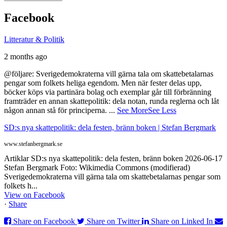
Facebook
Litteratur & Politik
2 months ago
@följare: Sverigedemokraterna vill gärna tala om skattebetalarnas
pengar som folkets heliga egendom. Men när fester delas upp,
böcker köps via partinära bolag och exemplar går till förbränning
framträder en annan skattepolitik: dela notan, runda reglerna och låt
någon annan stå för principerna.
...
See More
See Less
SD:s nya skattepolitik: dela festen, bränn boken | Stefan Bergmark
www.stefanbergmark.se
Artiklar SD:s nya skattepolitik: dela festen, bränn boken 2026-06-17
Stefan Bergmark Foto: Wikimedia Commons (modifierad)
Sverigedemokraterna vill gärna tala om skattebetalarnas pengar som
folkets h...
View on Facebook
·
Share
Share on Facebook
Share on Twitter
Share on Linked In