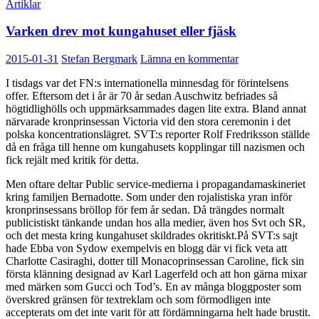
Artiklar
Varken drev mot kungahuset eller fjäsk
2015-01-31
Stefan Bergmark
Lämna en kommentar
I tisdags var det FN:s internationella minnesdag för förintelsens
offer. Eftersom det i år är 70 år sedan Auschwitz befriades så
högtidlighölls och uppmärksammades dagen lite extra. Bland annat
närvarade kronprinsessan Victoria vid den stora ceremonin i det
polska koncentrationslägret. SVT:s reporter Rolf Fredriksson ställde
då en fråga till henne om kungahusets kopplingar till nazismen och
fick rejält med kritik för detta.
Men oftare deltar Public service-medierna i propagandamaskineriet
kring familjen Bernadotte. Som under den rojalistiska yran inför
kronprinsessans bröllop för fem år sedan. Då trängdes normalt
publicistiskt tänkande undan hos alla medier, även hos Svt och SR,
och det mesta kring kungahuset skildrades okritiskt.På SVT:s sajt
hade Ebba von Sydow exempelvis en blogg där vi fick veta att
Charlotte Casiraghi, dotter till Monacoprinsessan Caroline, fick sin
första klänning designad av Karl Lagerfeld och att hon gärna mixar
med märken som Gucci och Tod’s. En av många bloggposter som
överskred gränsen för textreklam och som förmodligen inte
accepterats om det inte varit för att fördämningarna helt hade brustit.