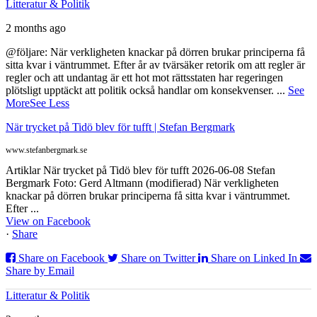
Litteratur & Politik
2 months ago
@följare: När verkligheten knackar på dörren brukar principerna få
sitta kvar i väntrummet. Efter år av tvärsäker retorik om att regler är
regler och att undantag är ett hot mot rättsstaten har regeringen
plötsligt upptäckt att politik också handlar om konsekvenser.
...
See
More
See Less
När trycket på Tidö blev för tufft | Stefan Bergmark
www.stefanbergmark.se
Artiklar När trycket på Tidö blev för tufft 2026-06-08 Stefan
Bergmark Foto: Gerd Altmann (modifierad) När verkligheten
knackar på dörren brukar principerna få sitta kvar i väntrummet.
Efter ...
View on Facebook
·
Share
Share on Facebook
Share on Twitter
Share on Linked In
Share by Email
Litteratur & Politik