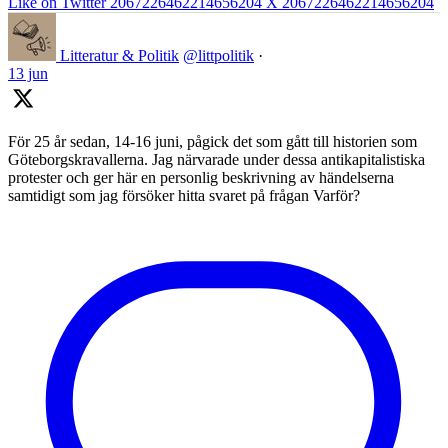
Like on Twitter 2067226462214656204
X
2067226462214656204
Litteratur & Politik
@littpolitik
·
13 jun
För 25 år sedan, 14-16 juni, pågick det som gått till historien som
Göteborgskravallerna. Jag närvarade under dessa antikapitalistiska
protester och ger här en personlig beskrivning av händelserna
samtidigt som jag försöker hitta svaret på frågan Varför?