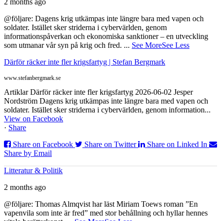
2 months ago
@följare: Dagens krig utkämpas inte längre bara med vapen och
soldater. Istället sker striderna i cybervärlden, genom
informationspåverkan och ekonomiska sanktioner – en utveckling
som utmanar vår syn på krig och fred.
...
See More
See Less
Därför räcker inte fler krigsfartyg | Stefan Bergmark
www.stefanbergmark.se
Artiklar Därför räcker inte fler krigsfartyg 2026-06-02 Jesper
Nordström Dagens krig utkämpas inte längre bara med vapen och
soldater. Istället sker striderna i cybervärlden, genom information...
View on Facebook
·
Share
Share on Facebook
Share on Twitter
Share on Linked In
Share by Email
Litteratur & Politik
2 months ago
@följare: Thomas Almqvist har läst Miriam Toews roman ”En
vapenvila som inte är fred” med stor behållning och hyllar hennes