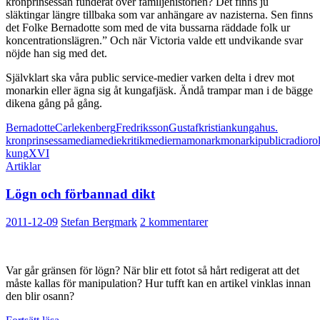
kronprinsessan funderat över familjehistorien? Det finns ju
släktingar längre tillbaka som var anhängare av nazisterna. Sen finns
det Folke Bernadotte som med de vita bussarna räddade folk ur
koncentrationslägren.” Och när Victoria valde ett undvikande svar
nöjde han sig med det.
Självklart ska våra public service-medier varken delta i drev mot
monarkin eller ägna sig åt kungafjäsk. Ändå trampar man i de bägge
dikena gång på gång.
Bernadotte
Carl
ekenberg
Fredriksson
Gustaf
kristian
kungahus.
kronprinsessa
media
mediekritik
medierna
monark
monarki
public
radio
ro
kung
XVI
Artiklar
Lögn och förbannad dikt
2011-12-09
Stefan Bergmark
2 kommentarer
Var går gränsen för lögn? När blir ett fotot så hårt redigerat att det
måste kallas för manipulation? Hur tufft kan en artikel vinklas innan
den blir osann?
Lögn