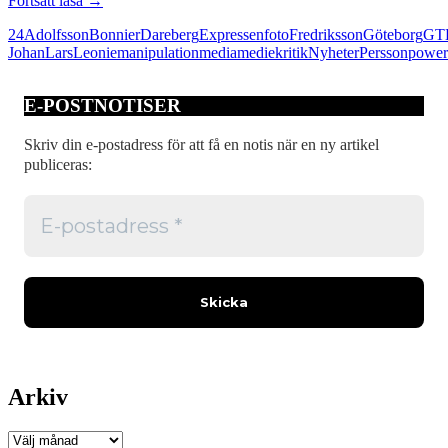
Fortsätt läsa
→
och
24
Adolfsson
Bonnier
Dareberg
Expressen
foto
Fredriksson
Göteborg
GT
förbannad
Johan
Lars
Leonie
manipulation
media
mediekritik
Nyheter
Persson
power
dikt
E-POSTNOTISER
Skriv din e-postadress för att få en notis när en ny artikel
publiceras:
Arkiv
Arkiv