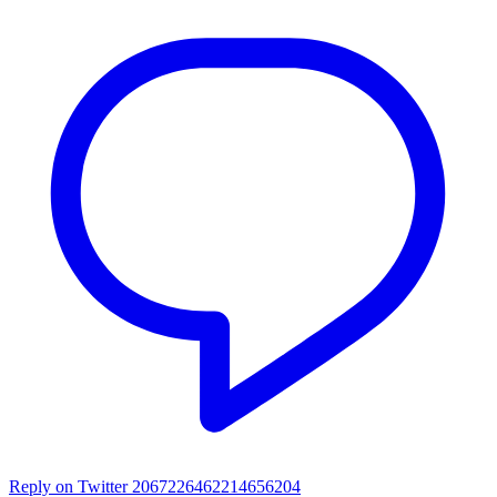
Reply on Twitter 2067226462214656204