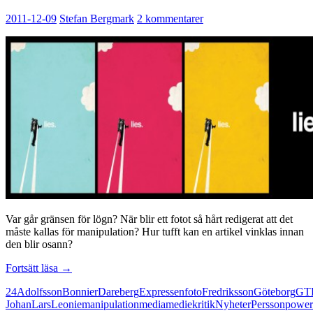
2011-12-09
Stefan Bergmark
2 kommentarer
Var går gränsen för lögn? När blir ett fotot så hårt redigerat att det
måste kallas för manipulation? Hur tufft kan en artikel vinklas innan
den blir osann?
Lögn
Fortsätt läsa
→
och
24
Adolfsson
Bonnier
Dareberg
Expressen
foto
Fredriksson
Göteborg
GT
förbannad
Johan
Lars
Leonie
manipulation
media
mediekritik
Nyheter
Persson
power
dikt