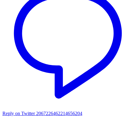
Reply on Twitter 2067226462214656204