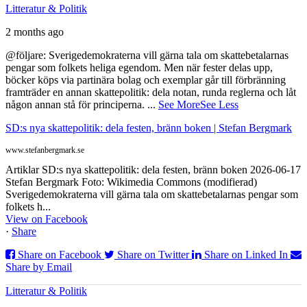
Litteratur & Politik
2 months ago
@följare: Sverigedemokraterna vill gärna tala om skattebetalarnas
pengar som folkets heliga egendom. Men när fester delas upp,
böcker köps via partinära bolag och exemplar går till förbränning
framträder en annan skattepolitik: dela notan, runda reglerna och låt
någon annan stå för principerna.
...
See More
See Less
SD:s nya skattepolitik: dela festen, bränn boken | Stefan Bergmark
www.stefanbergmark.se
Artiklar SD:s nya skattepolitik: dela festen, bränn boken 2026-06-17
Stefan Bergmark Foto: Wikimedia Commons (modifierad)
Sverigedemokraterna vill gärna tala om skattebetalarnas pengar som
folkets h...
View on Facebook
·
Share
Share on Facebook
Share on Twitter
Share on Linked In
Share by Email
Litteratur & Politik