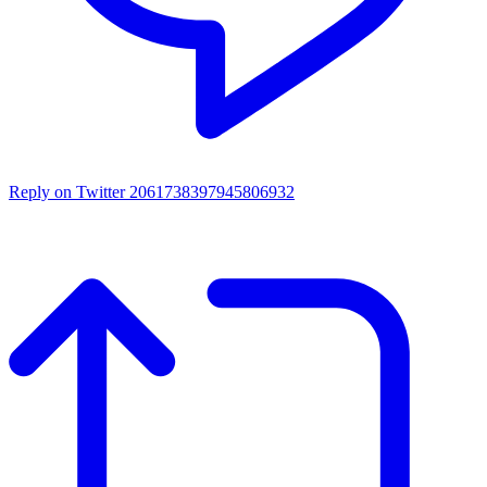
Reply on Twitter 2061738397945806932