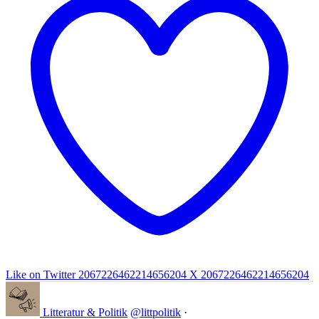
Like on Twitter 2067226462214656204
X
2067226462214656204
Litteratur & Politik
@littpolitik
·