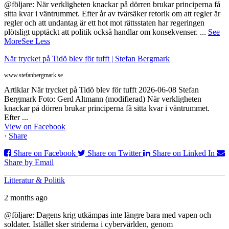
@följare: När verkligheten knackar på dörren brukar principerna få
sitta kvar i väntrummet. Efter år av tvärsäker retorik om att regler är
regler och att undantag är ett hot mot rättsstaten har regeringen
plötsligt upptäckt att politik också handlar om konsekvenser.
...
See
More
See Less
När trycket på Tidö blev för tufft | Stefan Bergmark
www.stefanbergmark.se
Artiklar När trycket på Tidö blev för tufft 2026-06-08 Stefan
Bergmark Foto: Gerd Altmann (modifierad) När verkligheten
knackar på dörren brukar principerna få sitta kvar i väntrummet.
Efter ...
View on Facebook
·
Share
Share on Facebook
Share on Twitter
Share on Linked In
Share by Email
Litteratur & Politik
2 months ago
@följare: Dagens krig utkämpas inte längre bara med vapen och
soldater. Istället sker striderna i cybervärlden, genom