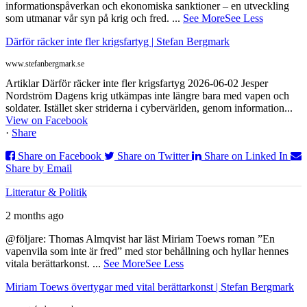
informationspåverkan och ekonomiska sanktioner – en utveckling
som utmanar vår syn på krig och fred.
...
See More
See Less
Därför räcker inte fler krigsfartyg | Stefan Bergmark
www.stefanbergmark.se
Artiklar Därför räcker inte fler krigsfartyg 2026-06-02 Jesper
Nordström Dagens krig utkämpas inte längre bara med vapen och
soldater. Istället sker striderna i cybervärlden, genom information...
View on Facebook
·
Share
Share on Facebook
Share on Twitter
Share on Linked In
Share by Email
Litteratur & Politik
2 months ago
@följare: Thomas Almqvist har läst Miriam Toews roman ”En
vapenvila som inte är fred” med stor behållning och hyllar hennes
vitala berättarkonst.
...
See More
See Less
Miriam Toews övertygar med vital berättarkonst | Stefan Bergmark