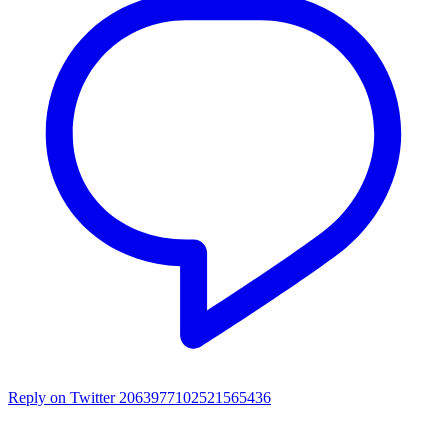
Reply on Twitter 2063977102521565436