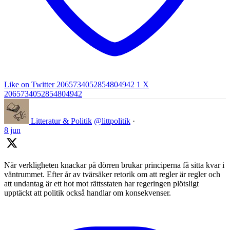
Like on Twitter 2065734052854804942
1
X
2065734052854804942
Litteratur & Politik
@littpolitik
·
8 jun
När verkligheten knackar på dörren brukar principerna få sitta kvar i
väntrummet. Efter år av tvärsäker retorik om att regler är regler och
att undantag är ett hot mot rättsstaten har regeringen plötsligt
upptäckt att politik också handlar om konsekvenser.