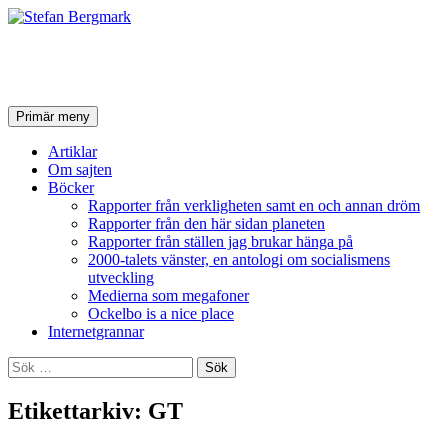
Stefan Bergmark
Sök
Hoppa
Primär meny
till
innehåll
Artiklar
Om sajten
Böcker
Rapporter från verkligheten samt en och annan dröm
Rapporter från den här sidan planeten
Rapporter från ställen jag brukar hänga på
2000-talets vänster, en antologi om socialismens
utveckling
Medierna som megafoner
Ockelbo is a nice place
Internetgrannar
Sök
efter:
Etikettarkiv: GT