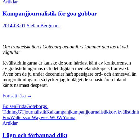
Artiklar
Kampanjjournalistik för goa gubbar
2014-08-01
Stefan Bergmark
Om trängelskatten i Göteborg genomförs kommer den tas ut vid
vägtullar
Kvällstidningarna är kanske de som hårdast känt av konkurrensen
av gratistidningarnas och det digitala medielandskapets framväxt.
Även om de ju under decennier haft spetsigare ord- och ämnesval än
morgontidningarna så tycker jag tonläget de senaste åren ibland
känts närmast desperat.
Kampanjjournalistik
Fortsätt läsa
→
för
Boisen
Frida
Göteborgs-
goa
Tidning
GT
journalistik
Kai
kampanj
kampanjjournalistik
korv
kvällstidni
gubbar
Fox
Waltersson
Way
west
WOW
Yonna
Artiklar
Lögn och förbannad dikt