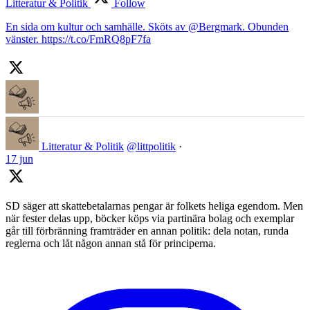
Litteratur & Politik
Follow
En sida om kultur och samhälle. Sköts av @Bergmark. Obunden
vänster. https://t.co/FmRQ8pF7fa
Litteratur & Politik
@littpolitik
·
17 jun
SD säger att skattebetalarnas pengar är folkets heliga egendom. Men
när fester delas upp, böcker köps via partinära bolag och exemplar
går till förbränning framträder en annan politik: dela notan, runda
reglerna och låt någon annan stå för principerna.