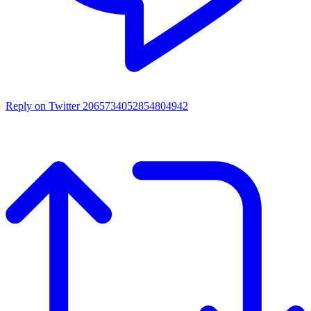
Reply on Twitter 2065734052854804942