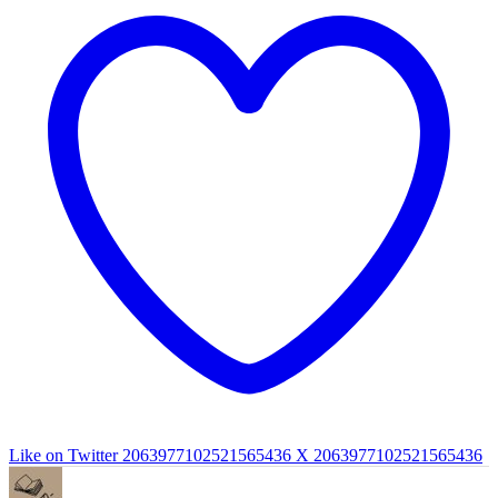
Like on Twitter 2063977102521565436
X
2063977102521565436