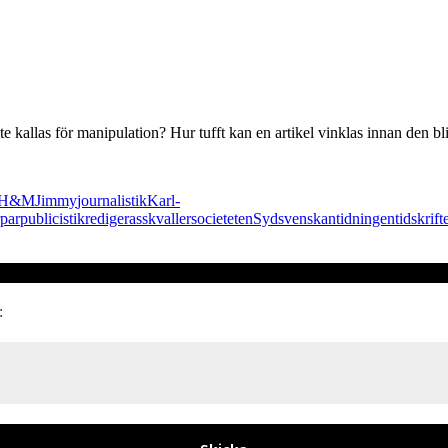
åste kallas för manipulation? Hur tufft kan en artikel vinklas innan den bl
H&M
Jimmy
journalistik
Karl-
par
publicistik
redigera
s
skvaller
societeten
Sydsvenskan
tidningen
tidskrift
: