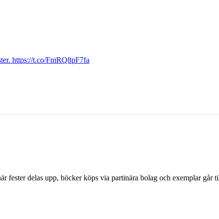
ter. https://t.co/FmRQ8pF7fa
r fester delas upp, böcker köps via partinära bolag och exemplar går til