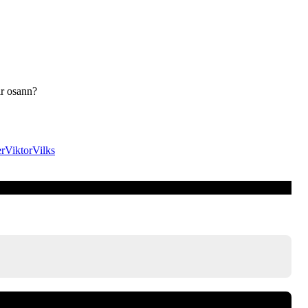
ir osann?
er
Viktor
Vilks