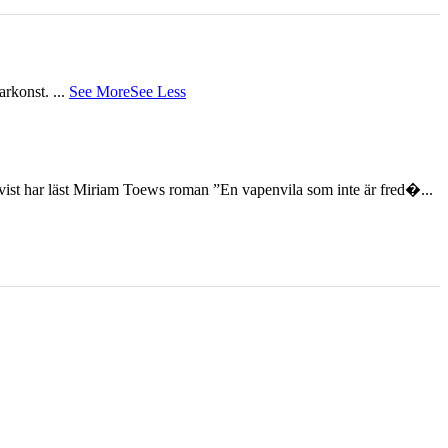
tarkonst.
...
See More
See Less
st har läst Miriam Toews roman ”En vapenvila som inte är fred�...