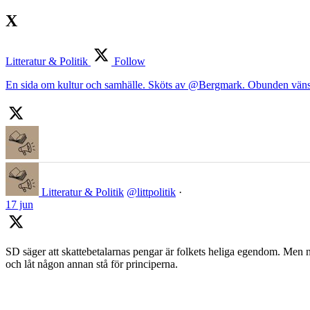
X
Litteratur & Politik
Follow
En sida om kultur och samhälle. Sköts av @Bergmark. Obunden väns
Litteratur & Politik
@littpolitik
·
17 jun
SD säger att skattebetalarnas pengar är folkets heliga egendom. Men nä
och låt någon annan stå för principerna.