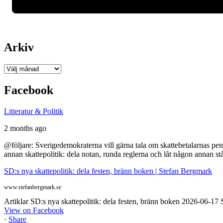
Arkiv
Arkiv
Facebook
Litteratur & Politik
2 months ago
@följare: Sverigedemokraterna vill gärna tala om skattebetalarnas pen
annan skattepolitik: dela notan, runda reglerna och låt någon annan st
SD:s nya skattepolitik: dela festen, bränn boken | Stefan Bergmark
www.stefanbergmark.se
Artiklar SD:s nya skattepolitik: dela festen, bränn boken 2026-06-1
View on Facebook
·
Share