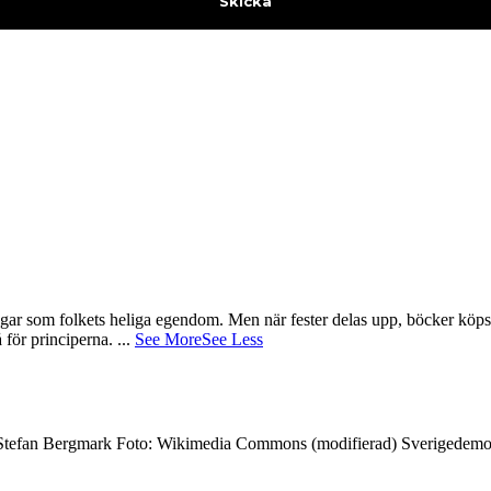
gar som folkets heliga egendom. Men när fester delas upp, böcker köps 
å för principerna.
...
See More
See Less
7 Stefan Bergmark Foto: Wikimedia Commons (modifierad) Sverigedemokra