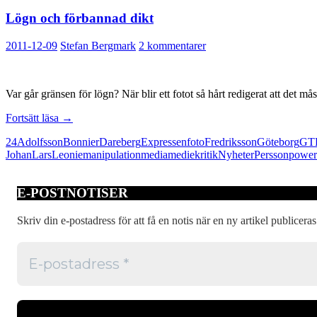
Lögn och förbannad dikt
2011-12-09
Stefan Bergmark
2 kommentarer
Var går gränsen för lögn? När blir ett fotot så hårt redigerat att det m
Lögn
Fortsätt läsa
→
och
24
Adolfsson
Bonnier
Dareberg
Expressen
foto
Fredriksson
Göteborg
GT
förbannad
Johan
Lars
Leonie
manipulation
media
mediekritik
Nyheter
Persson
power
dikt
E-POSTNOTISER
Skriv din e-postadress för att få en notis när en ny artikel publiceras