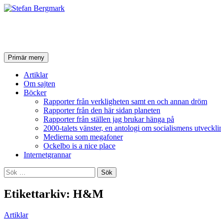
Stefan Bergmark
Sök
Hoppa
Primär meny
till
innehåll
Artiklar
Om sajten
Böcker
Rapporter från verkligheten samt en och annan dröm
Rapporter från den här sidan planeten
Rapporter från ställen jag brukar hänga på
2000-talets vänster, en antologi om socialismens utveckli
Medierna som megafoner
Ockelbo is a nice place
Internetgrannar
Sök
efter:
Etikettarkiv: H&M
Artiklar