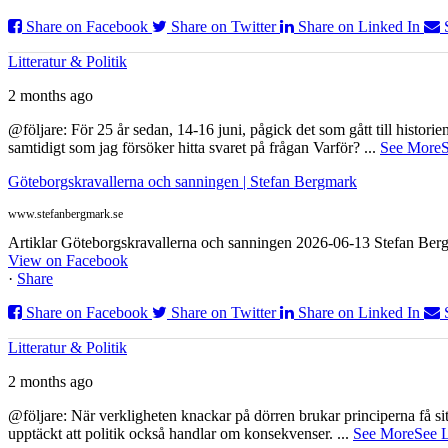
Share on Facebook
Share on Twitter
Share on Linked In
Litteratur & Politik
2 months ago
@följare: För 25 år sedan, 14-16 juni, pågick det som gått till histor
samtidigt som jag försöker hitta svaret på frågan Varför?
...
See More
S
Göteborgskravallerna och sanningen | Stefan Bergmark
www.stefanbergmark.se
Artiklar Göteborgskravallerna och sanningen 2026-06-13 Stefan Bergm
View on Facebook
·
Share
Share on Facebook
Share on Twitter
Share on Linked In
Litteratur & Politik
2 months ago
@följare: När verkligheten knackar på dörren brukar principerna få sitta
upptäckt att politik också handlar om konsekvenser.
...
See More
See 