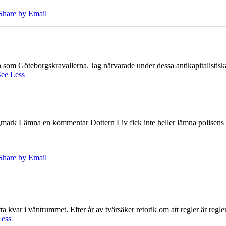
Share by Email
ien som Göteborgskravallerna. Jag närvarade under dessa antikapitalistis
ee Less
ark Lämna en kommentar Dottern Liv fick inte heller lämna polisens om
Share by Email
 kvar i väntrummet. Efter år av tvärsäker retorik om att regler är regler 
Less