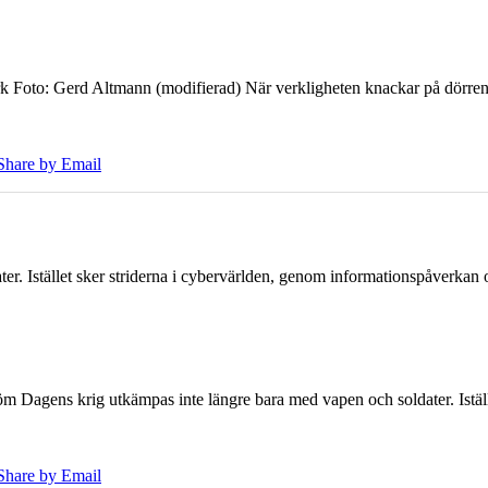
k Foto: Gerd Altmann (modifierad) När verkligheten knackar på dörren br
Share by Email
er. Istället sker striderna i cybervärlden, genom informationspåverka
öm Dagens krig utkämpas inte längre bara med vapen och soldater. Iställ
Share by Email