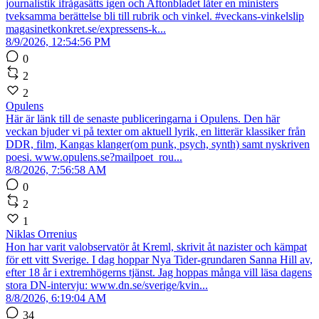
journalistik ifrågasätts igen och Aftonbladet låter en ministers
tveksamma berättelse bli till rubrik och vinkel. #veckans-vinkelslip
magasinetkonkret.se/expressens-k...
8/9/2026, 12:54:56 PM
0
2
2
Opulens
Här är länk till de senaste publiceringarna i Opulens. Den här
veckan bjuder vi på texter om aktuell lyrik, en litterär klassiker från
DDR, film, Kangas klanger(om punk, psych, synth) samt nyskriven
poesi. www.opulens.se?mailpoet_rou...
8/8/2026, 7:56:58 AM
0
2
1
Niklas Orrenius
Hon har varit valobservatör åt Kreml, skrivit åt nazister och kämpat
för ett vitt Sverige. I dag hoppar Nya Tider-grundaren Sanna Hill av,
efter 18 år i extremhögerns tjänst. Jag hoppas många vill läsa dagens
stora DN-intervju: www.dn.se/sverige/kvin...
8/8/2026, 6:19:04 AM
34