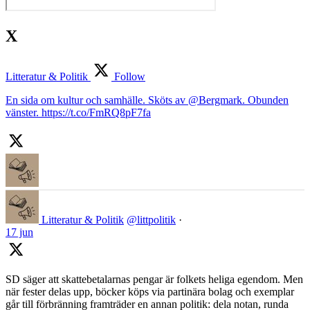
X
Litteratur & Politik
Follow
En sida om kultur och samhälle. Sköts av @Bergmark. Obunden
vänster. https://t.co/FmRQ8pF7fa
Litteratur & Politik
@littpolitik
·
17 jun
SD säger att skattebetalarnas pengar är folkets heliga egendom. Men
när fester delas upp, böcker köps via partinära bolag och exemplar
går till förbränning framträder en annan politik: dela notan, runda