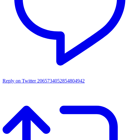
Reply on Twitter 2065734052854804942