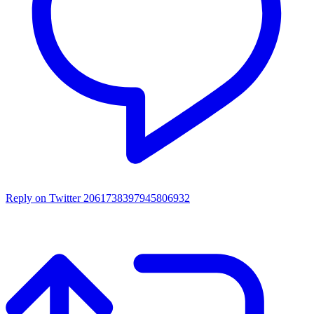
Reply on Twitter 2061738397945806932