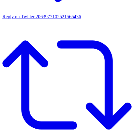
Reply on Twitter 2063977102521565436