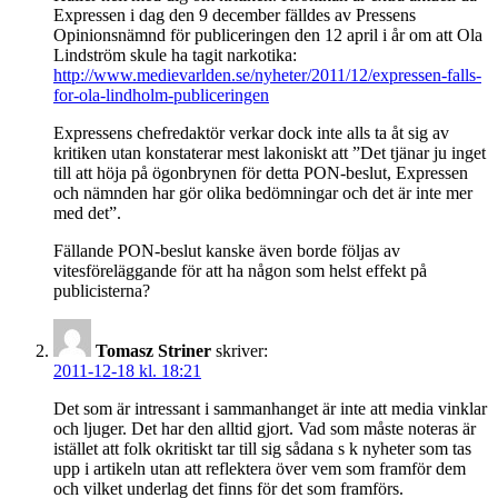
Expressen i dag den 9 december fälldes av Pressens
Opinionsnämnd för publiceringen den 12 april i år om att Ola
Lindström skule ha tagit narkotika:
http://www.medievarlden.se/nyheter/2011/12/expressen-falls-
for-ola-lindholm-publiceringen
Expressens chefredaktör verkar dock inte alls ta åt sig av
kritiken utan konstaterar mest lakoniskt att ”Det tjänar ju inget
till att höja på ögonbrynen för detta PON-beslut, Expressen
och nämnden har gör olika bedömningar och det är inte mer
med det”.
Fällande PON-beslut kanske även borde följas av
vitesföreläggande för att ha någon som helst effekt på
publicisterna?
Tomasz Striner
skriver:
2011-12-18 kl. 18:21
Det som är intressant i sammanhanget är inte att media vinklar
och ljuger. Det har den alltid gjort. Vad som måste noteras är
istället att folk okritiskt tar till sig sådana s k nyheter som tas
upp i artikeln utan att reflektera över vem som framför dem
och vilket underlag det finns för det som framförs.