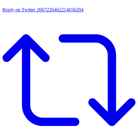
Reply on Twitter 2067226462214656204