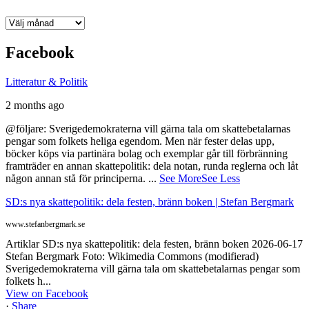
Arkiv
Facebook
Litteratur & Politik
2 months ago
@följare: Sverigedemokraterna vill gärna tala om skattebetalarnas
pengar som folkets heliga egendom. Men när fester delas upp,
böcker köps via partinära bolag och exemplar går till förbränning
framträder en annan skattepolitik: dela notan, runda reglerna och låt
någon annan stå för principerna.
...
See More
See Less
SD:s nya skattepolitik: dela festen, bränn boken | Stefan Bergmark
www.stefanbergmark.se
Artiklar SD:s nya skattepolitik: dela festen, bränn boken 2026-06-17
Stefan Bergmark Foto: Wikimedia Commons (modifierad)
Sverigedemokraterna vill gärna tala om skattebetalarnas pengar som
folkets h...
View on Facebook
·
Share