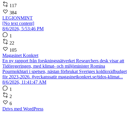
117
384
LEGIONMINT
[No text content]
8/6/2026, 5:53:46 PM
1
22
105
Magasinet Konkret
En ny rapport från forskningsnätverket Researchers desk visar att
Tidöregeringen, med klimat- och miljöminister Romina
Pourmokhtari i spetsen, nästan förbrukat Sveriges koldioxidbudget
för 2023-2026. #veckanssatir magasinetkonkret.se/tidos-klimat...
8/6/2026, 11:41:47 AM
1
2
6
Drivs med WordPress