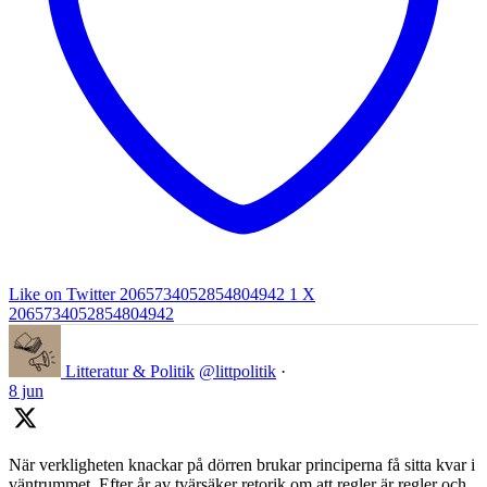
Like on Twitter 2065734052854804942
1
X
2065734052854804942
Litteratur & Politik
@littpolitik
·
8 jun
När verkligheten knackar på dörren brukar principerna få sitta kvar i
väntrummet. Efter år av tvärsäker retorik om att regler är regler och