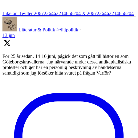
Like on Twitter 2067226462214656204
X
2067226462214656204
Litteratur & Politik
@littpolitik
·
13 jun
För 25 år sedan, 14-16 juni, pågick det som gått till historien som
Göteborgskravallerna. Jag närvarade under dessa antikapitalistiska
protester och ger här en personlig beskrivning av händelserna
samtidigt som jag försöker hitta svaret på frågan Varför?