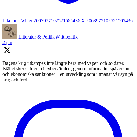
Like on Twitter 2063977102521565436
X
2063977102521565436
Litteratur & Politik
@littpolitik
·
2 jun
Dagens krig utkämpas inte längre bara med vapen och soldater.
Istället sker striderna i cybervärlden, genom informationspåverkan
och ekonomiska sanktioner – en utveckling som utmanar vår syn på
krig och fred.