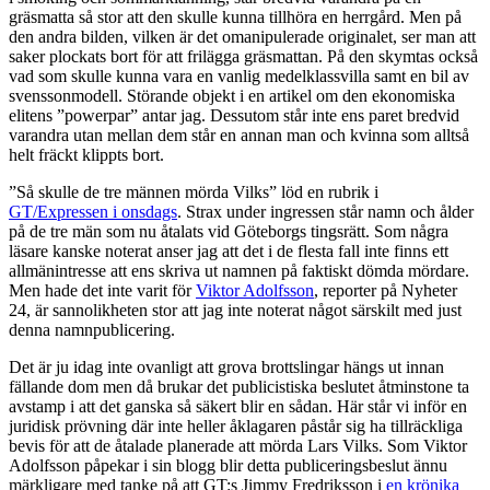
gräsmatta så stor att den skulle kunna tillhöra en herrgård. Men på
den andra bilden, vilken är det omanipulerade originalet, ser man att
saker plockats bort för att frilägga gräsmattan. På den skymtas också
vad som skulle kunna vara en vanlig medelklassvilla samt en bil av
svenssonmodell. Störande objekt i en artikel om den ekonomiska
elitens ”powerpar” antar jag. Dessutom står inte ens paret bredvid
varandra utan mellan dem står en annan man och kvinna som alltså
helt fräckt klippts bort.
”Så skulle de tre männen mörda Vilks” löd en rubrik i
GT/Expressen i onsdags
. Strax under ingressen står namn och ålder
på de tre män som nu åtalats vid Göteborgs tingsrätt. Som några
läsare kanske noterat anser jag att det i de flesta fall inte finns ett
allmänintresse att ens skriva ut namnen på faktiskt dömda mördare.
Men hade det inte varit för
Viktor Adolfsson
, reporter på Nyheter
24, är sannolikheten stor att jag inte noterat något särskilt med just
denna namnpublicering.
Det är ju idag inte ovanligt att grova brottslingar hängs ut innan
fällande dom men då brukar det publicistiska beslutet åtminstone ta
avstamp i att det ganska så säkert blir en sådan. Här står vi inför en
juridisk prövning där inte heller åklagaren påstår sig ha tillräckliga
bevis för att de åtalade planerade att mörda Lars Vilks. Som Viktor
Adolfsson påpekar i sin blogg blir detta publiceringsbeslut ännu
märkligare med tanke på att GT:s Jimmy Fredriksson i
en krönika