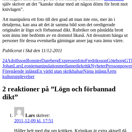
själv skriver att det ”kanske slutar med att någon döms för brott mot
knivlagen”.
Att manipulera ett foto till den grad att man inte ens, mer än i
detaljerna, kan ana att det är samma bild som det oredigerade
originalet är lögn och förbannad dikt. Rubriker om påstådda brott
som ännu inte bedömts av en domstol likaså. Att dessutom hänga ut
personer för dessa eventuella gärningar anser jag vara ännu värre.
Publicerat i Skd den 11/12-2011
24
Adolfsson
Bonnier
Dareberg
Expressen
foto
Fredriksson
Göteborg
GT
Johan
Lars
Leonie
manipulation
media
mediekritik
Nyheter
Persson
power
Inläggsnavigering
Föregående inlägg
En värld utan skrikhalsar
Nästa inlägg
Årets
kulturupplevelser
2 reaktioner på ”Lögn och förbannad
dikt”
Lars
skriver:
2011-12-09 kl. 17:51
Håller helt med dig om kritiken. Krönikan är extra aktuell då