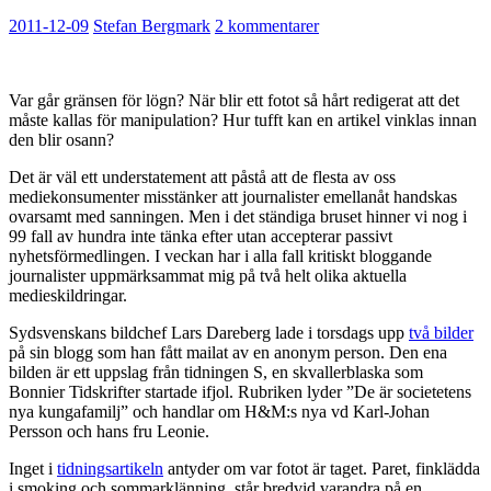
2011-12-09
Stefan Bergmark
2 kommentarer
Var går gränsen för lögn? När blir ett fotot så hårt redigerat att det
måste kallas för manipulation? Hur tufft kan en artikel vinklas innan
den blir osann?
Det är väl ett understatement att påstå att de flesta av oss
mediekonsumenter misstänker att journalister emellanåt handskas
ovarsamt med sanningen. Men i det ständiga bruset hinner vi nog i
99 fall av hundra inte tänka efter utan accepterar passivt
nyhetsförmedlingen. I veckan har i alla fall kritiskt bloggande
journalister uppmärksammat mig på två helt olika aktuella
medieskildringar.
Sydsvenskans bildchef Lars Dareberg lade i torsdags upp
två bilder
på sin blogg som han fått mailat av en anonym person. Den ena
bilden är ett uppslag från tidningen S, en skvallerblaska som
Bonnier Tidskrifter startade ifjol. Rubriken lyder ”De är societetens
nya kungafamilj” och handlar om H&M:s nya vd Karl-Johan
Persson och hans fru Leonie.
Inget i
tidningsartikeln
antyder om var fotot är taget. Paret, finklädda
i smoking och sommarklänning, står bredvid varandra på en