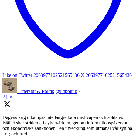
Like on Twitter 2063977102521565436
X
2063977102521565436
Litteratur & Politik
@littpolitik
·
2 jun
Dagens krig utkämpas inte längre bara med vapen och soldater.
Istället sker striderna i cybervärlden, genom informationspåverkan
och ekonomiska sanktioner – en utveckling som utmanar vår syn på
krig och fred.