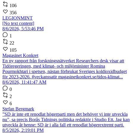
106
356
LEGIONMINT
[No text content]
8/6/2026, 5:53:46 PM
1
22
105
Magasinet Konkret
En ny rapport från forskningsnätverket Researchers desk visar att
Tidöregeringen, med klimat- och miljöminister Romina
Pourmokhtari i spetsen, nästan förbrukat Sveriges koldioxidbudget
för 2023-2026. #veckanssatir magasinetkonkret.se/tidos-klimat...
8/6/2026, 11:41:47 AM
0
2
6
Stefan Bergmark
”SD är inte ett renodlat högerparti men det behöver vi inte utveckla
nu”, sa precis Borås Tidnings politiska redaktör i Studio Ett. Jag kan
utveckla åt henne: SD är i alla fall ett renodlat högerextremt parti.
8/5/2026, 2:19:01 PM