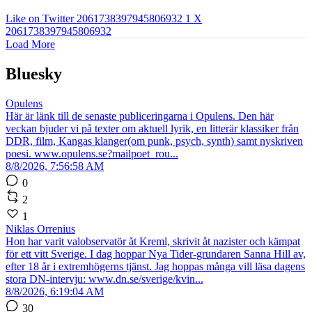
Like on Twitter 2061738397945806932
1
X
2061738397945806932
Load More
Bluesky
Opulens
Här är länk till de senaste publiceringarna i Opulens. Den här
veckan bjuder vi på texter om aktuell lyrik, en litterär klassiker från
DDR, film, Kangas klanger(om punk, psych, synth) samt nyskriven
poesi. www.opulens.se?mailpoet_rou...
8/8/2026, 7:56:58 AM
0
2
1
Niklas Orrenius
Hon har varit valobservatör åt Kreml, skrivit åt nazister och kämpat
för ett vitt Sverige. I dag hoppar Nya Tider-grundaren Sanna Hill av,
efter 18 år i extremhögerns tjänst. Jag hoppas många vill läsa dagens
stora DN-intervju: www.dn.se/sverige/kvin...
8/8/2026, 6:19:04 AM
30