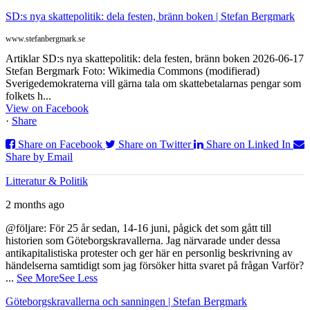
SD:s nya skattepolitik: dela festen, bränn boken | Stefan Bergmark
www.stefanbergmark.se
Artiklar SD:s nya skattepolitik: dela festen, bränn boken 2026-06-17
Stefan Bergmark Foto: Wikimedia Commons (modifierad)
Sverigedemokraterna vill gärna tala om skattebetalarnas pengar som
folkets h...
View on Facebook
·
Share
Share on Facebook
Share on Twitter
Share on Linked In
Share by Email
Litteratur & Politik
2 months ago
@följare: För 25 år sedan, 14-16 juni, pågick det som gått till
historien som Göteborgskravallerna. Jag närvarade under dessa
antikapitalistiska protester och ger här en personlig beskrivning av
händelserna samtidigt som jag försöker hitta svaret på frågan Varför?
...
See More
See Less
Göteborgskravallerna och sanningen | Stefan Bergmark