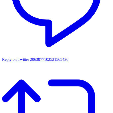
Reply on Twitter 2063977102521565436