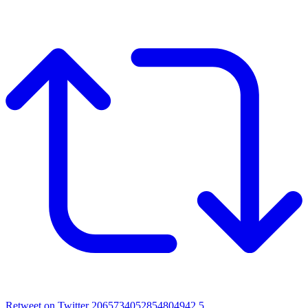
Retweet on Twitter 2065734052854804942
5