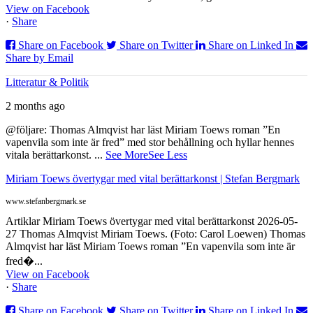
View on Facebook
·
Share
Share on Facebook
Share on Twitter
Share on Linked In
Share by Email
Litteratur & Politik
2 months ago
@följare: Thomas Almqvist har läst Miriam Toews roman ”En
vapenvila som inte är fred” med stor behållning och hyllar hennes
vitala berättarkonst.
...
See More
See Less
Miriam Toews övertygar med vital berättarkonst | Stefan Bergmark
www.stefanbergmark.se
Artiklar Miriam Toews övertygar med vital berättarkonst 2026-05-
27 Thomas Almqvist Miriam Toews. (Foto: Carol Loewen) Thomas
Almqvist har läst Miriam Toews roman ”En vapenvila som inte är
fred�...
View on Facebook
·
Share
Share on Facebook
Share on Twitter
Share on Linked In