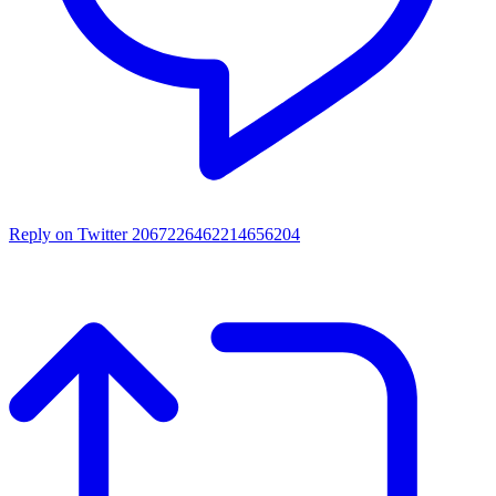
Reply on Twitter 2067226462214656204