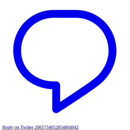
Reply on Twitter 2065734052854804942