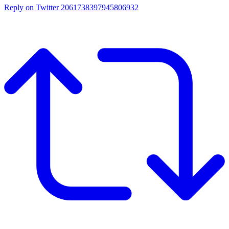
Reply on Twitter 2061738397945806932