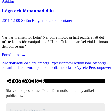
Artiklar
Lögn och förbannad dikt
2011-12-09
Stefan Bergmark
2 kommentarer
Var går gränsen för lögn? När blir ett fotot så hårt redigerat att det
måste kallas för manipulation? Hur tufft kan en artikel vinklas innan
den blir osann?
Lögn
Fortsätt läsa
→
och
24
Adolfsson
Bonnier
Dareberg
Expressen
foto
Fredriksson
Göteborg
GT
förbannad
Johan
Lars
Leonie
manipulation
media
mediekritik
Nyheter
Persson
power
dikt
E-POSTNOTISER
Skriv din e-postadress för att få en notis när en ny artikel
publiceras: