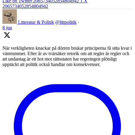
Like on Twitter 2065734052854804942
1
X
2065734052854804942
Litteratur & Politik
@littpolitik
·
8 jun
När verkligheten knackar på dörren brukar principerna få sitta kvar i
väntrummet. Efter år av tvärsäker retorik om att regler är regler och
att undantag är ett hot mot rättsstaten har regeringen plötsligt
upptäckt att politik också handlar om konsekvenser.