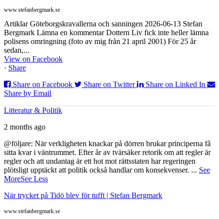
www.stefanbergmark.se
Artiklar Göteborgskravallerna och sanningen 2026-06-13 Stefan
Bergmark Lämna en kommentar Dottern Liv fick inte heller lämna
polisens omringning (foto av mig från 21 april 2001) För 25 år
sedan,...
View on Facebook
·
Share
Share on Facebook
Share on Twitter
Share on Linked In
Share by Email
Litteratur & Politik
2 months ago
@följare: När verkligheten knackar på dörren brukar principerna få
sitta kvar i väntrummet. Efter år av tvärsäker retorik om att regler är
regler och att undantag är ett hot mot rättsstaten har regeringen
plötsligt upptäckt att politik också handlar om konsekvenser.
...
See
More
See Less
När trycket på Tidö blev för tufft | Stefan Bergmark
www.stefanbergmark.se