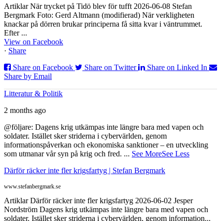
Artiklar När trycket på Tidö blev för tufft 2026-06-08 Stefan
Bergmark Foto: Gerd Altmann (modifierad) När verkligheten
knackar på dörren brukar principerna få sitta kvar i väntrummet.
Efter ...
View on Facebook
·
Share
Share on Facebook
Share on Twitter
Share on Linked In
Share by Email
Litteratur & Politik
2 months ago
@följare: Dagens krig utkämpas inte längre bara med vapen och
soldater. Istället sker striderna i cybervärlden, genom
informationspåverkan och ekonomiska sanktioner – en utveckling
som utmanar vår syn på krig och fred.
...
See More
See Less
Därför räcker inte fler krigsfartyg | Stefan Bergmark
www.stefanbergmark.se
Artiklar Därför räcker inte fler krigsfartyg 2026-06-02 Jesper
Nordström Dagens krig utkämpas inte längre bara med vapen och
soldater. Istället sker striderna i cybervärlden, genom information...