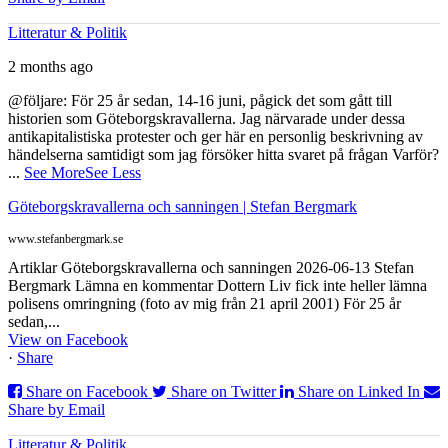
Litteratur & Politik
2 months ago
@följare: För 25 år sedan, 14-16 juni, pågick det som gått till
historien som Göteborgskravallerna. Jag närvarade under dessa
antikapitalistiska protester och ger här en personlig beskrivning av
händelserna samtidigt som jag försöker hitta svaret på frågan Varför?
...
See More
See Less
Göteborgskravallerna och sanningen | Stefan Bergmark
www.stefanbergmark.se
Artiklar Göteborgskravallerna och sanningen 2026-06-13 Stefan
Bergmark Lämna en kommentar Dottern Liv fick inte heller lämna
polisens omringning (foto av mig från 21 april 2001) För 25 år
sedan,...
View on Facebook
·
Share
Share on Facebook
Share on Twitter
Share on Linked In
Share by Email
Litteratur & Politik