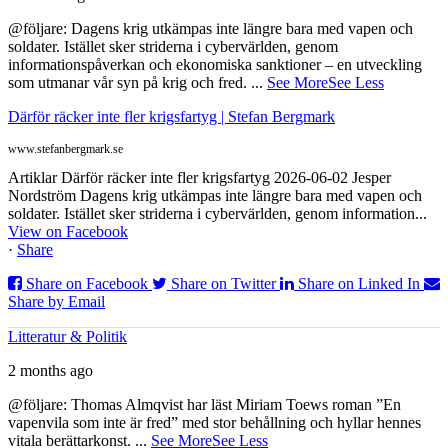
@följare: Dagens krig utkämpas inte längre bara med vapen och
soldater. Istället sker striderna i cybervärlden, genom
informationspåverkan och ekonomiska sanktioner – en utveckling
som utmanar vår syn på krig och fred.
...
See More
See Less
Därför räcker inte fler krigsfartyg | Stefan Bergmark
www.stefanbergmark.se
Artiklar Därför räcker inte fler krigsfartyg 2026-06-02 Jesper
Nordström Dagens krig utkämpas inte längre bara med vapen och
soldater. Istället sker striderna i cybervärlden, genom information...
View on Facebook
·
Share
Share on Facebook
Share on Twitter
Share on Linked In
Share by Email
Litteratur & Politik
2 months ago
@följare: Thomas Almqvist har läst Miriam Toews roman ”En
vapenvila som inte är fred” med stor behållning och hyllar hennes
vitala berättarkonst.
...
See More
See Less