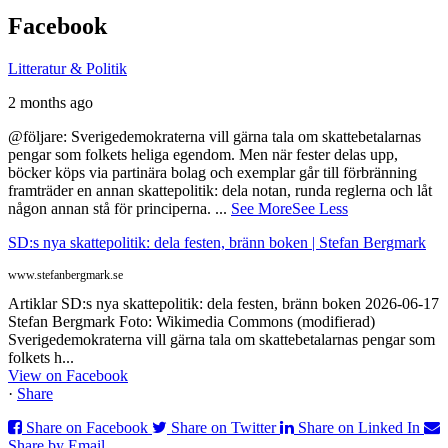
Facebook
Litteratur & Politik
2 months ago
@följare: Sverigedemokraterna vill gärna tala om skattebetalarnas
pengar som folkets heliga egendom. Men när fester delas upp,
böcker köps via partinära bolag och exemplar går till förbränning
framträder en annan skattepolitik: dela notan, runda reglerna och låt
någon annan stå för principerna.
...
See More
See Less
SD:s nya skattepolitik: dela festen, bränn boken | Stefan Bergmark
www.stefanbergmark.se
Artiklar SD:s nya skattepolitik: dela festen, bränn boken 2026-06-17
Stefan Bergmark Foto: Wikimedia Commons (modifierad)
Sverigedemokraterna vill gärna tala om skattebetalarnas pengar som
folkets h...
View on Facebook
·
Share
Share on Facebook
Share on Twitter
Share on Linked In
Share by Email