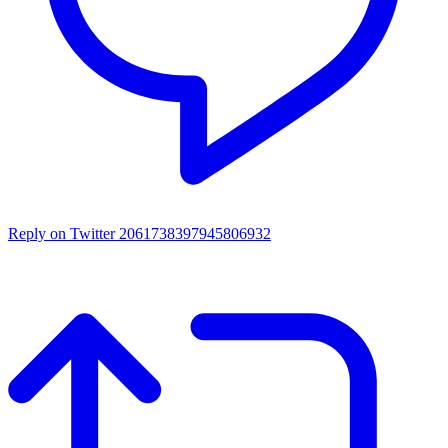
Reply on Twitter 2061738397945806932