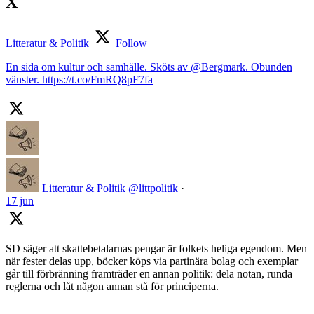
X
Litteratur & Politik
Follow
En sida om kultur och samhälle. Sköts av @Bergmark. Obunden
vänster. https://t.co/FmRQ8pF7fa
Litteratur & Politik
@littpolitik
·
17 jun
SD säger att skattebetalarnas pengar är folkets heliga egendom. Men
när fester delas upp, böcker köps via partinära bolag och exemplar
går till förbränning framträder en annan politik: dela notan, runda
reglerna och låt någon annan stå för principerna.