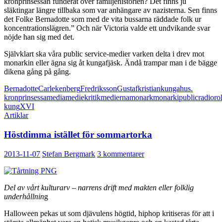
kronprinsessan funderat över familjehistorien? Det finns ju
släktingar längre tillbaka som var anhängare av nazisterna. Sen finns
det Folke Bernadotte som med de vita bussarna räddade folk ur
koncentrationslägren.” Och när Victoria valde ett undvikande svar
nöjde han sig med det.
Självklart ska våra public service-medier varken delta i drev mot
monarkin eller ägna sig åt kungafjäsk. Ändå trampar man i de bägge
dikena gång på gång.
Bernadotte
Carl
ekenberg
Fredriksson
Gustaf
kristian
kungahus.
kronprinsessa
media
mediekritik
medierna
monark
monarki
public
radio
ro
kung
XVI
Artiklar
Höstdimma istället för sommartorka
2013-11-07
Stefan Bergmark
3 kommentarer
Del av vårt kulturarv – narrens drift med makten eller folklig
underhållnin
g
Halloween pekas ut som djävulens högtid, hiphop kritiseras för att i