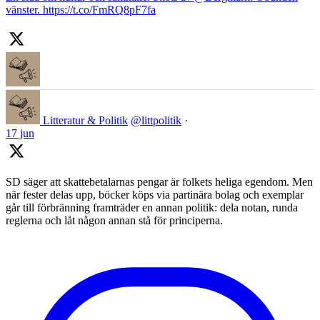
vänster. https://t.co/FmRQ8pF7fa
Litteratur & Politik
@littpolitik
·
17 jun
SD säger att skattebetalarnas pengar är folkets heliga egendom. Men
när fester delas upp, böcker köps via partinära bolag och exemplar
går till förbränning framträder en annan politik: dela notan, runda
reglerna och låt någon annan stå för principerna.