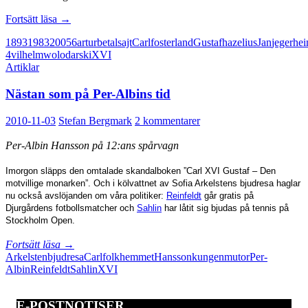
Mot
Fortsätt läsa
→
kung
1893
1983
2005
6
artur
betalsajt
Carl
fosterland
Gustaf
hazelius
Jan
jegerhe
och
4
vilhelm
wolodarski
XVI
fosterland
Artiklar
Nästan som på Per-Albins tid
2010-11-03
Stefan Bergmark
2 kommentarer
Per-Albin Hansson på 12:ans spårvagn
Imorgon släpps den omtalade skandalboken ”Carl XVI Gustaf – Den
motvillige monarken”. Och i kölvattnet av Sofia Arkelstens bjudresa haglar
nu också avslöjanden om våra politiker:
Reinfeldt
går gratis på
Djurgårdens fotbollsmatcher och
Sahlin
har låtit sig bjudas på tennis på
Stockholm Open.
Nästan
Fortsätt läsa
→
som
Arkelsten
bjudresa
Carl
folkhemmet
Hansson
kungen
mutor
Per-
på
Albin
Reinfeldt
Sahlin
XVI
Per-
Albins
E-POSTNOTISER
tid