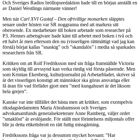
Och Sveriges Radios bröllopsredaktion hade till en början anställt en
av Daniel Westlings närmaste vänner!
Men när
Carl XVI Gustaf – Den ofrivillige monarken
släpptes
senare under hösten var SR noggranna med att markera sitt
oberoende. En medarbetare till boken arbetade som researcher på
P3. Hennes arbetsgivare hade känt till arbetet med boken i två och
ett halvt år men eftersom den nu (visserligen rättmättigt vad jag kan
förstå) börjat kallas ”snaskig” och ”skandalös” i media så sparkades
researchern från SR.
Kritiken om att Rolf Fredriksson med sin fråga framställde Victoria
som skyldig till arvssynd kan verka rimlig vid första påseende. Men
som Kristian Ekenberg, kulturjournalist på Arbetarbladet, skriver så
är det visserligen konstigt att människor ska göras ansvariga eller
få äran för vad förfäder gjort men ”med kungahuset är det liksom
hela grejen”.
Kanske var inte tillfället det bästa men att kritiker, som exempelvis
riksdagsledamoten Maria Abrahamsson och Sveriges
advokatsamfunds generalsekreterare Anne Ramberg, väljer ordet
”smaklöst” är avslöjande. För ställt mot förintelsens miljontals offer
blir ju detta etikettsbrott en rätt futtig missgärning.
Fredrikssons fråga var ju dessutom mycket hovsam: ”Har