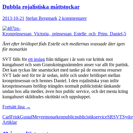
Dubbla rojalistiska måttstockar
2013-10-21
Stefan Bergmark
2 kommentarer
Året efter bröllopet föds Estelle och mediernas svassade åter igen
för monarkin
SVT fälls för
ett inslag
från tidigare i år som var kritisk mot
kungahuset och som Granskningsnämnden anser var allt för partisk.
Det kan tyckas lite snarstucket med tanke på de enorma resurser
SVT lade ned för tre år sedan, inför och under bröllopet mellan
kronprinsessan och hennes Daniel. I den rojalistiska yran inför
kronprinsessans bröllop trängdes normalt publicistiskt tänkande
undan hos alla medier, även hos public service, och det mesta kring
kungahuset skildrades okritiskt och uppsluppet.
Dubbla
Fortsätt läsa
→
rojalistiska
Carl
Frisk
Gustaf
Meyer
monarken
public
publicistik
service
SR
SVT
Sydo
måttstockar
Artiklar