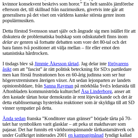
kvinnor konsekvent beskrivs som horor.” En helt sanslös jämförelse
eftersom det, till skillnad från nazimusiken, givetvis inte går att
generalisera på det viset om världens kanske största genre inom
populärmusiken.
Detta förstod Svensson snart själv och ångrade sig men istället för att
diskutera de problematiska budskap som odiskutabelt finns inom
delar av
genren så fortsatte debatten som vore det 80-tal och det
bara fanns två positioner att välja mellan – för eller emot den
satanistiska hårdrocken.
I tisdags blev så
Jimmie Åkesson tårtad
. Jag delar inte
förövarens
åsikt
om att ”fascist” är rätt politisk beteckning för SD:s partiledare
men kan förstå frustrationen hos en 60-årig judinna som ser hur
högerextremismen återigen växer. Att sedan lejonparten av landets
opinionsbildare, från
Sanna Rayman
på mörkblåa Svd:s ledarsida till
Aftonbladets kommuniströda kulturchef
Åsa Linderborg
, anser att
den kastade tårtan hotar demokratin är rent löjeväckande och det är
detta etablissemangs hysteriska reaktioner som är skyldiga till att SD
vinner sympatier på detta.
Ända sedan
franska ”Konditorer utan gränser” började tårta på 70-
talet har symboliken varit glasklar – att peka ut makthavare som
pajasar. Det har funnits ett världsomspännande tårtkastarnätverk och
under Gulfkriget initierades 2001
en kampanjmånad
fyndigt kallad