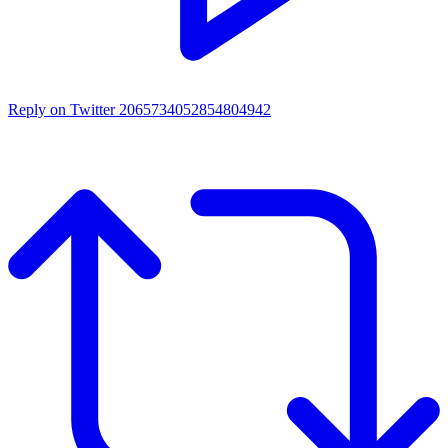
Reply on Twitter 2065734052854804942