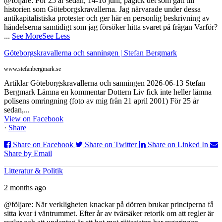
@följare: För 25 år sedan, 14-16 juni, pågick det som gått till
historien som Göteborgskravallerna. Jag närvarade under dessa
antikapitalistiska protester och ger här en personlig beskrivning av
händelserna samtidigt som jag försöker hitta svaret på frågan Varför?
...
See More
See Less
Göteborgskravallerna och sanningen | Stefan Bergmark
www.stefanbergmark.se
Artiklar Göteborgskravallerna och sanningen 2026-06-13 Stefan
Bergmark Lämna en kommentar Dottern Liv fick inte heller lämna
polisens omringning (foto av mig från 21 april 2001) För 25 år
sedan,...
View on Facebook
·
Share
Share on Facebook
Share on Twitter
Share on Linked In
Share by Email
Litteratur & Politik
2 months ago
@följare: När verkligheten knackar på dörren brukar principerna få
sitta kvar i väntrummet. Efter år av tvärsäker retorik om att regler är