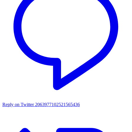
Reply on Twitter 2063977102521565436