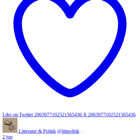
Like on Twitter 2063977102521565436
X
2063977102521565436
Litteratur & Politik
@littpolitik
·
2 jun