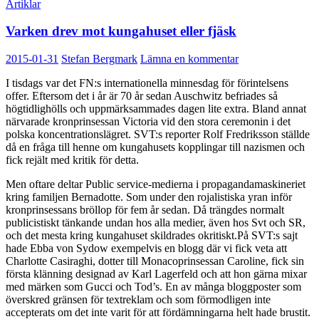
Artiklar
Varken drev mot kungahuset eller fjäsk
2015-01-31
Stefan Bergmark
Lämna en kommentar
I tisdags var det FN:s internationella minnesdag för förintelsens
offer. Eftersom det i år är 70 år sedan Auschwitz befriades så
högtidlighölls och uppmärksammades dagen lite extra. Bland annat
närvarade kronprinsessan Victoria vid den stora ceremonin i det
polska koncentrationslägret. SVT:s reporter Rolf Fredriksson ställde
då en fråga till henne om kungahusets kopplingar till nazismen och
fick rejält med kritik för detta.
Men oftare deltar Public service-medierna i propagandamaskineriet
kring familjen Bernadotte. Som under den rojalistiska yran inför
kronprinsessans bröllop för fem år sedan. Då trängdes normalt
publicistiskt tänkande undan hos alla medier, även hos Svt och SR,
och det mesta kring kungahuset skildrades okritiskt.På SVT:s sajt
hade Ebba von Sydow exempelvis en blogg där vi fick veta att
Charlotte Casiraghi, dotter till Monacoprinsessan Caroline, fick sin
första klänning designad av Karl Lagerfeld och att hon gärna mixar
med märken som Gucci och Tod’s. En av många bloggposter som
överskred gränsen för textreklam och som förmodligen inte
accepterats om det inte varit för att fördämningarna helt hade brustit.