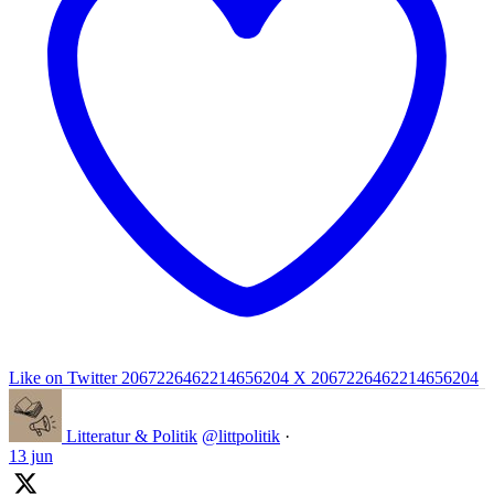
Like on Twitter 2067226462214656204
X
2067226462214656204
Litteratur & Politik
@littpolitik
·
13 jun