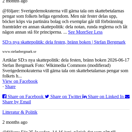
2 months ago
@följare: Sverigedemokraterna vill gärna tala om skattebetalarnas
pengar som folkets heliga egendom. Men när fester delas upp,
böcker köps via partinära bolag och exemplar går till förbränning
framträder en annan skattepolitik: dela notan, runda reglerna och låt
någon annan stå för principerna.
...
See More
See Less
SD:s nya skattepolitik: dela festen, bränn boken | Stefan Bergmark
www.stefanbergmark.se
Artiklar SD:s nya skattepolitik: dela festen, bränn boken 2026-06-17
Stefan Bergmark Foto: Wikimedia Commons (modifierad)
Sverigedemokraterna vill gärna tala om skattebetalarnas pengar som
folkets h...
View on Facebook
·
Share
Share on Facebook
Share on Twitter
Share on Linked In
Share by Email
Litteratur & Politik
2 months ago