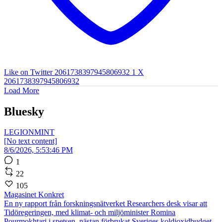
Like on Twitter 2061738397945806932
1
X
2061738397945806932
Load More
Bluesky
LEGIONMINT
[No text content]
8/6/2026, 5:53:46 PM
1
22
105
Magasinet Konkret
En ny rapport från forskningsnätverket Researchers desk visar att
Tidöregeringen, med klimat- och miljöminister Romina
Pourmokhtari i spetsen, nästan förbrukat Sveriges koldioxidbudget