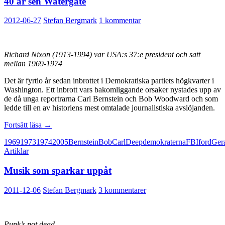
40 år sen Watergate
2012-06-27
Stefan Bergmark
1 kommentar
Richard Nixon (1913-1994) var USA:s 37:e president och satt
mellan 1969-1974
Det är fyrtio år sedan inbrottet i Demokratiska partiets högkvarter i
Washington. Ett inbrott vars bakomliggande orsaker nystades upp av
de då unga reportrarna Carl Bernstein och Bob Woodward och som
ledde till en av historiens mest omtalade journalistiska avslöjanden.
40
Fortsätt läsa
→
år
1969
1973
1974
2005
Bernstein
Bob
Carl
Deep
demokraterna
FBI
ford
Ger
sen
Artiklar
Watergate
Musik som sparkar uppåt
2011-12-06
Stefan Bergmark
3 kommentarer
Punk’s not dead