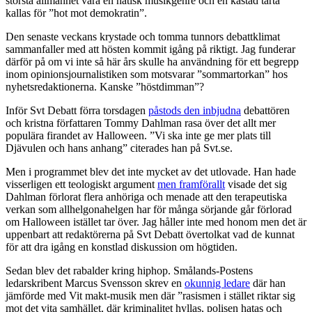
största allmänhet vara en hatisk musikgenre och en kastad tårta
kallas för ”hot mot demokratin”.
Den senaste veckans krystade och tomma tunnors debattklimat
sammanfaller med att hösten kommit igång på riktigt. Jag funderar
därför på om vi inte så här års skulle ha användning för ett begrepp
inom opinionsjournalistiken som motsvarar ”sommartorkan” hos
nyhetsredaktionerna. Kanske ”höstdimman”?
Inför Svt Debatt förra torsdagen
påstods den inbjudna
debattören
och kristna författaren Tommy Dahlman rasa över det allt mer
populära firandet av Halloween. ”Vi ska inte ge mer plats till
Djävulen och hans anhang” citerades han på Svt.se.
Men i programmet blev det inte mycket av det utlovade. Han hade
visserligen ett teologiskt argument
men framförallt
visade det sig
Dahlman förlorat flera anhöriga och menade att den terapeutiska
verkan som allhelgonahelgen har för många sörjande går förlorad
om Halloween istället tar över. Jag håller inte med honom men det är
uppenbart att redaktörerna på Svt Debatt övertolkat vad de kunnat
för att dra igång en konstlad diskussion om högtiden.
Sedan blev det rabalder kring hiphop. Smålands-Postens
ledarskribent Marcus Svensson skrev en
okunnig ledare
där han
jämförde med Vit makt-musik men där ”rasismen i stället riktar sig
mot det vita samhället, där kriminalitet hyllas, polisen hatas och