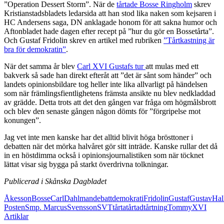
”Operation Dessert Storm”. När de
tårtade Bosse Ringholm
skrev
Kristianstadsbladets ledarsida att han stod lika naken som kejsaren i
HC Andersens saga, DN anklagade honom för att sakna humor och
Aftonbladet hade dagen efter recept på ”hur du gör en Bossetårta”.
Och Gustaf Fridolin skrev en artikel med rubriken
”Tårtkastning är
bra för demokratin”
.
När det samma år blev
Carl XVI Gustafs tur
att mulas med ett
bakverk så sade han direkt efteråt att ”det är sånt som händer” och
landets opinionsbildare tog heller inte lika allvarligt på händelsen
som när främlingsfientlighetens främsta ansikte nu blev nedkladdad
av grädde. Detta trots att det den gången var fråga om högmålsbrott
och blev den senaste gången någon dömts för ”förgripelse mot
konungen”.
Jag vet inte men kanske har det alltid blivit höga brösttoner i
debatten när det mörka halvåret gör sitt inträde. Kanske rullar det då
in en höstdimma också i opinionsjournalistiken som när töcknet
lättat visar sig bygga på starkt överdrivna tolkningar.
Publicerad i Skånska Dagbladet
Åkesson
Bosse
Carl
Dahlman
debatt
demokrati
Fridolin
Gustaf
Gustav
Hal
Posten
Smp. Marcus
Svensson
SVT
tårta
tårtad
tårtning
Tommy
XVI
Artiklar