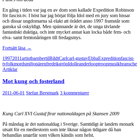
En gång i tiden var jag en av dom som kallade Expedition Robinson
för fascist-tv. I höst har jag börjat följa Idol med en jury som hissar
och dissar ungdomarna så elakt att örådet anno 1997 framstår som
ganska så oskyldigt. Men spännande är det, de unga tävlande
fantastiskt duktiga, och inte mycket annat kan locka både fem- och
elva- samt femtonåringen till fredagsmys.
Musik
Fortsätt läsa
→
som
1997
2011
artist
barn
bertil
Bildt
Carl
carl-gustav
Ebba
Expredition
fascist-
sparkar
tv
folkmordsmiljonären
fredrik
grön
Idol
leander
looptroop
musikbransch
uppåt
Artiklar
Mot kung och fosterland
2011-06-01
Stefan Bergmark
3 kommentarer
Kung Carl XVI Gustaf firar nationaldagen på Skansen 2009
På måndag är det nationaldag i Sverige. Samtidigt är landets monark
utsatt för en mediestorm som inte liknar någon tidigare då han
behandlas ungefär som vilken kändis som helst.