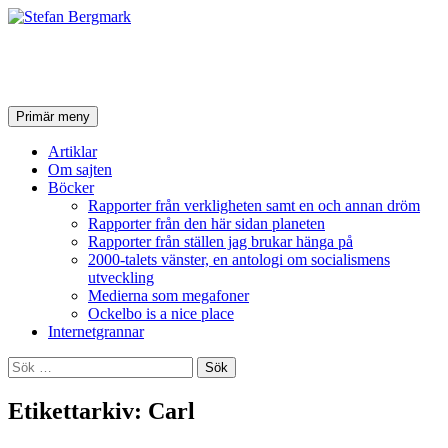
Stefan Bergmark
Sök
Hoppa
Primär meny
till
innehåll
Artiklar
Om sajten
Böcker
Rapporter från verkligheten samt en och annan dröm
Rapporter från den här sidan planeten
Rapporter från ställen jag brukar hänga på
2000-talets vänster, en antologi om socialismens
utveckling
Medierna som megafoner
Ockelbo is a nice place
Internetgrannar
Sök
efter:
Etikettarkiv: Carl