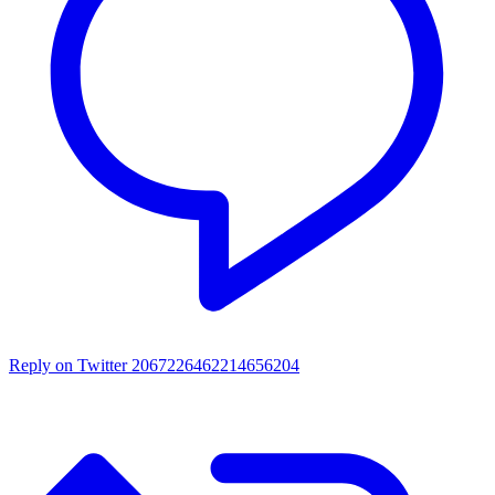
Reply on Twitter 2067226462214656204