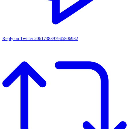
Reply on Twitter 2061738397945806932