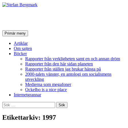
Stefan Bergmark
Sök
Hoppa
Primär meny
till
innehåll
Artiklar
Om sajten
Böcker
Rapporter från verkligheten samt en och annan dröm
Rapporter från den här sidan planeten
Rapporter från ställen jag brukar hänga på
2000-talets vänster, en antologi om socialismens
utveckling
Medierna som megafoner
Ockelbo is a nice place
Internetgrannar
Sök
efter:
Etikettarkiv: 1997