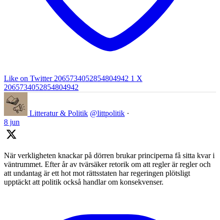
Like on Twitter 2065734052854804942
1
X
2065734052854804942
Litteratur & Politik
@littpolitik
·
8 jun
När verkligheten knackar på dörren brukar principerna få sitta kvar i
väntrummet. Efter år av tvärsäker retorik om att regler är regler och
att undantag är ett hot mot rättsstaten har regeringen plötsligt
upptäckt att politik också handlar om konsekvenser.