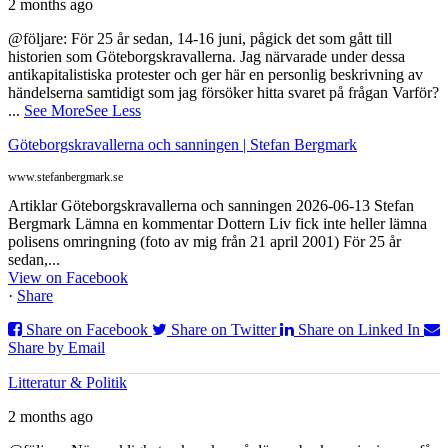
2 months ago
@följare: För 25 år sedan, 14-16 juni, pågick det som gått till
historien som Göteborgskravallerna. Jag närvarade under dessa
antikapitalistiska protester och ger här en personlig beskrivning av
händelserna samtidigt som jag försöker hitta svaret på frågan Varför?
...
See More
See Less
Göteborgskravallerna och sanningen | Stefan Bergmark
www.stefanbergmark.se
Artiklar Göteborgskravallerna och sanningen 2026-06-13 Stefan
Bergmark Lämna en kommentar Dottern Liv fick inte heller lämna
polisens omringning (foto av mig från 21 april 2001) För 25 år
sedan,...
View on Facebook
·
Share
Share on Facebook
Share on Twitter
Share on Linked In
Share by Email
Litteratur & Politik
2 months ago