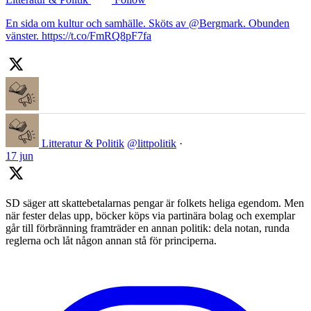
En sida om kultur och samhälle. Sköts av @Bergmark. Obunden
vänster. https://t.co/FmRQ8pF7fa
Litteratur & Politik
@littpolitik
·
17 jun
SD säger att skattebetalarnas pengar är folkets heliga egendom. Men
när fester delas upp, böcker köps via partinära bolag och exemplar
går till förbränning framträder en annan politik: dela notan, runda
reglerna och låt någon annan stå för principerna.