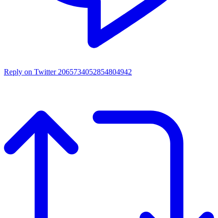
Reply on Twitter 2065734052854804942