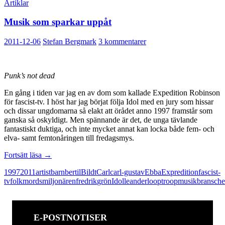
Artiklar
Musik som sparkar uppåt
2011-12-06
Stefan Bergmark
3 kommentarer
Punk’s not dead
En gång i tiden var jag en av dom som kallade Expedition Robinson
för fascist-tv. I höst har jag börjat följa Idol med en jury som hissar
och dissar ungdomarna så elakt att örådet anno 1997 framstår som
ganska så oskyldigt. Men spännande är det, de unga tävlande
fantastiskt duktiga, och inte mycket annat kan locka både fem- och
elva- samt femtonåringen till fredagsmys.
Musik
Fortsätt läsa
→
som
1997
2011
artist
barn
bertil
Bildt
Carl
carl-gustav
Ebba
Expredition
fascist-
sparkar
tv
folkmordsmiljonären
fredrik
grön
Idol
leander
looptroop
musikbransch
uppåt
E-POSTNOTISER