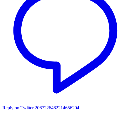
Reply on Twitter 2067226462214656204