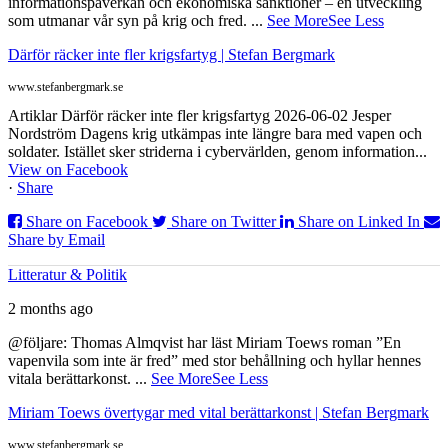
informationspåverkan och ekonomiska sanktioner – en utveckling
som utmanar vår syn på krig och fred.
...
See More
See Less
Därför räcker inte fler krigsfartyg | Stefan Bergmark
www.stefanbergmark.se
Artiklar Därför räcker inte fler krigsfartyg 2026-06-02 Jesper
Nordström Dagens krig utkämpas inte längre bara med vapen och
soldater. Istället sker striderna i cybervärlden, genom information...
View on Facebook
·
Share
Share on Facebook
Share on Twitter
Share on Linked In
Share by Email
Litteratur & Politik
2 months ago
@följare: Thomas Almqvist har läst Miriam Toews roman ”En
vapenvila som inte är fred” med stor behållning och hyllar hennes
vitala berättarkonst.
...
See More
See Less
Miriam Toews övertygar med vital berättarkonst | Stefan Bergmark
www.stefanbergmark.se