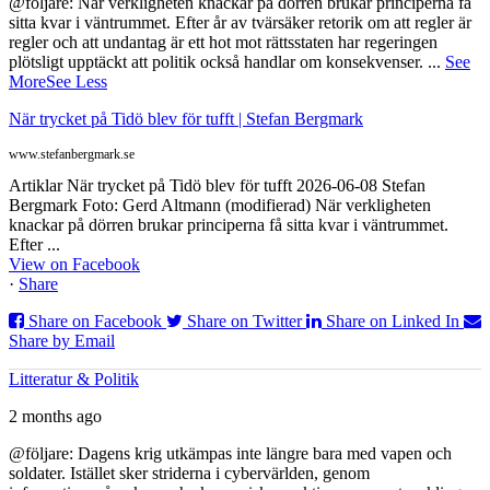
@följare: När verkligheten knackar på dörren brukar principerna få
sitta kvar i väntrummet. Efter år av tvärsäker retorik om att regler är
regler och att undantag är ett hot mot rättsstaten har regeringen
plötsligt upptäckt att politik också handlar om konsekvenser.
...
See
More
See Less
När trycket på Tidö blev för tufft | Stefan Bergmark
www.stefanbergmark.se
Artiklar När trycket på Tidö blev för tufft 2026-06-08 Stefan
Bergmark Foto: Gerd Altmann (modifierad) När verkligheten
knackar på dörren brukar principerna få sitta kvar i väntrummet.
Efter ...
View on Facebook
·
Share
Share on Facebook
Share on Twitter
Share on Linked In
Share by Email
Litteratur & Politik
2 months ago
@följare: Dagens krig utkämpas inte längre bara med vapen och
soldater. Istället sker striderna i cybervärlden, genom