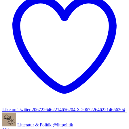
Like on Twitter 2067226462214656204
X
2067226462214656204
Litteratur & Politik
@littpolitik
·