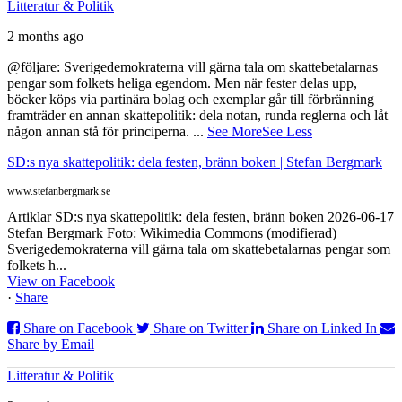
Litteratur & Politik
2 months ago
@följare: Sverigedemokraterna vill gärna tala om skattebetalarnas
pengar som folkets heliga egendom. Men när fester delas upp,
böcker köps via partinära bolag och exemplar går till förbränning
framträder en annan skattepolitik: dela notan, runda reglerna och låt
någon annan stå för principerna.
...
See More
See Less
SD:s nya skattepolitik: dela festen, bränn boken | Stefan Bergmark
www.stefanbergmark.se
Artiklar SD:s nya skattepolitik: dela festen, bränn boken 2026-06-17
Stefan Bergmark Foto: Wikimedia Commons (modifierad)
Sverigedemokraterna vill gärna tala om skattebetalarnas pengar som
folkets h...
View on Facebook
·
Share
Share on Facebook
Share on Twitter
Share on Linked In
Share by Email
Litteratur & Politik