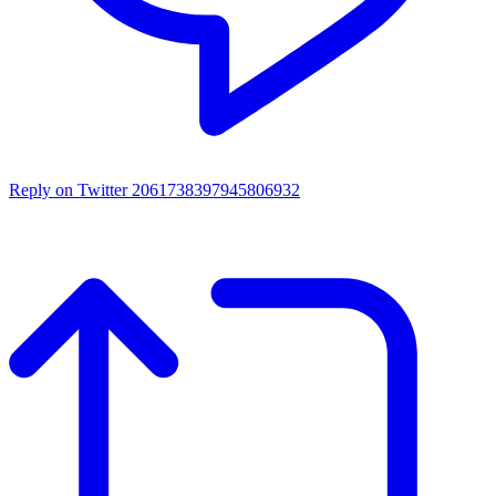
Reply on Twitter 2061738397945806932