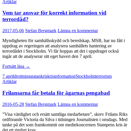
Artiklar
Vem tar ansvar för korrekt information vid
terrordåd?
2017-05-06
Stefan Bergmark
Lämna en kommentar
Myndigheten för samhällsskydd och beredskap, MSB, har nu fått i
uppdrag av regeringen att analysera samhällets hantering av
terrordådet i Stockholm. Vi får hoppas att det i uppdraget också
ingår att de analyserar sitt eget haveri den 7 april.
Vem
Fortsätt läsa
→
tar
7 april
drottninggatan
kris
krisinformation
Stockholm
terrorism
ansvar
Artiklar
för
korrekt
Frilansarna får betala för ägarnas pengabad
information
vid
terrordåd?
2016-05-28
Stefan Bergmark
Lämna en kommentar
”Visa värdighet och ersätt samtliga medarbetare”, skrev Frilans Riks
ordförande Victoria da Silva i tidningen Journalisten i onsdags. Med
tanke på det som framkommit om mediekoncernen Stampens kris är
det ett rimligt krav.