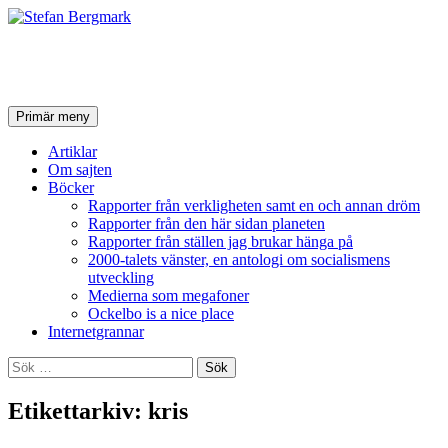
Stefan Bergmark
Sök
Hoppa
Primär meny
till
innehåll
Artiklar
Om sajten
Böcker
Rapporter från verkligheten samt en och annan dröm
Rapporter från den här sidan planeten
Rapporter från ställen jag brukar hänga på
2000-talets vänster, en antologi om socialismens
utveckling
Medierna som megafoner
Ockelbo is a nice place
Internetgrannar
Sök
efter:
Etikettarkiv: kris