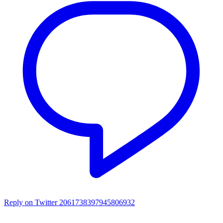
Reply on Twitter 2061738397945806932