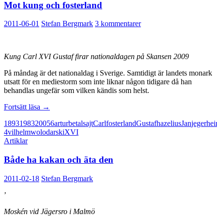
Mot kung och fosterland
procenten
2011-06-01
Stefan Bergmark
3 kommentarer
Kung Carl XVI Gustaf firar nationaldagen på Skansen 2009
På måndag är det nationaldag i Sverige. Samtidigt är landets monark
utsatt för en mediestorm som inte liknar någon tidigare då han
behandlas ungefär som vilken kändis som helst.
Mot
Fortsätt läsa
→
kung
1893
1983
2005
6
artur
betalsajt
Carl
fosterland
Gustaf
hazelius
Jan
jegerhe
och
4
vilhelm
wolodarski
XVI
fosterland
Artiklar
Både ha kakan och äta den
2011-02-18
Stefan Bergmark
’
Moskén vid Jägersro i Malmö