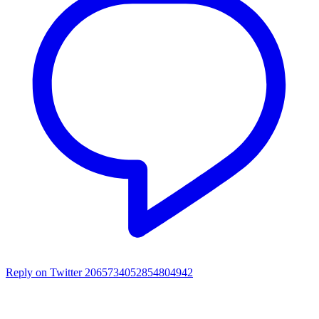
Reply on Twitter 2065734052854804942