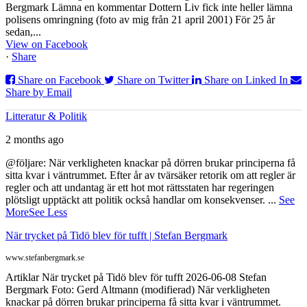
Bergmark Lämna en kommentar Dottern Liv fick inte heller lämna
polisens omringning (foto av mig från 21 april 2001) För 25 år
sedan,...
View on Facebook
·
Share
Share on Facebook
Share on Twitter
Share on Linked In
Share by Email
Litteratur & Politik
2 months ago
@följare: När verkligheten knackar på dörren brukar principerna få
sitta kvar i väntrummet. Efter år av tvärsäker retorik om att regler är
regler och att undantag är ett hot mot rättsstaten har regeringen
plötsligt upptäckt att politik också handlar om konsekvenser.
...
See
More
See Less
När trycket på Tidö blev för tufft | Stefan Bergmark
www.stefanbergmark.se
Artiklar När trycket på Tidö blev för tufft 2026-06-08 Stefan
Bergmark Foto: Gerd Altmann (modifierad) När verkligheten
knackar på dörren brukar principerna få sitta kvar i väntrummet.