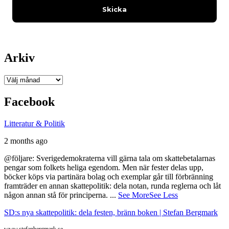
Arkiv
Arkiv
Facebook
Litteratur & Politik
2 months ago
@följare: Sverigedemokraterna vill gärna tala om skattebetalarnas
pengar som folkets heliga egendom. Men när fester delas upp,
böcker köps via partinära bolag och exemplar går till förbränning
framträder en annan skattepolitik: dela notan, runda reglerna och låt
någon annan stå för principerna.
...
See More
See Less
SD:s nya skattepolitik: dela festen, bränn boken | Stefan Bergmark
www.stefanbergmark.se