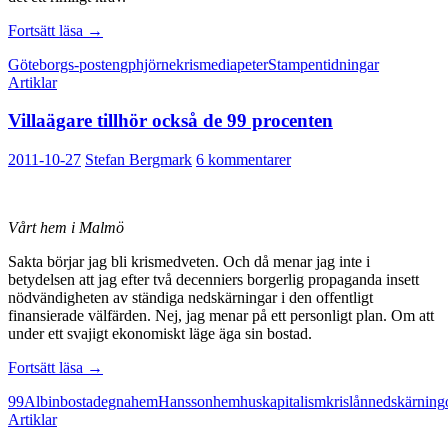
Frilansarna
Fortsätt läsa
→
får
Göteborgs-posten
gp
hjörne
kris
media
peter
Stampen
tidningar
betala
Artiklar
för
ägarnas
Villaägare tillhör också de 99 procenten
pengabad
2011-10-27
Stefan Bergmark
6 kommentarer
Vårt hem i Malmö
Sakta börjar jag bli krismedveten. Och då menar jag inte i
betydelsen att jag efter två decenniers borgerlig propaganda insett
nödvändigheten av ständiga nedskärningar i den offentligt
finansierade välfärden. Nej, jag menar på ett personligt plan. Om att
under ett svajigt ekonomiskt läge äga sin bostad.
Villaägare
Fortsätt läsa
→
tillhör
99
Albin
bostad
egnahem
Hansson
hem
hus
kapitalism
kris
lån
nedskärning
också
Artiklar
de
99