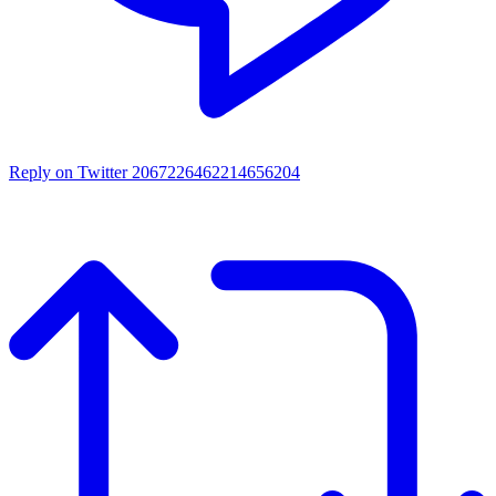
Reply on Twitter 2067226462214656204