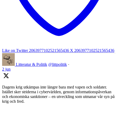
Like on Twitter 2063977102521565436
X
2063977102521565436
Litteratur & Politik
@littpolitik
·
2 jun
Dagens krig utkämpas inte längre bara med vapen och soldater.
Istället sker striderna i cybervärlden, genom informationspåverkan
och ekonomiska sanktioner – en utveckling som utmanar vår syn på
krig och fred.