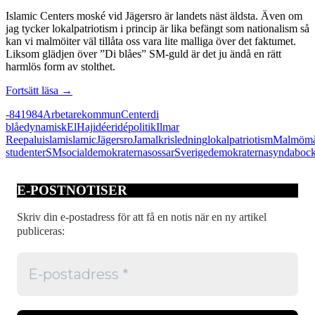
Islamic Centers moské vid Jägersro är landets näst äldsta. Även om
jag tycker lokalpatriotism i princip är lika befängt som nationalism så
kan vi malmöiter väl tillåta oss vara lite malliga över det faktumet.
Liksom glädjen över ”Di blåes” SM-guld är det ju ändå en rätt
harmlös form av stolthet.
Både
Fortsätt läsa
→
ha
-84
1984
Arbetarekommun
Center
di
kakan
blåe
dynamisk
El
Haj
idéer
idépolitik
Ilmar
och
Reepalu
islam
islamic
Jägersro
Jamal
kris
ledning
lokalpatriotism
Malmö
må
äta
studenter
SM
socialdemokraterna
sossar
Sverigedemokraterna
syndaboc
den
E-POSTNOTISER
Skriv din e-postadress för att få en notis när en ny artikel
publiceras: