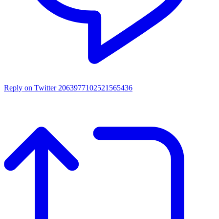
Reply on Twitter 2063977102521565436