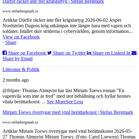
Därför räcker inte fler krigsfartyg | Stefan Bergmark
www.stefanbergmark.se
Artiklar Därför räcker inte fler krigsfartyg 2026-06-02 Jesper
Nordström Dagens krig utkämpas inte längre bara med vapen och
soldater. Istället sker striderna i cybervärlden, genom information...
View on Facebook
·
Share
Share on Facebook
Share on Twitter
Share on Linked In
Share by Email
Litteratur & Politik
2 months ago
@följare: Thomas Almqvist har läst Miriam Toews roman ”En
vapenvila som inte är fred” med stor behållning och hyllar hennes
vitala berättarkonst.
...
See More
See Less
Miriam Toews övertygar med vital berättarkonst | Stefan Bergmark
www.stefanbergmark.se
Artiklar Miriam Toews övertygar med vital berättarkonst 2026-05-
27 Thomas Almqvist Miriam Toews. (Foto: Carol Loewen) Thomas