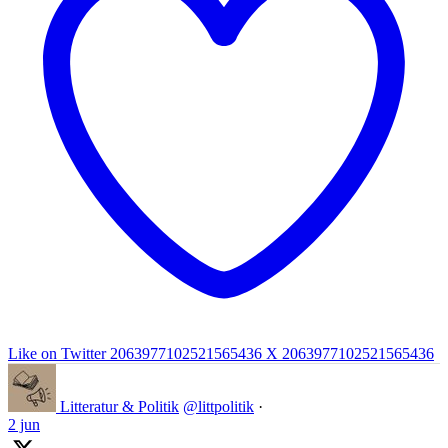
Like on Twitter 2063977102521565436
X
2063977102521565436
Litteratur & Politik
@littpolitik
·
2 jun