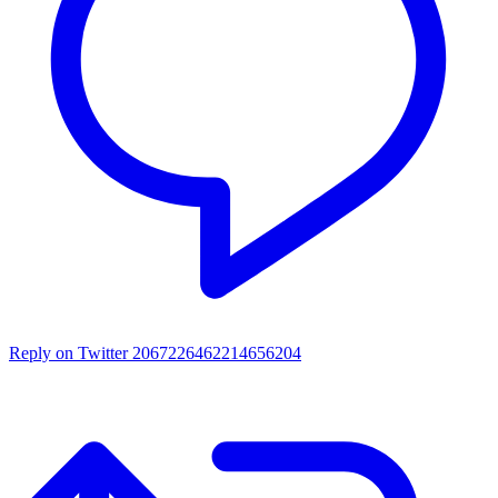
Reply on Twitter 2067226462214656204