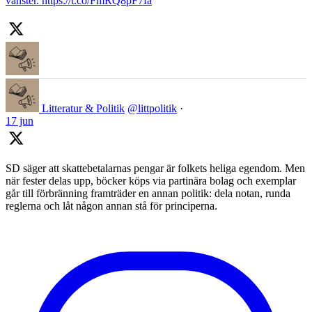
vänster. https://t.co/FmRQ8pF7fa
Litteratur & Politik
@littpolitik
·
17 jun
SD säger att skattebetalarnas pengar är folkets heliga egendom. Men
när fester delas upp, böcker köps via partinära bolag och exemplar
går till förbränning framträder en annan politik: dela notan, runda
reglerna och låt någon annan stå för principerna.