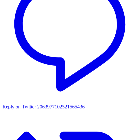
Reply on Twitter 2063977102521565436