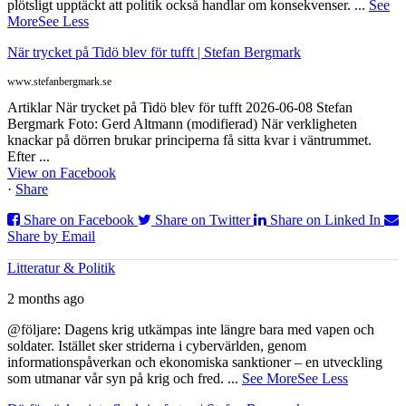
plötsligt upptäckt att politik också handlar om konsekvenser.
...
See
More
See Less
När trycket på Tidö blev för tufft | Stefan Bergmark
www.stefanbergmark.se
Artiklar När trycket på Tidö blev för tufft 2026-06-08 Stefan
Bergmark Foto: Gerd Altmann (modifierad) När verkligheten
knackar på dörren brukar principerna få sitta kvar i väntrummet.
Efter ...
View on Facebook
·
Share
Share on Facebook
Share on Twitter
Share on Linked In
Share by Email
Litteratur & Politik
2 months ago
@följare: Dagens krig utkämpas inte längre bara med vapen och
soldater. Istället sker striderna i cybervärlden, genom
informationspåverkan och ekonomiska sanktioner – en utveckling
som utmanar vår syn på krig och fred.
...
See More
See Less