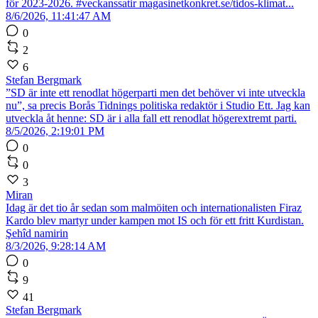
för 2023-2026. #veckanssatir magasinetkonkret.se/tidos-klimat...
8/6/2026, 11:41:47 AM
0
2
6
Stefan Bergmark
”SD är inte ett renodlat högerparti men det behöver vi inte utveckla
nu”, sa precis Borås Tidnings politiska redaktör i Studio Ett. Jag kan
utveckla åt henne: SD är i alla fall ett renodlat högerextremt parti.
8/5/2026, 2:19:01 PM
0
0
3
Miran
Idag är det tio år sedan som malmöiten och internationalisten Firaz
Kardo blev martyr under kampen mot IS och för ett fritt Kurdistan.
Şehîd namirin
8/3/2026, 9:28:14 AM
0
9
41
Stefan Bergmark