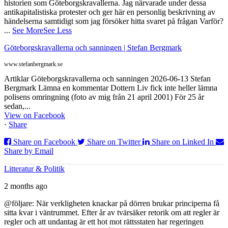
historien som Göteborgskravallerna. Jag närvarade under dessa
antikapitalistiska protester och ger här en personlig beskrivning av
händelserna samtidigt som jag försöker hitta svaret på frågan Varför?
...
See More
See Less
Göteborgskravallerna och sanningen | Stefan Bergmark
www.stefanbergmark.se
Artiklar Göteborgskravallerna och sanningen 2026-06-13 Stefan
Bergmark Lämna en kommentar Dottern Liv fick inte heller lämna
polisens omringning (foto av mig från 21 april 2001) För 25 år
sedan,...
View on Facebook
·
Share
Share on Facebook
Share on Twitter
Share on Linked In
Share by Email
Litteratur & Politik
2 months ago
@följare: När verkligheten knackar på dörren brukar principerna få
sitta kvar i väntrummet. Efter år av tvärsäker retorik om att regler är
regler och att undantag är ett hot mot rättsstaten har regeringen