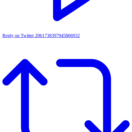
Reply on Twitter 2061738397945806932