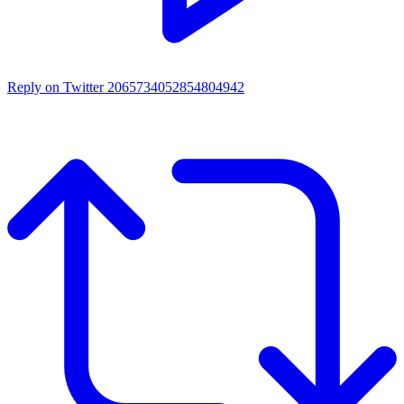
Reply on Twitter 2065734052854804942