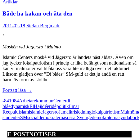
Artiklar
Både ha kakan och äta den
2011-02-18
Stefan Bergmark
’
Moskén vid Jägersro i Malmö
Islamic Centers moské vid Jägersro är landets näst äldsta. Även om
jag tycker lokalpatriotism i princip är lika befängt som nationalism så
kan vi malmöiter väl tillåta oss vara lite malliga över det faktumet.
Liksom glädjen över ”Di blåes” SM-guld är det ju ändå en rätt
harmlös form av stolthet.
Både
Fortsätt läsa
→
ha
-84
1984
Arbetarekommun
Center
di
kakan
blåe
dynamisk
El
Haj
idéer
idépolitik
Ilmar
och
Reepalu
islam
islamic
Jägersro
Jamal
kris
ledning
lokalpatriotism
Malmö
må
äta
studenter
SM
socialdemokraterna
sossar
Sverigedemokraterna
syndaboc
den
E-POSTNOTISER