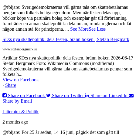
@följare: Sverigedemokraterna vill gärna tala om skattebetalarnas
pengar som folkets heliga egendom. Men när fester delas upp,
böcker köps via partinära bolag och exemplar går till förbränning
framträder en annan skattepolitik: dela notan, runda reglerna och låt
någon annan stå för principerna.
...
See More
See Less
SD:s nya skattepolitik: dela festen, bränn boken | Stefan Bergmark
www.stefanbergmark.se
Artiklar SD:s nya skattepolitik: dela festen, bränn boken 2026-06-17
Stefan Bergmark Foto: Wikimedia Commons (modifierad)
Sverigedemokraterna vill gärna tala om skattebetalarnas pengar som
folkets h...
View on Facebook
·
Share
Share on Facebook
Share on Twitter
Share on Linked In
Share by Email
Litteratur & Politik
2 months ago
@följare: För 25 år sedan, 14-16 juni, pågick det som gått till