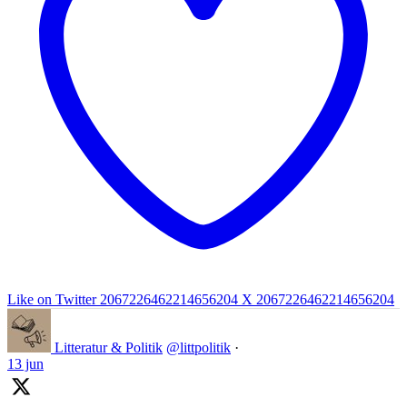
Like on Twitter 2067226462214656204
X
2067226462214656204
Litteratur & Politik
@littpolitik
·
13 jun