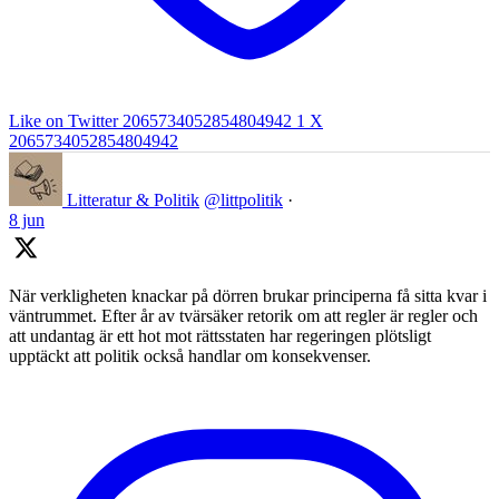
Like on Twitter 2065734052854804942
1
X
2065734052854804942
Litteratur & Politik
@littpolitik
·
8 jun
När verkligheten knackar på dörren brukar principerna få sitta kvar i
väntrummet. Efter år av tvärsäker retorik om att regler är regler och
att undantag är ett hot mot rättsstaten har regeringen plötsligt
upptäckt att politik också handlar om konsekvenser.