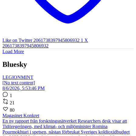
Like on Twitter 2061738397945806932
1
X
2061738397945806932
Load More
Bluesky
LEGIONMINT
[No text content]
8/6/2026, 5:53:46 PM
1
21
80
Magasinet Konkret
En ny rapport från forskningsnätverket Researchers desk visar att
Tidöregeringen, med klimat- och miljöminister Romina
Pourmokhtari i spetsen, nästan förbrukat Sveriges koldioxidbudget