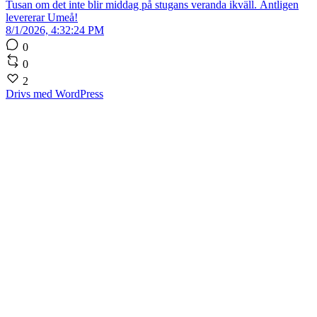
Tusan om det inte blir middag på stugans veranda ikväll. Äntligen
levererar Umeå!
8/1/2026, 4:32:24 PM
0
0
2
Drivs med WordPress