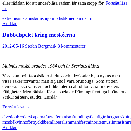
Vi
eller rädslan för att underblåsa rasism får sätta stopp för.
Fortsätt läsa
g
→
ex
extremism
islam
islamism
journalistik
media
muslim
i
Artiklar
Dubbelspelet kring moskéerna
2012-05-16
Stefan Bergmark
3 kommentarer
Malmös moské byggdes 1984 och är Sveriges äldsta
Visst kan politiska åsikter ändras och ideologier byta nyans men
vissa saker förväntar man sig ändå vara orubbliga. Som att den
demokratiska vänstern och liberalerna alltid försvarar individers
rättigheter. Men rädslan för att spela de främlingsfientliga i händerna
verkar så stark att den lamslår.
Dubbelspelet
Fortsätt läsa
→
kring
alvedon
broderskaparna
fatwa
feminism
främlingsfientlig
frihet
gransknin
moskéerna
moské
kvinnoförtryck
liberal
liberalism
manifest
minoritet
muslim
rasism
r
Artiklar