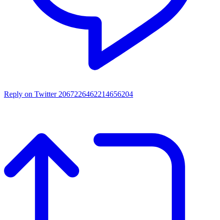
Reply on Twitter 2067226462214656204