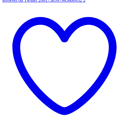
Retweet on Twitter 2061738397945806932
2