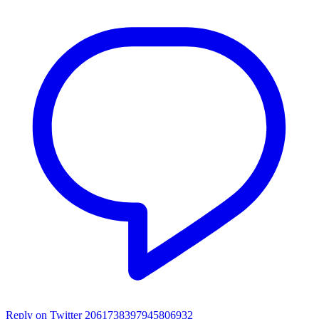
Reply on Twitter 2061738397945806932