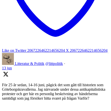
Like on Twitter 2067226462214656204
X
2067226462214656204
Litteratur & Politik
@littpolitik
·
13 jun
För 25 år sedan, 14-16 juni, pågick det som gått till historien som
Göteborgskravallerna. Jag närvarade under dessa antikapitalistiska
protester och ger här en personlig beskrivning av händelserna
samtidigt som jag försöker hitta svaret på frågan Varför?