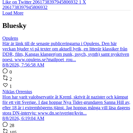
Like on Twitter 2061738397945806932
1
X
2061738397945806932
Load More
Bluesky
Opulens
Här är länk till de senaste publiceringarna i Opulens. Den här
veckan bjuder vi på texter om aktuell lyrik, en litterär klassiker från
DDR, film, Kangas klanger(om punk, psych, synth) samt nyskriven
poesi. www.opulens.se?mailpoet_rou...
8/8/2026, 7:56:58 AM
0
2
1
Niklas Orrenius
Hon har varit valobservatör åt Kreml, skrivit åt nazister och kämpat
för ett vitt Sverige. I dag hoppar Nya Tider-grundaren Sanna Hill av,
efter 18 år i extremhögerns tjänst. Jag hoppas många vill läsa dagens
stora DN-intervju: www.dn.se/sverige/kvin...
8/8/2026, 6:19:04 AM
28
105