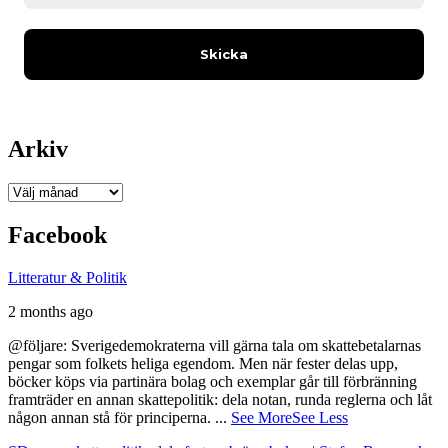
Arkiv
Arkiv
Facebook
Litteratur & Politik
2 months ago
@följare: Sverigedemokraterna vill gärna tala om skattebetalarnas
pengar som folkets heliga egendom. Men när fester delas upp,
böcker köps via partinära bolag och exemplar går till förbränning
framträder en annan skattepolitik: dela notan, runda reglerna och låt
någon annan stå för principerna.
...
See More
See Less