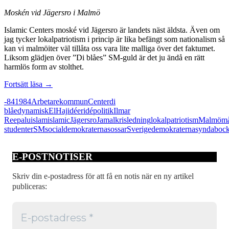
Moskén vid Jägersro i Malmö
Islamic Centers moské vid Jägersro är landets näst äldsta. Även om
jag tycker lokalpatriotism i princip är lika befängt som nationalism så
kan vi malmöiter väl tillåta oss vara lite malliga över det faktumet.
Liksom glädjen över ”Di blåes” SM-guld är det ju ändå en rätt
harmlös form av stolthet.
Både
Fortsätt läsa
→
ha
-84
1984
Arbetarekommun
Center
di
kakan
blåe
dynamisk
El
Haj
idéer
idépolitik
Ilmar
och
Reepalu
islam
islamic
Jägersro
Jamal
kris
ledning
lokalpatriotism
Malmö
må
äta
studenter
SM
socialdemokraterna
sossar
Sverigedemokraterna
syndaboc
den
E-POSTNOTISER
Skriv din e-postadress för att få en notis när en ny artikel
publiceras: