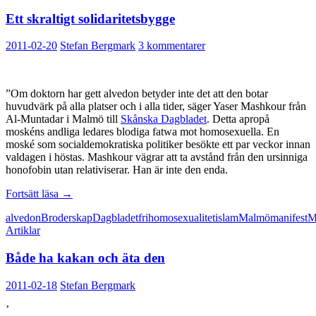
Ett skraltigt solidaritetsbygge
2011-02-20
Stefan Bergmark
3 kommentarer
”Om doktorn har gett alvedon betyder inte det att den botar
huvudvärk på alla platser och i alla tider, säger Yaser Mashkour från
Al-Muntadar i Malmö till
Skånska Dagbladet
. Detta apropå
moskéns andliga ledares blodiga fatwa mot homosexuella. En
moské som socialdemokratiska politiker besökte ett par veckor innan
valdagen i höstas. Mashkour vägrar att ta avstånd från den ursinniga
honofobin utan relativiserar. Han är inte den enda.
Ett
Fortsätt läsa
→
skraltigt
alvedon
Broderskap
Dagbladet
fri
homosexualitet
islam
Malmö
manifest
M
solidaritetsbygge
Artiklar
Både ha kakan och äta den
2011-02-18
Stefan Bergmark
’