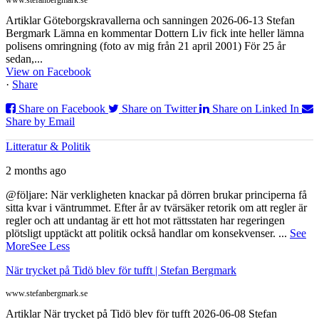
Artiklar Göteborgskravallerna och sanningen 2026-06-13 Stefan
Bergmark Lämna en kommentar Dottern Liv fick inte heller lämna
polisens omringning (foto av mig från 21 april 2001) För 25 år
sedan,...
View on Facebook
·
Share
Share on Facebook
Share on Twitter
Share on Linked In
Share by Email
Litteratur & Politik
2 months ago
@följare: När verkligheten knackar på dörren brukar principerna få
sitta kvar i väntrummet. Efter år av tvärsäker retorik om att regler är
regler och att undantag är ett hot mot rättsstaten har regeringen
plötsligt upptäckt att politik också handlar om konsekvenser.
...
See
More
See Less
När trycket på Tidö blev för tufft | Stefan Bergmark
www.stefanbergmark.se
Artiklar När trycket på Tidö blev för tufft 2026-06-08 Stefan