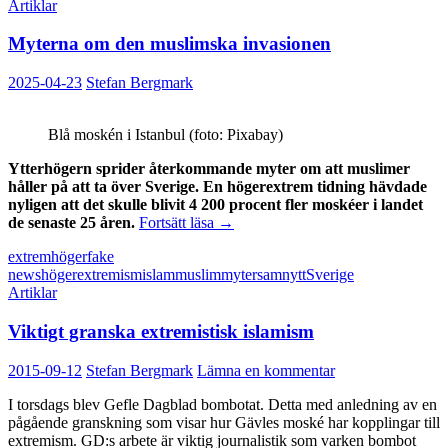
Artiklar
Myterna om den muslimska invasionen
2025-04-23
Stefan Bergmark
Blå moskén i Istanbul (foto: Pixabay)
Ytterhögern sprider återkommande myter om att muslimer
håller på att ta över Sverige. En högerextrem tidning hävdade
nyligen att det skulle blivit 4 200 procent fler moskéer i landet
Myterna
de senaste 25 åren.
Fortsätt läsa
→
om
extremhöger
fake
den
news
högerextremism
islam
muslim
myter
samnytt
Sverige
muslimska
Artiklar
invasionen
Viktigt granska extremistisk islamism
2015-09-12
Stefan Bergmark
Lämna en kommentar
I torsdags blev Gefle Dagblad bombotat. Detta med anledning av en
pågående granskning som visar hur Gävles moské har kopplingar till
extremism. GD:s arbete är viktig journalistik som varken bombot