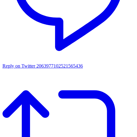
Reply on Twitter 2063977102521565436