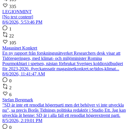
335
LEGIONMINT
[No text content]
8/6/2026, 5:53:46 PM
1
22
105
Magasinet Konkret
En ny rapport från forskningsnätverket Researchers desk visar att
Tidöregeringen, med klimat- och miljöminister Romina
Pourmokhtari i spetsen, nästan förbrukat Sveriges koldioxidbudget
för 2023-2026. #veckanssatir magasinetkonkret.se/tidos-klimat...
8/6/2026, 11:41:47 AM
0
2
6
Stefan Bergmark
”SD är inte ett renodlat högerparti men det behöver vi inte utveckla
nu”, sa precis Borås Tidnings politiska redaktör i Studio Ett. Jag kan
utveckla åt henne: SD är i alla fall ett renodlat högerextremt parti.
8/5/2026, 2:19:01 PM
0