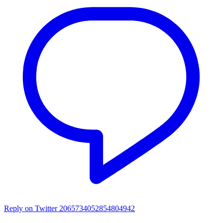
Reply on Twitter 2065734052854804942