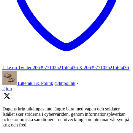
Like on Twitter 2063977102521565436
X
2063977102521565436
Litteratur & Politik
@littpolitik
·
2 jun
Dagens krig utkämpas inte längre bara med vapen och soldater.
Istället sker striderna i cybervärlden, genom informationspåverkan
och ekonomiska sanktioner – en utveckling som utmanar vår syn på
krig och fred.