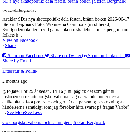
SD:s nya skattepolitik: dela festen, bränn boken | Stefan Bergmark
www.stefanbergmark.se
Artiklar SD:s nya skattepolitik: dela festen, bränn boken 2026-06-17
Stefan Bergmark Foto: Wikimedia Commons (modifierad)
Sverigedemokraterna vill gärna tala om skattebetalarnas pengar som
folkets h...
View on Facebook
·
Share
Share on Facebook
Share on Twitter
Share on Linked In
Share by Email
Litteratur & Politik
2 months ago
@följare: För 25 år sedan, 14-16 juni, pågick det som gått till
historien som Göteborgskravallerna. Jag närvarade under dessa
antikapitalistiska protester och ger här en personlig beskrivning av
händelserna samtidigt som jag försöker hitta svaret på frågan Varför?
...
See More
See Less
Göteborgskravallerna och sanningen | Stefan Bergmark
www.stefanbergmark.se