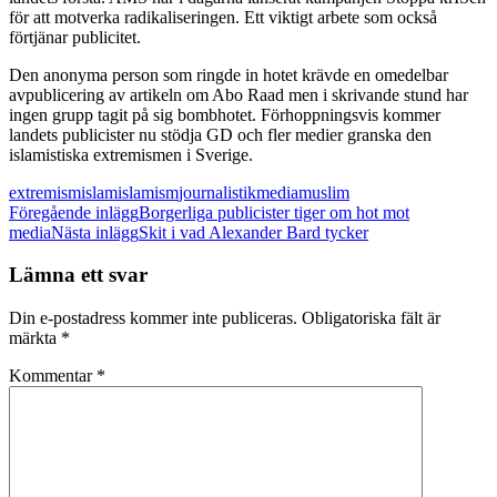
för att motverka radikaliseringen. Ett viktigt arbete som också
förtjänar publicitet.
Den anonyma person som ringde in hotet krävde en omedelbar
avpublicering av artikeln om Abo Raad men i skrivande stund har
ingen grupp tagit på sig bombhotet. Förhoppningsvis kommer
landets publicister nu stödja GD och fler medier granska den
islamistiska extremismen i Sverige.
extremism
islam
islamism
journalistik
media
muslim
Inläggsnavigering
Föregående inlägg
Borgerliga publicister tiger om hot mot
media
Nästa inlägg
Skit i vad Alexander Bard tycker
Lämna ett svar
Din e-postadress kommer inte publiceras.
Obligatoriska fält är
märkta
*
Kommentar
*