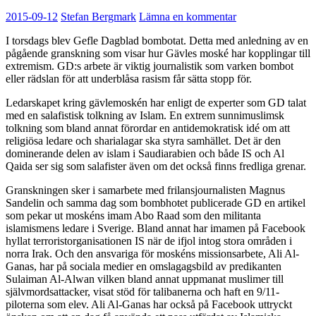
2015-09-12
Stefan Bergmark
Lämna en kommentar
I torsdags blev Gefle Dagblad bombotat. Detta med anledning av en
pågående granskning som visar hur Gävles moské har kopplingar till
extremism. GD:s arbete är viktig journalistik som varken bombot
eller rädslan för att underblåsa rasism får sätta stopp för.
Ledarskapet kring gävlemoskén har enligt de experter som GD talat
med en salafistisk tolkning av Islam. En extrem sunnimuslimsk
tolkning som bland annat förordar en antidemokratisk idé om att
religiösa ledare och sharialagar ska styra samhället. Det är den
dominerande delen av islam i Saudiarabien och både IS och Al
Qaida ser sig som salafister även om det också finns fredliga grenar.
Granskningen sker i samarbete med frilansjournalisten Magnus
Sandelin och samma dag som bombhotet publicerade GD en artikel
som pekar ut moskéns imam Abo Raad som den militanta
islamismens ledare i Sverige. Bland annat har imamen på Facebook
hyllat terroristorganisationen IS när de ifjol intog stora områden i
norra Irak. Och den ansvariga för moskéns missionsarbete, Ali Al-
Ganas, har på sociala medier en omslagagsbild av predikanten
Sulaiman Al-Alwan vilken bland annat uppmanat muslimer till
självmordsattacker, visat stöd för talibanerna och haft en 9/11-
piloterna som elev. Ali Al-Ganas har också på Facebook uttryckt