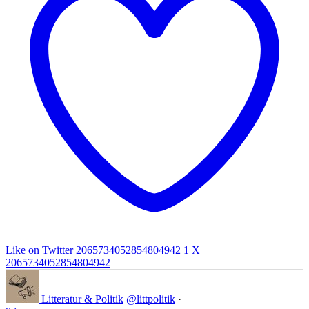
Like on Twitter 2065734052854804942
1
X
2065734052854804942
Litteratur & Politik
@littpolitik
·