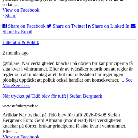
sedan,...
View on Facebook
·
Share
Share on Facebook
Share on Twitter
Share on Linked In
Share by Email
Litteratur & Politik
2 months ago
@följare: När verkligheten knackar på dörren brukar principerna få
sitta kvar i väntrummet. Efter år av tvärsäker retorik om att regler är
regler och att undantag är ett hot mot rättsstaten har regeringen
plötsligt upptäckt att politik också handlar om konsekvenser.
...
See
More
See Less
När trycket på Tidö blev för tufft | Stefan Bergmark
www.stefanbergmark.se
Artiklar När trycket på Tidö blev för tufft 2026-06-08 Stefan
Bergmark Foto: Gerd Altmann (modifierad) När verkligheten
knackar på dörren brukar principerna få sitta kvar i väntrummet.
Efter ...
View on Facebook