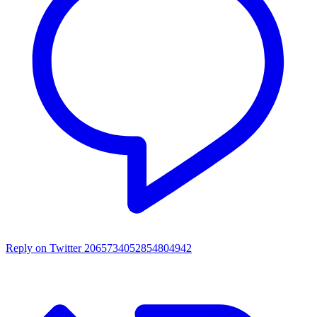
Reply on Twitter 2065734052854804942