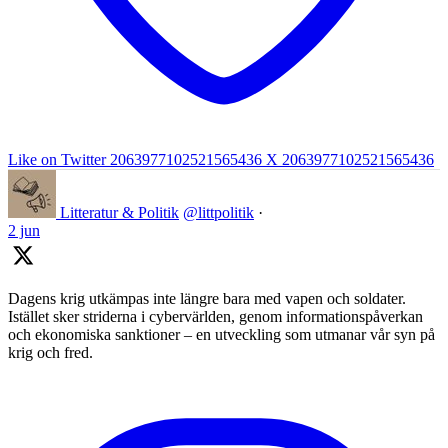
Like on Twitter 2063977102521565436
X
2063977102521565436
Litteratur & Politik
@littpolitik
·
2 jun
Dagens krig utkämpas inte längre bara med vapen och soldater.
Istället sker striderna i cybervärlden, genom informationspåverkan
och ekonomiska sanktioner – en utveckling som utmanar vår syn på
krig och fred.