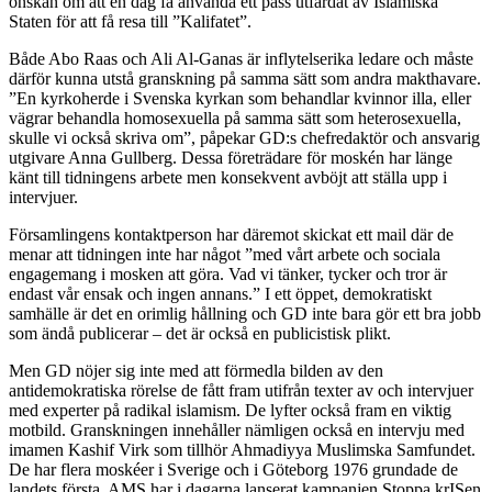
önskan om att en dag få använda ett pass utfärdat av Islamiska
Staten för att få resa till ”Kalifatet”.
Både Abo Raas och Ali Al-Ganas är inflytelserika ledare och måste
därför kunna utstå granskning på samma sätt som andra makthavare.
”En kyrkoherde i Svenska kyrkan som behandlar kvinnor illa, eller
vägrar behandla homosexuella på samma sätt som heterosexuella,
skulle vi också skriva om”, påpekar GD:s chefredaktör och ansvarig
utgivare Anna Gullberg. Dessa företrädare för moskén har länge
känt till tidningens arbete men konsekvent avböjt att ställa upp i
intervjuer.
Församlingens kontaktperson har däremot skickat ett mail där de
menar att tidningen inte har något ”med vårt arbete och sociala
engagemang i mosken att göra. Vad vi tänker, tycker och tror är
endast vår ensak och ingen annans.” I ett öppet, demokratiskt
samhälle är det en orimlig hållning och GD inte bara gör ett bra jobb
som ändå publicerar – det är också en publicistisk plikt.
Men GD nöjer sig inte med att förmedla bilden av den
antidemokratiska rörelse de fått fram utifrån texter av och intervjuer
med experter på radikal islamism. De lyfter också fram en viktig
motbild. Granskningen innehåller nämligen också en intervju med
imamen Kashif Virk som tillhör Ahmadiyya Muslimska Samfundet.
De har flera moskéer i Sverige och i Göteborg 1976 grundade de
landets första. AMS har i dagarna lanserat kampanjen Stoppa krISen