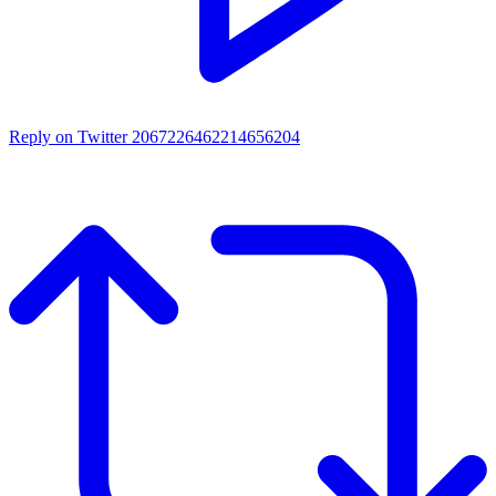
Reply on Twitter 2067226462214656204