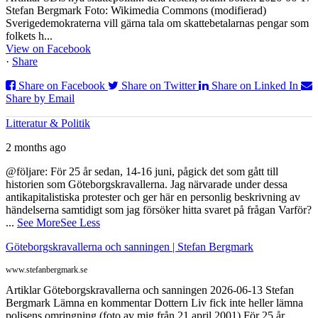
Stefan Bergmark Foto: Wikimedia Commons (modifierad)
Sverigedemokraterna vill gärna tala om skattebetalarnas pengar som
folkets h...
View on Facebook
·
Share
Share on Facebook
Share on Twitter
Share on Linked In
Share by Email
Litteratur & Politik
2 months ago
@följare: För 25 år sedan, 14-16 juni, pågick det som gått till
historien som Göteborgskravallerna. Jag närvarade under dessa
antikapitalistiska protester och ger här en personlig beskrivning av
händelserna samtidigt som jag försöker hitta svaret på frågan Varför?
...
See More
See Less
Göteborgskravallerna och sanningen | Stefan Bergmark
www.stefanbergmark.se
Artiklar Göteborgskravallerna och sanningen 2026-06-13 Stefan
Bergmark Lämna en kommentar Dottern Liv fick inte heller lämna
polisens omringning (foto av mig från 21 april 2001) För 25 år