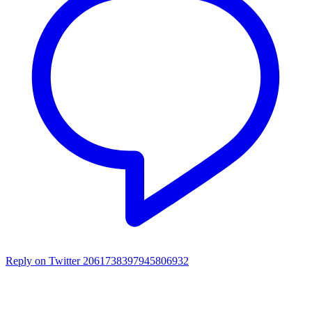
Reply on Twitter 2061738397945806932