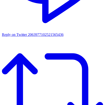
Reply on Twitter 2063977102521565436