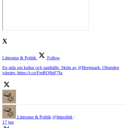
X
Litteratur & Politik
Follow
En sida om kultur och samhälle. Sköts av @Bergmark. Obunden
vänster. https://t.co/FmRQ8pF7fa
Litteratur & Politik
@littpolitik
·
17 jun