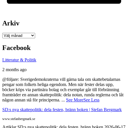
Arkiv
Arkiv
Facebook
Litteratur & Politik
2 months ago
@följare: Sverigedemokraterna vill gärna tala om skattebetalarnas
pengar som folkets heliga egendom. Men när fester delas upp,
böcker köps via partinära bolag och exemplar går till förbränning
framträder en annan skattepolitik: dela notan, runda reglerna och låt
någon annan stå för principerna.
...
See More
See Less
SD:s nya skattepolitik: dela festen, bränn boken | Stefan Bergmark
www.stefanbergmark.se
Artiklar SD:s nya skattepolitik: dela festen, bränn boken 2026-06-17