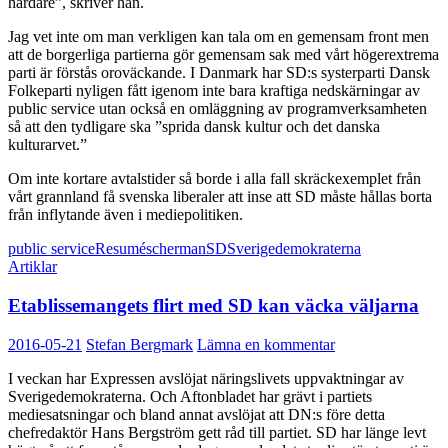
hårdare”, skriver han.
Jag vet inte om man verkligen kan tala om en gemensam front men
att de borgerliga partierna gör gemensam sak med vårt högerextrema
parti är förstås oroväckande. I Danmark har SD:s systerparti Dansk
Folkeparti nyligen fått igenom inte bara kraftiga nedskärningar av
public service utan också en omläggning av programverksamheten
så att den tydligare ska ”sprida dansk kultur och det danska
kulturarvet.”
Om inte kortare avtalstider så borde i alla fall skräckexemplet från
vårt grannland få svenska liberaler att inse att SD måste hållas borta
från inflytande även i mediepolitiken.
public service
Resumé
scherman
SD
Sverigedemokraterna
Artiklar
Etablissemangets flirt med SD kan väcka väljarna
2016-05-21
Stefan Bergmark
Lämna en kommentar
I veckan har Expressen avslöjat näringslivets uppvaktningar av
Sverigedemokraterna. Och Aftonbladet har grävt i partiets
mediesatsningar och bland annat avslöjat att DN:s före detta
chefredaktör Hans Bergström gett råd till partiet. SD har länge levt