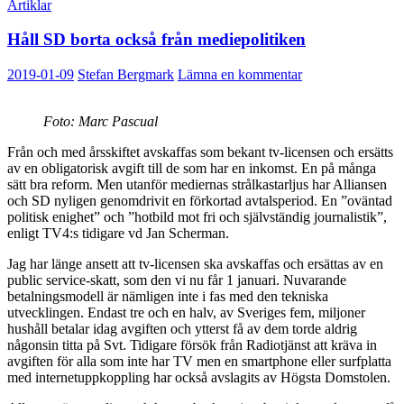
Artiklar
Håll SD borta också från mediepolitiken
2019-01-09
Stefan Bergmark
Lämna en kommentar
Foto: Marc Pascual
Från och med årsskiftet avskaffas som bekant tv-licensen och ersätts
av en obligatorisk avgift till de som har en inkomst. En på många
sätt bra reform. Men utanför mediernas strålkastarljus har Alliansen
och SD nyligen genomdrivit en förkortad avtalsperiod. En ”oväntad
politisk enighet” och ”hotbild mot fri och självständig journalistik”,
enligt TV4:s tidigare vd Jan Scherman.
Jag har länge ansett att tv-licensen ska avskaffas och ersättas av en
public service-skatt, som den vi nu får 1 januari. Nuvarande
betalningsmodell är nämligen inte i fas med den tekniska
utvecklingen. Endast tre och en halv, av Sveriges fem, miljoner
hushåll betalar idag avgiften och ytterst få av dem torde aldrig
någonsin titta på Svt. Tidigare försök från Radiotjänst att kräva in
avgiften för alla som inte har TV men en smartphone eller surfplatta
med internetuppkoppling har också avslagits av Högsta Domstolen.