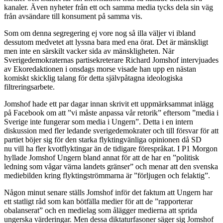
kanaler. Även nyheter från ett och samma media tycks dela sin väg
från avsändare till konsument på samma vis.
Som om denna segregering ej vore nog så illa väljer vi ibland
dessutom medvetet att lyssna bara med ena örat. Det är mänskligt
men inte en särskilt vacker sida av mänskligheten. När
Sverigedemokraternas partisekreterare Richard Jomshof intervjuades
av Ekoredaktionen i onsdags morse visade han upp en nästan
komiskt skicklig talang för detta självpåtagna ideologiska
filtreringsarbete.
Jomshof hade ett par dagar innan skrivit ett uppmärksammat inlägg
på Facebook om att ”vi måste anpassa vår retorik” eftersom ”media i
Sverige inte fungerar som media i Ungern”. Detta i en intern
diskussion med fler ledande sverigedemokrater och till försvar för att
partiet böjer sig för den starka flyktingvänliga opinionen då SD
nu vill ha fler kvotflyktingar än de tidigare förespråkat. I P1 Morgon
hyllade Jomshof Ungern bland annat för att de har en ”politisk
ledning som vågar värna landets gränser” och menar att den svenska
mediebilden kring flyktingströmmarna är ”förljugen och felaktig”.
Någon minut senare ställs Jomshof inför det faktum att Ungern har
ett statligt råd som kan bötfälla medier för att de ”rapporterar
obalanserat” och en medielag som ålägger medierna att sprida
ungerska värderingar. Men dessa diktaturfasoner säger sig Jomshof