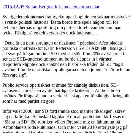
2015-12-05
Stefan Bergmark
Lämna en kommentar
Sverigedemokraternas framryckningar i opinionen saknar motstycke
i svensk politisk hitstoria. Detta borde inte spela någon roll för
nyhetmediernas rapportering om partiets förehavanden kan man
tycka. Riktigt så enkelt verkar det dock inte vara…
”Detta är ett parti sprungen ur nazismen” påpekade Aftonbladets
politiska chefredaktör Karin Pettersson i SVT:s Aktuellt i tisdags. I
ett svar på frågan om inte SD med sitt stöd från 20% av väljarna i
senaste SCB-undersökningen nu borde släppas in i värmen.
Reportern klippte dock snabbt den historiska tråden då SD ”tagit
avstånd från de nazistiska kopplingarna och de ju inte är här och kan
försvara sig”.
Public service opartiskhet är ämne för ständig diskussion. SD-
svansen är förstås en av de ihärdigaste kritikerna. Att hela tiden
utsättas för ifrågasättanden verkar ha skapat en försiktighet kring allt
som har med partiet att göra.
Inför valet 2006, när SD fortfarande stod utanför riksdagen, skrev
jag en krönika i Skånska Dagbladet om att partiet inte får frysas ut.
”Släpp in SD” löd rubriken vilket förärade mig en åthutning på
Aftonbladets röda kultursida. Och inför valet 2010 efterlyste jag på
Helsingborgs Dagblads kultursida en journalistiskt ärlig hållning