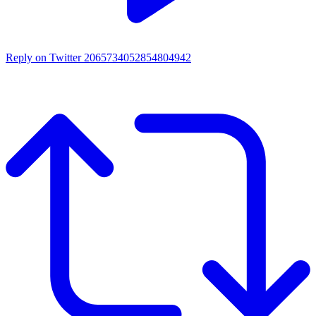
Reply on Twitter 2065734052854804942