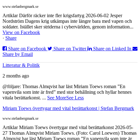
www.stefanbergmark.se
Artiklar Därför räcker inte fler krigsfartyg 2026-06-02 Jesper
Nordström Dagens krig utkämpas inte längre bara med vapen och
soldater. Istället sker striderna i cybervärlden, genom information...
View on Facebook
·
Share
Share on Facebook
Share on Twitter
Share on Linked In
Share by Email
Litteratur & Politik
2 months ago
@följare: Thomas Almqvist har läst Miriam Toews roman ”En
vapenvila som inte är fred” med stor behållning och hyllar hennes
vitala berättarkonst.
...
See More
See Less
Miriam Toews övertygar med vital berättarkonst | Stefan Bergmark
www.stefanbergmark.se
Artiklar Miriam Toews övertygar med vital berättarkonst 2026-05-
27 Thomas Almqvist Miriam Toews. (Foto: Carol Loewen) Thomas
Almqvist har läst Miriam Toews roman ”En vapenvila som inte är