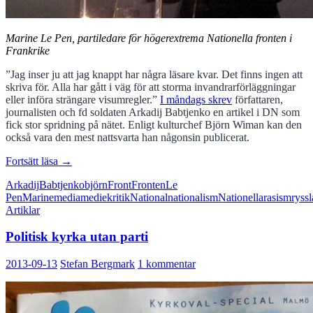
Marine Le Pen, partiledare för högerextrema Nationella fronten i
Frankrike
”Jag inser ju att jag knappt har några läsare kvar. Det finns ingen att
skriva för. Alla har gått i väg för att storma invandrarförläggningar
eller införa strängare visumregler.”
I måndags skrev
författaren,
journalisten och fd soldaten Arkadij Babtjenko en artikel i DN som
fick stor spridning på nätet. Enligt kulturchef Björn Wiman kan den
också vara den mest nattsvarta han någonsin publicerat.
Nationalisterna
Fortsätt läsa
→
är
Arkadij
Babtjenko
björn
Front
Fronten
Le
inga
Pen
Marine
media
mediekritik
National
nationalism
Nationella
rasism
ryss
underdogs
Artiklar
Politisk kyrka utan parti
2013-09-13
Stefan Bergmark
1 kommentar