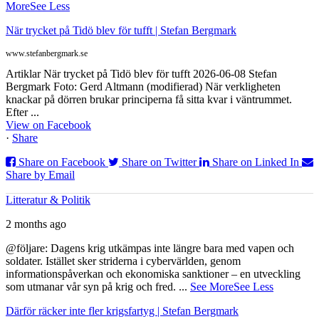
More
See Less
När trycket på Tidö blev för tufft | Stefan Bergmark
www.stefanbergmark.se
Artiklar När trycket på Tidö blev för tufft 2026-06-08 Stefan
Bergmark Foto: Gerd Altmann (modifierad) När verkligheten
knackar på dörren brukar principerna få sitta kvar i väntrummet.
Efter ...
View on Facebook
·
Share
Share on Facebook
Share on Twitter
Share on Linked In
Share by Email
Litteratur & Politik
2 months ago
@följare: Dagens krig utkämpas inte längre bara med vapen och
soldater. Istället sker striderna i cybervärlden, genom
informationspåverkan och ekonomiska sanktioner – en utveckling
som utmanar vår syn på krig och fred.
...
See More
See Less
Därför räcker inte fler krigsfartyg | Stefan Bergmark