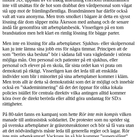
inte vill utsättas för de hot som drabbat den vårdpersonal som vågat
stå upp mot de främlingsfientliga. Brandmännen har därför också
valt att vara anonyma. Men trots smolket i bägare är detta en sjysst
lösning där dom slipper möta Åkesson med anhang och de senare
ändå får genomföra sitt arbetsplatsbesök. Visserligen på en tom
brandstation men helt klart en rimlig lösning för bägge parter.
Men inte en lösning för alla arbetsplatser. Sjukhus- eller skolpersonal
kan ju inte lämna sina jobb ens för några timmar. Principen att de
som ”berörs ska besluta” bör i sådana fall vara vägledande i största
möjliga mån. Om personal och patienter på ett sjukhus, eller
personal och elever på en skola, får sista ordet kan vi prata om
demokrati på riktigt. Visserligen kan det leda till att enskilda
individer som blir i minoritet på sina arbetsplatser kommer i kläm.
Men trots allt är detta så demokratiskt som det är möjligt och innebär
också en ”skademinimering” då det det öppnar för olika lokala
policies istället för centrala direktiv vilka antingen alltid kommer
köra över de direkt berörda eller alltid göra undantag för SD:s
rättigheter.
På 80-talet fanns en kampanj som hette
Rör inte min kompis
vilken
manade till antirasistisk solidaritet. De protester som nu sprider sig
på svenska arbetsplatser är gräsrotsreaktioner och bör så få vara utan
att det nödvändigtvis måste leda till generella regler och lagar. Rör
inte min arbetskamrat! Vackrare än så här kommer ”supervalåret”