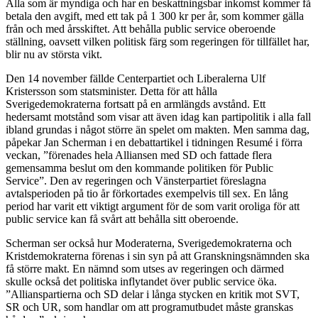
Alla som är myndiga och har en beskattningsbar inkomst kommer få
betala den avgift, med ett tak på 1 300 kr per år, som kommer gälla
från och med årsskiftet. Att behålla public service oberoende
ställning, oavsett vilken politisk färg som regeringen för tillfället har,
blir nu av största vikt.
Den 14 november fällde Centerpartiet och Liberalerna Ulf
Kristersson som statsminister. Detta för att hålla
Sverigedemokraterna fortsatt på en armlängds avstånd. Ett
hedersamt motstånd som visar att även idag kan partipolitik i alla fall
ibland grundas i något större än spelet om makten. Men samma dag,
påpekar Jan Scherman i en debattartikel i tidningen Resumé i förra
veckan, ”förenades hela Alliansen med SD och fattade flera
gemensamma beslut om den kommande politiken för Public
Service”. Den av regeringen och Vänsterpartiet föreslagna
avtalsperioden på tio år förkortades exempelvis till sex. En lång
period har varit ett viktigt argument för de som varit oroliga för att
public service kan få svårt att behålla sitt oberoende.
Scherman ser också hur Moderaterna, Sverigedemokraterna och
Kristdemokraterna förenas i sin syn på att Granskningsnämnden ska
få större makt. En nämnd som utses av regeringen och därmed
skulle också det politiska inflytandet över public service öka.
”Allianspartierna och SD delar i långa stycken en kritik mot SVT,
SR och UR, som handlar om att programutbudet måste granskas