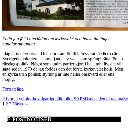
Enda jag fått i brevlådan om kyrkovalet och halva tidningen
handlar om annat
Idag är det kyrkoval. Det som framförallt intresserat medierna är
Sverigedemokraternas utnyttjande av valet som språngbräda för sin
riksdagspolitik. Något som andra partier gjort i hela mitt liv, det vill
säga sedan 1970 då jag föddes och det första kyrkovalet hölls. Men
en kyrka utan politisk styrning är inte heller önskvärd eller ens
möjlig.
Politisk
Fortsätt läsa
→
kyrka
Historia
kyrka
kyrkoval
partipolitik
politik
SAP
SD
socialdemokraterna
Sv
utan
Inläggsnavigering
1
2
3
Nästa →
parti
E-POSTNOTISER