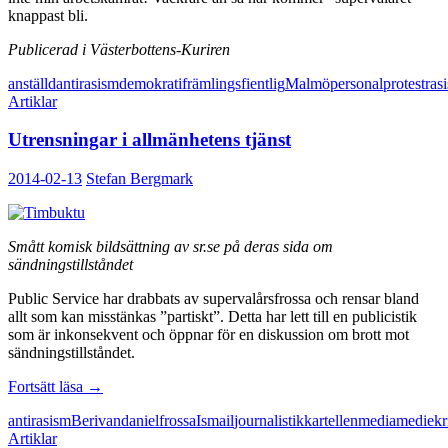
knappast bli.
Publicerad i Västerbottens-Kuriren
anställd
antirasism
demokrati
främlingsfientlig
Malmö
personal
protest
ras
Artiklar
Utrensningar i allmänhetens tjänst
2014-02-13
Stefan Bergmark
Smått komisk bildsättning av sr.se på deras sida om
sändningstillståndet
Public Service har drabbats av supervalårsfrossa och rensar bland
allt som kan misstänkas ”partiskt”. Detta har lett till en publicistik
som är inkonsekvent och öppnar för en diskussion om brott mot
sändningstillståndet.
Utrensningar
Fortsätt läsa
→
i
antirasism
Berivan
daniel
frossa
Ismail
journalistik
kartellen
media
mediekri
allmänhetens
Artiklar
tjänst