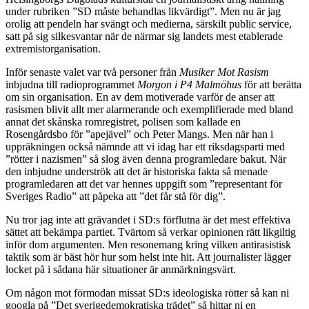
under rubriken ”SD måste behandlas likvärdigt”. Men nu är jag
orolig att pendeln har svängt och medierna, särskilt public service,
satt på sig silkesvantar när de närmar sig landets mest etablerade
extremistorganisation.
Inför senaste valet var två personer från
Musiker Mot Rasism
inbjudna till radioprogrammet
Morgon i P4 Malmöhus
för att berätta
om sin organisation. En av dem motiverade varför de anser att
rasismen blivit allt mer alarmerande och exemplifierade med bland
annat det skånska romregistret, polisen som kallade en
Rosengårdsbo för ”apejävel” och Peter Mangs. Men när han i
uppräkningen också nämnde att vi idag har ett riksdagsparti med
”rötter i nazismen” så slog även denna programledare bakut. När
den inbjudne underströk att det är historiska fakta så menade
programledaren att det var hennes uppgift som ”representant för
Sveriges Radio” att påpeka att ”det får stå för dig”.
Nu tror jag inte att grävandet i SD:s förflutna är det mest effektiva
sättet att bekämpa partiet. Tvärtom så verkar opinionen rätt likgiltig
inför dom argumenten. Men resonemang kring vilken antirasistisk
taktik som är bäst hör hur som helst inte hit. Att journalister lägger
locket på i sådana här situationer är anmärkningsvärt.
Om någon mot förmodan missat SD:s ideologiska rötter så kan ni
googla på ”Det sverigedemokratiska trädet” så hittar ni en