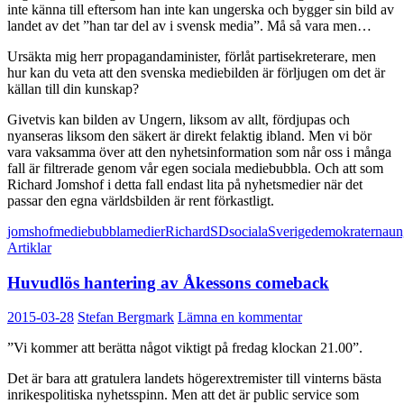
inte känna till eftersom han inte kan ungerska och bygger sin bild av
landet av det ”han tar del av i svensk media”. Må så vara men…
Ursäkta mig herr propagandaminister, förlåt partisekreterare, men
hur kan du veta att den svenska mediebilden är förljugen om det är
källan till din kunskap?
Givetvis kan bilden av Ungern, liksom av allt, fördjupas och
nyanseras liksom den säkert är direkt felaktig ibland. Men vi bör
vara vaksamma över att den nyhetsinformation som når oss i många
fall är filtrerade genom vår egen sociala mediebubbla. Och att som
Richard Jomshof i detta fall endast lita på nyhetsmedier när det
passar den egna världsbilden är rent förkastligt.
jomshof
mediebubbla
medier
Richard
SD
sociala
Sverigedemokraterna
un
Artiklar
Huvudlös hantering av Åkessons comeback
2015-03-28
Stefan Bergmark
Lämna en kommentar
”Vi kommer att berätta något viktigt på fredag klockan 21.00”.
Det är bara att gratulera landets högerextremister till vinterns bästa
inrikespolitiska nyhetsspinn. Men att det är public service som