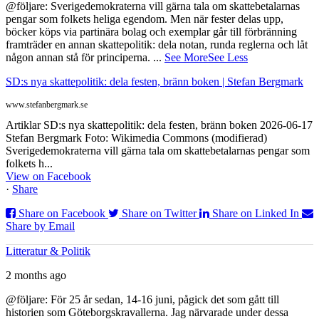
@följare: Sverigedemokraterna vill gärna tala om skattebetalarnas
pengar som folkets heliga egendom. Men när fester delas upp,
böcker köps via partinära bolag och exemplar går till förbränning
framträder en annan skattepolitik: dela notan, runda reglerna och låt
någon annan stå för principerna.
...
See More
See Less
SD:s nya skattepolitik: dela festen, bränn boken | Stefan Bergmark
www.stefanbergmark.se
Artiklar SD:s nya skattepolitik: dela festen, bränn boken 2026-06-17
Stefan Bergmark Foto: Wikimedia Commons (modifierad)
Sverigedemokraterna vill gärna tala om skattebetalarnas pengar som
folkets h...
View on Facebook
·
Share
Share on Facebook
Share on Twitter
Share on Linked In
Share by Email
Litteratur & Politik
2 months ago
@följare: För 25 år sedan, 14-16 juni, pågick det som gått till
historien som Göteborgskravallerna. Jag närvarade under dessa