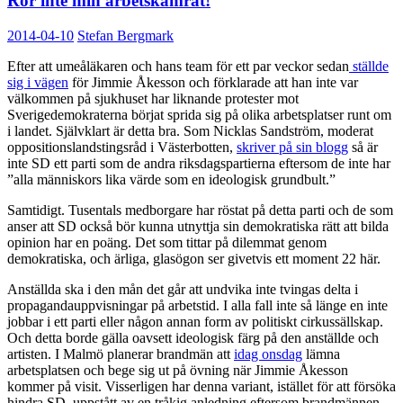
Rör inte min arbetskamrat!
2014-04-10
Stefan Bergmark
Efter att umeåläkaren och hans team för ett par veckor sedan
ställde
sig i vägen
för Jimmie Åkesson och förklarade att han inte var
välkommen på sjukhuset har liknande protester mot
Sverigedemokraterna börjat sprida sig på olika arbetsplatser runt om
i landet. Självklart är detta bra. Som Nicklas Sandström, moderat
oppositionslandstingsråd i Västerbotten,
skriver på sin blogg
så är
inte SD ett parti som de andra riksdagspartierna eftersom de inte har
”alla människors lika värde som en ideologisk grundbult.”
Samtidigt. Tusentals medborgare har röstat på detta parti och de som
anser att SD också bör kunna utnyttja sin demokratiska rätt att bilda
opinion har en poäng. Det som tittar på dilemmat genom
demokratiska, och ärliga, glasögon ser givetvis ett moment 22 här.
Anställda ska i den mån det går att undvika inte tvingas delta i
propagandauppvisningar på arbetstid. I alla fall inte så länge en inte
jobbar i ett parti eller någon annan form av politiskt cirkussällskap.
Och detta borde gälla oavsett ideologisk färg på den anställde och
artisten. I Malmö planerar brandmän att
idag onsdag
lämna
arbetsplatsen och bege sig ut på övning när Jimmie Åkesson
kommer på visit. Visserligen har denna variant, istället för att försöka
hindra SD, uppstått av en tråkig anledning eftersom brandmännen