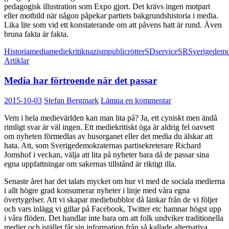
pedagogisk illustration som Expo gjort. Det krävs ingen motpart
eller motbild när någon påpekar partiets bakgrundshistoria i media.
Lika lite som vid ett konstaterande om att påvens hatt är rund. Även
bruna fakta är fakta.
Historia
media
mediekritik
nazism
public
rötter
SD
service
SR
Sverigedemo
Artiklar
Media har förtroende när det passar
2015-10-03
Stefan Bergmark
Lämna en kommentar
Vem i hela medievärlden kan man lita på? Ja, ett cyniskt men ändå
rimligt svar är väl ingen. Ett mediekritiskt öga är aldrig fel oavsett
om nyheten förmedlas av husorganet eller det media du älskar att
hata. Att, som Sverigedemokraternas partisekreterare Richard
Jomshof i veckan, välja att lita på nyheter bara då de passar sina
egna uppfattningar om sakernas tillstånd är riktigt illa.
Senaste året har det talats mycket om hur vi med de sociala medierna
i allt högre grad konsumerar nyheter i linje med våra egna
övertygelser. Att vi skapar mediebubblor då länkar från de vi följer
och vars inlägg vi gillar på Facebook, Twitter etc hamnar högst upp
i våra flöden. Det handlar inte bara om att folk undviker traditionella
medier och istället får sin information från så kallade alternativa