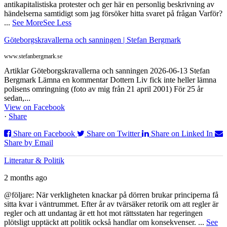
antikapitalistiska protester och ger här en personlig beskrivning av
händelserna samtidigt som jag försöker hitta svaret på frågan Varför?
...
See More
See Less
Göteborgskravallerna och sanningen | Stefan Bergmark
www.stefanbergmark.se
Artiklar Göteborgskravallerna och sanningen 2026-06-13 Stefan
Bergmark Lämna en kommentar Dottern Liv fick inte heller lämna
polisens omringning (foto av mig från 21 april 2001) För 25 år
sedan,...
View on Facebook
·
Share
Share on Facebook
Share on Twitter
Share on Linked In
Share by Email
Litteratur & Politik
2 months ago
@följare: När verkligheten knackar på dörren brukar principerna få
sitta kvar i väntrummet. Efter år av tvärsäker retorik om att regler är
regler och att undantag är ett hot mot rättsstaten har regeringen
plötsligt upptäckt att politik också handlar om konsekvenser.
...
See