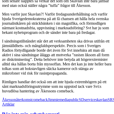
som senare släpptes så verkar det som om Skavlan inte bara jamsar
med utan också ställer några ”tuffa” frågor till Åkesson.
Men varför just Skavlan?! Varför fredagsunderhållning och varför
bjuda Sverigedemokraterna på att få chansen att hålla hela svenska
journalistkåren på sträckbänken i sin magnifika, och förmodligen
närmast kostnadsfria, uppvisning i marknadsföring? Svt har ju som
bekant nyhetsprogram och de sänder inte bara på fredagar.
I sändningstillståndet står det att verksamheten ska drivas utifrån ett
jämställdhets- och mångfaldsperspektiv. Precis som i Sveriges
Radios förtydligande borde det även för Svt innebära att man då
aktivt i sina sändningar åläggs att motverka ”rasism liksom all form
av diskriminering”. Detta behöver inte betyda att högerextremister
alltid ska hållas borta från myssoffan. Men det kan ju inte heller bara
tolkas som att bokstavligen släcka kameror och stänga av
mikrofoner vid risk för rasistpropaganda.
Rimligen handlar det också om att inte bjuda extremhögern på ett
sånt marknadsföringsutrymme som nu uppstod tack vare Svt:s
huvudlösa hantering av Åkessons comeback.
Åkesson
återkomst
comeback
Jimmie
media
public
SD
service
skavlan
SR
Artiklar