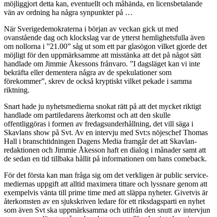
möjliggjort detta kan, eventuellt och måhända, en licensbetalande
vän av ordning ha några synpunkter på …
När Sverigedemokraterna i början av veckan gick ut med
ovanstående dag och klockslag var de ytterst hemlighetsfulla även
om nollorna i ”21.00” såg ut som ett par glasögon vilket gjorde det
möjligt för den uppmärksamme att misstänka att det på något sätt
handlade om Jimmie Åkessons frånvaro. ”I dagsläget kan vi inte
bekräfta eller dementera några av de spekulationer som
förekommer”, skrev de också kryptiskt vilket pekade i samma
riktning.
Snart hade ju nyhetsmedierna snokat rätt på att det mycket riktigt
handlade om partiledarens återkomst och att den skulle
offentliggöras i formen av fredagsunderhållning, det vill säga i
Skavlans show på Svt. Av en intervju med Svt:s nöjeschef Thomas
Hall i branschtidningen Dagens Media framgår det att Skavlan-
redaktionen och Jimmie Åkesson haft en dialog i månader samt att
de sedan en tid tillbaka hållit på informationen om hans comeback.
För det första kan man fråga sig om det verkligen är public service-
mediernas uppgift att alltid maximera tittare och lyssnare genom att
exempelvis vänta till prime time med att släppa nyheter. Givetvis är
återkomsten av en sjukskriven ledare för ett riksdagsparti en nyhet
som även Svt ska uppmärksamma och utifrån den snutt av intervjun