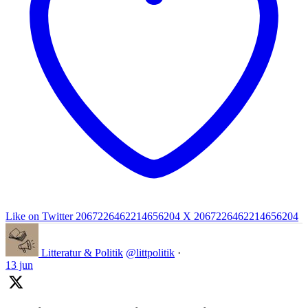
Like on Twitter 2067226462214656204
X
2067226462214656204
Litteratur & Politik
@littpolitik
·
13 jun