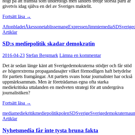
högt på att framstå som underdogs men landets tredje största parti är
givetvis idag själva en del av Sveriges maktelit.
Etablissemangets
Fortsätt läsa
→
flirt
Aftonbladet
Åkesson
etablissemang
Expressen
Jimmie
media
SD
Sverige
med
Artiklar
SD
kan
SD:s mediepolitik skadar demokratin
väcka
väljarna
2016-04-23
Stefan Bergmark
Lämna en kommentar
Det är sedan länge känt att Sverigedemokraterna stödjer och får stöd
av högerextrema propagandasajter vilket förmodligen haft betydelse
för partiets framgångar. Att partiets svans hotar journalister har också
uppmärksammats. Men är företrädarnas egna ofta starka
mediekritiska uttalanden en medveten strategi för att undergräva
journalistiken?
SD:s
Fortsätt läsa
→
mediepolitik
media
mediekritik
mediepolitik
polen
SD
Sverige
Sverigedemokraterna
un
skadar
Artiklar
demokratin
Nyhetsmedia får inte tysta bruna fakta