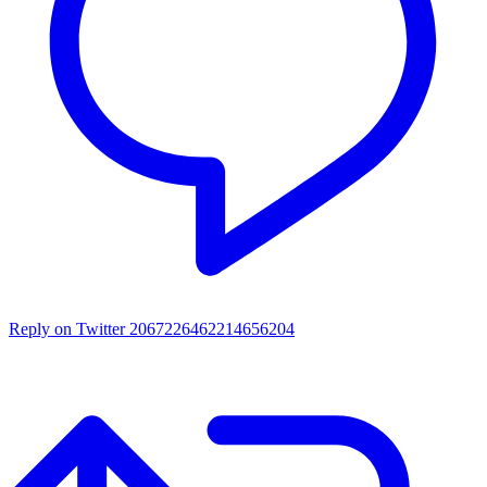
Reply on Twitter 2067226462214656204