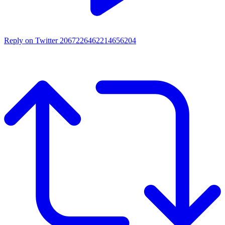
Reply on Twitter 2067226462214656204