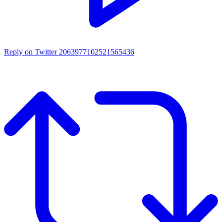
Reply on Twitter 2063977102521565436