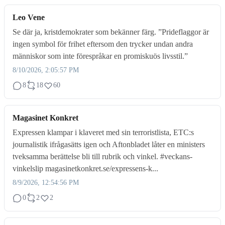
Leo Vene
Se där ja, kristdemokrater som bekänner färg. ”Prideflaggor är
ingen symbol för frihet eftersom den trycker undan andra
människor som inte förespråkar en promiskuös livsstil.”
8/10/2026, 2:05:57 PM
8
18
60
Magasinet Konkret
Expressen klampar i klaveret med sin terroristlista, ETC:s
journalistik ifrågasätts igen och Aftonbladet låter en ministers
tveksamma berättelse bli till rubrik och vinkel. #veckans-
vinkelslip magasinetkonkret.se/expressens-k...
8/9/2026, 12:54:56 PM
0
2
2