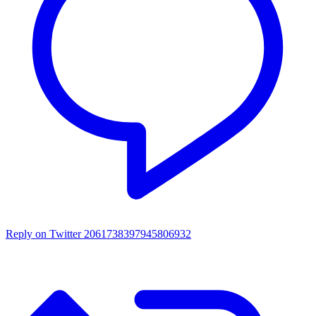
Reply on Twitter 2061738397945806932