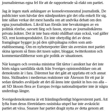
journalisternas egna fel för att de rapporterade så elakt om partiet.
Jag är ingen stark anhängare av konsekvensneutral journalistik. De
publicister som hävdar den ståndpunkten gör det ofta enkelt för sig.
Inte sällan verkar det mest handla om att undvika debatt om den
egna journalistiken. Likväl kan förstås inte bevakningen av en
politisk rörelse, oavsett färg och fason, styras av journalistkårens
privata åsikter. Det är inte bara etiskt ohållbart utan också, vad gäller
SD, rent kontraproduktivt. En inte obetydlig del av deras
framgångar bygger ju på den självpåtagna rollen som anti-
etablissemang. Om en nyhetsreporter låter sin aversion mot partiet
skina igenom så finns det tusen sajter, bloggar, twitterkonton och
kommentarsfältherrar som gör politik av situationen.
När kungen och svenska ministrar fått tårtor i ansiktet har det inte
hörts några samfällda skrik från Sveriges opinionsbildare om att
demokratin är i fara. Däremot har det gått att uppfatta ett och annat
fniss. Skillnaden i mediernas reaktioner när Åkesson för ett par år
sedan tårtades avslöjade att det då ännu inte sjunkit in hos oss alla –
att SD liksom flera av Europas övriga nationalistpartier inte är några
underdogs längre.
Sverigedemokraterna är ett främlingsfientligt högerextremt parti. Att
lyfta fram deras företrädares rasistiska utspel har inte avskräckt
partiet att växa. Snarare har partiet dragit nytta av detta genom att