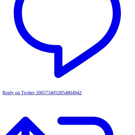
Reply on Twitter 2065734052854804942