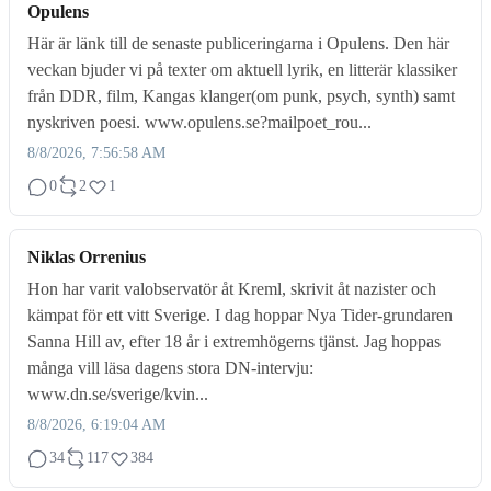
Opulens
Här är länk till de senaste publiceringarna i Opulens. Den här
veckan bjuder vi på texter om aktuell lyrik, en litterär klassiker
från DDR, film, Kangas klanger(om punk, psych, synth) samt
nyskriven poesi. www.opulens.se?mailpoet_rou...
8/8/2026, 7:56:58 AM
0
2
1
Niklas Orrenius
Hon har varit valobservatör åt Kreml, skrivit åt nazister och
kämpat för ett vitt Sverige. I dag hoppar Nya Tider-grundaren
Sanna Hill av, efter 18 år i extremhögerns tjänst. Jag hoppas
många vill läsa dagens stora DN-intervju:
www.dn.se/sverige/kvin...
8/8/2026, 6:19:04 AM
34
117
384