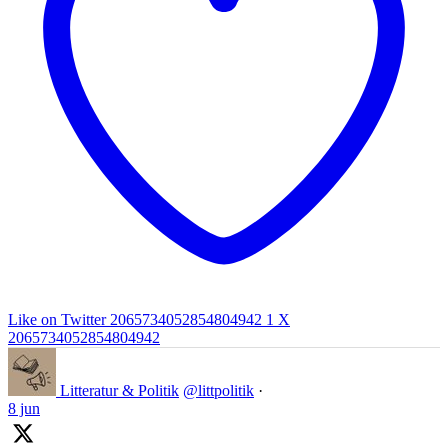
Like on Twitter 2065734052854804942
1
X
2065734052854804942
Litteratur & Politik
@littpolitik
·
8 jun