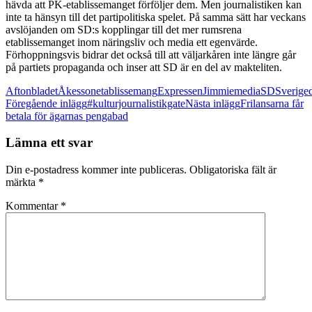
hävda att PK-etablissemanget förföljer dem. Men journalistiken kan
inte ta hänsyn till det partipolitiska spelet. På samma sätt har veckans
avslöjanden om SD:s kopplingar till det mer rumsrena
etablissemanget inom näringsliv och media ett egenvärde.
Förhoppningsvis bidrar det också till att väljarkåren inte längre går
på partiets propaganda och inser att SD är en del av makteliten.
Aftonbladet
Åkesson
etablissemang
Expressen
Jimmie
media
SD
Sverige
Inläggsnavigering
Föregående inlägg
#kulturjournalistikgate
Nästa inlägg
Frilansarna får
betala för ägarnas pengabad
Lämna ett svar
Din e-postadress kommer inte publiceras.
Obligatoriska fält är
märkta
*
Kommentar
*