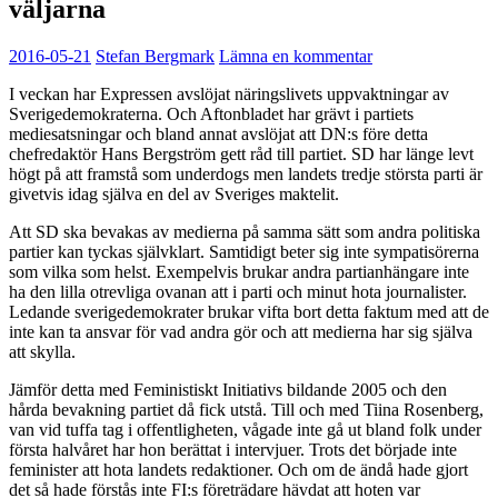
väljarna
2016-05-21
Stefan Bergmark
Lämna en kommentar
I veckan har Expressen avslöjat näringslivets uppvaktningar av
Sverigedemokraterna. Och Aftonbladet har grävt i partiets
mediesatsningar och bland annat avslöjat att DN:s före detta
chefredaktör Hans Bergström gett råd till partiet. SD har länge levt
högt på att framstå som underdogs men landets tredje största parti är
givetvis idag själva en del av Sveriges maktelit.
Att SD ska bevakas av medierna på samma sätt som andra politiska
partier kan tyckas självklart. Samtidigt beter sig inte sympatisörerna
som vilka som helst. Exempelvis brukar andra partianhängare inte
ha den lilla otrevliga ovanan att i parti och minut hota journalister.
Ledande sverigedemokrater brukar vifta bort detta faktum med att de
inte kan ta ansvar för vad andra gör och att medierna har sig själva
att skylla.
Jämför detta med Feministiskt Initiativs bildande 2005 och den
hårda bevakning partiet då fick utstå. Till och med Tiina Rosenberg,
van vid tuffa tag i offentligheten, vågade inte gå ut bland folk under
första halvåret har hon berättat i intervjuer. Trots det började inte
feminister att hota landets redaktioner. Och om de ändå hade gjort
det så hade förstås inte FI:s företrädare hävdat att hoten var