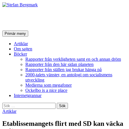
Stefan Bergmark
Sök
Hoppa
Primär meny
till
innehåll
Artiklar
Om sajten
Böcker
Rapporter från verkligheten samt en och annan dröm
Rapporter från den här sidan planeten
Rapporter från ställen jag brukar hänga på
2000-talets vänster, en antologi om socialismens
utveckling
Medierna som megafoner
Ockelbo is a nice place
Internetgrannar
Sök
efter:
Artiklar
Etablissemangets flirt med SD kan väcka