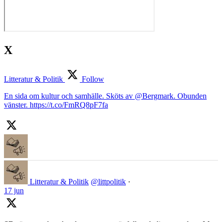
X
Litteratur & Politik
Follow
En sida om kultur och samhälle. Sköts av @Bergmark. Obunden
vänster. https://t.co/FmRQ8pF7fa
Litteratur & Politik
@littpolitik
·
17 jun