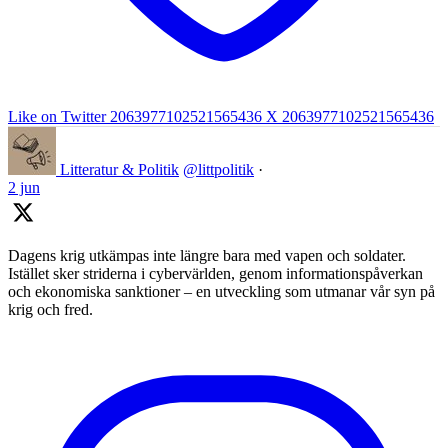
Like on Twitter 2063977102521565436
X
2063977102521565436
Litteratur & Politik
@littpolitik
·
2 jun
Dagens krig utkämpas inte längre bara med vapen och soldater.
Istället sker striderna i cybervärlden, genom informationspåverkan
och ekonomiska sanktioner – en utveckling som utmanar vår syn på
krig och fred.