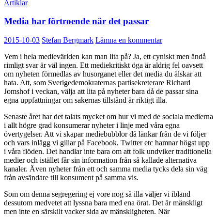
Artiklar
Media har förtroende när det passar
2015-10-03
Stefan Bergmark
Lämna en kommentar
Vem i hela medievärlden kan man lita på? Ja, ett cyniskt men ändå
rimligt svar är väl ingen. Ett mediekritiskt öga är aldrig fel oavsett
om nyheten förmedlas av husorganet eller det media du älskar att
hata. Att, som Sverigedemokraternas partisekreterare Richard
Jomshof i veckan, välja att lita på nyheter bara då de passar sina
egna uppfattningar om sakernas tillstånd är riktigt illa.
Senaste året har det talats mycket om hur vi med de sociala medierna
i allt högre grad konsumerar nyheter i linje med våra egna
övertygelser. Att vi skapar mediebubblor då länkar från de vi följer
och vars inlägg vi gillar på Facebook, Twitter etc hamnar högst upp
i våra flöden. Det handlar inte bara om att folk undviker traditionella
medier och istället får sin information från så kallade alternativa
kanaler. Även nyheter från ett och samma media tycks dela sin väg
från avsändare till konsument på samma vis.
Som om denna segregering ej vore nog så illa väljer vi ibland
dessutom medvetet att lyssna bara med ena örat. Det är mänskligt
men inte en särskilt vacker sida av mänskligheten. När