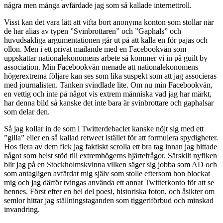
några men många avfärdade jag som så kallade internettroll.
Visst kan det vara lätt att vifta bort anonyma konton som stollar när
de har alias av typen ”Svinbrottaren” och ”Gaphals” och
huvudsakliga argumentationen går ut på att kalla en för pajas och
ollon. Men i ett privat mailande med en Facebookvän som
uppskattar nationalekonomens arbete så kommer vi in på guilt by
association. Min Facebookvän menade att nationalekonomens
högerextrema följare kan ses som lika suspekt som att jag associeras
med journalisten. Tanken svindlade lite. Om nu min Facebookvän,
en vettig och inte på något vis extrem människa vad jag har märkt,
har denna bild så kanske det inte bara är svinbrottare och gaphalsar
som delar den.
Så jag kollar in de som i Twitterdebaclet kanske nöjt sig med ett
”gilla” eller en så kallad retweet istället för att formulera spydigheter.
Hos flera av dem fick jag faktiskt scrolla ett bra tag innan jag hittade
något som helst stöd till extremhögerns hjärtefrågor. Särskilt nyfiken
blir jag på en Stockholmskvinna vilken säger sig jobba som AD och
som antagligen avfärdat mig själv som stolle eftersom hon blockat
mig och jag därför tvingas använda ett annat Twitterkonto för att se
hennes. Först efter en hel del poesi, historiska foton, och åsikter om
semlor hittar jag ställningstaganden som tiggeriförbud och minskad
invandring.