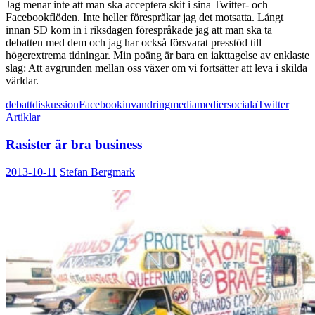
Jag menar inte att man ska acceptera skit i sina Twitter- och
Facebookflöden. Inte heller förespråkar jag det motsatta. Långt
innan SD kom in i riksdagen förespråkade jag att man ska ta
debatten med dem och jag har också försvarat presstöd till
högerextrema tidningar. Min poäng är bara en iakttagelse av enklaste
slag: Att avgrunden mellan oss växer om vi fortsätter att leva i skilda
världar.
debatt
diskussion
Facebook
invandring
media
medier
sociala
Twitter
Artiklar
Rasister är bra business
2013-10-11
Stefan Bergmark