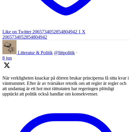
Like on Twitter 2065734052854804942
1
X
2065734052854804942
Litteratur & Politik
@littpolitik
·
8 jun
När verkligheten knackar på dörren brukar principerna få sitta kvar i
väntrummet. Efter år av tvärsäker retorik om att regler är regler och
att undantag är ett hot mot rättsstaten har regeringen plötsligt
upptäckt att politik också handlar om konsekvenser.