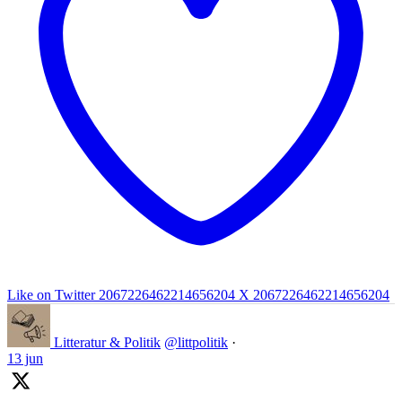
Like on Twitter 2067226462214656204
X
2067226462214656204
Litteratur & Politik
@littpolitik
·
13 jun