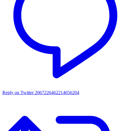
Reply on Twitter 2067226462214656204