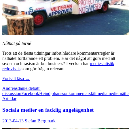
Näthat på turné
Trots att de flesta tidningar infört hårdare kommentarsregler är
näthatet fortfarande ett problem. Har det något att göra med att
sexism och rasism är bra business? I veckan har
mediestatistik
redovisats
som gör frågan relevant.
Rasister
Fortsätt läsa
→
är
Andreas
daniel
debatt.
bra
diskussion
Facebook
Heinö
johansson
kommentarsfält
media
medier
nätha
business
Artiklar
Sociala medier en facklig angelägenhet
2013-04-13
Stefan Bergmark