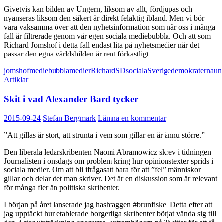
Givetvis kan bilden av Ungern, liksom av allt, fördjupas och
nyanseras liksom den säkert är direkt felaktig ibland. Men vi bör
vara vaksamma över att den nyhetsinformation som når oss i många
fall är filtrerade genom vår egen sociala mediebubbla. Och att som
Richard Jomshof i detta fall endast lita på nyhetsmedier när det
passar den egna världsbilden är rent förkastligt.
jomshof
mediebubbla
medier
Richard
SD
sociala
Sverigedemokraterna
un
Artiklar
Skit i vad Alexander Bard tycker
2015-09-24
Stefan Bergmark
Lämna en kommentar
”Att gillas är stort, att strunta i vem som gillar en är ännu större.”
Den liberala ledarskribenten Naomi Abramowicz skrev i tidningen
Journalisten i onsdags om problem kring hur opinionstexter sprids i
sociala medier. Om att bli ifrågasatt bara för att ”fel” människor
gillar och delar det man skriver. Det är en diskussion som är relevant
för många fler än politiska skribenter.
I början på året lanserade jag hashtaggen #brunfiske. Detta efter att
jag upptäckt hur etablerade borgerliga skribenter börjat vända sig till