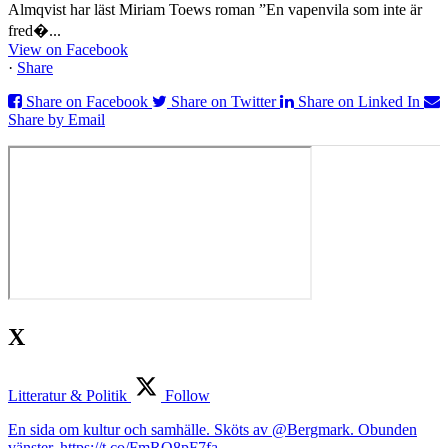
Almqvist har läst Miriam Toews roman ”En vapenvila som inte är
fred�...
View on Facebook
·
Share
Share on Facebook
Share on Twitter
Share on Linked In
Share by Email
X
Litteratur & Politik
Follow
En sida om kultur och samhälle. Sköts av @Bergmark. Obunden
vänster. https://t.co/FmRQ8pF7fa