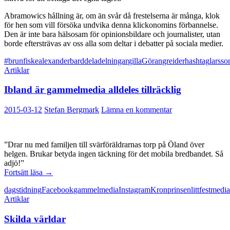
Abramowics hållning är, om än svår då frestelserna är många, klok
för hen som vill försöka undvika denna klickonomins förbannelse.
Den är inte bara hälsosam för opinionsbildare och journalister, utan
borde eftersträvas av oss alla som deltar i debatter på sociala medier.
#brunfiske
alexander
bard
dela
delningar
gilla
Göran
greider
hashtag
larsso
Artiklar
Ibland är gammelmedia alldeles tillräcklig
2015-03-12
Stefan Bergmark
Lämna en kommentar
”Drar nu med familjen till svärföräldrarnas torp på Öland över
helgen. Brukar betyda ingen täckning för det mobila bredbandet. Så
adjö!”
Ibland
Fortsätt läsa
→
är
dagstidning
Facebook
gammelmedia
Instagram
Kronprinsen
littfest
media
gammelmedia
Artiklar
alldeles
tillräcklig
Skilda världar