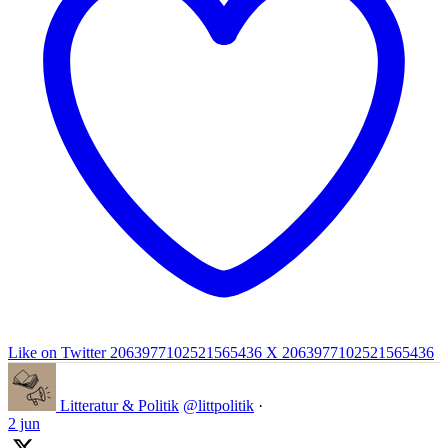
Like on Twitter 2063977102521565436
X
2063977102521565436
Litteratur & Politik
@littpolitik
·
2 jun