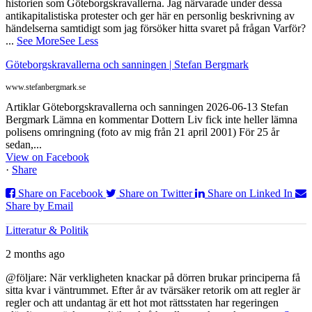
historien som Göteborgskravallerna. Jag närvarade under dessa
antikapitalistiska protester och ger här en personlig beskrivning av
händelserna samtidigt som jag försöker hitta svaret på frågan Varför?
...
See More
See Less
Göteborgskravallerna och sanningen | Stefan Bergmark
www.stefanbergmark.se
Artiklar Göteborgskravallerna och sanningen 2026-06-13 Stefan
Bergmark Lämna en kommentar Dottern Liv fick inte heller lämna
polisens omringning (foto av mig från 21 april 2001) För 25 år
sedan,...
View on Facebook
·
Share
Share on Facebook
Share on Twitter
Share on Linked In
Share by Email
Litteratur & Politik
2 months ago
@följare: När verkligheten knackar på dörren brukar principerna få
sitta kvar i väntrummet. Efter år av tvärsäker retorik om att regler är
regler och att undantag är ett hot mot rättsstaten har regeringen