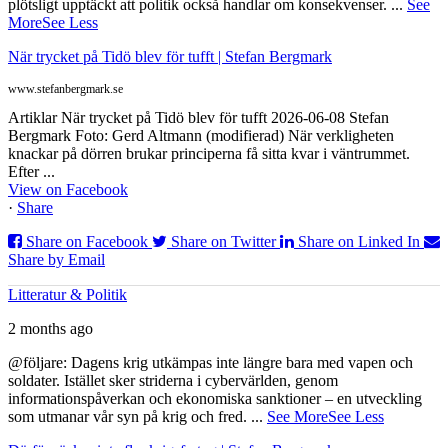
plötsligt upptäckt att politik också handlar om konsekvenser.
...
See
More
See Less
När trycket på Tidö blev för tufft | Stefan Bergmark
www.stefanbergmark.se
Artiklar När trycket på Tidö blev för tufft 2026-06-08 Stefan
Bergmark Foto: Gerd Altmann (modifierad) När verkligheten
knackar på dörren brukar principerna få sitta kvar i väntrummet.
Efter ...
View on Facebook
·
Share
Share on Facebook
Share on Twitter
Share on Linked In
Share by Email
Litteratur & Politik
2 months ago
@följare: Dagens krig utkämpas inte längre bara med vapen och
soldater. Istället sker striderna i cybervärlden, genom
informationspåverkan och ekonomiska sanktioner – en utveckling
som utmanar vår syn på krig och fred.
...
See More
See Less