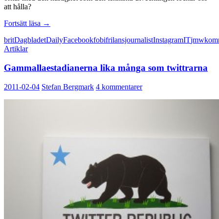
att hålla?
Sociala
Fortsätt läsa
→
medier
brit
Dagbladet
Daily
Facebook
fobi
frilansjournalist
Instagram
IT
jmw
kom
en
Artiklar
facklig
angelägenhet
Gammallaestadianerna lika många som twittrarna
2011-02-04
Stefan Bergmark
4 kommentarer