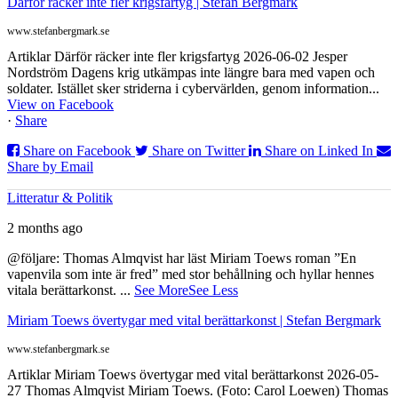
Därför räcker inte fler krigsfartyg | Stefan Bergmark
www.stefanbergmark.se
Artiklar Därför räcker inte fler krigsfartyg 2026-06-02 Jesper
Nordström Dagens krig utkämpas inte längre bara med vapen och
soldater. Istället sker striderna i cybervärlden, genom information...
View on Facebook
·
Share
Share on Facebook
Share on Twitter
Share on Linked In
Share by Email
Litteratur & Politik
2 months ago
@följare: Thomas Almqvist har läst Miriam Toews roman ”En
vapenvila som inte är fred” med stor behållning och hyllar hennes
vitala berättarkonst.
...
See More
See Less
Miriam Toews övertygar med vital berättarkonst | Stefan Bergmark
www.stefanbergmark.se
Artiklar Miriam Toews övertygar med vital berättarkonst 2026-05-
27 Thomas Almqvist Miriam Toews. (Foto: Carol Loewen) Thomas