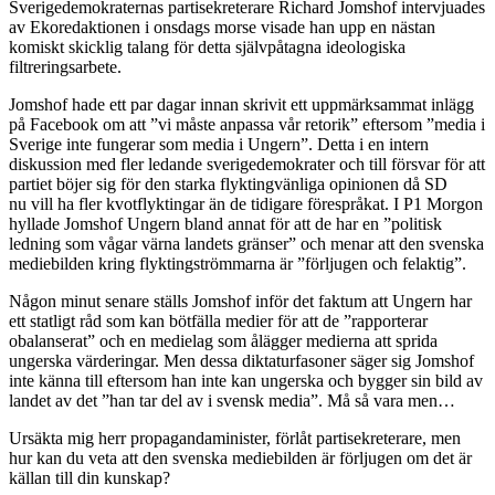
Sverigedemokraternas partisekreterare Richard Jomshof intervjuades
av Ekoredaktionen i onsdags morse visade han upp en nästan
komiskt skicklig talang för detta självpåtagna ideologiska
filtreringsarbete.
Jomshof hade ett par dagar innan skrivit ett uppmärksammat inlägg
på Facebook om att ”vi måste anpassa vår retorik” eftersom ”media i
Sverige inte fungerar som media i Ungern”. Detta i en intern
diskussion med fler ledande sverigedemokrater och till försvar för att
partiet böjer sig för den starka flyktingvänliga opinionen då SD
nu vill ha fler kvotflyktingar än de tidigare förespråkat. I P1 Morgon
hyllade Jomshof Ungern bland annat för att de har en ”politisk
ledning som vågar värna landets gränser” och menar att den svenska
mediebilden kring flyktingströmmarna är ”förljugen och felaktig”.
Någon minut senare ställs Jomshof inför det faktum att Ungern har
ett statligt råd som kan bötfälla medier för att de ”rapporterar
obalanserat” och en medielag som ålägger medierna att sprida
ungerska värderingar. Men dessa diktaturfasoner säger sig Jomshof
inte känna till eftersom han inte kan ungerska och bygger sin bild av
landet av det ”han tar del av i svensk media”. Må så vara men…
Ursäkta mig herr propagandaminister, förlåt partisekreterare, men
hur kan du veta att den svenska mediebilden är förljugen om det är
källan till din kunskap?