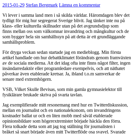
2015-01-29
Stefan Bergmark
Lämna en kommentar
Vi lever i samma land men i så skilda världar. Häromdagen blev det
tydligt för mig hur segregerat Sverige blivit. Jag tänker inte nu på
klass- eller kulturella skillnader utan på det avgrundsdjup som
finns mellan oss som välkomnar invandring och mångkultur och de
som bygger hela sin samhällssyn på att detta är ett grundläggande
samhällsproblem.
För dryga veckan sedan startade jag en medieblogg. Min första
artikel handlade om hur debattklimatet förändrats genom framväxten
av de sociala medierna. Att det idag ofta inte finns något filter, ingen
insändarredaktör eller programledare exempelvis, och att näthatet
påverkar även etablerade kretsar. Ja, ibland t.o.m samverkar de
senare med extremhögern.
VSB, Vilket Skulle Bevisas, som min gamla gymnasielektor till
fysiklärare brukade skriva på svarta tavlan.
Jag exemplifierade mitt resonemang med hur en Twitterdiskussion,
mellan en journalist och en nationalekonom, om invandringens
kostnader ballat ur och en liten mobb med såväl etablerade
opinionsbildare som högerextremister började häckla den förra.
Flera tolkade detta som att jag tog ställning för journalisten i
bråket så snart började även mitt Twitterflöde osa svavel. Svarade