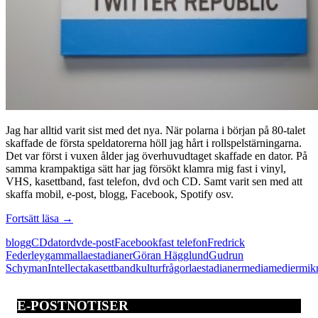
Jag har alltid varit sist med det nya. När polarna i början på 80-talet
skaffade de första speldatorerna höll jag hårt i rollspelstärningarna.
Det var först i vuxen ålder jag överhuvudtaget skaffade en dator. På
samma krampaktiga sätt har jag försökt klamra mig fast i vinyl,
VHS, kasettband, fast telefon, dvd och CD. Samt varit sen med att
skaffa mobil, e-post, blogg, Facebook, Spotify osv.
Gammallaestadianerna
Fortsätt läsa
→
lika
blogg
CD
dator
dvd
e-post
Facebook
fast telefon
Fredrick
många
Federley
gammallaestadianer
Göran Hägglund
Gudrun
som
Schyman
Intellecta
kasettband
kulturfrågor
laestadianer
media
medier
mik
twittrarna
E-POSTNOTISER