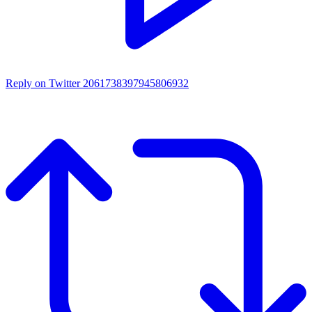
Reply on Twitter 2061738397945806932