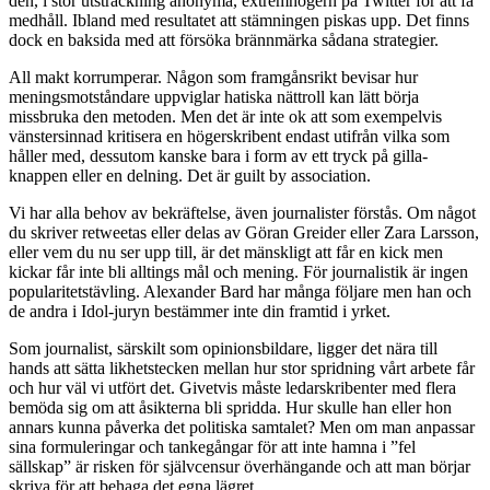
den, i stor utsträckning anonyma, extremhögern på Twitter för att få
medhåll. Ibland med resultatet att stämningen piskas upp. Det finns
dock en baksida med att försöka brännmärka sådana strategier.
All makt korrumperar. Någon som framgånsrikt bevisar hur
meningsmotståndare uppviglar hatiska nättroll kan lätt börja
missbruka den metoden. Men det är inte ok att som exempelvis
vänstersinnad kritisera en högerskribent endast utifrån vilka som
håller med, dessutom kanske bara i form av ett tryck på gilla-
knappen eller en delning. Det är guilt by association.
Vi har alla behov av bekräftelse, även journalister förstås. Om något
du skriver retweetas eller delas av Göran Greider eller Zara Larsson,
eller vem du nu ser upp till, är det mänskligt att får en kick men
kickar får inte bli alltings mål och mening. För journalistik är ingen
popularitetstävling. Alexander Bard har många följare men han och
de andra i Idol-juryn bestämmer inte din framtid i yrket.
Som journalist, särskilt som opinionsbildare, ligger det nära till
hands att sätta likhetstecken mellan hur stor spridning vårt arbete får
och hur väl vi utfört det. Givetvis måste ledarskribenter med flera
bemöda sig om att åsikterna bli spridda. Hur skulle han eller hon
annars kunna påverka det politiska samtalet? Men om man anpassar
sina formuleringar och tankegångar för att inte hamna i ”fel
sällskap” är risken för självcensur överhängande och att man börjar
skriva för att behaga det egna lägret.