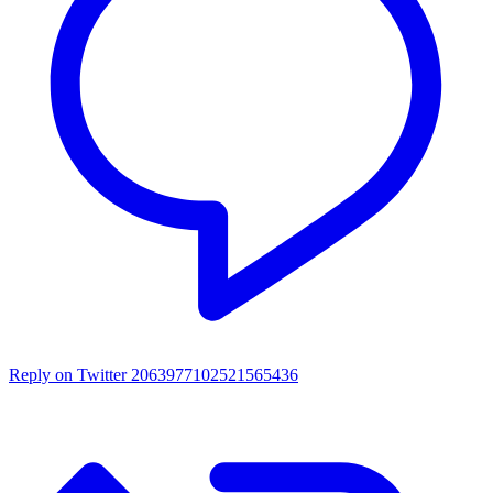
Reply on Twitter 2063977102521565436