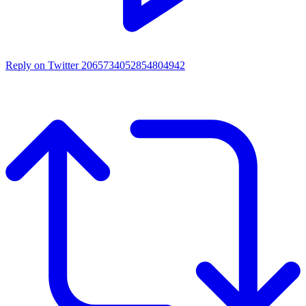
Reply on Twitter 2065734052854804942