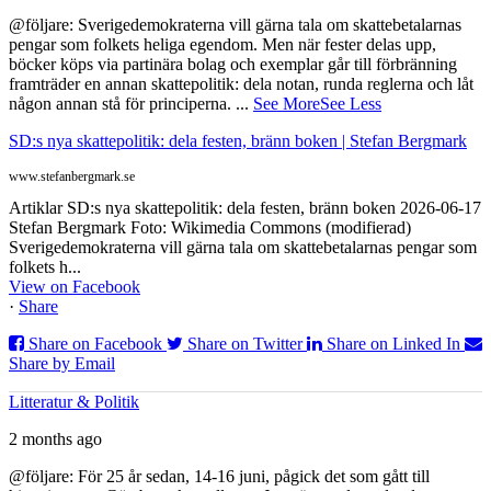
@följare: Sverigedemokraterna vill gärna tala om skattebetalarnas
pengar som folkets heliga egendom. Men när fester delas upp,
böcker köps via partinära bolag och exemplar går till förbränning
framträder en annan skattepolitik: dela notan, runda reglerna och låt
någon annan stå för principerna.
...
See More
See Less
SD:s nya skattepolitik: dela festen, bränn boken | Stefan Bergmark
www.stefanbergmark.se
Artiklar SD:s nya skattepolitik: dela festen, bränn boken 2026-06-17
Stefan Bergmark Foto: Wikimedia Commons (modifierad)
Sverigedemokraterna vill gärna tala om skattebetalarnas pengar som
folkets h...
View on Facebook
·
Share
Share on Facebook
Share on Twitter
Share on Linked In
Share by Email
Litteratur & Politik
2 months ago
@följare: För 25 år sedan, 14-16 juni, pågick det som gått till