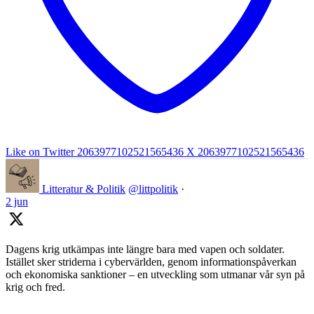
Like on Twitter 2063977102521565436
X
2063977102521565436
Litteratur & Politik
@littpolitik
·
2 jun
Dagens krig utkämpas inte längre bara med vapen och soldater.
Istället sker striderna i cybervärlden, genom informationspåverkan
och ekonomiska sanktioner – en utveckling som utmanar vår syn på
krig och fred.