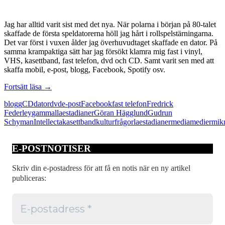
Jag har alltid varit sist med det nya. När polarna i början på 80-talet
skaffade de första speldatorerna höll jag hårt i rollspelstärningarna.
Det var först i vuxen ålder jag överhuvudtaget skaffade en dator. På
samma krampaktiga sätt har jag försökt klamra mig fast i vinyl,
VHS, kasettband, fast telefon, dvd och CD. Samt varit sen med att
skaffa mobil, e-post, blogg, Facebook, Spotify osv.
Gammallaestadianerna
Fortsätt läsa
→
lika
blogg
CD
dator
dvd
e-post
Facebook
fast telefon
Fredrick
många
Federley
gammallaestadianer
Göran Hägglund
Gudrun
som
Schyman
Intellecta
kasettband
kulturfrågor
laestadianer
media
medier
mik
twittrarna
E-POSTNOTISER
Skriv din e-postadress för att få en notis när en ny artikel
publiceras: