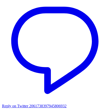
Reply on Twitter 2061738397945806932