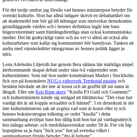
För det tredje undrar jag förstås vad hennes ministerpost betyder för
svenskt kulturliv. Hon har alltså tidigare skrivit en debattartikel om
att skattemedel inte bör gå till tidningar som motverkar demokratins
grundläggande värden och i hennes definition ingår inte bara
högerextremister samt främlingsfientliga utan också kommunistiska
medier. Det lät godtyckligt värre och nu vet vi alltså att också alla
kulturarbetare som kallar sig kommunister bör bannlysas. Tanken att
andra med vänsteråsikter missgynnas av hennes politik ligger ju
nära.
Lena Adelsohn Liljeroth har genom flera sådana här märkliga utspel
återkommande skapat debatt under sina två valperioder som
kulturminister. Som när hon under konstmässan Market i Stockholm
fick syn på konstnären
NUG:s videoverk Territorial pissing
och
bestämt hävdade att det inte är konst och att graffiti till sin natur är
illegalt. Eller när
Ken Ring skrev
”Knulla P3 Guld och Grammis!”
och kulturministern kände sig nödgad att tillrättavisa: ”Det visar hur
vanligt det är att koppla sexualitet och hämnd”. I en demokrati är det
inte kulturministerns sak att avgöra vad som är konst eller ej och
hennes bokstavstrogna tolkning av ordet ”knulla” i detta
sammanhang avslöjar bara hur dålig koll hon har på vardagsuttryck
hos många arbetar- och medelklassvenskar under 50 år. För vår hip
hopstjärna sa ju bara ”fuck you” fast på svenska vilket i
sammanhanget förstås betyder ”dra åt helvete”.