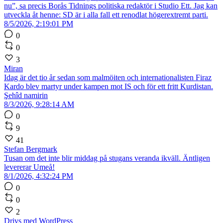
nu”, sa precis Borås Tidnings politiska redaktör i Studio Ett. Jag kan
utveckla åt henne: SD är i alla fall ett renodlat högerextremt parti.
8/5/2026, 2:19:01 PM
0
0
3
Miran
Idag är det tio år sedan som malmöiten och internationalisten Firaz
Kardo blev martyr under kampen mot IS och för ett fritt Kurdistan.
Şehîd namirin
8/3/2026, 9:28:14 AM
0
9
41
Stefan Bergmark
Tusan om det inte blir middag på stugans veranda ikväll. Äntligen
levererar Umeå!
8/1/2026, 4:32:24 PM
0
0
2
Drivs med WordPress