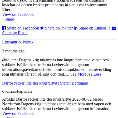
Bergmark Foto: Gerd Altmann (modifierad) När verkligheten
knackar på dörren brukar principerna få sitta kvar i väntrummet.
Efter ...
View on Facebook
·
Share
Share on Facebook
Share on Twitter
Share on Linked In
Share by Email
Litteratur & Politik
2 months ago
@följare: Dagens krig utkämpas inte längre bara med vapen och
soldater. Istället sker striderna i cybervärlden, genom
informationspåverkan och ekonomiska sanktioner – en utveckling
som utmanar vår syn på krig och fred.
...
See More
See Less
Därför räcker inte fler krigsfartyg | Stefan Bergmark
www.stefanbergmark.se
Artiklar Därför räcker inte fler krigsfartyg 2026-06-02 Jesper
Nordström Dagens krig utkämpas inte längre bara med vapen och
soldater. Istället sker striderna i cybervärlden, genom information...
View on Facebook