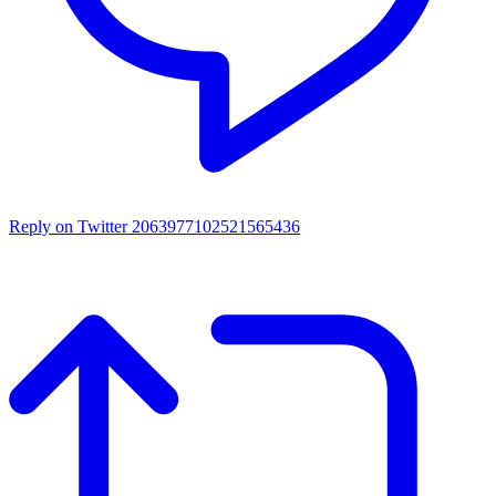
Reply on Twitter 2063977102521565436