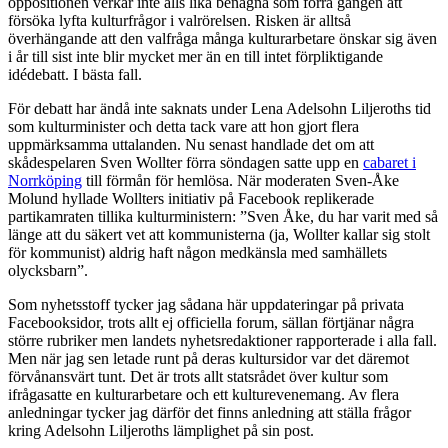
oppositionen verkar inte alls lika benägna som förra gången att
försöka lyfta kulturfrågor i valrörelsen. Risken är alltså
överhängande att den valfråga många kulturarbetare önskar sig även
i år till sist inte blir mycket mer än en till intet förpliktigande
idédebatt. I bästa fall.
För debatt har ändå inte saknats under Lena Adelsohn Liljeroths tid
som kulturminister och detta tack vare att hon gjort flera
uppmärksamma uttalanden. Nu senast handlade det om att
skådespelaren Sven Wollter förra söndagen satte upp en
cabaret i
Norrköping
till förmån för hemlösa. När moderaten Sven-Åke
Molund hyllade Wollters initiativ på Facebook replikerade
partikamraten tillika kulturministern: ”Sven Åke, du har varit med så
länge att du säkert vet att kommunisterna (ja, Wollter kallar sig stolt
för kommunist) aldrig haft någon medkänsla med samhällets
olycksbarn”.
Som nyhetsstoff tycker jag sådana här uppdateringar på privata
Facebooksidor, trots allt ej officiella forum, sällan förtjänar några
större rubriker men landets nyhetsredaktioner rapporterade i alla fall.
Men när jag sen letade runt på deras kultursidor var det däremot
förvånansvärt tunt. Det är trots allt statsrådet över kultur som
ifrågasatte en kulturarbetare och ett kulturevenemang. Av flera
anledningar tycker jag därför det finns anledning att ställa frågor
kring Adelsohn Liljeroths lämplighet på sin post.