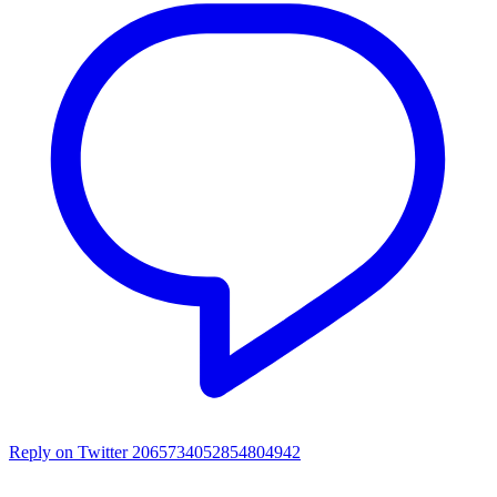
Reply on Twitter 2065734052854804942