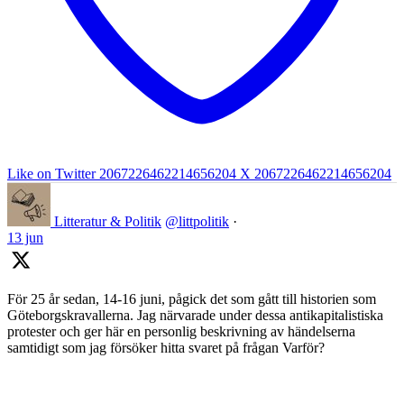
Like on Twitter 2067226462214656204
X
2067226462214656204
Litteratur & Politik
@littpolitik
·
13 jun
För 25 år sedan, 14-16 juni, pågick det som gått till historien som
Göteborgskravallerna. Jag närvarade under dessa antikapitalistiska
protester och ger här en personlig beskrivning av händelserna
samtidigt som jag försöker hitta svaret på frågan Varför?