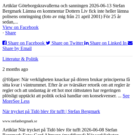
Artiklar Göteborgskravallerna och sanningen 2026-06-13 Stefan
Bergmark Lämna en kommentar Dottern Liv fick inte heller lämna
polisens omringning (foto av mig från 21 april 2001) För 25 år
sedan,...
View on Facebook
·
Share
Share on Facebook
Share on Twitter
Share on Linked In
Share by Email
Litteratur & Politik
2 months ago
@följare: När verkligheten knackar på dörren brukar principerna få
sitta kvar i väntrummet. Efter år av tvärsäker retorik om att regler är
regler och att undantag är ett hot mot rättsstaten har regeringen
plötsligt upptäckt att politik också handlar om konsekvenser.
...
See
More
See Less
När trycket på Tidö blev för tufft | Stefan Bergmark
www.stefanbergmark.se
Artiklar När trycket på Tidö blev för tufft 2026-06-08 Stefan