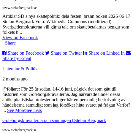
www.stefanbergmark.se
Artiklar SD:s nya skattepolitik: dela festen, bränn boken 2026-06-17
Stefan Bergmark Foto: Wikimedia Commons (modifierad)
Sverigedemokraterna vill gärna tala om skattebetalarnas pengar som
folkets h...
View on Facebook
·
Share
Share on Facebook
Share on Twitter
Share on Linked In
Share by Email
Litteratur & Politik
2 months ago
@följare: För 25 år sedan, 14-16 juni, pågick det som gått till
historien som Göteborgskravallerna. Jag närvarade under dessa
antikapitalistiska protester och ger här en personlig beskrivning av
händelserna samtidigt som jag försöker hitta svaret på frågan Varför?
...
See More
See Less
Göteborgskravallerna och sanningen | Stefan Bergmark
www.stefanbergmark.se