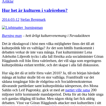
Artiklar
Hur het är kulturen i valrörelsen?
2014-03-12
Stefan Bergmark
Burning man
– hett årligt kulturevenemang i Nevadaöknen
Det är riksdagsval i höst men vilka möjligheter finns det till att
kulturpolitik blir en valfråga? Av det som hittills framkommit i
debatten verkar de inte vara många. Fast kulturminister Lena
Adelsohn Liljeroth tycks i alla fall försöka axla socialminister Göran
Hägglunds roll från förra valrörelsen, det vill säga som regeringens
kulturpolitiska enfant terrible, och det skapar i alla fall diskussion.
Hur såg det då ut inför förra valet 2010? Ja, till en början hävdade
många att kultur skulle bli en stor valfråga. Framförallt var det
sådana tongångar från de rödgröna och Socialdemokraternas
dåvarande partiledare samt kulturpolitiska talesperson, dvs Mona
Sahlin och Leif Pagrotsky, gick ut med att
partiet ville satsa
200
miljoner inför kommande mandatperiod. Detta för att öka både unga
och gamlas tillgång till kultur. Men någon riktig fart fick aldrig
debatten. Visst var Göran Hägglunds attacker mot kultureliten i sitt