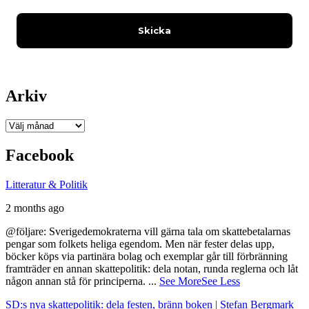
Arkiv
Arkiv
Facebook
Litteratur & Politik
2 months ago
@följare: Sverigedemokraterna vill gärna tala om skattebetalarnas
pengar som folkets heliga egendom. Men när fester delas upp,
böcker köps via partinära bolag och exemplar går till förbränning
framträder en annan skattepolitik: dela notan, runda reglerna och låt
någon annan stå för principerna.
...
See More
See Less
SD:s nya skattepolitik: dela festen, bränn boken | Stefan Bergmark