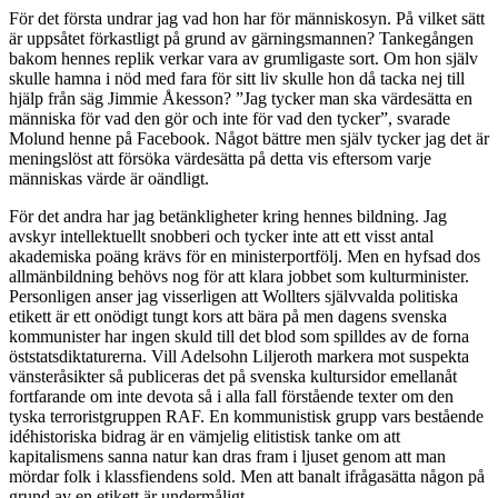
För det första undrar jag vad hon har för människosyn. På vilket sätt
är uppsåtet förkastligt på grund av gärningsmannen? Tankegången
bakom hennes replik verkar vara av grumligaste sort. Om hon själv
skulle hamna i nöd med fara för sitt liv skulle hon då tacka nej till
hjälp från säg Jimmie Åkesson? ”Jag tycker man ska värdesätta en
människa för vad den gör och inte för vad den tycker”, svarade
Molund henne på Facebook. Något bättre men själv tycker jag det är
meningslöst att försöka värdesätta på detta vis eftersom varje
människas värde är oändligt.
För det andra har jag betänkligheter kring hennes bildning. Jag
avskyr intellektuellt snobberi och tycker inte att ett visst antal
akademiska poäng krävs för en ministerportfölj. Men en hyfsad dos
allmänbildning behövs nog för att klara jobbet som kulturminister.
Personligen anser jag visserligen att Wollters självvalda politiska
etikett är ett onödigt tungt kors att bära på men dagens svenska
kommunister har ingen skuld till det blod som spilldes av de forna
öststatsdiktaturerna. Vill Adelsohn Liljeroth markera mot suspekta
vänsteråsikter så publiceras det på svenska kultursidor emellanåt
fortfarande om inte devota så i alla fall förstående texter om den
tyska terroristgruppen RAF. En kommunistisk grupp vars bestående
idéhistoriska bidrag är en vämjelig elitistisk tanke om att
kapitalismens sanna natur kan dras fram i ljuset genom att man
mördar folk i klassfiendens sold. Men att banalt ifrågasätta någon på
grund av en etikett är undermåligt.