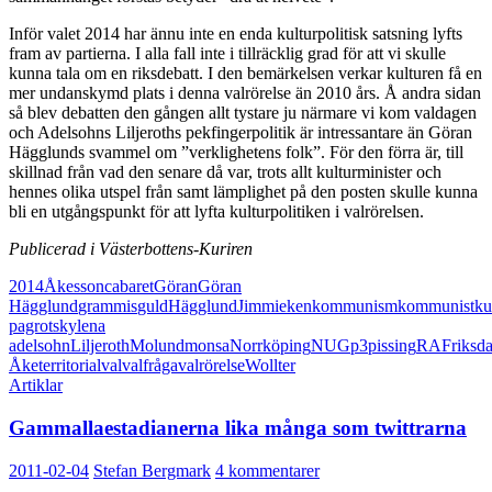
Inför valet 2014 har ännu inte en enda kulturpolitisk satsning lyfts
fram av partierna. I alla fall inte i tillräcklig grad för att vi skulle
kunna tala om en riksdebatt. I den bemärkelsen verkar kulturen få en
mer undanskymd plats i denna valrörelse än 2010 års. Å andra sidan
så blev debatten den gången allt tystare ju närmare vi kom valdagen
och Adelsohns Liljeroths pekfingerpolitik är intressantare än Göran
Hägglunds svammel om ”verklighetens folk”. För den förra är, till
skillnad från vad den senare då var, trots allt kulturminister och
hennes olika utspel från samt lämplighet på den posten skulle kunna
bli en utgångspunkt för att lyfta kulturpolitiken i valrörelsen.
Publicerad i Västerbottens-Kuriren
2014
Åkesson
cabaret
Göran
Göran
Hägglund
grammis
guld
Hägglund
Jimmie
ken
kommunism
kommunist
ku
pagrotsky
lena
adelsohn
Liljeroth
Molund
monsa
Norrköping
NUG
p3
pissing
RAF
riksd
Åke
territorial
val
valfråga
valrörelse
Wollter
Artiklar
Gammallaestadianerna lika många som twittrarna
2011-02-04
Stefan Bergmark
4 kommentarer