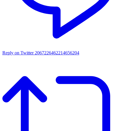
Reply on Twitter 2067226462214656204