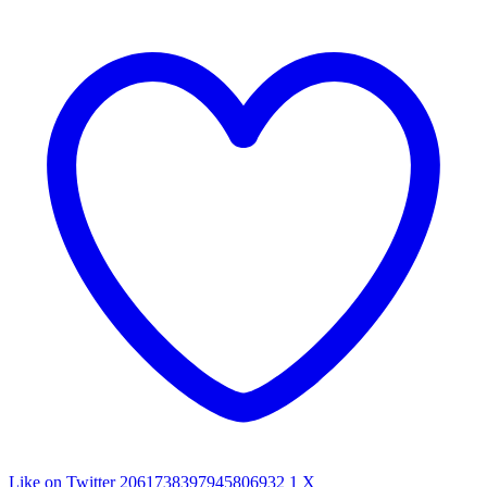
Like on Twitter 2061738397945806932
1
X