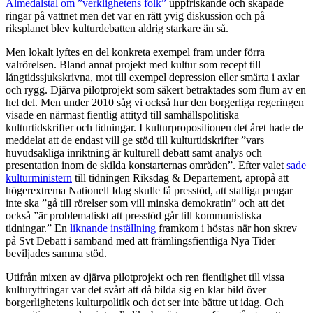
Almedalstal om ”verklighetens folk”
uppfriskande och skapade
ringar på vattnet men det var en rätt yvig diskussion och på
riksplanet blev kulturdebatten aldrig starkare än så.
Men lokalt lyftes en del konkreta exempel fram under förra
valrörelsen. Bland annat projekt med kultur som recept till
långtidssjukskrivna, mot till exempel depression eller smärta i axlar
och rygg. Djärva pilotprojekt som säkert betraktades som flum av en
hel del. Men under 2010 såg vi också hur den borgerliga regeringen
visade en närmast fientlig attityd till samhällspolitiska
kulturtidskrifter och tidningar. I kulturpropositionen det året hade de
meddelat att de endast vill ge stöd till kulturtidskrifter ”vars
huvudsakliga inriktning är kulturell debatt samt analys och
presentation inom de skilda konstarternas områden”. Efter valet
sade
kulturministern
till tidningen Riksdag & Departement, apropå att
högerextrema Nationell Idag skulle få presstöd, att statliga pengar
inte ska ”gå till rörelser som vill minska demokratin” och att det
också ”är problematiskt att presstöd går till kommunistiska
tidningar.” En
liknande inställning
framkom i höstas när hon skrev
på Svt Debatt i samband med att främlingsfientliga Nya Tider
beviljades samma stöd.
Utifrån mixen av djärva pilotprojekt och ren fientlighet till vissa
kulturyttringar var det svårt att då bilda sig en klar bild över
borgerlighetens kulturpolitik och det ser inte bättre ut idag. Och