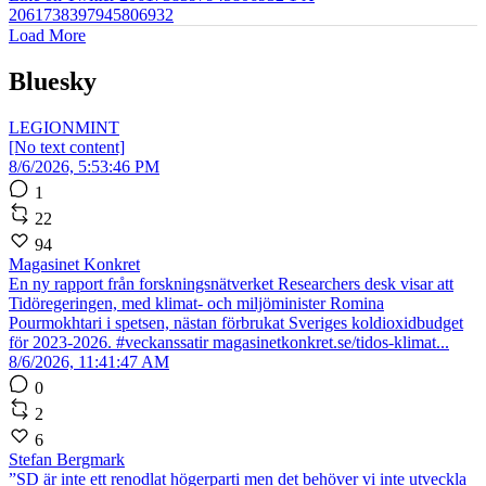
2061738397945806932
Load More
Bluesky
LEGIONMINT
[No text content]
8/6/2026, 5:53:46 PM
1
22
94
Magasinet Konkret
En ny rapport från forskningsnätverket Researchers desk visar att
Tidöregeringen, med klimat- och miljöminister Romina
Pourmokhtari i spetsen, nästan förbrukat Sveriges koldioxidbudget
för 2023-2026. #veckanssatir magasinetkonkret.se/tidos-klimat...
8/6/2026, 11:41:47 AM
0
2
6
Stefan Bergmark
”SD är inte ett renodlat högerparti men det behöver vi inte utveckla