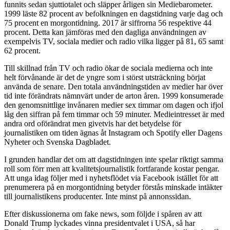
funnits sedan sjuttiotalet och släpper årligen sin Mediebarometer.
1999 läste 82 procent av befolkningen en dagstidning varje dag och
75 procent en morgontidning. 2017 är siffrorna 56 respektive 44
procent. Detta kan jämföras med den dagliga användningen av
exempelvis TV, sociala medier och radio vilka ligger på 81, 65 samt
62 procent.
Till skillnad från TV och radio ökar de sociala medierna och inte
helt förvånande är det de yngre som i störst utsträckning börjat
använda de senare. Den totala användningstiden av medier har över
tid inte förändrats nämnvärt under de arton åren. 1999 konsumerade
den genomsnittlige invånaren medier sex timmar om dagen och ifjol
låg den siffran på fem timmar och 59 minuter. Medieintresset är med
andra ord oförändrat men givetvis har det betydelse för
journalistiken om tiden ägnas åt Instagram och Spotify eller Dagens
Nyheter och Svenska Dagbladet.
I grunden handlar det om att dagstidningen inte spelar riktigt samma
roll som förr men att kvalitetsjournalistik fortfarande kostar pengar.
Att unga idag följer med i nyhetsflödet via Facebook istället för att
prenumerera på en morgontidning betyder förstås minskade intäkter
till journalistikens producenter. Inte minst på annonssidan.
Efter diskussionerna om fake news, som följde i spåren av att
Donald Trump lyckades vinna presidentvalet i USA, så har