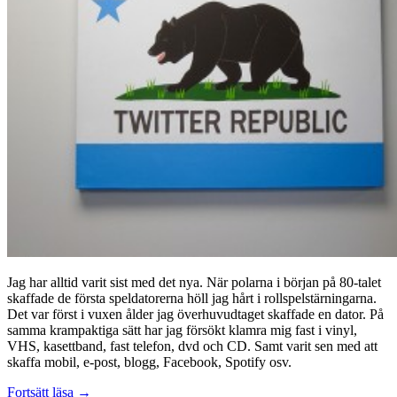
Jag har alltid varit sist med det nya. När polarna i början på 80-talet
skaffade de första speldatorerna höll jag hårt i rollspelstärningarna.
Det var först i vuxen ålder jag överhuvudtaget skaffade en dator. På
samma krampaktiga sätt har jag försökt klamra mig fast i vinyl,
VHS, kasettband, fast telefon, dvd och CD. Samt varit sen med att
skaffa mobil, e-post, blogg, Facebook, Spotify osv.
Gammallaestadianerna
Fortsätt läsa
→