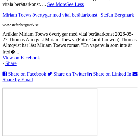
vitala berättarkonst.
...
See More
See Less
Miriam Toews övertygar med vital berättarkonst | Stefan Bergmark
www.stefanbergmark.se
Artiklar Miriam Toews övertygar med vital berättarkonst 2026-05-
27 Thomas Almqvist Miriam Toews. (Foto: Carol Loewen) Thomas
Almqvist har läst Miriam Toews roman ”En vapenvila som inte är
fred�...
View on Facebook
·
Share
Share on Facebook
Share on Twitter
Share on Linked In
Share by Email