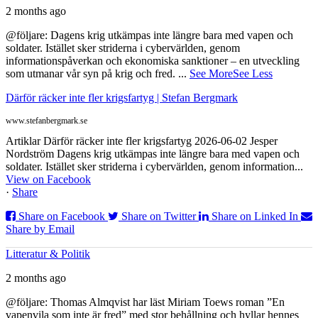
2 months ago
@följare: Dagens krig utkämpas inte längre bara med vapen och
soldater. Istället sker striderna i cybervärlden, genom
informationspåverkan och ekonomiska sanktioner – en utveckling
som utmanar vår syn på krig och fred.
...
See More
See Less
Därför räcker inte fler krigsfartyg | Stefan Bergmark
www.stefanbergmark.se
Artiklar Därför räcker inte fler krigsfartyg 2026-06-02 Jesper
Nordström Dagens krig utkämpas inte längre bara med vapen och
soldater. Istället sker striderna i cybervärlden, genom information...
View on Facebook
·
Share
Share on Facebook
Share on Twitter
Share on Linked In
Share by Email
Litteratur & Politik
2 months ago
@följare: Thomas Almqvist har läst Miriam Toews roman ”En
vapenvila som inte är fred” med stor behållning och hyllar hennes