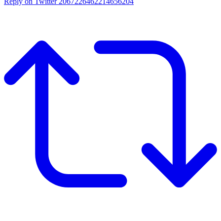
Reply on Twitter 2067226462214656204