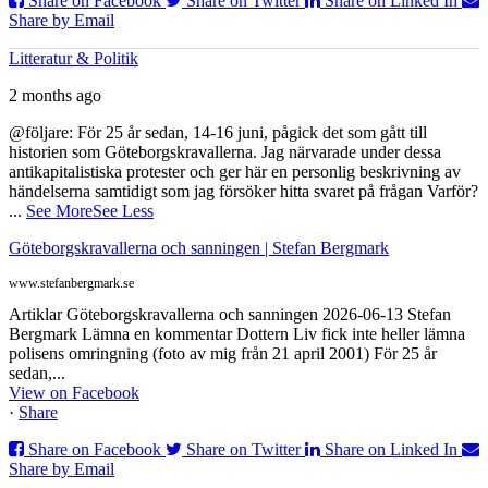
Share on Facebook
Share on Twitter
Share on Linked In
Share by Email
Litteratur & Politik
2 months ago
@följare: För 25 år sedan, 14-16 juni, pågick det som gått till
historien som Göteborgskravallerna. Jag närvarade under dessa
antikapitalistiska protester och ger här en personlig beskrivning av
händelserna samtidigt som jag försöker hitta svaret på frågan Varför?
...
See More
See Less
Göteborgskravallerna och sanningen | Stefan Bergmark
www.stefanbergmark.se
Artiklar Göteborgskravallerna och sanningen 2026-06-13 Stefan
Bergmark Lämna en kommentar Dottern Liv fick inte heller lämna
polisens omringning (foto av mig från 21 april 2001) För 25 år
sedan,...
View on Facebook
·
Share
Share on Facebook
Share on Twitter
Share on Linked In
Share by Email