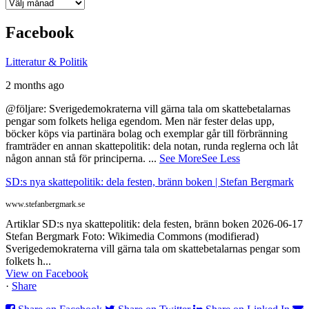
Arkiv
Facebook
Litteratur & Politik
2 months ago
@följare: Sverigedemokraterna vill gärna tala om skattebetalarnas
pengar som folkets heliga egendom. Men när fester delas upp,
böcker köps via partinära bolag och exemplar går till förbränning
framträder en annan skattepolitik: dela notan, runda reglerna och låt
någon annan stå för principerna.
...
See More
See Less
SD:s nya skattepolitik: dela festen, bränn boken | Stefan Bergmark
www.stefanbergmark.se
Artiklar SD:s nya skattepolitik: dela festen, bränn boken 2026-06-17
Stefan Bergmark Foto: Wikimedia Commons (modifierad)
Sverigedemokraterna vill gärna tala om skattebetalarnas pengar som
folkets h...
View on Facebook
·
Share