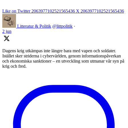
Like on Twitter 2063977102521565436
X
2063977102521565436
Litteratur & Politik
@littpolitik
·
2 jun
Dagens krig utkämpas inte längre bara med vapen och soldater.
Istället sker striderna i cybervärlden, genom informationspåverkan
och ekonomiska sanktioner – en utveckling som utmanar vår syn på
krig och fred.