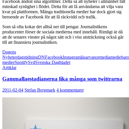
Facebook ändrat sina algoritmer. Detta så att nyheter i allmänhet fått
minskad synlighet i flödet. Detta för att få användarna att vilja vara
kvar på plattformen. Många traditionella medier har dock gjort sig
beroende av Facebook för att få räckvidd och trafik.
Som så ofta kokar det alltså ner till pengar. Journalistikens
producenter förser de sociala medierna med innehåll. Rimligt är då
att de senares vinster på något sätt och i viss utsträckning också går
till att finansiera journalistiken.
Dagens
Nyheter
dagstidning
DN
Facebook
Instagram
läsarvanor
media
mediebar
medier
Spotify
Svd
Svenska Dagbladet
Artiklar
Gammallaestadianerna lika många som twittrarna
2011-02-04
Stefan Bergmark
4 kommentarer