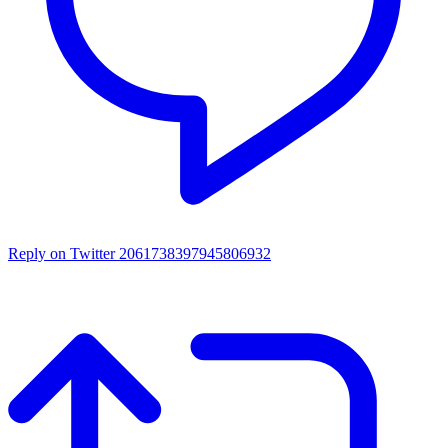
Reply on Twitter 2061738397945806932