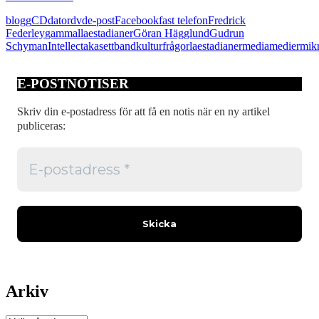
lika
blogg
CD
dator
dvd
e-post
Facebook
fast telefon
Fredrick
många
Federley
gammallaestadianer
Göran Hägglund
Gudrun
som
Schyman
Intellecta
kasettband
kulturfrågor
laestadianer
media
medier
mik
twittrarna
E-POSTNOTISER
Skriv din e-postadress för att få en notis när en ny artikel
publiceras:
Arkiv