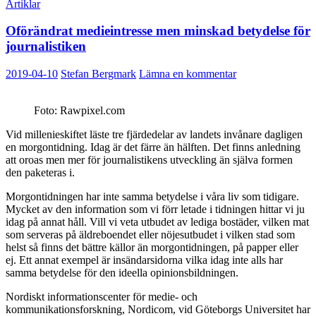
Artiklar
Oförändrat medieintresse men minskad betydelse för
journalistiken
2019-04-10
Stefan Bergmark
Lämna en kommentar
Foto: Rawpixel.com
Vid millenieskiftet läste tre fjärdedelar av landets invånare dagligen
en morgontidning. Idag är det färre än hälften. Det finns anledning
att oroas men mer för journalistikens utveckling än själva formen
den paketeras i.
Morgontidningen har inte samma betydelse i våra liv som tidigare.
Mycket av den information som vi förr letade i tidningen hittar vi ju
idag på annat håll. Vill vi veta utbudet av lediga bostäder, vilken mat
som serveras på äldreboendet eller nöjesutbudet i vilken stad som
helst så finns det bättre källor än morgontidningen, på papper eller
ej. Ett annat exempel är insändarsidorna vilka idag inte alls har
samma betydelse för den ideella opinionsbildningen.
Nordiskt informationscenter för medie- och
kommunikationsforskning, Nordicom, vid Göteborgs Universitet har