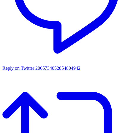
Reply on Twitter 2065734052854804942