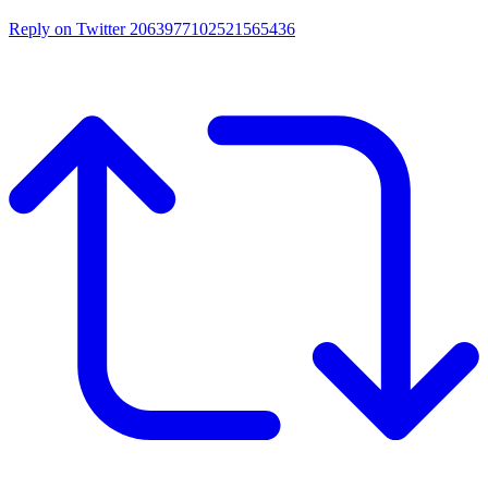
Reply on Twitter 2063977102521565436