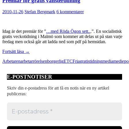
Premiär för gratis vänstertidning
2010-11-26
Stefan Bergmark
6 kommentarer
Idag är det premiär för ”
…med Röda Ögon sett..
.”. En socialistisk
gratis veckotidning i Malmö som kommer att delas ut på stan varje
fredag men också går att ladda ned som pdf på hemsidan.
Premiär
Fortsätt läsa
→
för
Arbetaren
arbetarrörelsen
borgerlig
ETC
Fria
gratistidning
media
mediepol
gratis
vänstertidning
E-POSTNOTISER
Skriv din e-postadress för att få en notis när en ny artikel
publiceras: