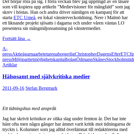
Det börjar röra på sig. I förra veckan blev jag uppringd av en läsare
som vill kopiera upp artikeln ”Medievisioner för mångfald” som jag
skrev i höstas. Han och andra driver nämligen en kampanj för att
starta
ETC Umeå
, en lokal vänsterveckotidning. Nere i Malmö har
ett liknande projekt sjösatts i dagarna och under våren väntas LO
presentera sin mångmiljonsatsning på vänstermedier.
Det
Fortsätt läsa
→
våras
A-
för
press
Aktieägarna
arbetet
arena
borgerlig
Christopher
Dagens
Efter
ETC
fi
mediemångfalden
press
Miljöpartiet
möjlighetskapitalbolag
Ödmann
Skånes
Stockholms
tid
Artiklar
Hälsosamt med självkritiska medier
2011-09-16
Stefan Bergmark
Ett tidningshus med anspråk
Jag har skrivit krönikor av olika slag under femton år. Det har inte
hänt ofta men några gånger har ämnet varit kritik mot tidningarna de
tryckts i. Kolumner som jag alltid överlämnat till redaktörerna med