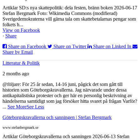
Artiklar SD:s nya skattepolitik: dela festen, bränn boken 2026-06-17
Stefan Bergmark Foto: Wikimedia Commons (modifierad)
Sverigedemokraterna vill gärna tala om skattebetalarnas pengar som
folkets h...
View on Facebook
·
Share
Share on Facebook
Share on Twitter
Share on Linked In
Share by Email
Litteratur & Politik
2 months ago
@följare: För 25 år sedan, 14-16 juni, pågick det som gått till
historien som Göteborgskravallerna. Jag närvarade under dessa
antikapitalistiska protester och ger här en personlig beskrivning av
händelserna samtidigt som jag försöker hitta svaret på frågan Varför?
...
See More
See Less
Göteborgskravallerna och sanningen | Stefan Bergmark
www.stefanbergmark.se
Artiklar Göteborgskravallerna och sanningen 2026-06-13 Stefan