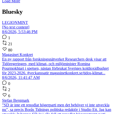
Load More
Bluesky
LEGIONMINT
[No text content]
8/6/2026, 5:53:46 PM
1
21
80
Magasinet Konkret
En ny rapport från forskningsnätverket Researchers desk visar att
Tidöregeringen, med klimat- och miljöminister Romina
Pourmokhtari i spetsen, nästan förbrukat Sveriges koldioxidbudget
för 2023-2026. #veckanssatir magasinetkonkret.se/tidos-klimat...
8/6/2026, 11:41:47 AM
0
2
6
Stefan Bergmark
”SD är inte ett renodlat högerparti men det behöver vi inte utveckla
nu”, sa precis Borås Tidnings politiska redaktör i Studio Ett. Jag kan