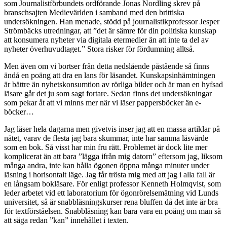
som Journalistförbundets ordförande Jonas Nordling skrev på
branschsajten Medievärlden i samband med den brittiska
undersökningen. Han menade, stödd på journalistikprofessor Jesper
Strömbäcks utredningar, att ”det är sämre för din politiska kunskap
att konsumera nyheter via digitala etermedier än att inte ta del av
nyheter överhuvudtaget.” Stora risker för fördumning alltså.
Men även om vi bortser från detta nedslående påstående så finns
ändå en poäng att dra en lans för läsandet. Kunskapsinhämtningen
är bättre än nyhetskonsumtion av rörliga bilder och är man en hyfsad
läsare går det ju som sagt fortare. Sedan finns det undersökningar
som pekar åt att vi minns mer när vi läser pappersböcker än e-
böcker…
Jag läser hela dagarna men givetvis inser jag att en massa artiklar på
nätet, varav de flesta jag bara skummar, inte har samma läsvärde
som en bok. Så visst har min fru rätt. Problemet är dock lite mer
komplicerat än att bara ”lägga ifrån mig datorn” eftersom jag, liksom
många andra, inte kan hålla ögonen öppna många minuter under
läsning i horisontalt läge. Jag får trösta mig med att jag i alla fall är
en långsam bokläsare. För enligt professor Kenneth Holmqvist, som
leder arbetet vid ett laboratorium för ögonrörelsemätning vid Lunds
universitet, så är snabbläsningskurser rena bluffen då det inte är bra
för textförståelsen. Snabbläsning kan bara vara en poäng om man så
att säga redan ”kan” innehållet i texten.