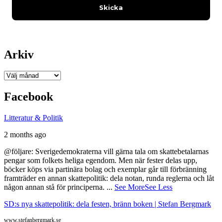
Arkiv
Arkiv
Facebook
Litteratur & Politik
2 months ago
@följare: Sverigedemokraterna vill gärna tala om skattebetalarnas
pengar som folkets heliga egendom. Men när fester delas upp,
böcker köps via partinära bolag och exemplar går till förbränning
framträder en annan skattepolitik: dela notan, runda reglerna och låt
någon annan stå för principerna.
...
See More
See Less
SD:s nya skattepolitik: dela festen, bränn boken | Stefan Bergmark
www.stefanbergmark.se