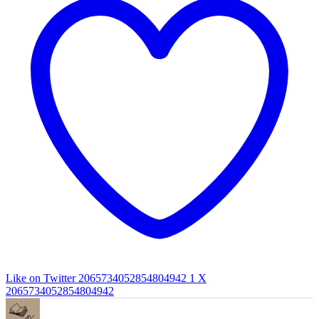
Like on Twitter 2065734052854804942
1
X
2065734052854804942