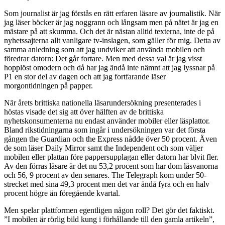
Som journalist är jag förstås en rätt erfaren läsare av journalistik. När
jag läser böcker är jag noggrann och långsam men på nätet är jag en
mästare på att skumma. Och det är nästan alltid texterna, inte de på
nyhetssajterna allt vanligare tv-inslagen, som gäller för mig. Detta av
samma anledning som att jag undviker att använda mobilen och
föredrar datorn: Det går fortare. Men med dessa val är jag visst
hopplöst omodern och då har jag ändå inte nämnt att jag lyssnar på
P1 en stor del av dagen och att jag fortfarande läser
morgontidningen på papper.
När årets brittiska nationella läsarundersökning presenterades i
höstas visade det sig att över hälften av de brittiska
nyhetskonsumenterna nu endast använder mobiler eller läsplattor.
Bland rikstidningarna som ingår i undersökningen var det första
gången the Guardian och the Express nådde över 50 procent. Även
de som läser Daily Mirror samt the Independent och som väljer
mobilen eller plattan före pappersupplagan eller datorn har blvit fler.
Av den förras läsare är det nu 53,2 procent som har dom läsvanorna
och 56, 9 procent av den senares. The Telegraph kom under 50-
strecket med sina 49,3 procent men det var ändå fyra och en halv
procent högre än föregående kvartal.
Men spelar plattformen egentligen någon roll? Det gör det faktiskt.
”I mobilen är rörlig bild kung i förhållande till den gamla artikeln”,