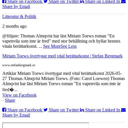
Share on Facebook
Share on Twitter
Share on Linked In
Share by Email
Litteratur & Politik
2 months ago
@följare: Thomas Almqvist har läst Miriam Toews roman ”En
vapenvila som inte är fred” med stor behållning och hyllar hennes
vitala berättarkonst.
...
See More
See Less
Miriam Toews övertygar med vital berättarkonst | Stefan Bergmark
www.stefanbergmark.se
Artiklar Miriam Toews övertygar med vital berättarkonst 2026-05-
27 Thomas Almqvist Miriam Toews. (Foto: Carol Loewen) Thomas
Almqvist har läst Miriam Toews roman ”En vapenvila som inte är
fred�...
View on Facebook
·
Share
Share on Facebook
Share on Twitter
Share on Linked In
Share by Email