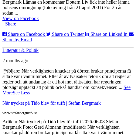
Bergmark Lämna en kommentar Dottern Liv fick inte heller lämna
polisens omringning (foto av mig från 21 april 2001) För 25 år
sedan,...
View on Facebook
·
Share
Share on Facebook
Share on Twitter
Share on Linked In
Share by Email
Litteratur & Politik
2 months ago
@följare: När verkligheten knackar på dörren brukar principerna få
sitta kvar i väntrummet. Efter år av tvärsäker retorik om att regler är
regler och att undantag är ett hot mot rättsstaten har regeringen
plötsligt upptäckt att politik också handlar om konsekvenser.
...
See
More
See Less
När trycket på Tidö blev för tufft | Stefan Bergmark
www.stefanbergmark.se
Artiklar När trycket på Tidö blev för tufft 2026-06-08 Stefan
Bergmark Foto: Gerd Altmann (modifierad) När verkligheten
knackar på dörren brukar principerna få sitta kvar i väntrummet.