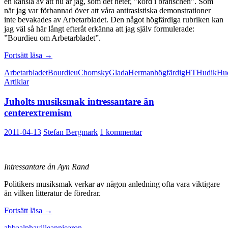
en känsla av att nu är jag, som det heter, ”körd i branschen”. Som
när jag var förbannad över att våra antirasistiska demonstrationer
inte bevakades av Arbetarbladet. Den något högfärdiga rubriken kan
jag väl så här långt efteråt erkänna att jag själv formulerade:
”Bourdieu om Arbetarbladet”.
Hälsosamt
Fortsätt läsa
→
med
Arbetarbladet
Bourdieu
Chomsky
Glada
Herman
högfärdig
HT
Hudik
Hud
självkritiska
Artiklar
medier
Juholts musiksmak intressantare än
centerextremism
2011-04-13
Stefan Bergmark
1 kommentar
Intressantare än Ayn Rand
Politikers musiksmak verkar av någon anledning ofta vara viktigare
än vilken litteratur de föredrar.
Juholts
Fortsätt läsa
→
musiksmak
abba
alphaville
annie
aron