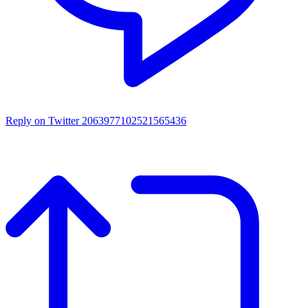
Reply on Twitter 2063977102521565436