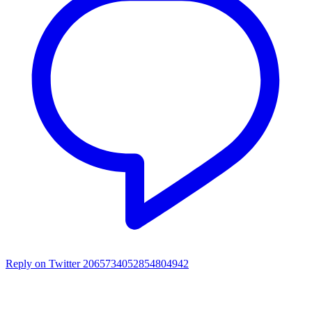
Reply on Twitter 2065734052854804942