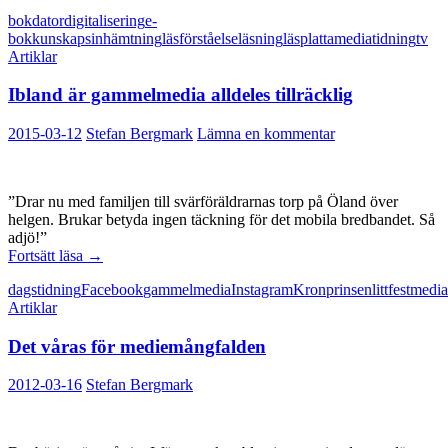
bok
dator
digitalisering
e-
bok
kunskapsinhämtning
läsförståelse
läsning
läsplatta
media
tidning
tv
Artiklar
Ibland är gammelmedia alldeles tillräcklig
2015-03-12
Stefan Bergmark
Lämna en kommentar
”Drar nu med familjen till svärföräldrarnas torp på Öland över
helgen. Brukar betyda ingen täckning för det mobila bredbandet. Så
adjö!”
Ibland
Fortsätt läsa
→
är
dagstidning
Facebook
gammelmedia
Instagram
Kronprinsen
littfest
media
gammelmedia
Artiklar
alldeles
tillräcklig
Det våras för mediemångfalden
2012-03-16
Stefan Bergmark