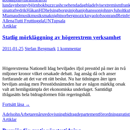
intressantare
lund
ayn
benny
björn
bok
buzz
cash
coehen
da
dagblad
elvis
extremism
fran
än
sinatra
fredrik
Håkan
HD
helsingborgs
in
johan
johansson
johnny
Juholt
ku
centerextremism
Mia
maud
musik
musiksmak
night
norberg
nozick
nya
olofsson
rand
Reinfe
Allena
Tutti Frutti
uggla
UNT
upsala
Artiklar
Statlig mörkläggning av högerextrem verksamhet
2011-01-25
Stefan Bergmark
1 kommentar
Högerextrema Nationell Idag beviljades ifjol presstöd på mer än två
miljoner kronor vilket orsakade debatt. Jag ansåg då och anser
fortfarande att det var ett rätt beslut. Nu har tidningen åter igen
beviljats anslag men Presstödsnämnden har av någon märklig orsak
valt att hemligstämpla det ekonomiska underlaget. Samtidigt
ifrågasätts hela bidragsformen från regeringshåll.
Statlig
Fortsätt läsa
→
mörkläggning
Adelsohn
Arbetaren
årsredovisning
bidrag
departement
förordning
gratis
av
Artiklar
högerextrem
verksamhet