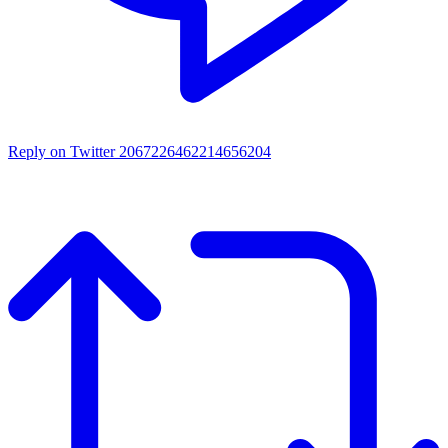
Reply on Twitter 2067226462214656204