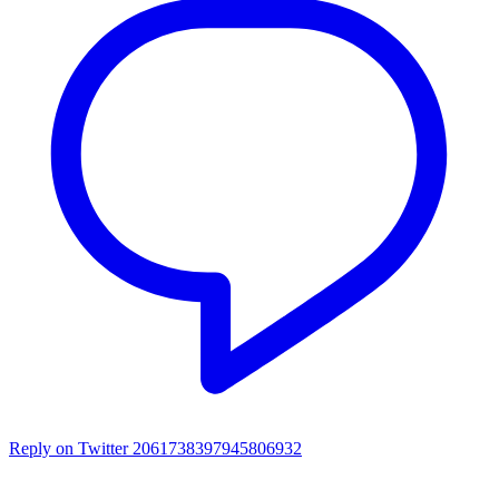
Reply on Twitter 2061738397945806932