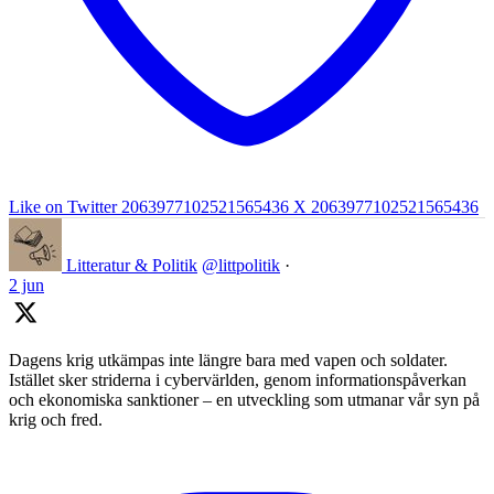
Like on Twitter 2063977102521565436
X
2063977102521565436
Litteratur & Politik
@littpolitik
·
2 jun
Dagens krig utkämpas inte längre bara med vapen och soldater.
Istället sker striderna i cybervärlden, genom informationspåverkan
och ekonomiska sanktioner – en utveckling som utmanar vår syn på
krig och fred.