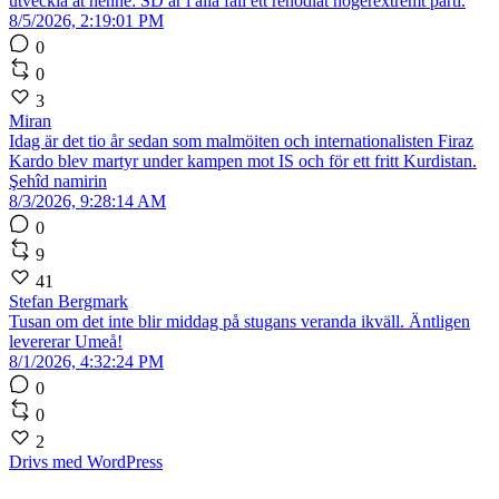
utveckla åt henne: SD är i alla fall ett renodlat högerextremt parti.
8/5/2026, 2:19:01 PM
0
0
3
Miran
Idag är det tio år sedan som malmöiten och internationalisten Firaz
Kardo blev martyr under kampen mot IS och för ett fritt Kurdistan.
Şehîd namirin
8/3/2026, 9:28:14 AM
0
9
41
Stefan Bergmark
Tusan om det inte blir middag på stugans veranda ikväll. Äntligen
levererar Umeå!
8/1/2026, 4:32:24 PM
0
0
2
Drivs med WordPress