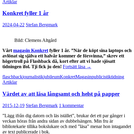
Artiklar
Konkret fyller 1 år
2024-04-22
Stefan Bergmark
Bild: Clemens Altgård
Vårt
magasin Konkret
fyller 1 år. ”När de köpt sina laptops och
avlönat sig själva ett halvår kommer de försvinna,” skrev ett
högertroll på Flashback då, kort efter att vi hade sjösatt
Konkret
tidningen ifol. Tji fick ju den!
Fortsätt läsa
→
fyller
flaschback
journalistik
jubileum
Konkret
Magasin
publicistik
tidning
1
Artiklar
år
Värdet av att läsa långsamt och helst på papper
2015-12-19
Stefan Bergmark
1 kommentar
”Lägg ifrån dig datorn och läs istället”, brukar det ett par gånger i
veckan höras från andra sidan av dubbelsängen. Min fru är
bibliotekarie tillika bokslukare och med ”läsa” menar hon intagandet
av text publicerade i bok.