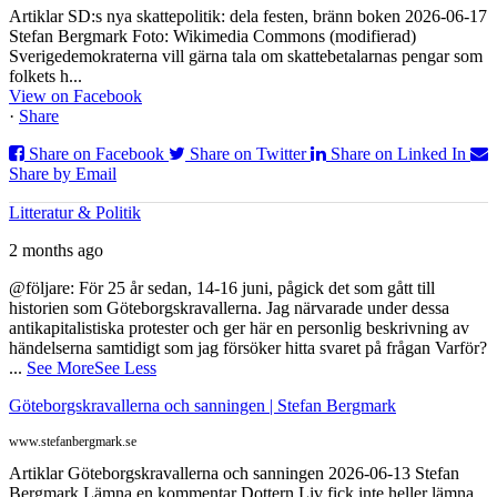
Artiklar SD:s nya skattepolitik: dela festen, bränn boken 2026-06-17
Stefan Bergmark Foto: Wikimedia Commons (modifierad)
Sverigedemokraterna vill gärna tala om skattebetalarnas pengar som
folkets h...
View on Facebook
·
Share
Share on Facebook
Share on Twitter
Share on Linked In
Share by Email
Litteratur & Politik
2 months ago
@följare: För 25 år sedan, 14-16 juni, pågick det som gått till
historien som Göteborgskravallerna. Jag närvarade under dessa
antikapitalistiska protester och ger här en personlig beskrivning av
händelserna samtidigt som jag försöker hitta svaret på frågan Varför?
...
See More
See Less
Göteborgskravallerna och sanningen | Stefan Bergmark
www.stefanbergmark.se
Artiklar Göteborgskravallerna och sanningen 2026-06-13 Stefan
Bergmark Lämna en kommentar Dottern Liv fick inte heller lämna