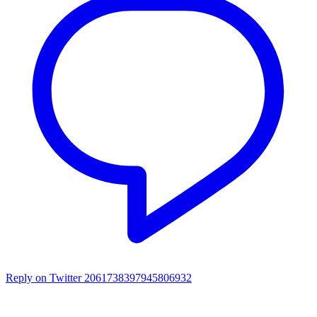
Reply on Twitter 2061738397945806932