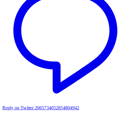
Reply on Twitter 2065734052854804942