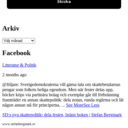
Arkiv
Arkiv
Facebook
Litteratur & Politik
2 months ago
@följare: Sverigedemokraterna vill gärna tala om skattebetalarnas
pengar som folkets heliga egendom. Men när fester delas upp,
böcker köps via partinära bolag och exemplar går till förbränning
framträder en annan skattepolitik: dela notan, runda reglerna och låt
någon annan stå för principerna.
...
See More
See Less
SD:s nya skattepolitik: dela festen, bränn boken | Stefan Bergmark
www.stefanbergmark.se