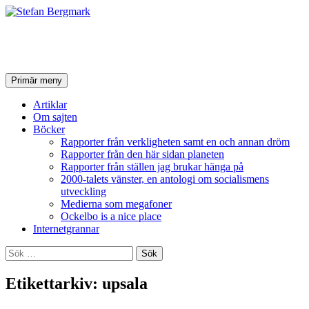
Stefan Bergmark
Sök
Hoppa
Primär meny
till
innehåll
Artiklar
Om sajten
Böcker
Rapporter från verkligheten samt en och annan dröm
Rapporter från den här sidan planeten
Rapporter från ställen jag brukar hänga på
2000-talets vänster, en antologi om socialismens
utveckling
Medierna som megafoner
Ockelbo is a nice place
Internetgrannar
Sök
efter:
Etikettarkiv: upsala