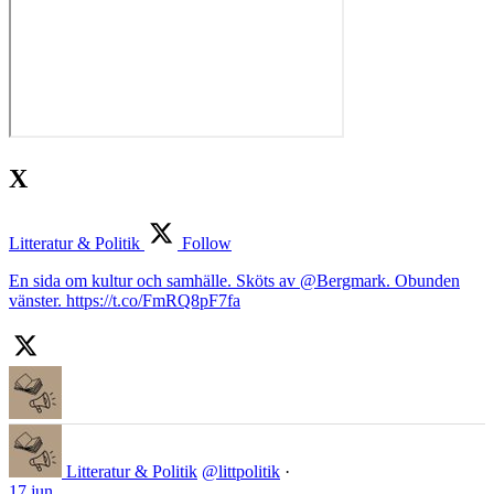
X
Litteratur & Politik
Follow
En sida om kultur och samhälle. Sköts av @Bergmark. Obunden
vänster. https://t.co/FmRQ8pF7fa
Litteratur & Politik
@littpolitik
·
17 jun