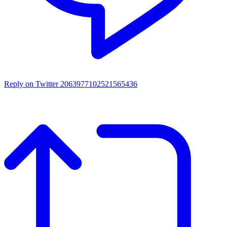
Reply on Twitter 2063977102521565436