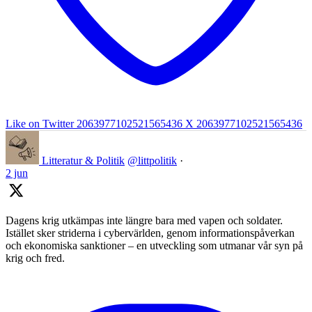
Like on Twitter 2063977102521565436
X
2063977102521565436
Litteratur & Politik
@littpolitik
·
2 jun
Dagens krig utkämpas inte längre bara med vapen och soldater.
Istället sker striderna i cybervärlden, genom informationspåverkan
och ekonomiska sanktioner – en utveckling som utmanar vår syn på
krig och fred.