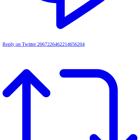
Reply on Twitter 2067226462214656204