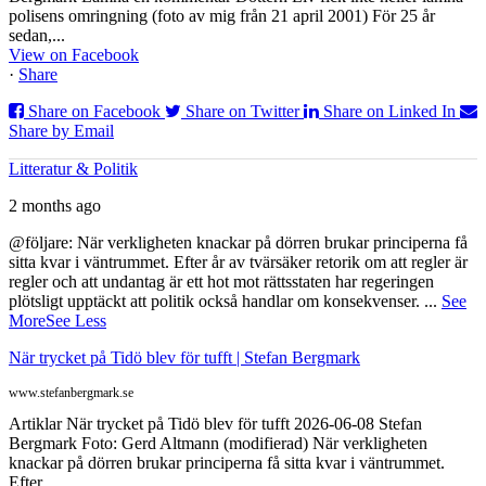
polisens omringning (foto av mig från 21 april 2001) För 25 år
sedan,...
View on Facebook
·
Share
Share on Facebook
Share on Twitter
Share on Linked In
Share by Email
Litteratur & Politik
2 months ago
@följare: När verkligheten knackar på dörren brukar principerna få
sitta kvar i väntrummet. Efter år av tvärsäker retorik om att regler är
regler och att undantag är ett hot mot rättsstaten har regeringen
plötsligt upptäckt att politik också handlar om konsekvenser.
...
See
More
See Less
När trycket på Tidö blev för tufft | Stefan Bergmark
www.stefanbergmark.se
Artiklar När trycket på Tidö blev för tufft 2026-06-08 Stefan
Bergmark Foto: Gerd Altmann (modifierad) När verkligheten
knackar på dörren brukar principerna få sitta kvar i väntrummet.
Efter ...