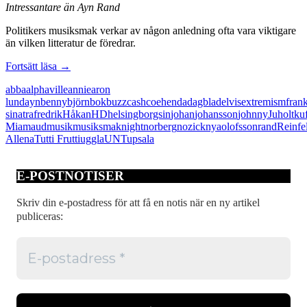
Intressantare än Ayn Rand
Politikers musiksmak verkar av någon anledning ofta vara viktigare
än vilken litteratur de föredrar.
Juholts
Fortsätt läsa
→
musiksmak
abba
alphaville
annie
aron
intressantare
lund
ayn
benny
björn
bok
buzz
cash
coehen
da
dagblad
elvis
extremism
fran
än
sinatra
fredrik
Håkan
HD
helsingborgs
in
johan
johansson
johnny
Juholt
ku
centerextremism
Mia
maud
musik
musiksmak
night
norberg
nozick
nya
olofsson
rand
Reinfe
Allena
Tutti Frutti
uggla
UNT
upsala
E-POSTNOTISER
Skriv din e-postadress för att få en notis när en ny artikel
publiceras: