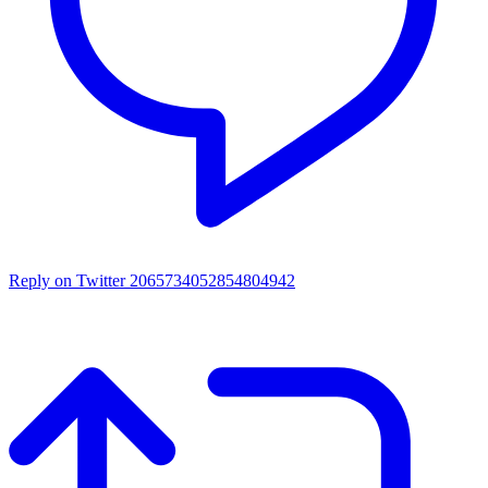
Reply on Twitter 2065734052854804942