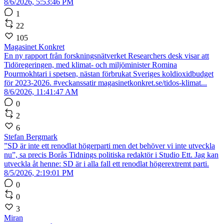
8/6/2026, 5:53:46 PM
1
22
105
Magasinet Konkret
En ny rapport från forskningsnätverket Researchers desk visar att
Tidöregeringen, med klimat- och miljöminister Romina
Pourmokhtari i spetsen, nästan förbrukat Sveriges koldioxidbudget
för 2023-2026. #veckanssatir magasinetkonkret.se/tidos-klimat...
8/6/2026, 11:41:47 AM
0
2
6
Stefan Bergmark
”SD är inte ett renodlat högerparti men det behöver vi inte utveckla
nu”, sa precis Borås Tidnings politiska redaktör i Studio Ett. Jag kan
utveckla åt henne: SD är i alla fall ett renodlat högerextremt parti.
8/5/2026, 2:19:01 PM
0
0
3
Miran