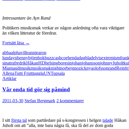
Intressantare än Ayn Rand
Politikers musiksmak verkar av någon anledning ofta vara viktigare
än vilken litteratur de föredrar.
Juholts
Fortsätt läsa
→
musiksmak
abba
alphaville
annie
aron
intressantare
lund
ayn
benny
björn
bok
buzz
cash
coehen
da
dagblad
elvis
extremism
fran
än
sinatra
fredrik
Håkan
HD
helsingborgs
in
johan
johansson
johnny
Juholt
ku
centerextremism
Mia
maud
musik
musiksmak
night
norberg
nozick
nya
olofsson
rand
Reinfe
Allena
Tutti Frutti
uggla
UNT
upsala
Artiklar
Vår onda tid gör sig påmind
2011-03-30
Stefan Bergmark
2 kommentarer
I sitt
första tal
som partiledare på s-kongressen i helgen
talade
Håkan
Juholt om att ”alla, inte bara några få, ska få del av dom goda