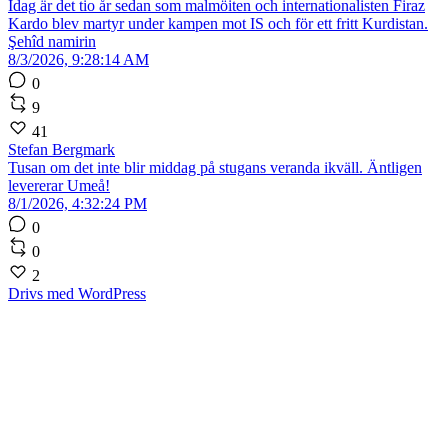
Idag är det tio år sedan som malmöiten och internationalisten Firaz
Kardo blev martyr under kampen mot IS och för ett fritt Kurdistan.
Şehîd namirin
8/3/2026, 9:28:14 AM
0
9
41
Stefan Bergmark
Tusan om det inte blir middag på stugans veranda ikväll. Äntligen
levererar Umeå!
8/1/2026, 4:32:24 PM
0
0
2
Drivs med WordPress