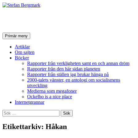
Stefan Bergmark
Sök
Hoppa
Primär meny
till
innehåll
Artiklar
Om sajten
Böcker
Rapporter från verkligheten samt en och annan dröm
Rapporter från den här sidan planeten
Rapporter från ställen jag brukar hänga på
2000-talets vänster, en antologi om socialismens
utveckling
Medierna som megafoner
Ockelbo is a nice place
Internetgrannar
Sök
efter:
Etikettarkiv: Håkan