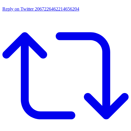
Reply on Twitter 2067226462214656204