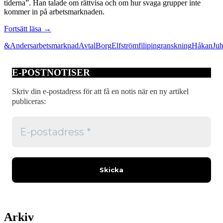
tiderna”. Han talade om rättvisa och om hur svaga grupper inte
kommer in på arbetsmarknaden.
Vår
Fortsätt läsa
→
onda
&
Anders
arbetsmarknad
Avtal
Borg
Elfström
filipin
granskning
Håkan
Juh
tid
gör
sig
E-POSTNOTISER
påmind
Skriv din e-postadress för att få en notis när en ny artikel
publiceras:
Arkiv