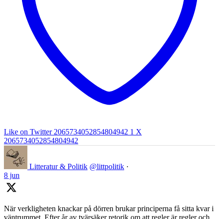
Like on Twitter 2065734052854804942
1
X
2065734052854804942
Litteratur & Politik
@littpolitik
·
8 jun
När verkligheten knackar på dörren brukar principerna få sitta kvar i
väntrummet. Efter år av tvärsäker retorik om att regler är regler och