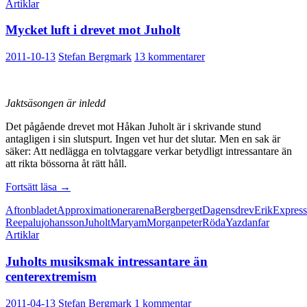
Artiklar
Mycket luft i drevet mot Juholt
2011-10-13
Stefan Bergmark
13 kommentarer
Jaktsäsongen är inledd
Det pågående drevet mot Håkan Juholt är i skrivande stund
antagligen i sin slutspurt. Ingen vet hur det slutar. Men en sak är
säker: Att nedlägga en tolvtaggare verkar betydligt intressantare än
att rikta bössorna åt rätt håll.
Mycket
Fortsätt läsa
→
luft
Aftonbladet
Approximationer
arena
Berg
berget
Dagens
drev
Erik
Expres
i
Reepalu
johansson
Juholt
Maryam
Morgan
peter
Röda
Yazdanfar
drevet
Artiklar
mot
Juholt
Juholts musiksmak intressantare än
centerextremism
2011-04-13
Stefan Bergmark
1 kommentar