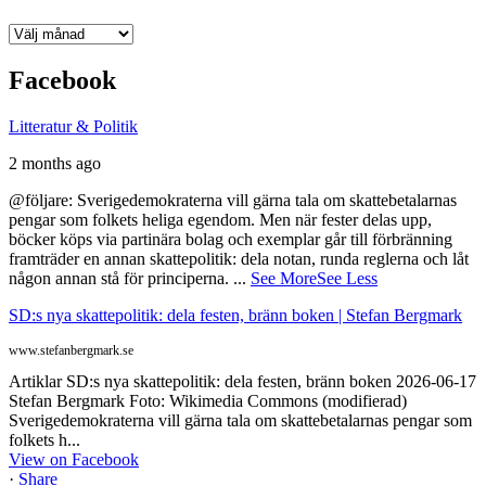
Arkiv
Facebook
Litteratur & Politik
2 months ago
@följare: Sverigedemokraterna vill gärna tala om skattebetalarnas
pengar som folkets heliga egendom. Men när fester delas upp,
böcker köps via partinära bolag och exemplar går till förbränning
framträder en annan skattepolitik: dela notan, runda reglerna och låt
någon annan stå för principerna.
...
See More
See Less
SD:s nya skattepolitik: dela festen, bränn boken | Stefan Bergmark
www.stefanbergmark.se
Artiklar SD:s nya skattepolitik: dela festen, bränn boken 2026-06-17
Stefan Bergmark Foto: Wikimedia Commons (modifierad)
Sverigedemokraterna vill gärna tala om skattebetalarnas pengar som
folkets h...
View on Facebook
·
Share