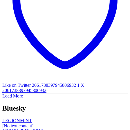
Like on Twitter 2061738397945806932
1
X
2061738397945806932
Load More
Bluesky
LEGIONMINT
[No text content]