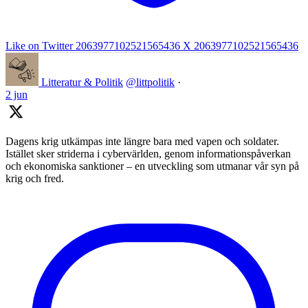
Like on Twitter 2063977102521565436
X
2063977102521565436
Litteratur & Politik
@littpolitik
·
2 jun
Dagens krig utkämpas inte längre bara med vapen och soldater.
Istället sker striderna i cybervärlden, genom informationspåverkan
och ekonomiska sanktioner – en utveckling som utmanar vår syn på
krig och fred.