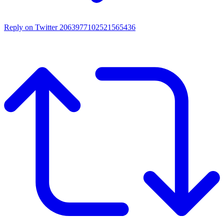
Reply on Twitter 2063977102521565436