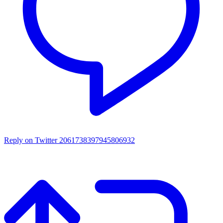
Reply on Twitter 2061738397945806932