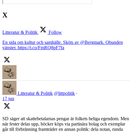
X
Litteratur & Politik
Follow
En sida om kultur och samhälle. Sköts av @Bergmark. Obunden
vänster. https://t.co/FmRQ8pF7fa
Litteratur & Politik
@littpolitik
·
17 jun
SD säger att skattebetalarnas pengar är folkets heliga egendom. Men
när fester delas upp, böcker köps via partinära bolag och exemplar
går till förbränning framträder en annan politik: dela notan, runda