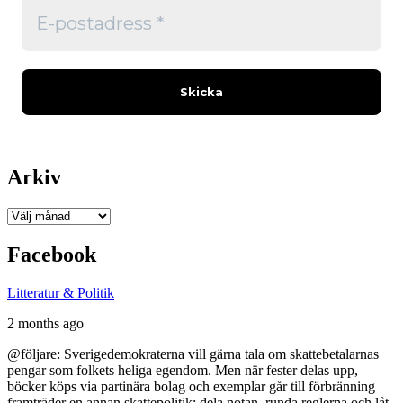
Arkiv
Arkiv
Facebook
Litteratur & Politik
2 months ago
@följare: Sverigedemokraterna vill gärna tala om skattebetalarnas
pengar som folkets heliga egendom. Men när fester delas upp,
böcker köps via partinära bolag och exemplar går till förbränning
framträder en annan skattepolitik: dela notan, runda reglerna och låt