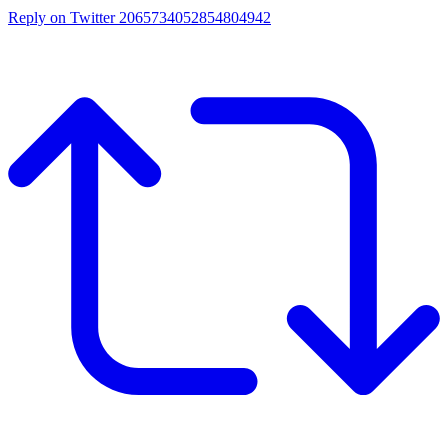
Reply on Twitter 2065734052854804942