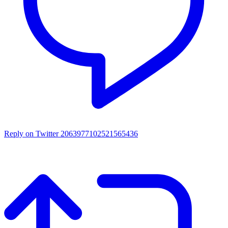
Reply on Twitter 2063977102521565436