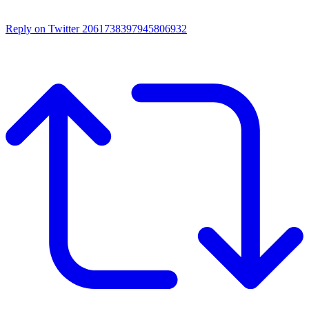
Reply on Twitter 2061738397945806932