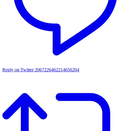
Reply on Twitter 2067226462214656204