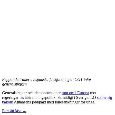
Peppande trailer av spanska fackföreningen CGT inför
generalstrejken
Generalstrejker och demonstrationer
runt om i Europa
mot
regeringarnas åtstramningspolitik. Samtidigt i Sverige: LO
ställer sig
bakom
Alliansens jobbpakt med lönesänkningar för unga.
Facklig-
Fortsätt läsa
→