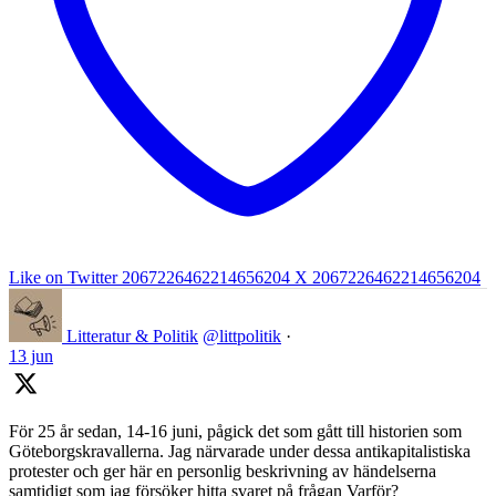
Like on Twitter 2067226462214656204
X
2067226462214656204
Litteratur & Politik
@littpolitik
·
13 jun
För 25 år sedan, 14-16 juni, pågick det som gått till historien som
Göteborgskravallerna. Jag närvarade under dessa antikapitalistiska
protester och ger här en personlig beskrivning av händelserna
samtidigt som jag försöker hitta svaret på frågan Varför?