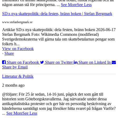
någon annan stå för principerna.
...
See More
See Less
SD:s nya skattepolitik: dela festen, bränn boken | Stefan Bergmark
www.stefanbergmark.se
Artiklar SD:s nya skattepolitik: dela festen, bränn boken 2026-06-17
Stefan Bergmark Foto: Wikimedia Commons (modifierad)
Sverigedemokraterna vill gärna tala om skattebetalarnas pengar som
folkets h...
View on Facebook
·
Share
Share on Facebook
Share on Twitter
Share on Linked In
Share by Email
Litteratur & Politik
2 months ago
@följare: För 25 år sedan, 14-16 juni, pågick det som gått till
historien som Göteborgskravallerna. Jag närvarade under dessa
antikapitalistiska protester och ger här en personlig beskrivning av
händelserna samtidigt som jag försöker hitta svaret på frågan Varför?
...
See More
See Less