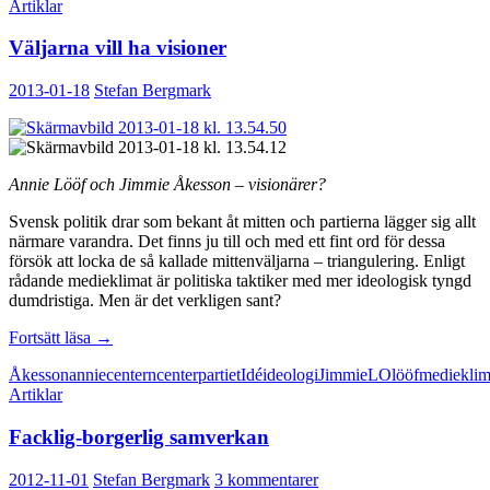
Artiklar
Väljarna vill ha visioner
2013-01-18
Stefan Bergmark
Annie Lööf och Jimmie Åkesson – visionärer?
Svensk politik drar som bekant åt mitten och partierna lägger sig allt
närmare varandra. Det finns ju till och med ett fint ord för dessa
försök att locka de så kallade mittenväljarna – triangulering. Enligt
rådande medieklimat är politiska taktiker med mer ideologisk tyngd
dumdristiga. Men är det verkligen sant?
Väljarna
Fortsätt läsa
→
vill
Åkesson
annie
centern
centerpartiet
Idé
ideologi
Jimmie
LO
lööf
medieklim
ha
Artiklar
visioner
Facklig-borgerlig samverkan
2012-11-01
Stefan Bergmark
3 kommentarer