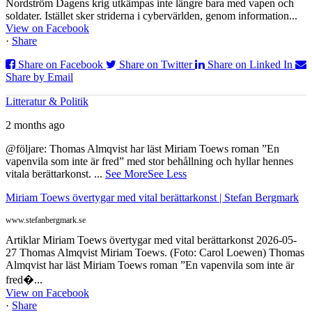
Nordström Dagens krig utkämpas inte längre bara med vapen och
soldater. Istället sker striderna i cybervärlden, genom information...
View on Facebook
·
Share
Share on Facebook
Share on Twitter
Share on Linked In
Share by Email
Litteratur & Politik
2 months ago
@följare: Thomas Almqvist har läst Miriam Toews roman ”En
vapenvila som inte är fred” med stor behållning och hyllar hennes
vitala berättarkonst.
...
See More
See Less
Miriam Toews övertygar med vital berättarkonst | Stefan Bergmark
www.stefanbergmark.se
Artiklar Miriam Toews övertygar med vital berättarkonst 2026-05-
27 Thomas Almqvist Miriam Toews. (Foto: Carol Loewen) Thomas
Almqvist har läst Miriam Toews roman ”En vapenvila som inte är
fred�...
View on Facebook
·
Share