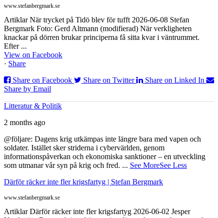
www.stefanbergmark.se
Artiklar När trycket på Tidö blev för tufft 2026-06-08 Stefan
Bergmark Foto: Gerd Altmann (modifierad) När verkligheten
knackar på dörren brukar principerna få sitta kvar i väntrummet.
Efter ...
View on Facebook
·
Share
Share on Facebook
Share on Twitter
Share on Linked In
Share by Email
Litteratur & Politik
2 months ago
@följare: Dagens krig utkämpas inte längre bara med vapen och
soldater. Istället sker striderna i cybervärlden, genom
informationspåverkan och ekonomiska sanktioner – en utveckling
som utmanar vår syn på krig och fred.
...
See More
See Less
Därför räcker inte fler krigsfartyg | Stefan Bergmark
www.stefanbergmark.se
Artiklar Därför räcker inte fler krigsfartyg 2026-06-02 Jesper