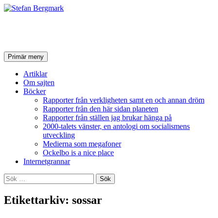
Stefan Bergmark
Sök
Hoppa
Primär meny
till
innehåll
Artiklar
Om sajten
Böcker
Rapporter från verkligheten samt en och annan dröm
Rapporter från den här sidan planeten
Rapporter från ställen jag brukar hänga på
2000-talets vänster, en antologi om socialismens
utveckling
Medierna som megafoner
Ockelbo is a nice place
Internetgrannar
Sök
efter:
Etikettarkiv: sossar