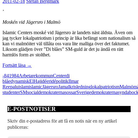
2011-02-18
Stefan Bergmark
’
Moskén vid Jägersro i Malmö
Islamic Centers moské vid Jägersro är landets näst äldsta. Även om
jag tycker lokalpatriotism i princip är lika befängt som nationalism så
kan vi malmöiter väl tillåta oss vara lite malliga över det faktumet.
Liksom glädjen över ”Di blåes” SM-guld är det ju ändå en rätt
harmlös form av stolthet.
Både
Fortsätt läsa
→
ha
-84
1984
Arbetarekommun
Center
di
kakan
blåe
dynamisk
El
Haj
idéer
idépolitik
Ilmar
och
Reepalu
islam
islamic
Jägersro
Jamal
kris
ledning
lokalpatriotism
Malmö
må
äta
studenter
SM
socialdemokraterna
sossar
Sverigedemokraterna
syndaboc
den
E-POSTNOTISER
Skriv din e-postadress för att få en notis när en ny artikel
publiceras: