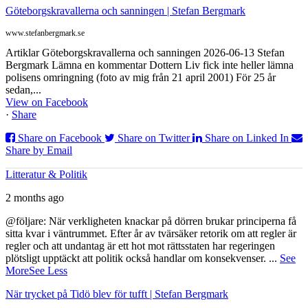
Göteborgskravallerna och sanningen | Stefan Bergmark
www.stefanbergmark.se
Artiklar Göteborgskravallerna och sanningen 2026-06-13 Stefan
Bergmark Lämna en kommentar Dottern Liv fick inte heller lämna
polisens omringning (foto av mig från 21 april 2001) För 25 år
sedan,...
View on Facebook
·
Share
Share on Facebook
Share on Twitter
Share on Linked In
Share by Email
Litteratur & Politik
2 months ago
@följare: När verkligheten knackar på dörren brukar principerna få
sitta kvar i väntrummet. Efter år av tvärsäker retorik om att regler är
regler och att undantag är ett hot mot rättsstaten har regeringen
plötsligt upptäckt att politik också handlar om konsekvenser.
...
See
More
See Less
När trycket på Tidö blev för tufft | Stefan Bergmark