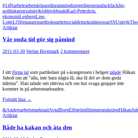
borgerlig
#14N
arbete
arbetsköpare
åtsramning
borgerlig
europa
fack
facklig-
samverkan
politisk
generalstrejk
jobb
jobbpakt
Karl-Petter
kris.
ekonomi
Lenberg
Lise-
Lotte
LO
löntagare
partibok
partiet
socialdemokratin
sossar
SSU
strejk
Tho
Artiklar
Vår onda tid gör sig påmind
2011-03-30
Stefan Bergmark
2 kommentarer
I sitt
första tal
som partiledare på s-kongressen i helgen
talade
Håkan
Juholt om att ”alla, inte bara några få, ska få del av dom goda
tiderna”. Han talade om rättvisa och om hur svaga grupper inte
kommer in på arbetsmarknaden.
Vår
Fortsätt läsa
→
onda
&
Anders
arbetsmarknad
Avtal
Borg
Elfström
filipin
granskning
Håkan
Juh
tid
Artiklar
gör
sig
Både ha kakan och äta den
påmind