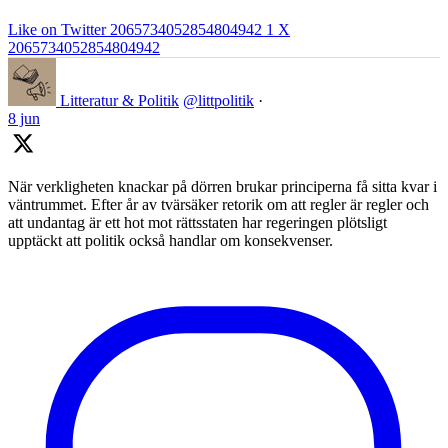
Like on Twitter 2065734052854804942
1
X
2065734052854804942
Litteratur & Politik
@littpolitik
·
8 jun
När verkligheten knackar på dörren brukar principerna få sitta kvar i
väntrummet. Efter år av tvärsäker retorik om att regler är regler och
att undantag är ett hot mot rättsstaten har regeringen plötsligt
upptäckt att politik också handlar om konsekvenser.