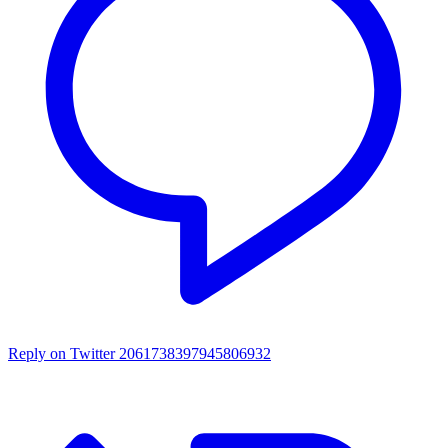
Reply on Twitter 2061738397945806932