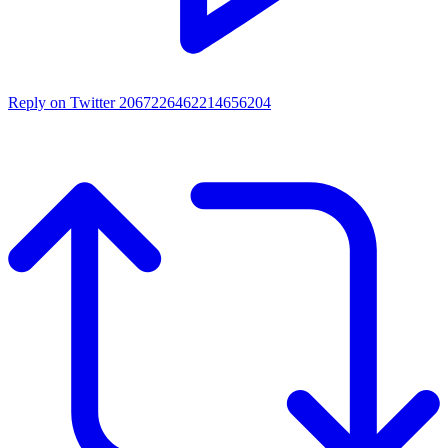
Reply on Twitter 2067226462214656204