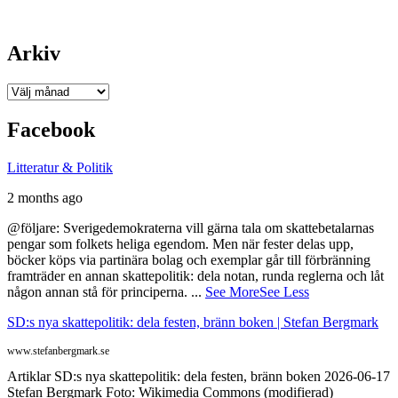
Arkiv
Arkiv
Facebook
Litteratur & Politik
2 months ago
@följare: Sverigedemokraterna vill gärna tala om skattebetalarnas
pengar som folkets heliga egendom. Men när fester delas upp,
böcker köps via partinära bolag och exemplar går till förbränning
framträder en annan skattepolitik: dela notan, runda reglerna och låt
någon annan stå för principerna.
...
See More
See Less
SD:s nya skattepolitik: dela festen, bränn boken | Stefan Bergmark
www.stefanbergmark.se
Artiklar SD:s nya skattepolitik: dela festen, bränn boken 2026-06-17
Stefan Bergmark Foto: Wikimedia Commons (modifierad)