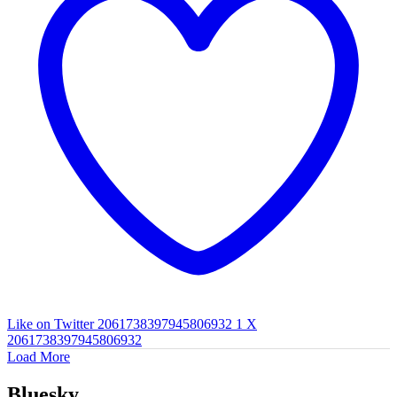
Like on Twitter 2061738397945806932
1
X
2061738397945806932
Load More
Bluesky