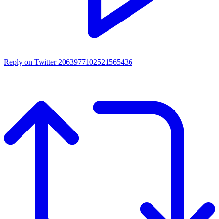
Reply on Twitter 2063977102521565436