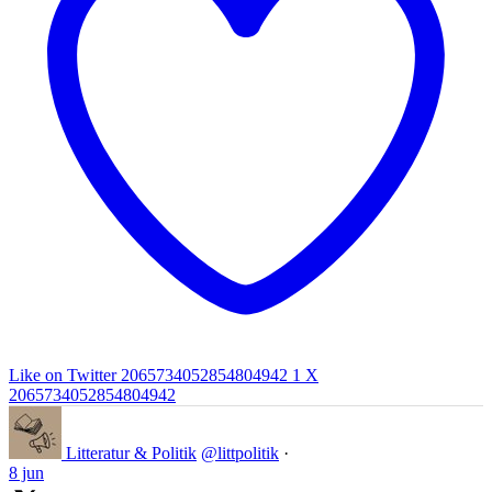
Like on Twitter 2065734052854804942
1
X
2065734052854804942
Litteratur & Politik
@littpolitik
·
8 jun