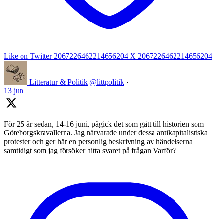
Like on Twitter 2067226462214656204
X
2067226462214656204
Litteratur & Politik
@littpolitik
·
13 jun
För 25 år sedan, 14-16 juni, pågick det som gått till historien som
Göteborgskravallerna. Jag närvarade under dessa antikapitalistiska
protester och ger här en personlig beskrivning av händelserna
samtidigt som jag försöker hitta svaret på frågan Varför?