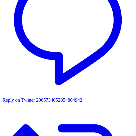
Reply on Twitter 2065734052854804942