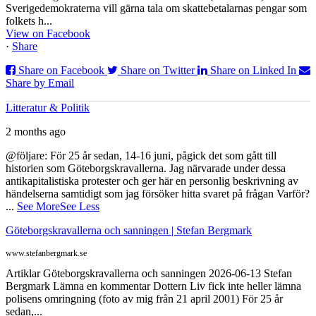
Sverigedemokraterna vill gärna tala om skattebetalarnas pengar som
folkets h...
View on Facebook
·
Share
Share on Facebook
Share on Twitter
Share on Linked In
Share by Email
Litteratur & Politik
2 months ago
@följare: För 25 år sedan, 14-16 juni, pågick det som gått till
historien som Göteborgskravallerna. Jag närvarade under dessa
antikapitalistiska protester och ger här en personlig beskrivning av
händelserna samtidigt som jag försöker hitta svaret på frågan Varför?
...
See More
See Less
Göteborgskravallerna och sanningen | Stefan Bergmark
www.stefanbergmark.se
Artiklar Göteborgskravallerna och sanningen 2026-06-13 Stefan
Bergmark Lämna en kommentar Dottern Liv fick inte heller lämna
polisens omringning (foto av mig från 21 april 2001) För 25 år
sedan,...