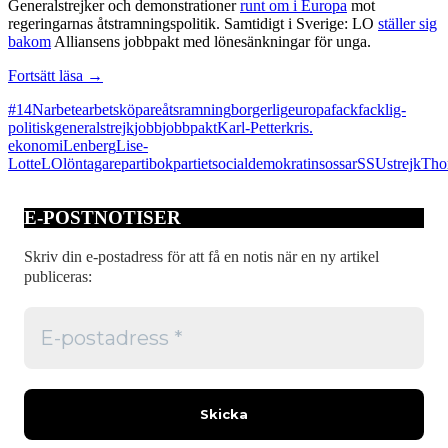
Generalstrejker och demonstrationer
runt om i Europa
mot
regeringarnas åtstramningspolitik. Samtidigt i Sverige: LO
ställer sig
bakom
Alliansens jobbpakt med lönesänkningar för unga.
Facklig-
Fortsätt läsa
→
borgerlig
#14N
arbete
arbetsköpare
åtsramning
borgerlig
europa
fack
facklig-
samverkan
politisk
generalstrejk
jobb
jobbpakt
Karl-Petter
kris.
ekonomi
Lenberg
Lise-
Lotte
LO
löntagare
partibok
partiet
socialdemokratin
sossar
SSU
strejk
Tho
E-POSTNOTISER
Skriv din e-postadress för att få en notis när en ny artikel
publiceras: