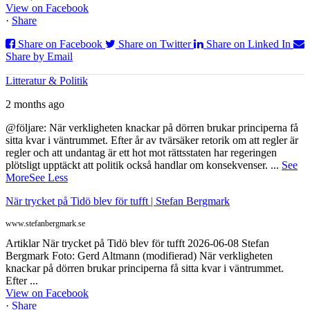
View on Facebook
·
Share
Share on Facebook
Share on Twitter
Share on Linked In
Share by Email
Litteratur & Politik
2 months ago
@följare: När verkligheten knackar på dörren brukar principerna få
sitta kvar i väntrummet. Efter år av tvärsäker retorik om att regler är
regler och att undantag är ett hot mot rättsstaten har regeringen
plötsligt upptäckt att politik också handlar om konsekvenser.
...
See
More
See Less
När trycket på Tidö blev för tufft | Stefan Bergmark
www.stefanbergmark.se
Artiklar När trycket på Tidö blev för tufft 2026-06-08 Stefan
Bergmark Foto: Gerd Altmann (modifierad) När verkligheten
knackar på dörren brukar principerna få sitta kvar i väntrummet.
Efter ...
View on Facebook
·
Share