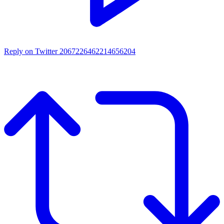
Reply on Twitter 2067226462214656204