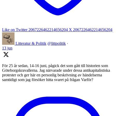
Like on Twitter 2067226462214656204
X
2067226462214656204
Litteratur & Politik
@littpolitik
·
13 jun
För 25 år sedan, 14-16 juni, pågick det som gått till historien som
Göteborgskravallerna. Jag närvarade under dessa antikapitalistiska
protester och ger här en personlig beskrivning av händelserna
samtidigt som jag försöker hitta svaret på frågan Varför?