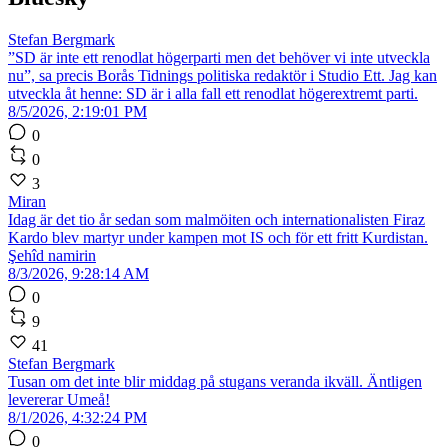
Stefan Bergmark
”SD är inte ett renodlat högerparti men det behöver vi inte utveckla
nu”, sa precis Borås Tidnings politiska redaktör i Studio Ett. Jag kan
utveckla åt henne: SD är i alla fall ett renodlat högerextremt parti.
8/5/2026, 2:19:01 PM
0
0
3
Miran
Idag är det tio år sedan som malmöiten och internationalisten Firaz
Kardo blev martyr under kampen mot IS och för ett fritt Kurdistan.
Şehîd namirin
8/3/2026, 9:28:14 AM
0
9
41
Stefan Bergmark
Tusan om det inte blir middag på stugans veranda ikväll. Äntligen
levererar Umeå!
8/1/2026, 4:32:24 PM
0