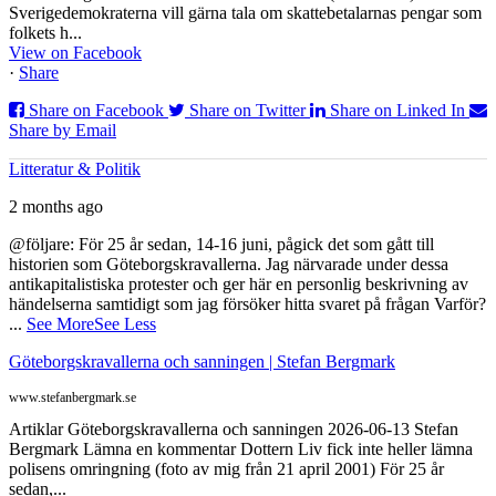
Sverigedemokraterna vill gärna tala om skattebetalarnas pengar som
folkets h...
View on Facebook
·
Share
Share on Facebook
Share on Twitter
Share on Linked In
Share by Email
Litteratur & Politik
2 months ago
@följare: För 25 år sedan, 14-16 juni, pågick det som gått till
historien som Göteborgskravallerna. Jag närvarade under dessa
antikapitalistiska protester och ger här en personlig beskrivning av
händelserna samtidigt som jag försöker hitta svaret på frågan Varför?
...
See More
See Less
Göteborgskravallerna och sanningen | Stefan Bergmark
www.stefanbergmark.se
Artiklar Göteborgskravallerna och sanningen 2026-06-13 Stefan
Bergmark Lämna en kommentar Dottern Liv fick inte heller lämna
polisens omringning (foto av mig från 21 april 2001) För 25 år
sedan,...