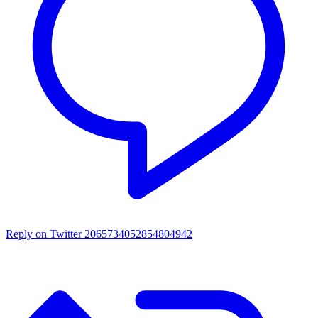
Reply on Twitter 2065734052854804942