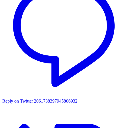
Reply on Twitter 2061738397945806932