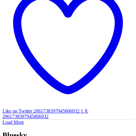
Like on Twitter 2061738397945806932
1
X
2061738397945806932
Load More
Bluesky