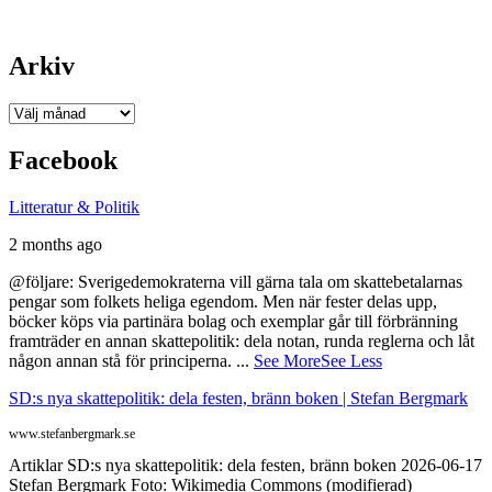
Arkiv
Arkiv
Facebook
Litteratur & Politik
2 months ago
@följare: Sverigedemokraterna vill gärna tala om skattebetalarnas
pengar som folkets heliga egendom. Men när fester delas upp,
böcker köps via partinära bolag och exemplar går till förbränning
framträder en annan skattepolitik: dela notan, runda reglerna och låt
någon annan stå för principerna.
...
See More
See Less
SD:s nya skattepolitik: dela festen, bränn boken | Stefan Bergmark
www.stefanbergmark.se
Artiklar SD:s nya skattepolitik: dela festen, bränn boken 2026-06-17
Stefan Bergmark Foto: Wikimedia Commons (modifierad)