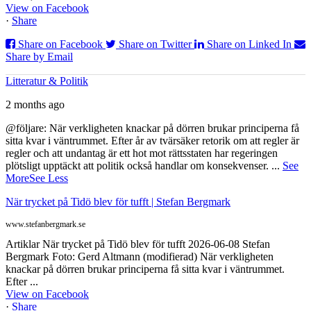
View on Facebook
·
Share
Share on Facebook
Share on Twitter
Share on Linked In
Share by Email
Litteratur & Politik
2 months ago
@följare: När verkligheten knackar på dörren brukar principerna få
sitta kvar i väntrummet. Efter år av tvärsäker retorik om att regler är
regler och att undantag är ett hot mot rättsstaten har regeringen
plötsligt upptäckt att politik också handlar om konsekvenser.
...
See
More
See Less
När trycket på Tidö blev för tufft | Stefan Bergmark
www.stefanbergmark.se
Artiklar När trycket på Tidö blev för tufft 2026-06-08 Stefan
Bergmark Foto: Gerd Altmann (modifierad) När verkligheten
knackar på dörren brukar principerna få sitta kvar i väntrummet.
Efter ...
View on Facebook
·
Share