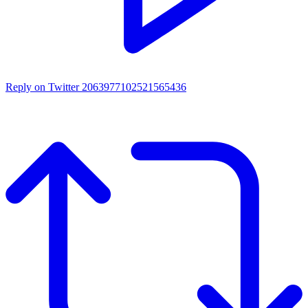
Reply on Twitter 2063977102521565436