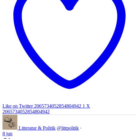
Like on Twitter 2065734052854804942
1
X
2065734052854804942
Litteratur & Politik
@littpolitik
·
8 jun