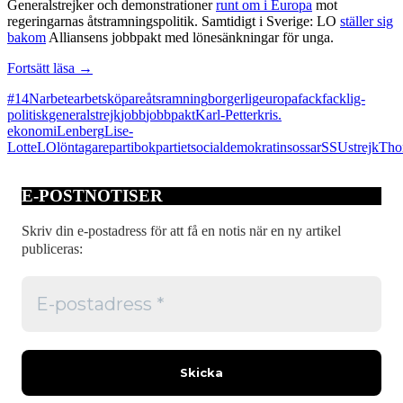
Generalstrejker och demonstrationer
runt om i Europa
mot
regeringarnas åtstramningspolitik. Samtidigt i Sverige: LO
ställer sig
bakom
Alliansens jobbpakt med lönesänkningar för unga.
Facklig-
Fortsätt läsa
→
borgerlig
#14N
arbete
arbetsköpare
åtsramning
borgerlig
europa
fack
facklig-
samverkan
politisk
generalstrejk
jobb
jobbpakt
Karl-Petter
kris.
ekonomi
Lenberg
Lise-
Lotte
LO
löntagare
partibok
partiet
socialdemokratin
sossar
SSU
strejk
Tho
E-POSTNOTISER
Skriv din e-postadress för att få en notis när en ny artikel
publiceras: