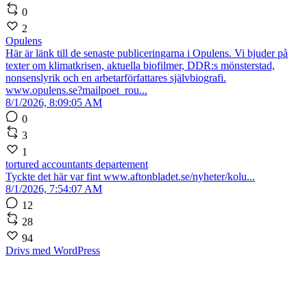
0
2
Opulens
Här är länk till de senaste publiceringarna i Opulens. Vi bjuder på
texter om klimatkrisen, aktuella biofilmer, DDR:s mönsterstad,
nonsenslyrik och en arbetarförfattares självbiografi.
www.opulens.se?mailpoet_rou...
8/1/2026, 8:09:05 AM
0
3
1
tortured accountants departement
Tyckte det här var fint www.aftonbladet.se/nyheter/kolu...
8/1/2026, 7:54:07 AM
12
28
94
Drivs med WordPress