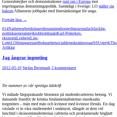
Generalstrejker och demonstrationer
runt om i Europa
mot
regeringarnas åtstramningspolitik. Samtidigt i Sverige: LO
ställer sig
bakom
Alliansens jobbpakt med lönesänkningar för unga.
Facklig-
Fortsätt läsa
→
borgerlig
#14N
arbete
arbetsköpare
åtsramning
borgerlig
europa
fack
facklig-
samverkan
politisk
generalstrejk
jobb
jobbpakt
Karl-Petter
kris.
ekonomi
Lenberg
Lise-
Lotte
LO
löntagare
partibok
partiet
socialdemokratin
sossar
SSU
strejk
Tho
Artiklar
Jag ångrar ingenting
2012-05-10
Stefan Bergmark
2 kommentarer
Tre nummer av vår spretiga tidskrift
Vi målade färgsprakande blommor på studentkvarterens betong. Vi
dansande framför de kristna fundamentalisternas musiksatta
torgmöten – män med män och kvinnor med kvinnor förstås. En dag
växlade vi in våra studiemedel i småmynt, slängde ut dem vid
lunchtid i ekonomistudenternas cafeteria och proklamerade högljutt