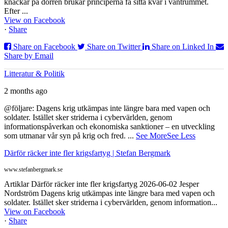
knackar på dörren brukar principerna få sitta kvar i väntrummet.
Efter ...
View on Facebook
·
Share
Share on Facebook
Share on Twitter
Share on Linked In
Share by Email
Litteratur & Politik
2 months ago
@följare: Dagens krig utkämpas inte längre bara med vapen och
soldater. Istället sker striderna i cybervärlden, genom
informationspåverkan och ekonomiska sanktioner – en utveckling
som utmanar vår syn på krig och fred.
...
See More
See Less
Därför räcker inte fler krigsfartyg | Stefan Bergmark
www.stefanbergmark.se
Artiklar Därför räcker inte fler krigsfartyg 2026-06-02 Jesper
Nordström Dagens krig utkämpas inte längre bara med vapen och
soldater. Istället sker striderna i cybervärlden, genom information...
View on Facebook
·
Share