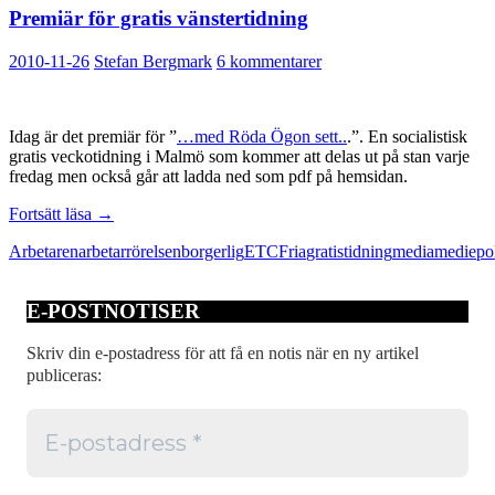
Premiär för gratis vänstertidning
2010-11-26
Stefan Bergmark
6 kommentarer
Idag är det premiär för ”
…med Röda Ögon sett..
.”. En socialistisk
gratis veckotidning i Malmö som kommer att delas ut på stan varje
fredag men också går att ladda ned som pdf på hemsidan.
Premiär
Fortsätt läsa
→
för
Arbetaren
arbetarrörelsen
borgerlig
ETC
Fria
gratistidning
media
mediepol
gratis
vänstertidning
E-POSTNOTISER
Skriv din e-postadress för att få en notis när en ny artikel
publiceras: