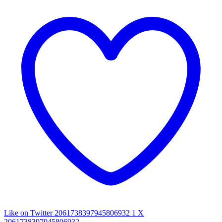
Like on Twitter 2061738397945806932
1
X
2061738397945806932