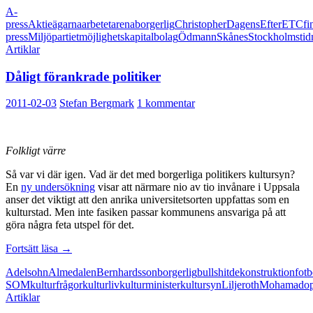
A-
för
press
Aktieägarna
arbetet
arena
borgerlig
Christopher
Dagens
Efter
ETC
fi
mediemångfalden
press
Miljöpartiet
möjlighetskapitalbolag
Ödmann
Skånes
Stockholms
tid
Artiklar
Dåligt förankrade politiker
2011-02-03
Stefan Bergmark
1 kommentar
Folkligt värre
Så var vi där igen. Vad är det med borgerliga politikers kultursyn?
En
ny undersökning
visar att närmare nio av tio invånare i Uppsala
anser det viktigt att den anrika universitetsorten uppfattas som en
kulturstad. Men inte fasiken passar kommunens ansvariga på att
göra några feta utspel för det.
Dåligt
Fortsätt läsa
→
förankrade
Adelsohn
Almedalen
Bernhardsson
borgerlig
bullshit
dekonstruktion
fotb
politiker
SOM
kulturfrågor
kulturliv
kulturminister
kultursyn
Liljeroth
Mohamad
o
Artiklar