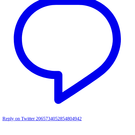
Reply on Twitter 2065734052854804942