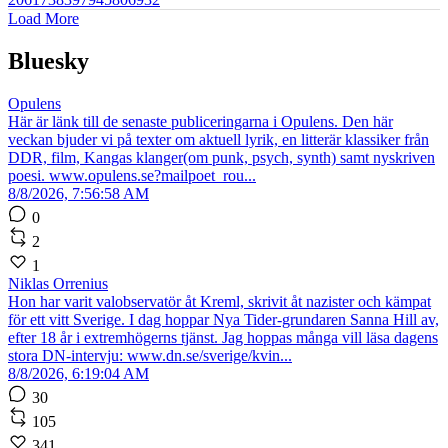
Load More
Bluesky
Opulens
Här är länk till de senaste publiceringarna i Opulens. Den här
veckan bjuder vi på texter om aktuell lyrik, en litterär klassiker från
DDR, film, Kangas klanger(om punk, psych, synth) samt nyskriven
poesi. www.opulens.se?mailpoet_rou...
8/8/2026, 7:56:58 AM
0
2
1
Niklas Orrenius
Hon har varit valobservatör åt Kreml, skrivit åt nazister och kämpat
för ett vitt Sverige. I dag hoppar Nya Tider-grundaren Sanna Hill av,
efter 18 år i extremhögerns tjänst. Jag hoppas många vill läsa dagens
stora DN-intervju: www.dn.se/sverige/kvin...
8/8/2026, 6:19:04 AM
30
105
341