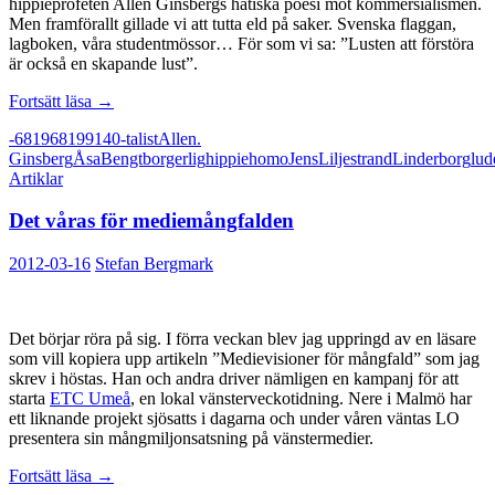
hippieprofeten Allen Ginsbergs hatiska poesi mot kommersialismen.
Men framförallt gillade vi att tutta eld på saker. Svenska flaggan,
lagboken, våra studentmössor… För som vi sa: ”Lusten att förstöra
är också en skapande lust”.
Jag
Fortsätt läsa
→
ångrar
-68
1968
1991
40-talist
Allen.
ingenting
Ginsberg
Åsa
Bengt
borgerlig
hippie
homo
Jens
Liljestrand
Linderborg
lud
Artiklar
Det våras för mediemångfalden
2012-03-16
Stefan Bergmark
Det börjar röra på sig. I förra veckan blev jag uppringd av en läsare
som vill kopiera upp artikeln ”Medievisioner för mångfald” som jag
skrev i höstas. Han och andra driver nämligen en kampanj för att
starta
ETC Umeå
, en lokal vänsterveckotidning. Nere i Malmö har
ett liknande projekt sjösatts i dagarna och under våren väntas LO
presentera sin mångmiljonsatsning på vänstermedier.
Det
Fortsätt läsa
→
våras