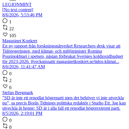
LEGIONMINT
[No text content]
8/6/2026, 5:53:46 PM
1
22
105
Magasinet Konkret
En ny rapport från forskningsnätverket Researchers desk visar att
Tidöregeringen, med klimat- och miljöminister Romina
Pourmokhtari i spetsen, nästan förbrukat Sveriges koldioxidbudget
för 2023-2026. #veckanssatir magasinetkonkret.se/tidos-klimat...
8/6/2026, 11:41:47 AM
0
2
6
Stefan Bergmark
”SD är inte ett renodlat högerparti men det behöver vi inte utveckla
nu”, sa precis Borås Tidnings politiska redaktör i Studio Ett. Jag kan
utveckla åt henne: SD är i alla fall ett renodlat högerextremt parti.
8/5/2026, 2:19:01 PM
0
0