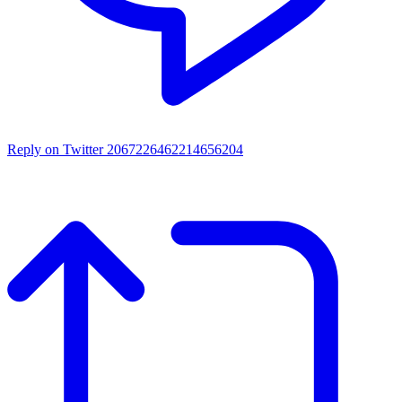
Reply on Twitter 2067226462214656204