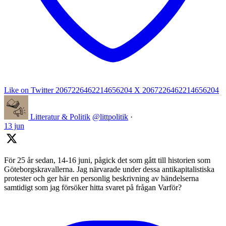
Like on Twitter 2067226462214656204
X
2067226462214656204
Litteratur & Politik
@littpolitik
·
13 jun
För 25 år sedan, 14-16 juni, pågick det som gått till historien som
Göteborgskravallerna. Jag närvarade under dessa antikapitalistiska
protester och ger här en personlig beskrivning av händelserna
samtidigt som jag försöker hitta svaret på frågan Varför?