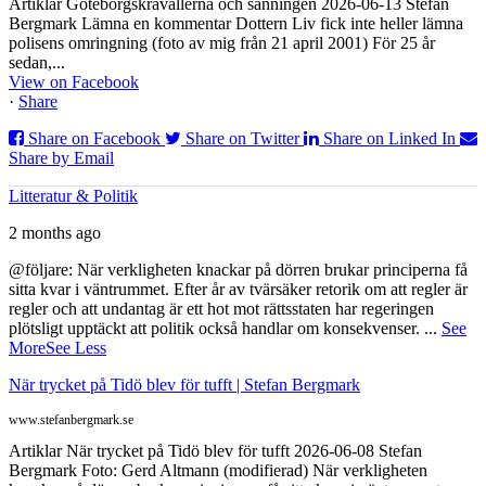
Artiklar Göteborgskravallerna och sanningen 2026-06-13 Stefan
Bergmark Lämna en kommentar Dottern Liv fick inte heller lämna
polisens omringning (foto av mig från 21 april 2001) För 25 år
sedan,...
View on Facebook
·
Share
Share on Facebook
Share on Twitter
Share on Linked In
Share by Email
Litteratur & Politik
2 months ago
@följare: När verkligheten knackar på dörren brukar principerna få
sitta kvar i väntrummet. Efter år av tvärsäker retorik om att regler är
regler och att undantag är ett hot mot rättsstaten har regeringen
plötsligt upptäckt att politik också handlar om konsekvenser.
...
See
More
See Less
När trycket på Tidö blev för tufft | Stefan Bergmark
www.stefanbergmark.se
Artiklar När trycket på Tidö blev för tufft 2026-06-08 Stefan
Bergmark Foto: Gerd Altmann (modifierad) När verkligheten