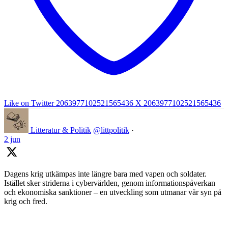
Like on Twitter 2063977102521565436
X
2063977102521565436
Litteratur & Politik
@littpolitik
·
2 jun
Dagens krig utkämpas inte längre bara med vapen och soldater.
Istället sker striderna i cybervärlden, genom informationspåverkan
och ekonomiska sanktioner – en utveckling som utmanar vår syn på
krig och fred.