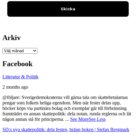
Arkiv
Arkiv
Facebook
Litteratur & Politik
2 months ago
@följare: Sverigedemokraterna vill gärna tala om skattebetalarnas
pengar som folkets heliga egendom. Men när fester delas upp,
böcker köps via partinära bolag och exemplar går till förbränning
framträder en annan skattepolitik: dela notan, runda reglerna och låt
någon annan stå för principerna.
...
See More
See Less
SD:s nya skattepolitik: dela festen, bränn boken | Stefan Bergmark