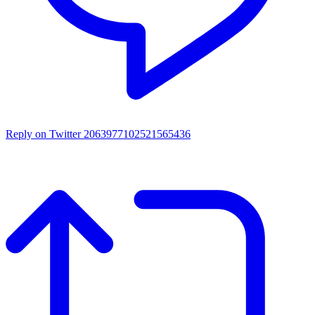
Reply on Twitter 2063977102521565436