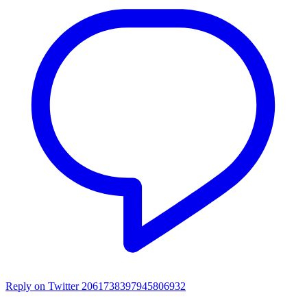
Reply on Twitter 2061738397945806932