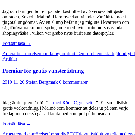
Jag och familjen bor ett par stenkast till ett av Sveriges fattigaste
områden, Seved i Malmö. Häromveckan rånades vår äldsta av ett
tjugotal ungdomar. Av en slump befann jag mig ute i kvarteren och
såg förövarna komma springande med bytet, min morsas gamla
shopingväska i vilken vår grabb nyss burit sina datorprylar.
Det
Fortsätt läsa
→
handlar
Adler
arbetarrörelsen
barnfattigdom
brott
Centrum
Dencik
fattigdom
flytk
inte
Artiklar
om
att
Premiär för gratis vänstertidning
vinna
debatten
2010-11-26
Stefan Bergmark
6 kommentarer
Idag är det premiär för ”
…med Röda Ögon sett..
.”. En socialistisk
gratis veckotidning i Malmö som kommer att delas ut på stan varje
fredag men också går att ladda ned som pdf på hemsidan.
Premiär
Fortsätt läsa
→
för
Arbetaren
arbetarrörelsen
borgerlig
ETC
Fria
gratistidning
media
mediepol
gratis