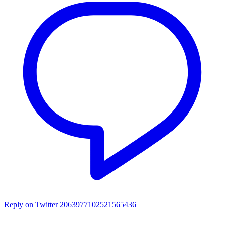
Reply on Twitter 2063977102521565436