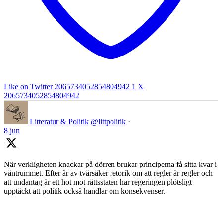
Like on Twitter 2065734052854804942
1
X
2065734052854804942
Litteratur & Politik
@littpolitik
·
8 jun
När verkligheten knackar på dörren brukar principerna få sitta kvar i
väntrummet. Efter år av tvärsäker retorik om att regler är regler och
att undantag är ett hot mot rättsstaten har regeringen plötsligt
upptäckt att politik också handlar om konsekvenser.