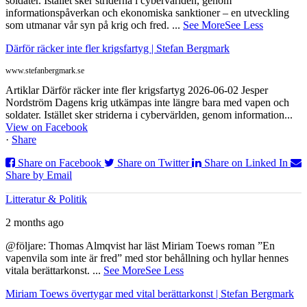
soldater. Istället sker striderna i cybervärlden, genom
informationspåverkan och ekonomiska sanktioner – en utveckling
som utmanar vår syn på krig och fred.
...
See More
See Less
Därför räcker inte fler krigsfartyg | Stefan Bergmark
www.stefanbergmark.se
Artiklar Därför räcker inte fler krigsfartyg 2026-06-02 Jesper
Nordström Dagens krig utkämpas inte längre bara med vapen och
soldater. Istället sker striderna i cybervärlden, genom information...
View on Facebook
·
Share
Share on Facebook
Share on Twitter
Share on Linked In
Share by Email
Litteratur & Politik
2 months ago
@följare: Thomas Almqvist har läst Miriam Toews roman ”En
vapenvila som inte är fred” med stor behållning och hyllar hennes
vitala berättarkonst.
...
See More
See Less
Miriam Toews övertygar med vital berättarkonst | Stefan Bergmark