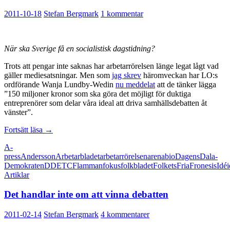
2011-10-18
Stefan Bergmark
1 kommentar
När ska Sverige få en socialistisk dagstidning?
Trots att pengar inte saknas har arbetarrörelsen länge legat lågt vad
gäller mediesatsningar. Men som
jag skrev
häromveckan har LO:s
ordförande Wanja Lundby-Wedin
nu meddelat
att de tänker lägga
”150 miljoner kronor som ska göra det möjligt för duktiga
entreprenörer som delar våra ideal att driva samhällsdebatten åt
vänster”.
Mediepolitik
Fortsätt läsa
→
från
A-
vänster
press
Andersson
Arbetarbladet
arbetarrörelsen
arena
bio
Dagens
Dala-
Demokraten
DD
ETC
Flamman
fokus
folkbladet
Folkets
Fria
Fronesis
Idé
Artiklar
Det handlar inte om att vinna debatten
2011-02-14
Stefan Bergmark
4 kommentarer