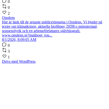
0
0
2
Opulens
Här är länk till de senaste publiceringarna i Opulens. Vi bjuder på
texter om klimatkrisen, aktuella biofilmer, DDR:s mönsterstad,
nonsenslyrik och en arbetarförfattares självbiografi.
www.opulens.se?mailpoet_rou...
8/1/2026, 8:09:05 AM
0
3
1
Drivs med WordPress