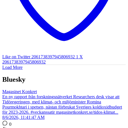
Like on Twitter 2061738397945806932
1
X
2061738397945806932
Load More
Bluesky
Magasinet Konkret
En ny rapport från forskningsnätverket Researchers desk visar att
Tidöregeringen, med klimat- och miljöminister Romina
Pourmokhtari i spetsen, nästan förbrukat Sveriges koldioxidbudget
för 2023-2026. #veckanssatir magasinetkonkret.se/tidos-klimat...
8/6/2026, 11:41:47 AM
0