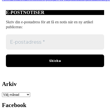
vänstertidning
E-POSTNOTISER
Skriv din e-postadress för att få en notis när en ny artikel
publiceras:
Arkiv
Arkiv
Facebook