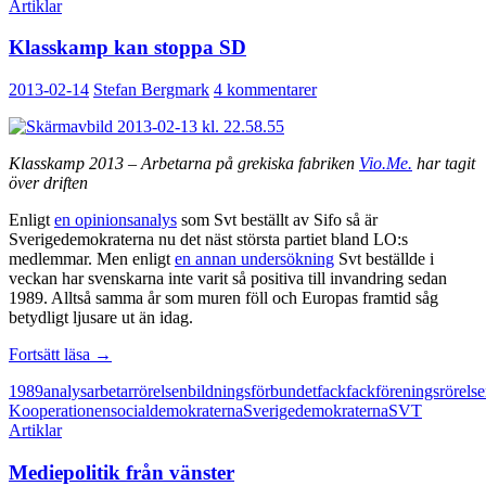
Artiklar
Klasskamp kan stoppa SD
2013-02-14
Stefan Bergmark
4 kommentarer
Klasskamp 2013 – Arbetarna på grekiska fabriken
Vio.Me.
har tagit
över driften
Enligt
en opinionsanalys
som Svt beställt av Sifo så är
Sverigedemokraterna nu det näst största partiet bland LO:s
medlemmar. Men enligt
en annan undersökning
Svt beställde i
veckan har svenskarna inte varit så positiva till invandring sedan
1989. Alltså samma år som muren föll och Europas framtid såg
betydligt ljusare ut än idag.
Klasskamp
Fortsätt läsa
→
kan
1989
analys
arbetarrörelsen
bildningsförbundet
fack
fackföreningsrörels
stoppa
Kooperationen
socialdemokraterna
Sverigedemokraterna
SVT
SD
Artiklar
Mediepolitik från vänster