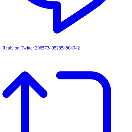
Reply on Twitter 2065734052854804942