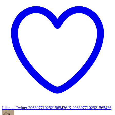
Like on Twitter 2063977102521565436
X
2063977102521565436