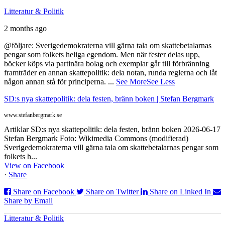
Litteratur & Politik
2 months ago
@följare: Sverigedemokraterna vill gärna tala om skattebetalarnas
pengar som folkets heliga egendom. Men när fester delas upp,
böcker köps via partinära bolag och exemplar går till förbränning
framträder en annan skattepolitik: dela notan, runda reglerna och låt
någon annan stå för principerna.
...
See More
See Less
SD:s nya skattepolitik: dela festen, bränn boken | Stefan Bergmark
www.stefanbergmark.se
Artiklar SD:s nya skattepolitik: dela festen, bränn boken 2026-06-17
Stefan Bergmark Foto: Wikimedia Commons (modifierad)
Sverigedemokraterna vill gärna tala om skattebetalarnas pengar som
folkets h...
View on Facebook
·
Share
Share on Facebook
Share on Twitter
Share on Linked In
Share by Email
Litteratur & Politik