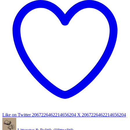
Like on Twitter 2067226462214656204
X
2067226462214656204