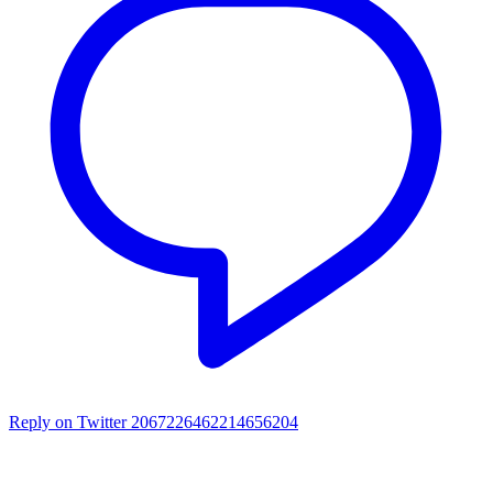
Reply on Twitter 2067226462214656204