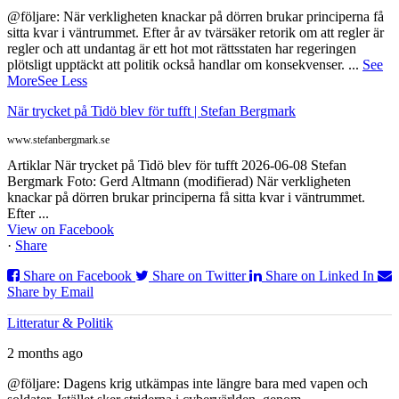
@följare: När verkligheten knackar på dörren brukar principerna få
sitta kvar i väntrummet. Efter år av tvärsäker retorik om att regler är
regler och att undantag är ett hot mot rättsstaten har regeringen
plötsligt upptäckt att politik också handlar om konsekvenser.
...
See
More
See Less
När trycket på Tidö blev för tufft | Stefan Bergmark
www.stefanbergmark.se
Artiklar När trycket på Tidö blev för tufft 2026-06-08 Stefan
Bergmark Foto: Gerd Altmann (modifierad) När verkligheten
knackar på dörren brukar principerna få sitta kvar i väntrummet.
Efter ...
View on Facebook
·
Share
Share on Facebook
Share on Twitter
Share on Linked In
Share by Email
Litteratur & Politik
2 months ago
@följare: Dagens krig utkämpas inte längre bara med vapen och