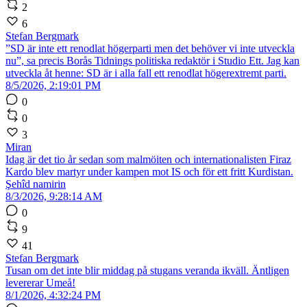
2
6
Stefan Bergmark
”SD är inte ett renodlat högerparti men det behöver vi inte utveckla
nu”, sa precis Borås Tidnings politiska redaktör i Studio Ett. Jag kan
utveckla åt henne: SD är i alla fall ett renodlat högerextremt parti.
8/5/2026, 2:19:01 PM
0
0
3
Miran
Idag är det tio år sedan som malmöiten och internationalisten Firaz
Kardo blev martyr under kampen mot IS och för ett fritt Kurdistan.
Şehîd namirin
8/3/2026, 9:28:14 AM
0
9
41
Stefan Bergmark
Tusan om det inte blir middag på stugans veranda ikväll. Äntligen
levererar Umeå!
8/1/2026, 4:32:24 PM