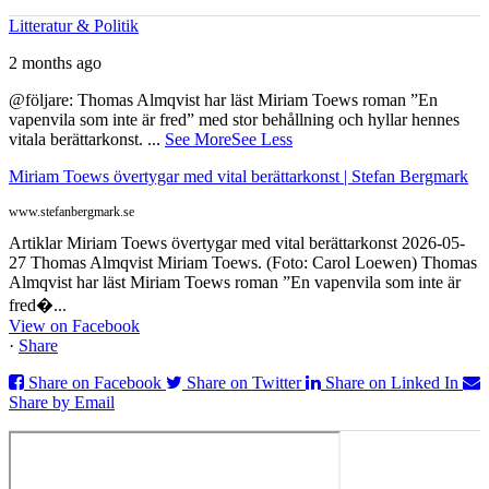
Litteratur & Politik
2 months ago
@följare: Thomas Almqvist har läst Miriam Toews roman ”En
vapenvila som inte är fred” med stor behållning och hyllar hennes
vitala berättarkonst.
...
See More
See Less
Miriam Toews övertygar med vital berättarkonst | Stefan Bergmark
www.stefanbergmark.se
Artiklar Miriam Toews övertygar med vital berättarkonst 2026-05-
27 Thomas Almqvist Miriam Toews. (Foto: Carol Loewen) Thomas
Almqvist har läst Miriam Toews roman ”En vapenvila som inte är
fred�...
View on Facebook
·
Share
Share on Facebook
Share on Twitter
Share on Linked In
Share by Email