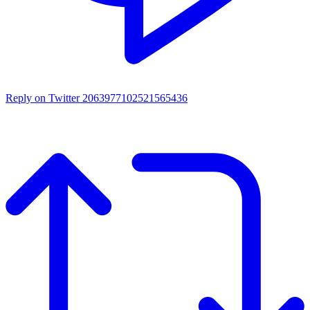
Reply on Twitter 2063977102521565436