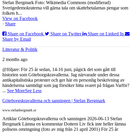
Stefan Bergmark Foto: Wikimedia Commons (modifierad)
Sverigedemokraterna vill gärna tala om skattebetalarnas pengar som
folkets h...
View on Facebook
·
Share
Share on Facebook
Share on Twitter
Share on Linked In
Share by Email
Litteratur & Politik
2 months ago
@följare: För 25 år sedan, 14-16 juni, pågick det som gått till
historien som Göteborgskravallerna. Jag närvarade under dessa
antikapitalistiska protester och ger här en personlig beskrivning av
händelserna samtidigt som jag försöker hitta svaret på frågan Varför?
...
See More
See Less
Göteborgskravallerna och sanningen | Stefan Bergmark
www.stefanbergmark.se
Artiklar Göteborgskravallerna och sanningen 2026-06-13 Stefan
Bergmark Lämna en kommentar Dottern Liv fick inte heller lämna
polisens omringning (foto av mig från 21 april 2001) För 25 år