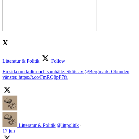
X
Litteratur & Politik
Follow
En sida om kultur och samhälle. Sköts av @Bergmark. Obunden
vänster. https://t.co/FmRQ8pF7fa
Litteratur & Politik
@littpolitik
·
17 jun