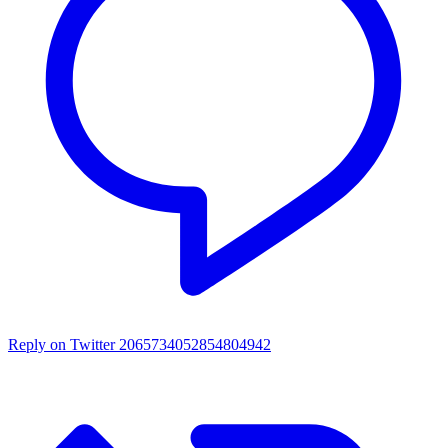
Reply on Twitter 2065734052854804942