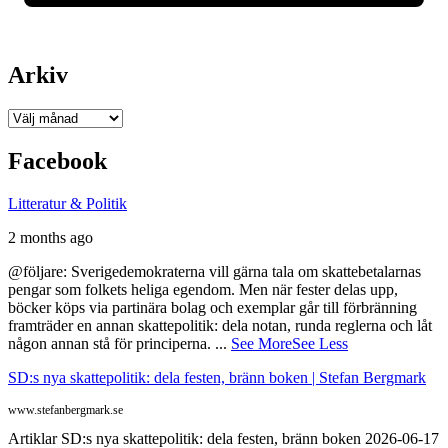
Arkiv
Arkiv
Facebook
Litteratur & Politik
2 months ago
@följare: Sverigedemokraterna vill gärna tala om skattebetalarnas
pengar som folkets heliga egendom. Men när fester delas upp,
böcker köps via partinära bolag och exemplar går till förbränning
framträder en annan skattepolitik: dela notan, runda reglerna och låt
någon annan stå för principerna.
...
See More
See Less
SD:s nya skattepolitik: dela festen, bränn boken | Stefan Bergmark
www.stefanbergmark.se
Artiklar SD:s nya skattepolitik: dela festen, bränn boken 2026-06-17