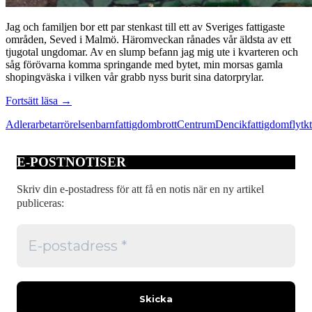
Jag och familjen bor ett par stenkast till ett av Sveriges fattigaste
områden, Seved i Malmö. Häromveckan rånades vår äldsta av ett
tjugotal ungdomar. Av en slump befann jag mig ute i kvarteren och
såg förövarna komma springande med bytet, min morsas gamla
shopingväska i vilken vår grabb nyss burit sina datorprylar.
Det
Fortsätt läsa
→
handlar
Adler
arbetarrörelsen
barnfattigdom
brott
Centrum
Dencik
fattigdom
flytk
inte
om
att
E-POSTNOTISER
vinna
debatten
Skriv din e-postadress för att få en notis när en ny artikel
publiceras: