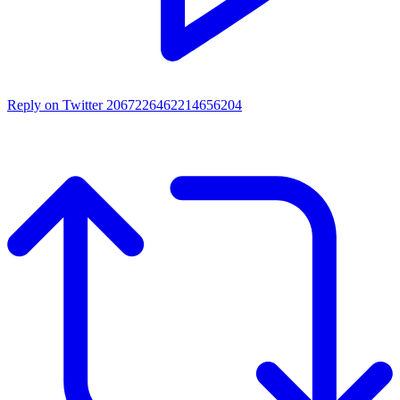
Reply on Twitter 2067226462214656204