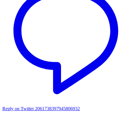
Reply on Twitter 2061738397945806932