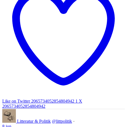
Like on Twitter 2065734052854804942
1
X
2065734052854804942
Litteratur & Politik
@littpolitik
·
8 jun