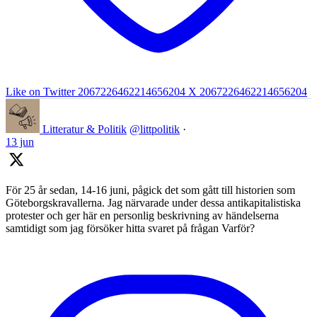
Like on Twitter 2067226462214656204
X
2067226462214656204
Litteratur & Politik
@littpolitik
·
13 jun
För 25 år sedan, 14-16 juni, pågick det som gått till historien som
Göteborgskravallerna. Jag närvarade under dessa antikapitalistiska
protester och ger här en personlig beskrivning av händelserna
samtidigt som jag försöker hitta svaret på frågan Varför?