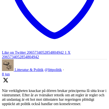
Like on Twitter 2065734052854804942
1
X
2065734052854804942
Litteratur & Politik
@littpolitik
·
8 jun
När verkligheten knackar på dörren brukar principerna få sitta kvar i
väntrummet. Efter år av tvärsäker retorik om att regler är regler och
att undantag är ett hot mot rättsstaten har regeringen plötsligt
upptäckt att politik också handlar om konsekvenser.