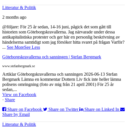
Litteratur & Politik
2 months ago
@följare: För 25 år sedan, 14-16 juni, pågick det som gått till
historien som Göteborgskravallerna. Jag närvarade under dessa
antikapitalistiska protester och ger här en personlig beskrivning av
händelserna samtidigt som jag försöker hitta svaret på frågan Varför?
...
See More
See Less
Göteborgskravallerna och sanningen | Stefan Bergmark
www.stefanbergmark.se
Artiklar Göteborgskravallerna och sanningen 2026-06-13 Stefan
Bergmark Lämna en kommentar Dottern Liv fick inte heller lämna
polisens omringning (foto av mig från 21 april 2001) För 25 år
sedan,...
View on Facebook
·
Share
Share on Facebook
Share on Twitter
Share on Linked In
Share by Email
Litteratur & Politik