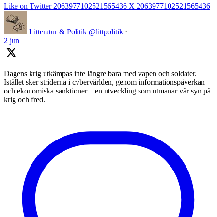
Like on Twitter 2063977102521565436
X
2063977102521565436
Litteratur & Politik
@littpolitik
·
2 jun
Dagens krig utkämpas inte längre bara med vapen och soldater.
Istället sker striderna i cybervärlden, genom informationspåverkan
och ekonomiska sanktioner – en utveckling som utmanar vår syn på
krig och fred.