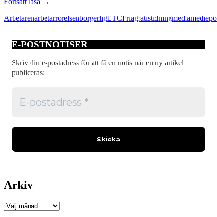
Premiär
Fortsätt läsa
→
för
Arbetaren
arbetarrörelsen
borgerlig
ETC
Fria
gratistidning
media
mediepol
gratis
vänstertidning
E-POSTNOTISER
Skriv din e-postadress för att få en notis när en ny artikel
publiceras:
Arkiv
Arkiv