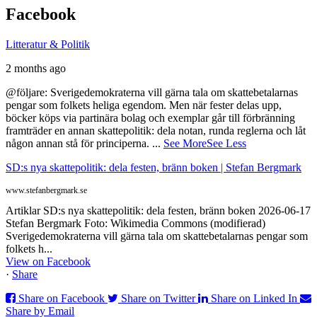
Facebook
Litteratur & Politik
2 months ago
@följare: Sverigedemokraterna vill gärna tala om skattebetalarnas
pengar som folkets heliga egendom. Men när fester delas upp,
böcker köps via partinära bolag och exemplar går till förbränning
framträder en annan skattepolitik: dela notan, runda reglerna och låt
någon annan stå för principerna.
...
See More
See Less
SD:s nya skattepolitik: dela festen, bränn boken | Stefan Bergmark
www.stefanbergmark.se
Artiklar SD:s nya skattepolitik: dela festen, bränn boken 2026-06-17
Stefan Bergmark Foto: Wikimedia Commons (modifierad)
Sverigedemokraterna vill gärna tala om skattebetalarnas pengar som
folkets h...
View on Facebook
·
Share
Share on Facebook
Share on Twitter
Share on Linked In
Share by Email