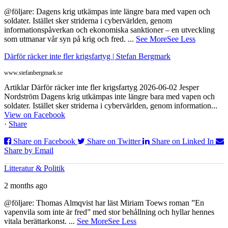
@följare: Dagens krig utkämpas inte längre bara med vapen och
soldater. Istället sker striderna i cybervärlden, genom
informationspåverkan och ekonomiska sanktioner – en utveckling
som utmanar vår syn på krig och fred.
...
See More
See Less
Därför räcker inte fler krigsfartyg | Stefan Bergmark
www.stefanbergmark.se
Artiklar Därför räcker inte fler krigsfartyg 2026-06-02 Jesper
Nordström Dagens krig utkämpas inte längre bara med vapen och
soldater. Istället sker striderna i cybervärlden, genom information...
View on Facebook
·
Share
Share on Facebook
Share on Twitter
Share on Linked In
Share by Email
Litteratur & Politik
2 months ago
@följare: Thomas Almqvist har läst Miriam Toews roman ”En
vapenvila som inte är fred” med stor behållning och hyllar hennes
vitala berättarkonst.
...
See More
See Less