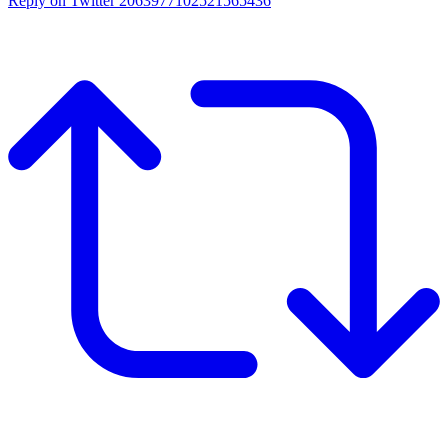
Reply on Twitter 2063977102521565436