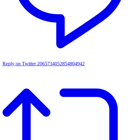
Reply on Twitter 2065734052854804942