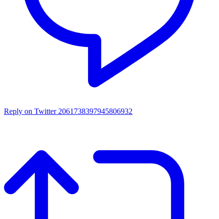
Reply on Twitter 2061738397945806932