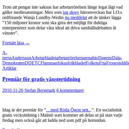
Trots att pengar inte saknas har arbetarrörelsen länge legat lågt vad
gäller mediesatsningar. Men som
jag skrev
häromveckan har LO:s
ordförande Wanja Lundby-Wedin
nu meddelat
att de tänker lägga
”150 miljoner kronor som ska göra det möjligt för duktiga
entreprenörer som delar våra ideal att driva samhällsdebatten åt
vänster”.
Mediepolitik
Fortsätt läsa
→
från
A-
vänster
press
Andersson
Arbetarbladet
arbetarrörelsen
arena
bio
Dagens
Dala-
Demokraten
DD
ETC
Flamman
fokus
folkbladet
Folkets
Fria
Fronesis
Idé
Artiklar
Premiär för gratis vänstertidning
2010-11-26
Stefan Bergmark
6 kommentarer
Idag är det premiär för ”
…med Röda Ögon sett..
.”. En socialistisk
gratis veckotidning i Malmö som kommer att delas ut på stan varje
fredag men också går att ladda ned som pdf på hemsidan.