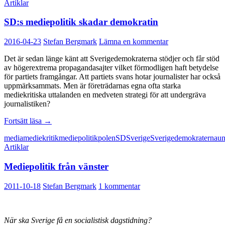
Artiklar
SD:s mediepolitik skadar demokratin
2016-04-23
Stefan Bergmark
Lämna en kommentar
Det är sedan länge känt att Sverigedemokraterna stödjer och får stöd
av högerextrema propagandasajter vilket förmodligen haft betydelse
för partiets framgångar. Att partiets svans hotar journalister har också
uppmärksammats. Men är företrädarnas egna ofta starka
mediekritiska uttalanden en medveten strategi för att undergräva
journalistiken?
SD:s
Fortsätt läsa
→
mediepolitik
media
mediekritik
mediepolitik
polen
SD
Sverige
Sverigedemokraterna
un
skadar
Artiklar
demokratin
Mediepolitik från vänster
2011-10-18
Stefan Bergmark
1 kommentar
När ska Sverige få en socialistisk dagstidning?