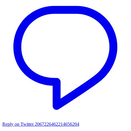
Reply on Twitter 2067226462214656204