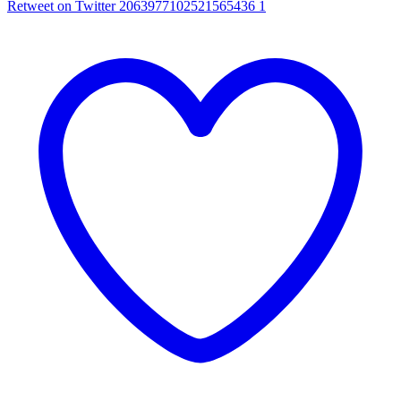
Retweet on Twitter 2063977102521565436
1