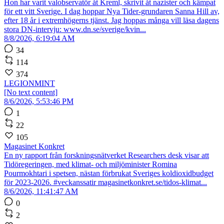
Hon har varit valobservatör åt Kreml, skrivit åt nazister och kämpat
för ett vitt Sverige. I dag hoppar Nya Tider-grundaren Sanna Hill av,
efter 18 år i extremhögerns tjänst. Jag hoppas många vill läsa dagens
stora DN-intervju: www.dn.se/sverige/kvin...
8/8/2026, 6:19:04 AM
34
114
374
LEGIONMINT
[No text content]
8/6/2026, 5:53:46 PM
1
22
105
Magasinet Konkret
En ny rapport från forskningsnätverket Researchers desk visar att
Tidöregeringen, med klimat- och miljöminister Romina
Pourmokhtari i spetsen, nästan förbrukat Sveriges koldioxidbudget
för 2023-2026. #veckanssatir magasinetkonkret.se/tidos-klimat...
8/6/2026, 11:41:47 AM
0
2