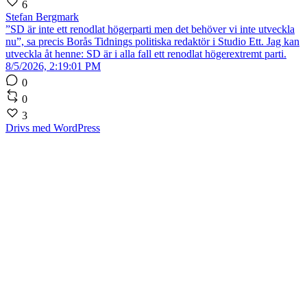
6
Stefan Bergmark
”SD är inte ett renodlat högerparti men det behöver vi inte utveckla
nu”, sa precis Borås Tidnings politiska redaktör i Studio Ett. Jag kan
utveckla åt henne: SD är i alla fall ett renodlat högerextremt parti.
8/5/2026, 2:19:01 PM
0
0
3
Drivs med WordPress