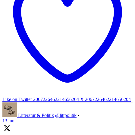
Like on Twitter 2067226462214656204
X
2067226462214656204
Litteratur & Politik
@littpolitik
·
13 jun