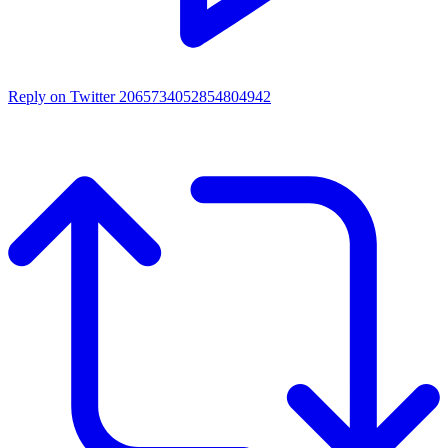
Reply on Twitter 2065734052854804942