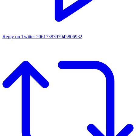
Reply on Twitter 2061738397945806932