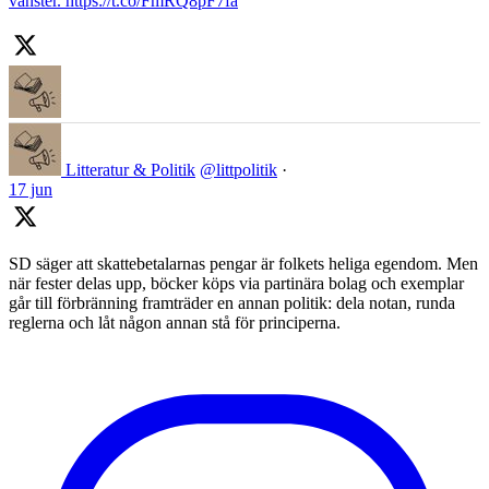
vänster. https://t.co/FmRQ8pF7fa
Litteratur & Politik
@littpolitik
·
17 jun
SD säger att skattebetalarnas pengar är folkets heliga egendom. Men
när fester delas upp, böcker köps via partinära bolag och exemplar
går till förbränning framträder en annan politik: dela notan, runda
reglerna och låt någon annan stå för principerna.