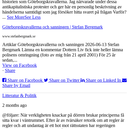
historien som Göteborgskravallerna. Jag närvarade under dessa
antikapitalistiska protester och ger här en personlig beskrivning av
händelserna samtidigt som jag försöker hitta svaret på frågan Varför?
...
See More
See Less
Göteborgskravallerna och sanningen | Stefan Bergmark
www.stefanbergmark.se
Artiklar Göteborgskravallerna och sanningen 2026-06-13 Stefan
Bergmark Lämna en kommentar Dottern Liv fick inte heller lämna
polisens omringning (foto av mig från 21 april 2001) För 25 år
sedan,...
View on Facebook
·
Share
Share on Facebook
Share on Twitter
Share on Linked In
Share by Email
Litteratur & Politik
2 months ago
@följare: När verkligheten knackar på dörren brukar principerna få
sitta kvar i väntrummet. Efter år av tvärsäker retorik om att regler är
regler och att undantag är ett hot mot rättsstaten har regeringen