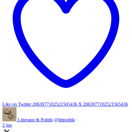
Like on Twitter 2063977102521565436
X
2063977102521565436
Litteratur & Politik
@littpolitik
·
2 jun