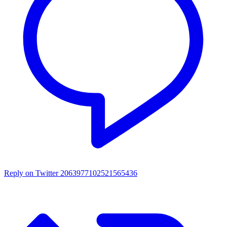
Reply on Twitter 2063977102521565436