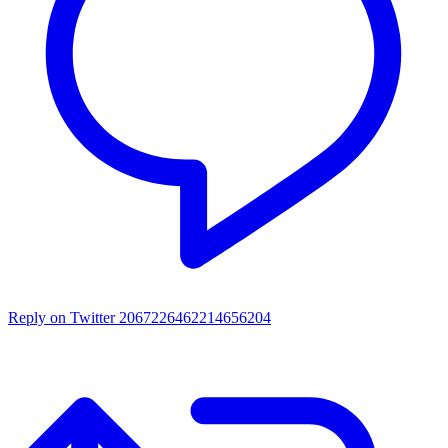
Reply on Twitter 2067226462214656204