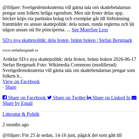
@följare: Sverigedemokraterna vill gärna tala om skattebetalarnas
pengar som folkets heliga egendom. Men när fester delas upp,
böcker köps via partinära bolag och exemplar går till förbränning
framträder en annan skattepolitik: dela notan, runda reglerna och låt
någon annan stå för principerna.
...
See More
See Less
SD:s nya skattepolitik: dela festen, bränn boken | Stefan Bergmark
www.stefanbergmark.se
Artiklar SD:s nya skattepolitik: dela festen, bränn boken 2026-06-17
Stefan Bergmark Foto: Wikimedia Commons (modifierad)
Sverigedemokraterna vill gärna tala om skattebetalarnas pengar som
folkets h...
View on Facebook
·
Share
Share on Facebook
Share on Twitter
Share on Linked In
Share by Email
Litteratur & Politik
2 months ago
@följare: För 25 år sedan, 14-16 juni, pågick det som gått till