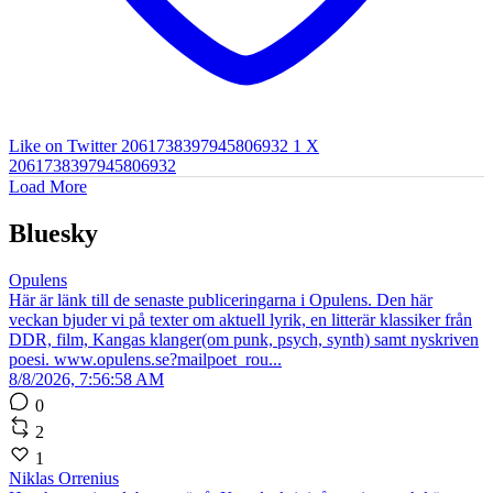
Like on Twitter 2061738397945806932
1
X
2061738397945806932
Load More
Bluesky
Opulens
Här är länk till de senaste publiceringarna i Opulens. Den här
veckan bjuder vi på texter om aktuell lyrik, en litterär klassiker från
DDR, film, Kangas klanger(om punk, psych, synth) samt nyskriven
poesi. www.opulens.se?mailpoet_rou...
8/8/2026, 7:56:58 AM
0
2
1
Niklas Orrenius