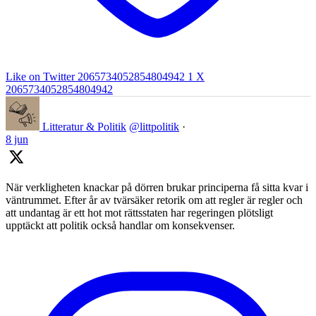
Like on Twitter 2065734052854804942
1
X
2065734052854804942
Litteratur & Politik
@littpolitik
·
8 jun
När verkligheten knackar på dörren brukar principerna få sitta kvar i
väntrummet. Efter år av tvärsäker retorik om att regler är regler och
att undantag är ett hot mot rättsstaten har regeringen plötsligt
upptäckt att politik också handlar om konsekvenser.