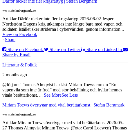
Därför räcker inte fler krigsfartyg | Stefan Bergmark
www.stefanbergmark.se
Artiklar Därför räcker inte fler krigsfartyg 2026-06-02 Jesper
Nordström Dagens krig utkämpas inte längre bara med vapen och
soldater. Istället sker striderna i cybervärlden, genom information...
View on Facebook
·
Share
Share on Facebook
Share on Twitter
Share on Linked In
Share by Email
Litteratur & Politik
2 months ago
@följare: Thomas Almqvist har läst Miriam Toews roman ”En
vapenvila som inte är fred” med stor behållning och hyllar hennes
vitala berättarkonst.
...
See More
See Less
Miriam Toews övertygar med vital berättarkonst | Stefan Bergmark
www.stefanbergmark.se
Artiklar Miriam Toews övertygar med vital berättarkonst 2026-05-
27 Thomas Almqvist Miriam Toews. (Foto: Carol Loewen) Thomas