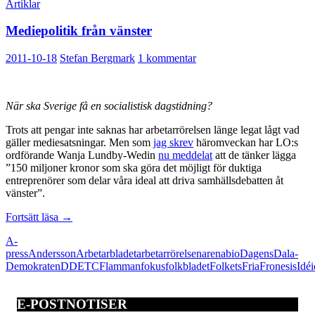
Artiklar
Mediepolitik från vänster
2011-10-18
Stefan Bergmark
1 kommentar
När ska Sverige få en socialistisk dagstidning?
Trots att pengar inte saknas har arbetarrörelsen länge legat lågt vad
gäller mediesatsningar. Men som
jag skrev
häromveckan har LO:s
ordförande Wanja Lundby-Wedin
nu meddelat
att de tänker lägga
”150 miljoner kronor som ska göra det möjligt för duktiga
entreprenörer som delar våra ideal att driva samhällsdebatten åt
vänster”.
Mediepolitik
Fortsätt läsa
→
från
A-
vänster
press
Andersson
Arbetarbladet
arbetarrörelsen
arena
bio
Dagens
Dala-
Demokraten
DD
ETC
Flamman
fokus
folkbladet
Folkets
Fria
Fronesis
Idé
E-POSTNOTISER