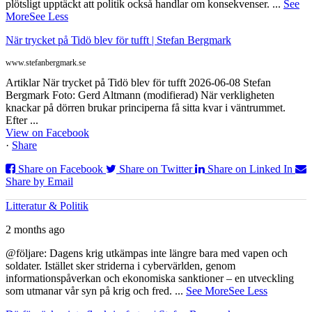
plötsligt upptäckt att politik också handlar om konsekvenser.
...
See
More
See Less
När trycket på Tidö blev för tufft | Stefan Bergmark
www.stefanbergmark.se
Artiklar När trycket på Tidö blev för tufft 2026-06-08 Stefan
Bergmark Foto: Gerd Altmann (modifierad) När verkligheten
knackar på dörren brukar principerna få sitta kvar i väntrummet.
Efter ...
View on Facebook
·
Share
Share on Facebook
Share on Twitter
Share on Linked In
Share by Email
Litteratur & Politik
2 months ago
@följare: Dagens krig utkämpas inte längre bara med vapen och
soldater. Istället sker striderna i cybervärlden, genom
informationspåverkan och ekonomiska sanktioner – en utveckling
som utmanar vår syn på krig och fred.
...
See More
See Less