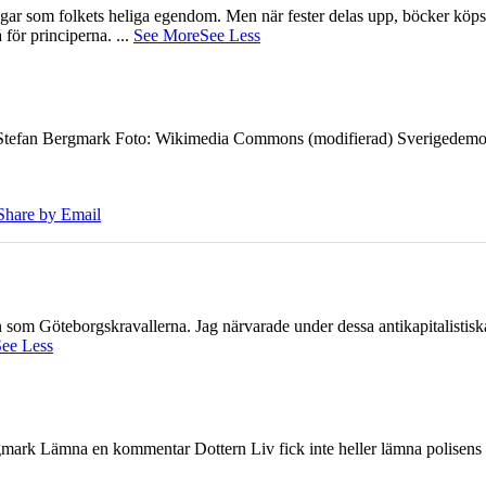
gar som folkets heliga egendom. Men när fester delas upp, böcker köps 
å för principerna.
...
See More
See Less
7 Stefan Bergmark Foto: Wikimedia Commons (modifierad) Sverigedemokra
Share by Email
ien som Göteborgskravallerna. Jag närvarade under dessa antikapitalistis
ee Less
ark Lämna en kommentar Dottern Liv fick inte heller lämna polisens om