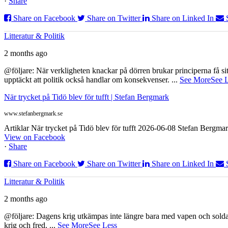
·
Share
Share on Facebook
Share on Twitter
Share on Linked In
Litteratur & Politik
2 months ago
@följare: När verkligheten knackar på dörren brukar principerna få sitta
upptäckt att politik också handlar om konsekvenser.
...
See More
See 
När trycket på Tidö blev för tufft | Stefan Bergmark
www.stefanbergmark.se
Artiklar När trycket på Tidö blev för tufft 2026-06-08 Stefan Bergmar
View on Facebook
·
Share
Share on Facebook
Share on Twitter
Share on Linked In
Litteratur & Politik
2 months ago
@följare: Dagens krig utkämpas inte längre bara med vapen och soldat
krig och fred.
...
See More
See Less