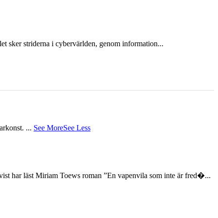
et sker striderna i cybervärlden, genom information...
tarkonst.
...
See More
See Less
st har läst Miriam Toews roman ”En vapenvila som inte är fred�...