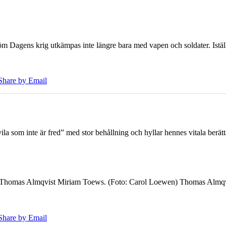
öm Dagens krig utkämpas inte längre bara med vapen och soldater. Iställ
Share by Email
 som inte är fred” med stor behållning och hyllar hennes vitala berät
7 Thomas Almqvist Miriam Toews. (Foto: Carol Loewen) Thomas Almqvi
Share by Email