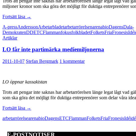
Trots att pengar inte saknas har arbetarrörelsen länge legat lågt vad 
miljoner kronor som ska göra det möjligt för duktiga entreprenörer som
Mediepolitik
Fortsätt läsa
→
från
A-press
Andersson
Arbetarbladet
arbetarrörelsen
arena
bio
Dagens
Dala-
vänster
Demokraten
DD
ETC
Flamman
fokus
folkbladet
Folkets
Fria
Fronesis
Idé
Artiklar
LO får inte partimärka mediemiljonerna
2011-10-07
Stefan Bergmark
1 kommentar
LO öppnar kassakistan
Trots att pengar inte saknas har arbetarrörelsen länge legat lågt va
som ska göra det möjligt för duktiga entreprenörer som delar våra ideal
LO
Fortsätt läsa
→
får
arbetarrörelse
arena
bio
Dagens
ETC
Flamman
Folkets
Fria
Fronesis
Idé
idé
inte
partimärka
mediemiljonerna
E-POSTNOTISER