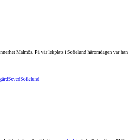
synnerhet Malmös. På vår lekplats i Sofielund häromdagen var han
gård
Seved
Sofielund