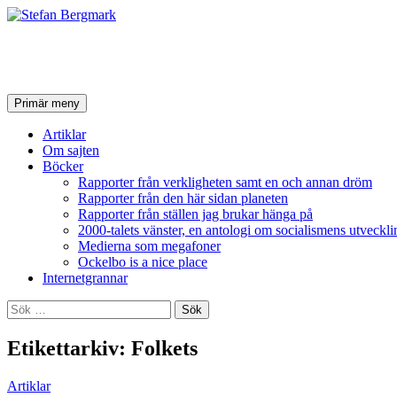
Stefan Bergmark
Sök
Hoppa
Primär meny
till
innehåll
Artiklar
Om sajten
Böcker
Rapporter från verkligheten samt en och annan dröm
Rapporter från den här sidan planeten
Rapporter från ställen jag brukar hänga på
2000-talets vänster, en antologi om socialismens utveckli
Medierna som megafoner
Ockelbo is a nice place
Internetgrannar
Sök
efter:
Etikettarkiv: Folkets
Artiklar