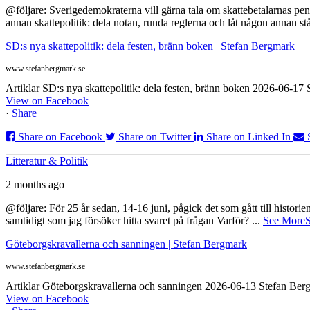
@följare: Sverigedemokraterna vill gärna tala om skattebetalarnas pen
annan skattepolitik: dela notan, runda reglerna och låt någon annan st
SD:s nya skattepolitik: dela festen, bränn boken | Stefan Bergmark
www.stefanbergmark.se
Artiklar SD:s nya skattepolitik: dela festen, bränn boken 2026-06-1
View on Facebook
·
Share
Share on Facebook
Share on Twitter
Share on Linked In
Litteratur & Politik
2 months ago
@följare: För 25 år sedan, 14-16 juni, pågick det som gått till histor
samtidigt som jag försöker hitta svaret på frågan Varför?
...
See More
S
Göteborgskravallerna och sanningen | Stefan Bergmark
www.stefanbergmark.se
Artiklar Göteborgskravallerna och sanningen 2026-06-13 Stefan Bergm
View on Facebook