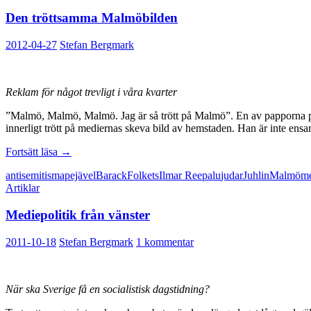
Den tröttsamma Malmöbilden
2012-04-27
Stefan Bergmark
Reklam för något trevligt i våra kvarter
”Malmö, Malmö, Malmö. Jag är så trött på Malmö”. En av papporna på 
innerligt trött på mediernas skeva bild av hemstaden. Han är inte ensa
Den
Fortsätt läsa
→
tröttsamma
antisemitism
apejävel
Barack
Folkets
Ilmar Reepalu
judar
Juhlin
Malmö
m
Malmöbilden
Artiklar
Mediepolitik från vänster
2011-10-18
Stefan Bergmark
1 kommentar
När ska Sverige få en socialistisk dagstidning?