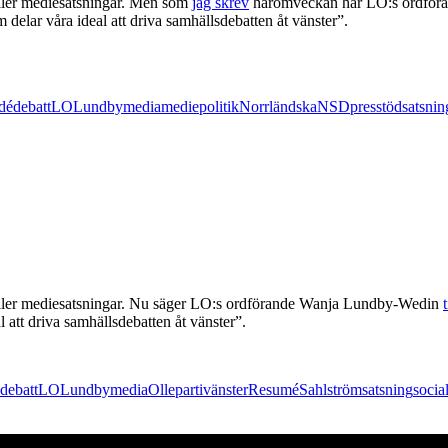
gäller mediesatsningar. Men som
jag skrev
häromveckan har LO:s ordfö
 delar våra ideal att driva samhällsdebatten åt vänster”.
idédebatt
LO
Lundby
media
mediepolitik
Norrländska
NSD
presstöd
satsnin
d gäller mediesatsningar. Nu säger LO:s ordförande Wanja Lundby-Wedin
 att driva samhällsdebatten åt vänster”.
debatt
LO
Lundby
media
Olle
partivänster
Resumé
Sahlström
satsning
socia