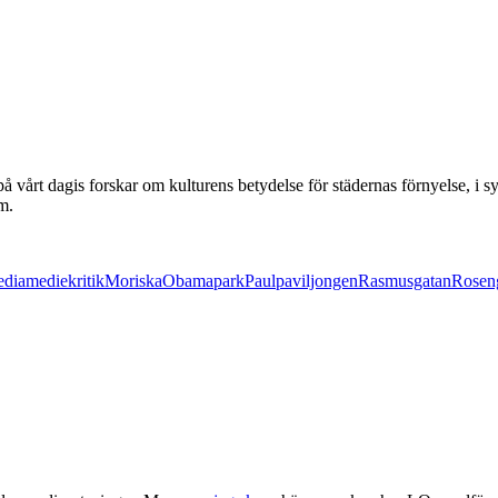
vårt dagis forskar om kulturens betydelse för städernas förnyelse, i 
m.
edia
mediekritik
Moriska
Obama
park
Paul
paviljongen
Rasmusgatan
Rosen