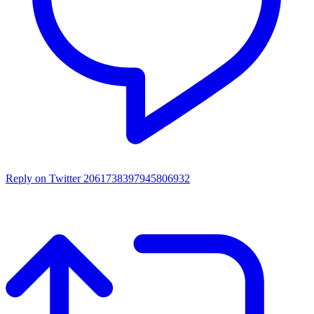
Reply on Twitter 2061738397945806932