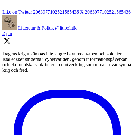
Like on Twitter 2063977102521565436
X
2063977102521565436
Litteratur & Politik
@littpolitik
·
2 jun
Dagens krig utkämpas inte längre bara med vapen och soldater.
Istället sker striderna i cybervärlden, genom informationspåverkan
och ekonomiska sanktioner – en utveckling som utmanar vår syn på
krig och fred.