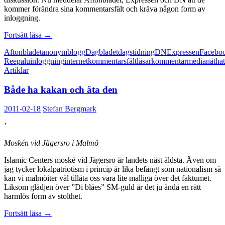
kommer förändra sina kommentarsfält och kräva någon form av
inloggning.
Kommentarsfält
Fortsätt läsa
→
och
Aftonbladet
anonym
blogg
Dagbladet
dagstidning
DN
Expressen
Facebo
Facebook
Reepalu
inloggning
internet
kommentarsfält
läsarkommentar
media
näthat
är
Artiklar
inte
samma
Både ha kakan och äta den
sak
2011-02-18
Stefan Bergmark
’
Moskén vid Jägersro i Malmö
Islamic Centers moské vid Jägersro är landets näst äldsta. Även om
jag tycker lokalpatriotism i princip är lika befängt som nationalism så
kan vi malmöiter väl tillåta oss vara lite malliga över det faktumet.
Liksom glädjen över ”Di blåes” SM-guld är det ju ändå en rätt
harmlös form av stolthet.
Både
Fortsätt läsa
→
ha