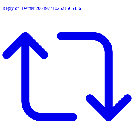
Reply on Twitter 2063977102521565436