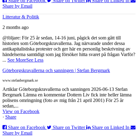
Share on Facebook
Share on Twitter
Share on Linked In
Share by Email
Litteratur & Politik
2 months ago
@följare: För 25 år sedan, 14-16 juni, pågick det som gått till
historien som Göteborgskravallerna. Jag närvarade under dessa
antikapitalistiska protester och ger här en personlig beskrivning av
händelserna samtidigt som jag försöker hitta svaret på frågan Varför?
...
See More
See Less
Göteborgskravallerna och sanningen | Stefan Bergmark
www.stefanbergmark.se
Artiklar Göteborgskravallerna och sanningen 2026-06-13 Stefan
Bergmark Lämna en kommentar Dottern Liv fick inte heller lämna
polisens omringning (foto av mig från 21 april 2001) För 25 år
sedan,...
View on Facebook
·
Share
Share on Facebook
Share on Twitter
Share on Linked In
Share by Email