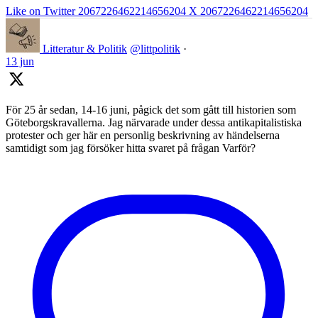
Like on Twitter 2067226462214656204
X
2067226462214656204
Litteratur & Politik
@littpolitik
·
13 jun
För 25 år sedan, 14-16 juni, pågick det som gått till historien som
Göteborgskravallerna. Jag närvarade under dessa antikapitalistiska
protester och ger här en personlig beskrivning av händelserna
samtidigt som jag försöker hitta svaret på frågan Varför?