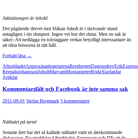
Jaktsäsongen är inledd
Det pågående drevet mot Håkan Juholt är i skrivande stund
antagligen i sin slutspurt. Ingen vet hur det slutar. Men en sak är
säker: Att nedlägga en tolvtaggare verkar betydligt intressantare än
att rikta bössorna åt rätt håll.
Mycket
Fortsätt läsa
→
luft
Aftonbladet
Approximationer
arena
Berg
berget
Dagens
drev
Erik
Expres
i
Reepalu
johansson
Juholt
Maryam
Morgan
peter
Röda
Yazdanfar
drevet
Artiklar
mot
Juholt
Kommentarsfält och Facebook är inte samma sak
2011-09-01
Stefan Bergmark
5 kommentarer
Näthatet på turné
Senaste året har det så kallade näthatet varit en återkommande
diskussion. Nu meddelar Aftonbladet, Expressen och DN att de