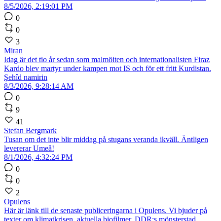
8/5/2026, 2:19:01 PM
0
0
3
Miran
Idag är det tio år sedan som malmöiten och internationalisten Firaz
Kardo blev martyr under kampen mot IS och för ett fritt Kurdistan.
Şehîd namirin
8/3/2026, 9:28:14 AM
0
9
41
Stefan Bergmark
Tusan om det inte blir middag på stugans veranda ikväll. Äntligen
levererar Umeå!
8/1/2026, 4:32:24 PM
0
0
2
Opulens
Här är länk till de senaste publiceringarna i Opulens. Vi bjuder på
texter om klimatkrisen, aktuella biofilmer, DDR:s mönsterstad,