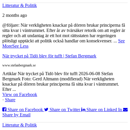
Litteratur & Politik
2 months ago
@följare: När verkligheten knackar på dörren brukar principerna få
sitta kvar i väntrummet. Efter år av tvärsäker retorik om att regler är
regler och att undantag är ett hot mot rättsstaten har regeringen
plötsligt upptäckt att politik också handlar om konsekvenser.
...
See
More
See Less
När trycket på Tidö blev för tufft | Stefan Bergmark
www.stefanbergmark.se
Artiklar När trycket på Tidö blev för tufft 2026-06-08 Stefan
Bergmark Foto: Gerd Altmann (modifierad) När verkligheten
knackar på dörren brukar principerna få sitta kvar i väntrummet.
Efter ...
View on Facebook
·
Share
Share on Facebook
Share on Twitter
Share on Linked In
Share by Email
Litteratur & Politik