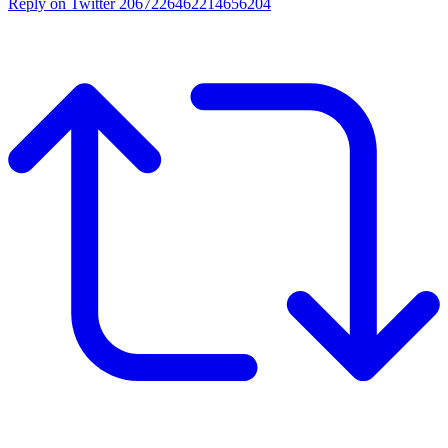
Reply on Twitter 2067226462214656204