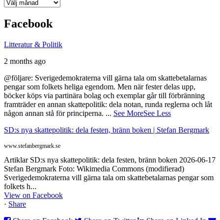
Arkiv
Facebook
Litteratur & Politik
2 months ago
@följare: Sverigedemokraterna vill gärna tala om skattebetalarnas
pengar som folkets heliga egendom. Men när fester delas upp,
böcker köps via partinära bolag och exemplar går till förbränning
framträder en annan skattepolitik: dela notan, runda reglerna och låt
någon annan stå för principerna.
...
See More
See Less
SD:s nya skattepolitik: dela festen, bränn boken | Stefan Bergmark
www.stefanbergmark.se
Artiklar SD:s nya skattepolitik: dela festen, bränn boken 2026-06-17
Stefan Bergmark Foto: Wikimedia Commons (modifierad)
Sverigedemokraterna vill gärna tala om skattebetalarnas pengar som
folkets h...
View on Facebook
·
Share