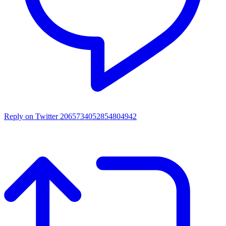
Reply on Twitter 2065734052854804942