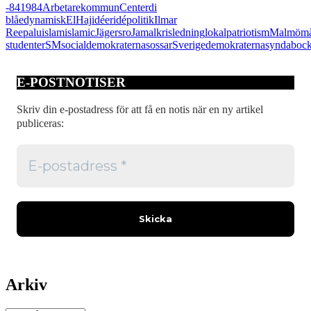
-84
1984
Arbetarekommun
Center
di
kakan
blåe
dynamisk
El
Haj
idéer
idépolitik
Ilmar
och
Reepalu
islam
islamic
Jägersro
Jamal
kris
ledning
lokalpatriotism
Malmö
må
äta
studenter
SM
socialdemokraterna
sossar
Sverigedemokraterna
syndaboc
den
E-POSTNOTISER
Skriv din e-postadress för att få en notis när en ny artikel
publiceras:
Arkiv