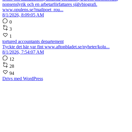
nonsenslyrik och en arbetarförfattares självbiografi.
www.opulens.se?mailpoet_rou...
8/1/2026, 8:09:05 AM
0
3
1
tortured accountants departement
Tyckte det här var fint www.aftonbladet.se/nyheter/kolu...
8/1/2026, 7:54:07 AM
12
28
94
Drivs med WordPress