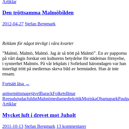
Artiklar
Den tröttsamma Malmöbilden
2012-04-27
Stefan Bergmark
Reklam för något trevligt i våra kvarter
”Malmö, Malmö, Malmö. Jag är så trött på Malmö”. En av papporna
på vårt dagis forskar om kulturens betydelse för städernas förnyelse,
i synnerhet Malmös. På vår lekplats i Sofielund häromdagen var han
innerligt trött på mediernas skeva bild av hemstaden. Han är inte
ensam.
Den
Fortsätt läsa
→
tröttsamma
antisemitism
apejävel
Barack
Folkets
Ilmar
Malmöbilden
Reepalu
judar
Juhlin
Malmö
media
mediekritik
Moriska
Obama
park
Paul
p
Artiklar
Mycket luft i drevet mot Juholt
2011-10-13
Stefan Bergmark
13 kommentarer