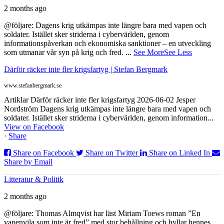
2 months ago
@följare: Dagens krig utkämpas inte längre bara med vapen och
soldater. Istället sker striderna i cybervärlden, genom
informationspåverkan och ekonomiska sanktioner – en utveckling
som utmanar vår syn på krig och fred.
...
See More
See Less
Därför räcker inte fler krigsfartyg | Stefan Bergmark
www.stefanbergmark.se
Artiklar Därför räcker inte fler krigsfartyg 2026-06-02 Jesper
Nordström Dagens krig utkämpas inte längre bara med vapen och
soldater. Istället sker striderna i cybervärlden, genom information...
View on Facebook
·
Share
Share on Facebook
Share on Twitter
Share on Linked In
Share by Email
Litteratur & Politik
2 months ago
@följare: Thomas Almqvist har läst Miriam Toews roman ”En
vapenvila som inte är fred” med stor behållning och hyllar hennes