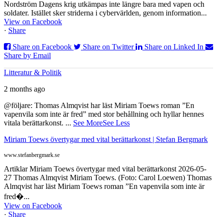
Nordström Dagens krig utkämpas inte längre bara med vapen och
soldater. Istället sker striderna i cybervärlden, genom information...
View on Facebook
·
Share
Share on Facebook
Share on Twitter
Share on Linked In
Share by Email
Litteratur & Politik
2 months ago
@följare: Thomas Almqvist har läst Miriam Toews roman ”En
vapenvila som inte är fred” med stor behållning och hyllar hennes
vitala berättarkonst.
...
See More
See Less
Miriam Toews övertygar med vital berättarkonst | Stefan Bergmark
www.stefanbergmark.se
Artiklar Miriam Toews övertygar med vital berättarkonst 2026-05-
27 Thomas Almqvist Miriam Toews. (Foto: Carol Loewen) Thomas
Almqvist har läst Miriam Toews roman ”En vapenvila som inte är
fred�...
View on Facebook
·
Share