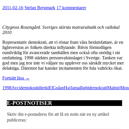
2011-02-16
Stefan Bergmark
17 kommentarer
Citygross Rosengård. Sveriges största matvarubutik och vallokal
2010
Representativ demokrati, att vi röstar fram våra beslutsfattare, är en
lightversion av folkets direkta inflytande. Bitvis förmodligen
oundviklig för avancerade samhällen men också ofta onödig i sin
omfattning. 1998 stärktes personvalsinslaget i Sverige. Tanken var
god men jag tror inte vi väljare nu upplever oss särskilt mycket mer
delaktiga. Däremot har kanske incitamenten för fula valtricks ökat.
Valfusk
Fortsätt läsa
→
i
1998
Avci
demokrati
direkt
El
Gulan
Haj
Jamal
lightdemokrati
Malmö
Mon
lightdemokratin
E-POSTNOTISER
Skriv din e-postadress för att få en notis när en ny artikel
publiceras: