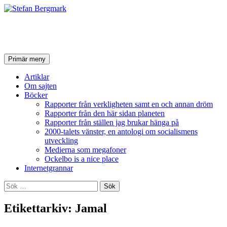
Stefan Bergmark
Sök
Hoppa
Primär meny
till
innehåll
Artiklar
Om sajten
Böcker
Rapporter från verkligheten samt en och annan dröm
Rapporter från den här sidan planeten
Rapporter från ställen jag brukar hänga på
2000-talets vänster, en antologi om socialismens
utveckling
Medierna som megafoner
Ockelbo is a nice place
Internetgrannar
Sök
efter:
Etikettarkiv: Jamal