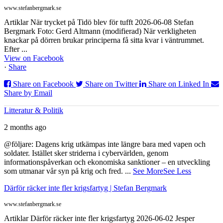
www.stefanbergmark.se
Artiklar När trycket på Tidö blev för tufft 2026-06-08 Stefan
Bergmark Foto: Gerd Altmann (modifierad) När verkligheten
knackar på dörren brukar principerna få sitta kvar i väntrummet.
Efter ...
View on Facebook
·
Share
Share on Facebook
Share on Twitter
Share on Linked In
Share by Email
Litteratur & Politik
2 months ago
@följare: Dagens krig utkämpas inte längre bara med vapen och
soldater. Istället sker striderna i cybervärlden, genom
informationspåverkan och ekonomiska sanktioner – en utveckling
som utmanar vår syn på krig och fred.
...
See More
See Less
Därför räcker inte fler krigsfartyg | Stefan Bergmark
www.stefanbergmark.se
Artiklar Därför räcker inte fler krigsfartyg 2026-06-02 Jesper