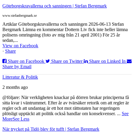
Göteborgskravallerna och sanningen | Stefan Bergmark
www.stefanbergmark.se
Artiklar Göteborgskravallerna och sanningen 2026-06-13 Stefan
Bergmark Lämna en kommentar Dottern Liv fick inte heller lämna
polisens omringning (foto av mig från 21 april 2001) För 25 år
sedan,...
View on Facebook
·
Share
Share on Facebook
Share on Twitter
Share on Linked In
Share by Email
Litteratur & Politik
2 months ago
@följare: När verkligheten knackar på dörren brukar principerna få
sitta kvar i väntrummet. Efter år av tvärsäker retorik om att regler är
regler och att undantag är ett hot mot rättsstaten har regeringen
plötsligt upptäckt att politik också handlar om konsekvenser.
...
See
More
See Less
När trycket på Tidö blev för tufft | Stefan Bergmark