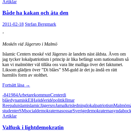
Artiklar
Både ha kakan och äta den
2011-02-18
Stefan Bergmark
’
Moskén vid Jägersro i Malmö
Islamic Centers moské vid Jägersro är landets näst äldsta. Även om
jag tycker lokalpatriotism i princip är lika befängt som nationalism så
kan vi malmöiter väl tillåta oss vara lite malliga över det faktumet.
Liksom glädjen över ”Di blåes” SM-guld är det ju ändå en rätt
harmlös form av stolthet.
Både
Fortsätt läsa
→
ha
-84
1984
Arbetarekommun
Center
di
kakan
blåe
dynamisk
El
Haj
idéer
idépolitik
Ilmar
och
Reepalu
islam
islamic
Jägersro
Jamal
kris
ledning
lokalpatriotism
Malmö
må
äta
studenter
SM
socialdemokraterna
sossar
Sverigedemokraterna
syndaboc
den
Artiklar
Valfusk i lightdemokratin