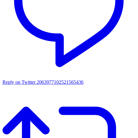
Reply on Twitter 2063977102521565436