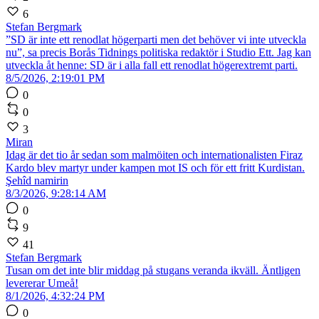
6
Stefan Bergmark
”SD är inte ett renodlat högerparti men det behöver vi inte utveckla
nu”, sa precis Borås Tidnings politiska redaktör i Studio Ett. Jag kan
utveckla åt henne: SD är i alla fall ett renodlat högerextremt parti.
8/5/2026, 2:19:01 PM
0
0
3
Miran
Idag är det tio år sedan som malmöiten och internationalisten Firaz
Kardo blev martyr under kampen mot IS och för ett fritt Kurdistan.
Şehîd namirin
8/3/2026, 9:28:14 AM
0
9
41
Stefan Bergmark
Tusan om det inte blir middag på stugans veranda ikväll. Äntligen
levererar Umeå!
8/1/2026, 4:32:24 PM
0