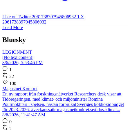
Like on Twitter 2061738397945806932
1
X
2061738397945806932
Load More
Bluesky
LEGIONMINT
[No text content]
8/6/2026, 5:53:46 PM
1
22
100
Magasinet Konkret
En ny rapport från forskningsnätverket Researchers desk visar att
Tidöregeringen, med klimat- och miljöminister Romina
Pourmokhtari i spetsen, nästan förbrukat Sveriges koldioxidbudget
för 2023-2026. #veckanssatir magasinetkonkret.se/tidos-klimat...
8/6/2026, 11:41:47 AM
0
2