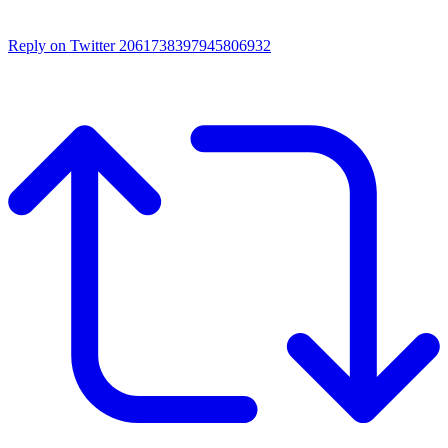
Reply on Twitter 2061738397945806932