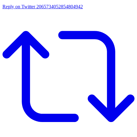
Reply on Twitter 2065734052854804942