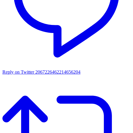
Reply on Twitter 2067226462214656204