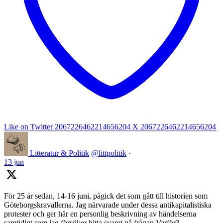
Like on Twitter 2067226462214656204
X
2067226462214656204
Litteratur & Politik
@littpolitik
·
13 jun
För 25 år sedan, 14-16 juni, pågick det som gått till historien som
Göteborgskravallerna. Jag närvarade under dessa antikapitalistiska
protester och ger här en personlig beskrivning av händelserna
samtidigt som jag försöker hitta svaret på frågan Varför?