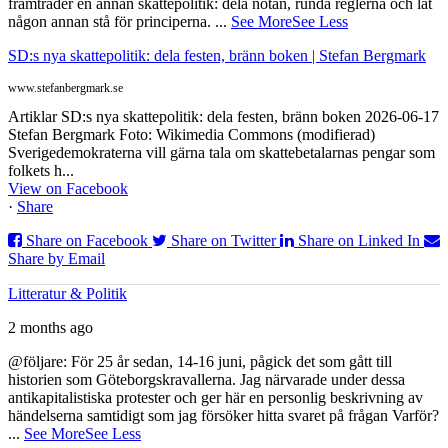
framträder en annan skattepolitik: dela notan, runda reglerna och låt
någon annan stå för principerna.
...
See More
See Less
SD:s nya skattepolitik: dela festen, bränn boken | Stefan Bergmark
www.stefanbergmark.se
Artiklar SD:s nya skattepolitik: dela festen, bränn boken 2026-06-17
Stefan Bergmark Foto: Wikimedia Commons (modifierad)
Sverigedemokraterna vill gärna tala om skattebetalarnas pengar som
folkets h...
View on Facebook
·
Share
Share on Facebook
Share on Twitter
Share on Linked In
Share by Email
Litteratur & Politik
2 months ago
@följare: För 25 år sedan, 14-16 juni, pågick det som gått till
historien som Göteborgskravallerna. Jag närvarade under dessa
antikapitalistiska protester och ger här en personlig beskrivning av
händelserna samtidigt som jag försöker hitta svaret på frågan Varför?
...
See More
See Less