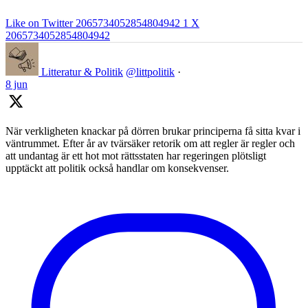
Like on Twitter 2065734052854804942
1
X
2065734052854804942
Litteratur & Politik
@littpolitik
·
8 jun
När verkligheten knackar på dörren brukar principerna få sitta kvar i
väntrummet. Efter år av tvärsäker retorik om att regler är regler och
att undantag är ett hot mot rättsstaten har regeringen plötsligt
upptäckt att politik också handlar om konsekvenser.