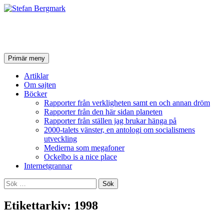
Stefan Bergmark
Sök
Hoppa
Primär meny
till
innehåll
Artiklar
Om sajten
Böcker
Rapporter från verkligheten samt en och annan dröm
Rapporter från den här sidan planeten
Rapporter från ställen jag brukar hänga på
2000-talets vänster, en antologi om socialismens
utveckling
Medierna som megafoner
Ockelbo is a nice place
Internetgrannar
Sök
efter:
Etikettarkiv: 1998