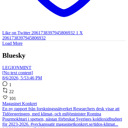
Like on Twitter 2061738397945806932
1
X
2061738397945806932
Load More
Bluesky
LEGIONMINT
[No text content]
8/6/2026, 5:53:46 PM
1
22
101
Magasinet Konkret
En ny rapport från forskningsnätverket Researchers desk visar att
Tidöregeringen, med klimat- och miljöminister Romina
Pourmokhtari i spetsen, nästan förbrukat Sveriges koldioxidbudget
för 2023-2026. #veckanssatir magasinetkonkret.se/tidos-klimat...