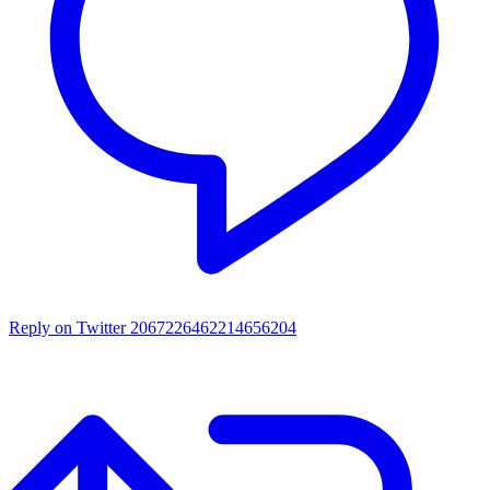
Reply on Twitter 2067226462214656204