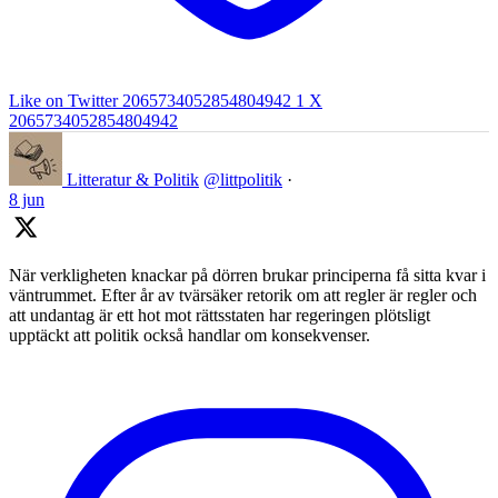
Like on Twitter 2065734052854804942
1
X
2065734052854804942
Litteratur & Politik
@littpolitik
·
8 jun
När verkligheten knackar på dörren brukar principerna få sitta kvar i
väntrummet. Efter år av tvärsäker retorik om att regler är regler och
att undantag är ett hot mot rättsstaten har regeringen plötsligt
upptäckt att politik också handlar om konsekvenser.