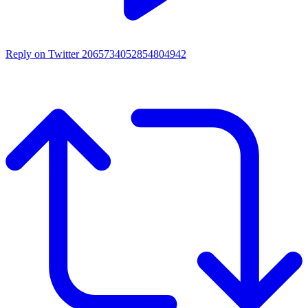
Reply on Twitter 2065734052854804942