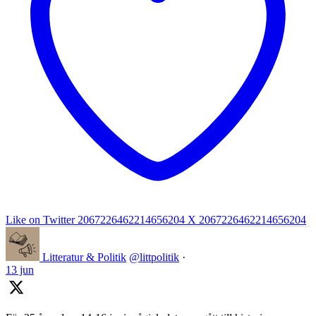
Like on Twitter 2067226462214656204
X
2067226462214656204
Litteratur & Politik
@littpolitik
·
13 jun