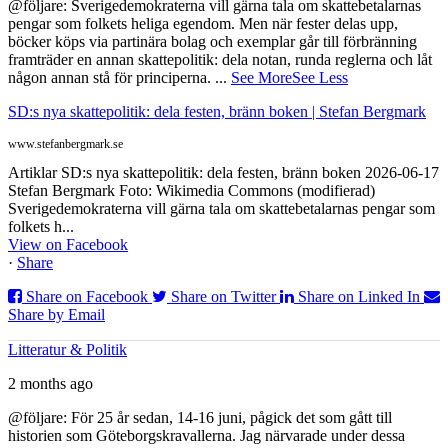
@följare: Sverigedemokraterna vill gärna tala om skattebetalarnas
pengar som folkets heliga egendom. Men när fester delas upp,
böcker köps via partinära bolag och exemplar går till förbränning
framträder en annan skattepolitik: dela notan, runda reglerna och låt
någon annan stå för principerna.
...
See More
See Less
SD:s nya skattepolitik: dela festen, bränn boken | Stefan Bergmark
www.stefanbergmark.se
Artiklar SD:s nya skattepolitik: dela festen, bränn boken 2026-06-17
Stefan Bergmark Foto: Wikimedia Commons (modifierad)
Sverigedemokraterna vill gärna tala om skattebetalarnas pengar som
folkets h...
View on Facebook
·
Share
Share on Facebook
Share on Twitter
Share on Linked In
Share by Email
Litteratur & Politik
2 months ago
@följare: För 25 år sedan, 14-16 juni, pågick det som gått till
historien som Göteborgskravallerna. Jag närvarade under dessa