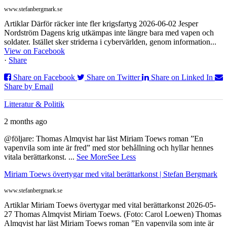
www.stefanbergmark.se
Artiklar Därför räcker inte fler krigsfartyg 2026-06-02 Jesper
Nordström Dagens krig utkämpas inte längre bara med vapen och
soldater. Istället sker striderna i cybervärlden, genom information...
View on Facebook
·
Share
Share on Facebook
Share on Twitter
Share on Linked In
Share by Email
Litteratur & Politik
2 months ago
@följare: Thomas Almqvist har läst Miriam Toews roman ”En
vapenvila som inte är fred” med stor behållning och hyllar hennes
vitala berättarkonst.
...
See More
See Less
Miriam Toews övertygar med vital berättarkonst | Stefan Bergmark
www.stefanbergmark.se
Artiklar Miriam Toews övertygar med vital berättarkonst 2026-05-
27 Thomas Almqvist Miriam Toews. (Foto: Carol Loewen) Thomas
Almqvist har läst Miriam Toews roman ”En vapenvila som inte är