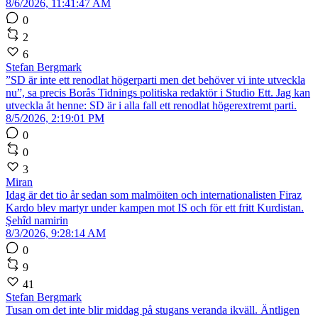
8/6/2026, 11:41:47 AM
0
2
6
Stefan Bergmark
”SD är inte ett renodlat högerparti men det behöver vi inte utveckla
nu”, sa precis Borås Tidnings politiska redaktör i Studio Ett. Jag kan
utveckla åt henne: SD är i alla fall ett renodlat högerextremt parti.
8/5/2026, 2:19:01 PM
0
0
3
Miran
Idag är det tio år sedan som malmöiten och internationalisten Firaz
Kardo blev martyr under kampen mot IS och för ett fritt Kurdistan.
Şehîd namirin
8/3/2026, 9:28:14 AM
0
9
41
Stefan Bergmark
Tusan om det inte blir middag på stugans veranda ikväll. Äntligen