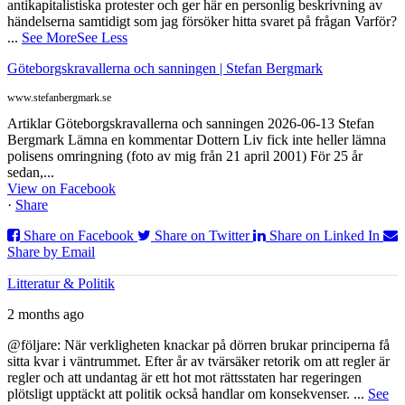
antikapitalistiska protester och ger här en personlig beskrivning av
händelserna samtidigt som jag försöker hitta svaret på frågan Varför?
...
See More
See Less
Göteborgskravallerna och sanningen | Stefan Bergmark
www.stefanbergmark.se
Artiklar Göteborgskravallerna och sanningen 2026-06-13 Stefan
Bergmark Lämna en kommentar Dottern Liv fick inte heller lämna
polisens omringning (foto av mig från 21 april 2001) För 25 år
sedan,...
View on Facebook
·
Share
Share on Facebook
Share on Twitter
Share on Linked In
Share by Email
Litteratur & Politik
2 months ago
@följare: När verkligheten knackar på dörren brukar principerna få
sitta kvar i väntrummet. Efter år av tvärsäker retorik om att regler är
regler och att undantag är ett hot mot rättsstaten har regeringen
plötsligt upptäckt att politik också handlar om konsekvenser.
...
See