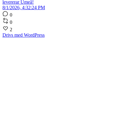
levererar Umeå!
8/1/2026, 4:32:24 PM
0
0
2
Drivs med WordPress