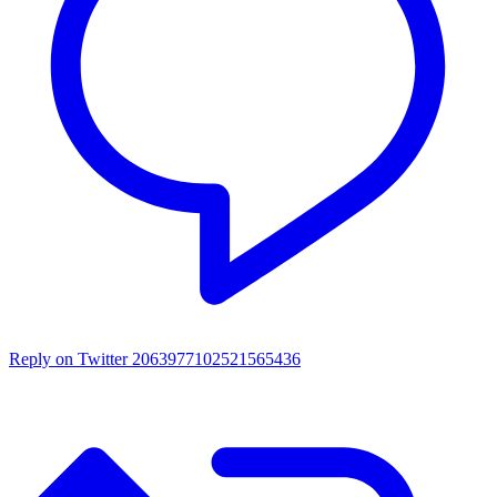
Reply on Twitter 2063977102521565436