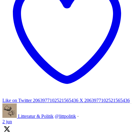
Like on Twitter 2063977102521565436
X
2063977102521565436
Litteratur & Politik
@littpolitik
·
2 jun