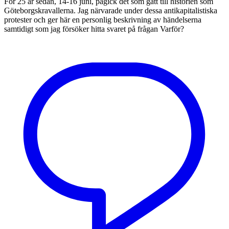
För 25 år sedan, 14-16 juni, pågick det som gått till historien som
Göteborgskravallerna. Jag närvarade under dessa antikapitalistiska
protester och ger här en personlig beskrivning av händelserna
samtidigt som jag försöker hitta svaret på frågan Varför?