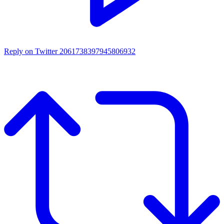
Reply on Twitter 2061738397945806932