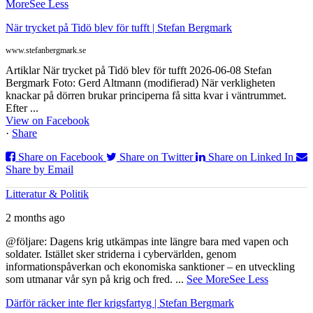
More
See Less
När trycket på Tidö blev för tufft | Stefan Bergmark
www.stefanbergmark.se
Artiklar När trycket på Tidö blev för tufft 2026-06-08 Stefan
Bergmark Foto: Gerd Altmann (modifierad) När verkligheten
knackar på dörren brukar principerna få sitta kvar i väntrummet.
Efter ...
View on Facebook
·
Share
Share on Facebook
Share on Twitter
Share on Linked In
Share by Email
Litteratur & Politik
2 months ago
@följare: Dagens krig utkämpas inte längre bara med vapen och
soldater. Istället sker striderna i cybervärlden, genom
informationspåverkan och ekonomiska sanktioner – en utveckling
som utmanar vår syn på krig och fred.
...
See More
See Less
Därför räcker inte fler krigsfartyg | Stefan Bergmark