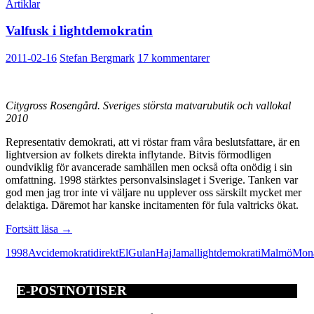
Artiklar
Valfusk i lightdemokratin
2011-02-16
Stefan Bergmark
17 kommentarer
Citygross Rosengård. Sveriges största matvarubutik och vallokal
2010
Representativ demokrati, att vi röstar fram våra beslutsfattare, är en
lightversion av folkets direkta inflytande. Bitvis förmodligen
oundviklig för avancerade samhällen men också ofta onödig i sin
omfattning. 1998 stärktes personvalsinslaget i Sverige. Tanken var
god men jag tror inte vi väljare nu upplever oss särskilt mycket mer
delaktiga. Däremot har kanske incitamenten för fula valtricks ökat.
Valfusk
Fortsätt läsa
→
i
1998
Avci
demokrati
direkt
El
Gulan
Haj
Jamal
lightdemokrati
Malmö
Mon
lightdemokratin
E-POSTNOTISER