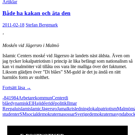
Artiklar
Både ha kakan och äta den
2011-02-18
Stefan Bergmark
’
Moskén vid Jägersro i Malmö
Islamic Centers moské vid Jägersro är landets näst äldsta. Även om
jag tycker lokalpatriotism i princip är lika befängt som nationalism så
kan vi malmöiter väl tillåta oss vara lite malliga över det faktumet.
Liksom glädjen över ”Di blåes” SM-guld är det ju ändå en rätt
harmlös form av stolthet.
Både
Fortsätt läsa
→
ha
-84
1984
Arbetarekommun
Center
di
kakan
blåe
dynamisk
El
Haj
idéer
idépolitik
Ilmar
och
Reepalu
islam
islamic
Jägersro
Jamal
kris
ledning
lokalpatriotism
Malmö
må
äta
studenter
SM
socialdemokraterna
sossar
Sverigedemokraterna
syndaboc
den