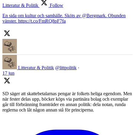
Litteratur & Politik
Follow
En sida om kultur och samhälle. Sköts av @Bergmark. Obunden
vänster. https://t.co/FmRQ8pF7fa
Litteratur & Politik
@littpolitik
·
17 jun
SD säger att skattebetalarnas pengar är folkets heliga egendom. Men
när fester delas upp, böcker köps via partinära bolag och exemplar
går till förbränning framträder en annan politik: dela notan, runda
reglerna och låt någon annan stå för principerna.