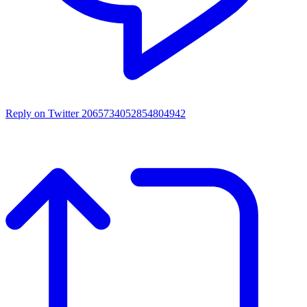
Reply on Twitter 2065734052854804942