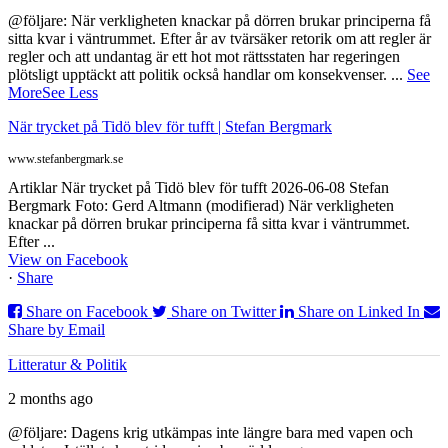
@följare: När verkligheten knackar på dörren brukar principerna få
sitta kvar i väntrummet. Efter år av tvärsäker retorik om att regler är
regler och att undantag är ett hot mot rättsstaten har regeringen
plötsligt upptäckt att politik också handlar om konsekvenser.
...
See
More
See Less
När trycket på Tidö blev för tufft | Stefan Bergmark
www.stefanbergmark.se
Artiklar När trycket på Tidö blev för tufft 2026-06-08 Stefan
Bergmark Foto: Gerd Altmann (modifierad) När verkligheten
knackar på dörren brukar principerna få sitta kvar i väntrummet.
Efter ...
View on Facebook
·
Share
Share on Facebook
Share on Twitter
Share on Linked In
Share by Email
Litteratur & Politik
2 months ago
@följare: Dagens krig utkämpas inte längre bara med vapen och