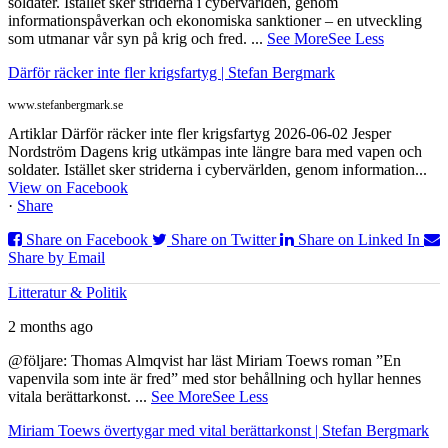
soldater. Istället sker striderna i cybervärlden, genom
informationspåverkan och ekonomiska sanktioner – en utveckling
som utmanar vår syn på krig och fred.
...
See More
See Less
Därför räcker inte fler krigsfartyg | Stefan Bergmark
www.stefanbergmark.se
Artiklar Därför räcker inte fler krigsfartyg 2026-06-02 Jesper
Nordström Dagens krig utkämpas inte längre bara med vapen och
soldater. Istället sker striderna i cybervärlden, genom information...
View on Facebook
·
Share
Share on Facebook
Share on Twitter
Share on Linked In
Share by Email
Litteratur & Politik
2 months ago
@följare: Thomas Almqvist har läst Miriam Toews roman ”En
vapenvila som inte är fred” med stor behållning och hyllar hennes
vitala berättarkonst.
...
See More
See Less
Miriam Toews övertygar med vital berättarkonst | Stefan Bergmark