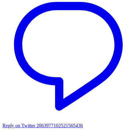
Reply on Twitter 2063977102521565436