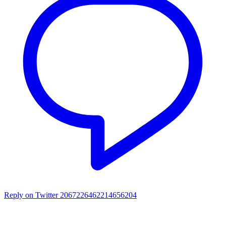
Reply on Twitter 2067226462214656204