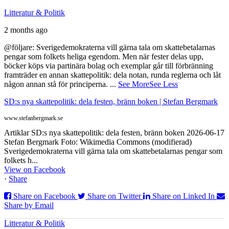
Litteratur & Politik
2 months ago
@följare: Sverigedemokraterna vill gärna tala om skattebetalarnas
pengar som folkets heliga egendom. Men när fester delas upp,
böcker köps via partinära bolag och exemplar går till förbränning
framträder en annan skattepolitik: dela notan, runda reglerna och låt
någon annan stå för principerna.
...
See More
See Less
SD:s nya skattepolitik: dela festen, bränn boken | Stefan Bergmark
www.stefanbergmark.se
Artiklar SD:s nya skattepolitik: dela festen, bränn boken 2026-06-17
Stefan Bergmark Foto: Wikimedia Commons (modifierad)
Sverigedemokraterna vill gärna tala om skattebetalarnas pengar som
folkets h...
View on Facebook
·
Share
Share on Facebook
Share on Twitter
Share on Linked In
Share by Email
Litteratur & Politik