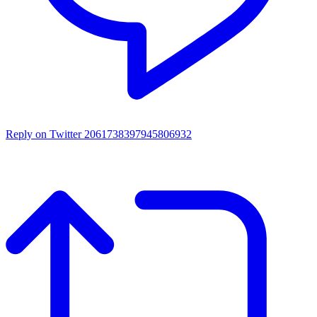
Reply on Twitter 2061738397945806932