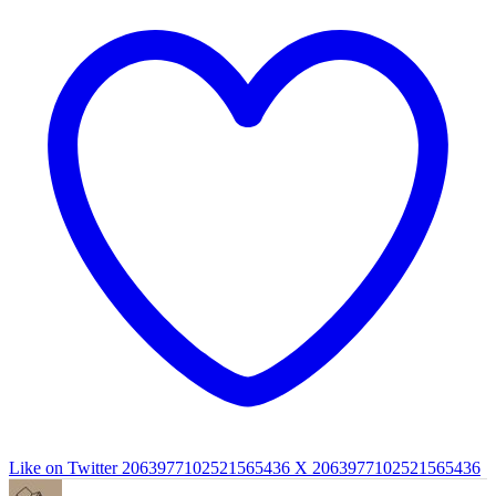
Like on Twitter 2063977102521565436
X
2063977102521565436