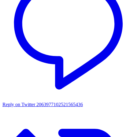
Reply on Twitter 2063977102521565436