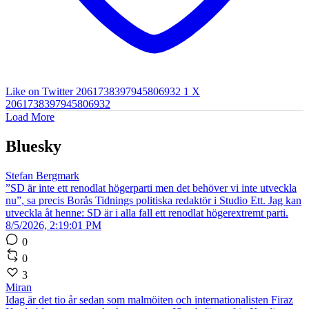
Like on Twitter 2061738397945806932
1
X
2061738397945806932
Load More
Bluesky
Stefan Bergmark
”SD är inte ett renodlat högerparti men det behöver vi inte utveckla
nu”, sa precis Borås Tidnings politiska redaktör i Studio Ett. Jag kan
utveckla åt henne: SD är i alla fall ett renodlat högerextremt parti.
8/5/2026, 2:19:01 PM
0
0
3
Miran
Idag är det tio år sedan som malmöiten och internationalisten Firaz