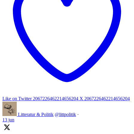
Like on Twitter 2067226462214656204
X
2067226462214656204
Litteratur & Politik
@littpolitik
·
13 jun