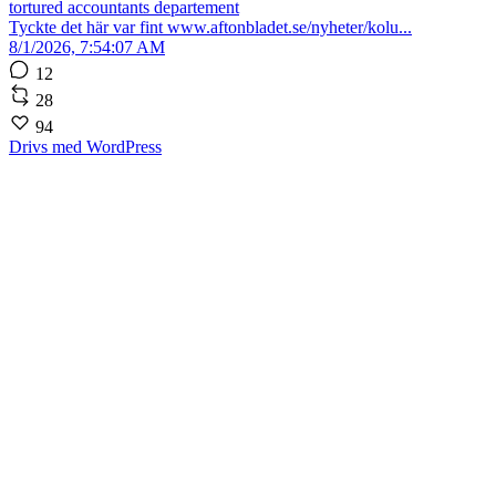
tortured accountants departement
Tyckte det här var fint www.aftonbladet.se/nyheter/kolu...
8/1/2026, 7:54:07 AM
12
28
94
Drivs med WordPress