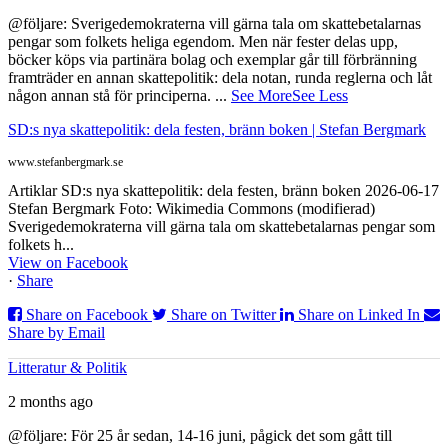
@följare: Sverigedemokraterna vill gärna tala om skattebetalarnas
pengar som folkets heliga egendom. Men när fester delas upp,
böcker köps via partinära bolag och exemplar går till förbränning
framträder en annan skattepolitik: dela notan, runda reglerna och låt
någon annan stå för principerna.
...
See More
See Less
SD:s nya skattepolitik: dela festen, bränn boken | Stefan Bergmark
www.stefanbergmark.se
Artiklar SD:s nya skattepolitik: dela festen, bränn boken 2026-06-17
Stefan Bergmark Foto: Wikimedia Commons (modifierad)
Sverigedemokraterna vill gärna tala om skattebetalarnas pengar som
folkets h...
View on Facebook
·
Share
Share on Facebook
Share on Twitter
Share on Linked In
Share by Email
Litteratur & Politik
2 months ago
@följare: För 25 år sedan, 14-16 juni, pågick det som gått till