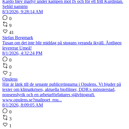
Kardo blev martyr under kampen mot IS och för ett fritt Kurdistan.
Şehîd namirin
8/3/2026, 9:28:14 AM
0
9
41
Stefan Bergmark
Tusan om det inte blir middag på stugans veranda ikväll. Äntligen
levererar Umeå!
8/1/2026, 4:32:24 PM
0
0
2
Opulens
Här är länk till de senaste publiceringarna i Opulens. Vi bjuder på
texter om klimatkrisen, aktuella biofilmer, DDR:s mönsterstad,
nonsenslyrik och en arbetarförfattares självbiografi.
www.opulens.se?mailpoet_rou...
8/1/2026, 8:09:05 AM
0
3
1