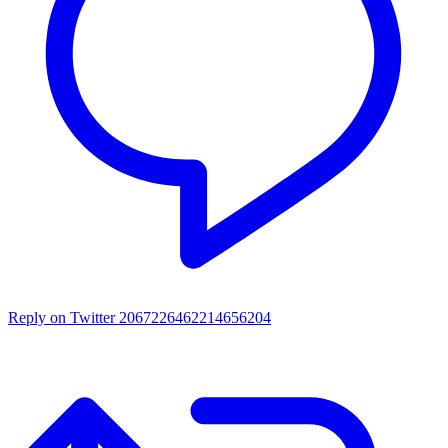
Reply on Twitter 2067226462214656204