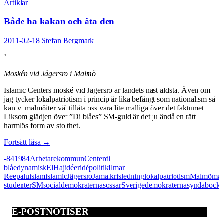
Artiklar
Både ha kakan och äta den
2011-02-18
Stefan Bergmark
’
Moskén vid Jägersro i Malmö
Islamic Centers moské vid Jägersro är landets näst äldsta. Även om
jag tycker lokalpatriotism i princip är lika befängt som nationalism så
kan vi malmöiter väl tillåta oss vara lite malliga över det faktumet.
Liksom glädjen över ”Di blåes” SM-guld är det ju ändå en rätt
harmlös form av stolthet.
Både
Fortsätt läsa
→
ha
-84
1984
Arbetarekommun
Center
di
kakan
blåe
dynamisk
El
Haj
idéer
idépolitik
Ilmar
och
Reepalu
islam
islamic
Jägersro
Jamal
kris
ledning
lokalpatriotism
Malmö
må
äta
studenter
SM
socialdemokraterna
sossar
Sverigedemokraterna
syndaboc
den
E-POSTNOTISER