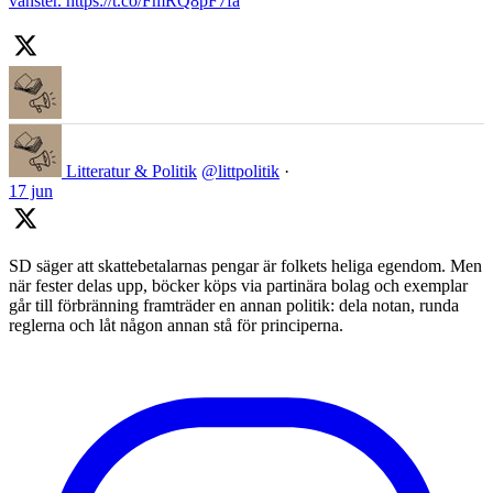
vänster. https://t.co/FmRQ8pF7fa
Litteratur & Politik
@littpolitik
·
17 jun
SD säger att skattebetalarnas pengar är folkets heliga egendom. Men
när fester delas upp, böcker köps via partinära bolag och exemplar
går till förbränning framträder en annan politik: dela notan, runda
reglerna och låt någon annan stå för principerna.