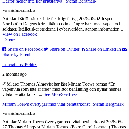
Därför räcker inte fler krigsfartyg | Stefan Bergmark
www.stefanbergmark.se
Artiklar Därför räcker inte fler krigsfartyg 2026-06-02 Jesper
Nordström Dagens krig utkämpas inte längre bara med vapen och
soldater. Istället sker striderna i cybervärlden, genom information...
View on Facebook
·
Share
Share on Facebook
Share on Twitter
Share on Linked In
Share by Email
Litteratur & Politik
2 months ago
@följare: Thomas Almqvist har läst Miriam Toews roman ”En
vapenvila som inte är fred” med stor behållning och hyllar hennes
vitala berättarkonst.
...
See More
See Less
Miriam Toews övertygar med vital berättarkonst | Stefan Bergmark
www.stefanbergmark.se
Artiklar Miriam Toews övertygar med vital berättarkonst 2026-05-
27 Thomas Almqvist Miriam Toews. (Foto: Carol Loewen) Thomas