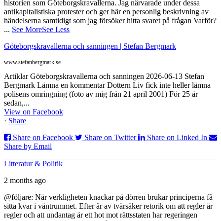
historien som Göteborgskravallerna. Jag närvarade under dessa
antikapitalistiska protester och ger här en personlig beskrivning av
händelserna samtidigt som jag försöker hitta svaret på frågan Varför?
...
See More
See Less
Göteborgskravallerna och sanningen | Stefan Bergmark
www.stefanbergmark.se
Artiklar Göteborgskravallerna och sanningen 2026-06-13 Stefan
Bergmark Lämna en kommentar Dottern Liv fick inte heller lämna
polisens omringning (foto av mig från 21 april 2001) För 25 år
sedan,...
View on Facebook
·
Share
Share on Facebook
Share on Twitter
Share on Linked In
Share by Email
Litteratur & Politik
2 months ago
@följare: När verkligheten knackar på dörren brukar principerna få
sitta kvar i väntrummet. Efter år av tvärsäker retorik om att regler är
regler och att undantag är ett hot mot rättsstaten har regeringen