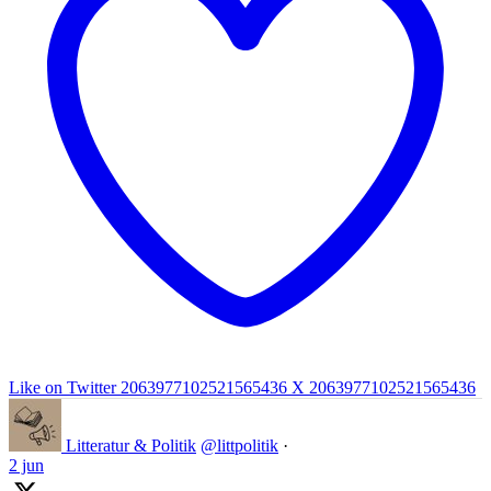
Like on Twitter 2063977102521565436
X
2063977102521565436
Litteratur & Politik
@littpolitik
·
2 jun