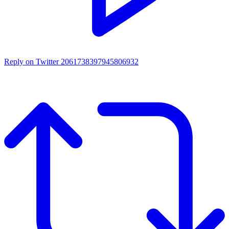
Reply on Twitter 2061738397945806932