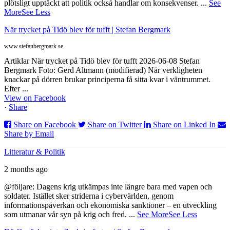
plötsligt upptäckt att politik också handlar om konsekvenser.
...
See
More
See Less
När trycket på Tidö blev för tufft | Stefan Bergmark
www.stefanbergmark.se
Artiklar När trycket på Tidö blev för tufft 2026-06-08 Stefan
Bergmark Foto: Gerd Altmann (modifierad) När verkligheten
knackar på dörren brukar principerna få sitta kvar i väntrummet.
Efter ...
View on Facebook
·
Share
Share on Facebook
Share on Twitter
Share on Linked In
Share by Email
Litteratur & Politik
2 months ago
@följare: Dagens krig utkämpas inte längre bara med vapen och
soldater. Istället sker striderna i cybervärlden, genom
informationspåverkan och ekonomiska sanktioner – en utveckling
som utmanar vår syn på krig och fred.
...
See More
See Less