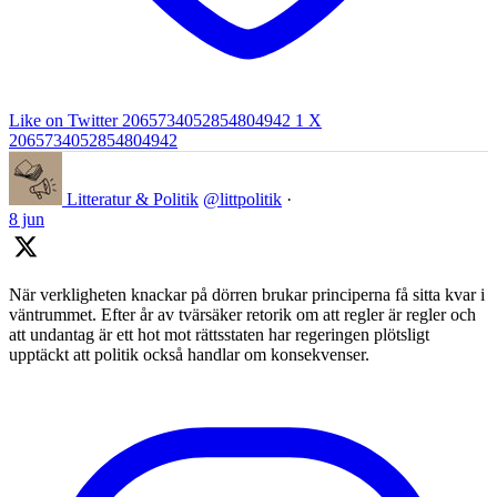
Like on Twitter 2065734052854804942
1
X
2065734052854804942
Litteratur & Politik
@littpolitik
·
8 jun
När verkligheten knackar på dörren brukar principerna få sitta kvar i
väntrummet. Efter år av tvärsäker retorik om att regler är regler och
att undantag är ett hot mot rättsstaten har regeringen plötsligt
upptäckt att politik också handlar om konsekvenser.