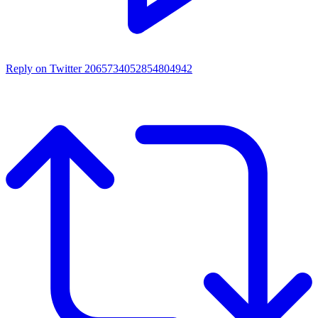
Reply on Twitter 2065734052854804942