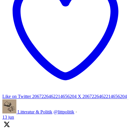
Like on Twitter 2067226462214656204
X
2067226462214656204
Litteratur & Politik
@littpolitik
·
13 jun