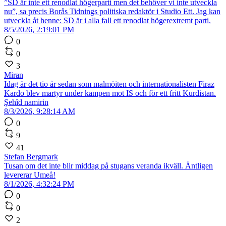
”SD är inte ett renodlat högerparti men det behöver vi inte utveckla
nu”, sa precis Borås Tidnings politiska redaktör i Studio Ett. Jag kan
utveckla åt henne: SD är i alla fall ett renodlat högerextremt parti.
8/5/2026, 2:19:01 PM
0
0
3
Miran
Idag är det tio år sedan som malmöiten och internationalisten Firaz
Kardo blev martyr under kampen mot IS och för ett fritt Kurdistan.
Şehîd namirin
8/3/2026, 9:28:14 AM
0
9
41
Stefan Bergmark
Tusan om det inte blir middag på stugans veranda ikväll. Äntligen
levererar Umeå!
8/1/2026, 4:32:24 PM
0
0
2