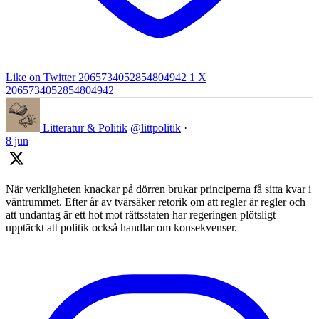
Like on Twitter 2065734052854804942
1
X
2065734052854804942
Litteratur & Politik
@littpolitik
·
8 jun
När verkligheten knackar på dörren brukar principerna få sitta kvar i
väntrummet. Efter år av tvärsäker retorik om att regler är regler och
att undantag är ett hot mot rättsstaten har regeringen plötsligt
upptäckt att politik också handlar om konsekvenser.