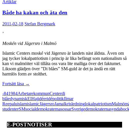
Artiklar
Både ha kakan och äta den
2011-02-18
Stefan Bergmark
’
Moskén vid Jägersro i Malmö
Islamic Centers moské vid Jägersro är landets näst äldsta. Även om
jag tycker lokalpatriotism i princip är lika befängt som nationalism så
kan vi malmöiter väl tillåta oss vara lite malliga över det faktumet.
Liksom glädjen över ”Di blåes” SM-guld är det ju ändå en rätt
harmlös form av stolthet.
Både
Fortsätt läsa
→
ha
-84
1984
Arbetarekommun
Center
di
kakan
blåe
dynamisk
El
Haj
idéer
idépolitik
Ilmar
och
Reepalu
islam
islamic
Jägersro
Jamal
kris
ledning
lokalpatriotism
Malmö
må
äta
studenter
SM
socialdemokraterna
sossar
Sverigedemokraterna
syndaboc
den
E-POSTNOTISER