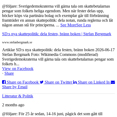
@följare: Sverigedemokraterna vill gärna tala om skattebetalarnas
pengar som folkets heliga egendom. Men när fester delas upp,
böcker köps via partinära bolag och exemplar går till förbränning
framträder en annan skattepolitik: dela notan, runda reglerna och låt
någon annan stå för principerna.
...
See More
See Less
SD:s nya skattepolitik: dela festen, bränn boken | Stefan Bergmark
www.stefanbergmark.se
Artiklar SD:s nya skattepolitik: dela festen, bränn boken 2026-06-17
Stefan Bergmark Foto: Wikimedia Commons (modifierad)
Sverigedemokraterna vill gärna tala om skattebetalarnas pengar som
folkets h...
View on Facebook
·
Share
Share on Facebook
Share on Twitter
Share on Linked In
Share by Email
Litteratur & Politik
2 months ago
@följare: För 25 år sedan, 14-16 juni, pågick det som gått till