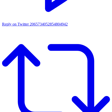
Reply on Twitter 2065734052854804942