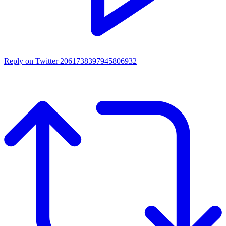
Reply on Twitter 2061738397945806932