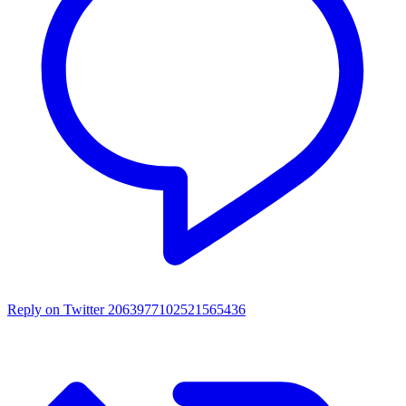
Reply on Twitter 2063977102521565436