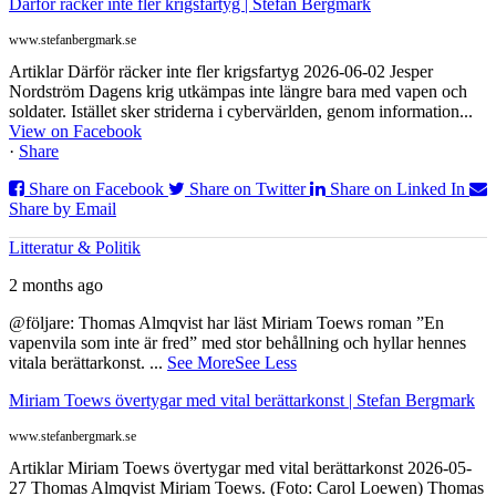
Därför räcker inte fler krigsfartyg | Stefan Bergmark
www.stefanbergmark.se
Artiklar Därför räcker inte fler krigsfartyg 2026-06-02 Jesper
Nordström Dagens krig utkämpas inte längre bara med vapen och
soldater. Istället sker striderna i cybervärlden, genom information...
View on Facebook
·
Share
Share on Facebook
Share on Twitter
Share on Linked In
Share by Email
Litteratur & Politik
2 months ago
@följare: Thomas Almqvist har läst Miriam Toews roman ”En
vapenvila som inte är fred” med stor behållning och hyllar hennes
vitala berättarkonst.
...
See More
See Less
Miriam Toews övertygar med vital berättarkonst | Stefan Bergmark
www.stefanbergmark.se
Artiklar Miriam Toews övertygar med vital berättarkonst 2026-05-
27 Thomas Almqvist Miriam Toews. (Foto: Carol Loewen) Thomas