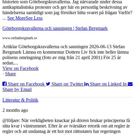
historien som Göteborgskravallerna. Jag närvarade under dessa
antikapitalistiska protester och ger här en personlig beskrivning av
händelserna samtidigt som jag försöker hitta svaret på frågan Varför?
...
See More
See Less
Göteborgskravallerna och sanningen | Stefan Bergmark
www.stefanbergmark.se
Artiklar Göteborgskravallerna och sanningen 2026-06-13 Stefan
Bergmark Lämna en kommentar Dottern Liv fick inte heller lämna
polisens omringning (foto av mig från 21 april 2001) För 25 år
sedan,...
View on Facebook
·
Share
Share on Facebook
Share on Twitter
Share on Linked In
Share by Email
Litteratur & Politik
2 months ago
@följare: När verkligheten knackar på dörren brukar principerna få
sitta kvar i väntrummet. Efter år av tvärsäker retorik om att regler är
regler och att undantag är ett hot mot rättsstaten har regeringen