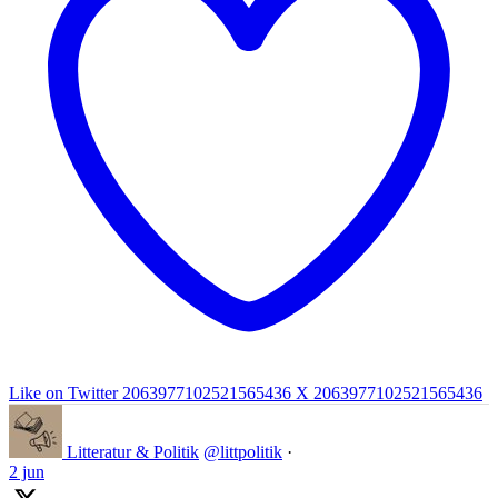
Like on Twitter 2063977102521565436
X
2063977102521565436
Litteratur & Politik
@littpolitik
·
2 jun