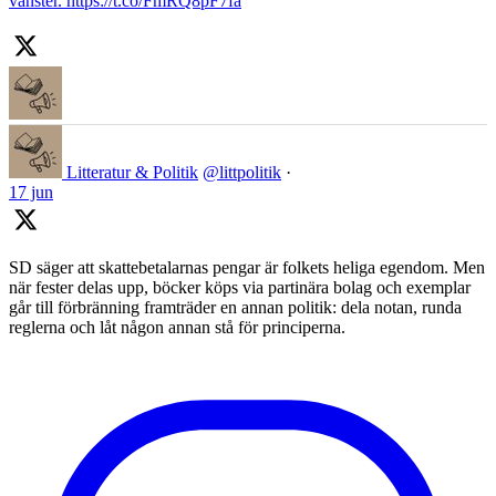
vänster. https://t.co/FmRQ8pF7fa
Litteratur & Politik
@littpolitik
·
17 jun
SD säger att skattebetalarnas pengar är folkets heliga egendom. Men
när fester delas upp, böcker köps via partinära bolag och exemplar
går till förbränning framträder en annan politik: dela notan, runda
reglerna och låt någon annan stå för principerna.