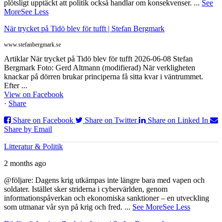
plötsligt upptäckt att politik också handlar om konsekvenser.
...
See
More
See Less
När trycket på Tidö blev för tufft | Stefan Bergmark
www.stefanbergmark.se
Artiklar När trycket på Tidö blev för tufft 2026-06-08 Stefan
Bergmark Foto: Gerd Altmann (modifierad) När verkligheten
knackar på dörren brukar principerna få sitta kvar i väntrummet.
Efter ...
View on Facebook
·
Share
Share on Facebook
Share on Twitter
Share on Linked In
Share by Email
Litteratur & Politik
2 months ago
@följare: Dagens krig utkämpas inte längre bara med vapen och
soldater. Istället sker striderna i cybervärlden, genom
informationspåverkan och ekonomiska sanktioner – en utveckling
som utmanar vår syn på krig och fred.
...
See More
See Less