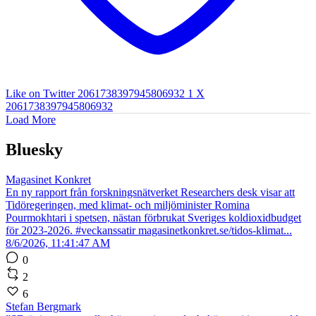
Like on Twitter 2061738397945806932
1
X
2061738397945806932
Load More
Bluesky
Magasinet Konkret
En ny rapport från forskningsnätverket Researchers desk visar att
Tidöregeringen, med klimat- och miljöminister Romina
Pourmokhtari i spetsen, nästan förbrukat Sveriges koldioxidbudget
för 2023-2026. #veckanssatir magasinetkonkret.se/tidos-klimat...
8/6/2026, 11:41:47 AM
0
2
6
Stefan Bergmark